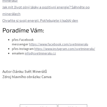
minerálů!
Jak mít život plný lásky a pozitivní energie? Sáhněte po
minerálech
Chraňte si svoji energii. Potřebujete ji každý den
Poradíme Vám:
přes Facebook
messenger
https://www.facebook.com/svetmineralu
přes Instagram
https://www.instagram.com/svetmineralu/
emailem
info@svetmineralu.cz
Autor článku: Svět Minerálů
Zdroj hlavního obrázku: Canva