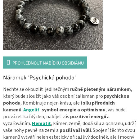
PROHLÉDNOUT NABÍDKU OBSIDIÁNU
Náramek "Psychická pohoda"
Nechte se okouzlit jedinečným
ručně pleteným náramkem
,
který bude sloužit jako váš osobní talisman pro
psychickou
pohodu
, Kombinuje nejen krásu, ale i
sílu přírodních
kamenů
.
Angelit
,
symbol energie a optimismu
, vás bude
provázet každý den, nabíjet vás
pozitivní energií
a
vyzařováním.
Hematit
, kámen země, dodá sílu a ochranu, udrží
vaše nohy pevně na zemi a
posílí vaši vůli
. Spojení těchto dvou
kamenů vytváří nejen esteticky přitažlivý doplněk, ale i mocný