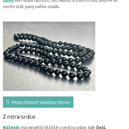
Onyx
vám dodá ráznost, vytrvalost a životní sílu, abyste se
mohli stát pány svého osudu.
PROHLÉDNOUT NABÍDKU ONYXU
Z nitra srdce
Růženín
má největší těžiště v centru srdce, kde
čistí,