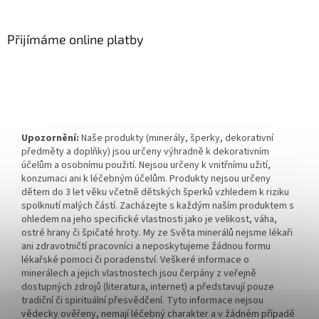
Přijímáme online platby
Upozornění:
Naše produkty (minerály, šperky, dekorativní
předměty a doplňky) jsou určeny výhradně k dekorativním
účelům a osobnímu použití. Nejsou určeny k vnitřnímu užití,
konzumaci ani k léčebným účelům. Produkty nejsou určeny
dětem do 3 let věku včetně dětských šperků vzhledem k riziku
spolknutí malých částí. Zacházejte s každým naším produktem s
ohledem na jeho specifické vlastnosti jako je velikost, váha,
ostré hrany či špičaté hroty. My ze Světa minerálů nejsme lékaři
ani zdravotničtí pracovníci a neposkytujeme žádnou formu
lékařské pomoci či poradenství. Veškeré informace o
minerálech a jejich vlastnostech jsou čerpány z veřejně
dostupných zdrojů (literatura, internet) a představují pouze
tradiční či spirituální přesvědčení. Tyto informace nejsou
vědecky ověřeny, nemají léčebný charakter a v žádném případě