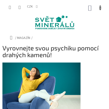
Přejít
na
CZK
NÁKUP
obsah
KOŠÍK
Domů
/
MAGAZÍN
/
Vyrovnejte svou psychiku pomocí
drahých kamenů!