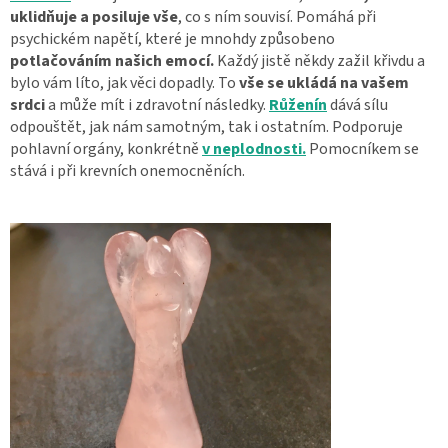
uklidňuje a posiluje vše
, co s ním souvisí. Pomáhá při
psychickém napětí, které je mnohdy způsobeno
potlačováním
našich emocí.
Každý jistě někdy zažil křivdu a
bylo vám líto, jak věci dopadly. To
vše se ukládá na vašem
srdci
a může mít i zdravotní následky.
Růženín
dává sílu
odpouštět, jak nám samotným, tak i ostatním. Podporuje
pohlavní orgány, konkrétně
v neplodnosti.
Pomocníkem se
stává i při krevních onemocněních.