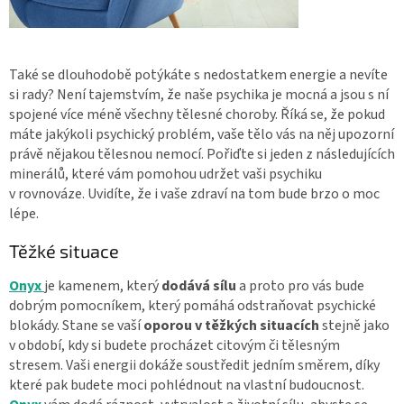
Také se dlouhodobě potýkáte s nedostatkem energie a nevíte
si rady? Není tajemstvím, že naše psychika je mocná a jsou s ní
spojené více méně všechny tělesné choroby. Říká se, že pokud
máte jakýkoli psychický problém, vaše tělo vás na něj upozorní
právě nějakou tělesnou nemocí. Pořiďte si jeden z následujících
minerálů, které vám pomohou udržet vaši psychiku
v rovnováze. Uvidíte, že i vaše zdraví na tom bude brzo o moc
lépe.
Těžké situace
Onyx
je kamenem, který
dodává sílu
a proto pro vás bude
dobrým pomocníkem, který pomáhá odstraňovat psychické
blokády. Stane se vaší
oporou v těžkých situacích
stejně jako
v období, kdy si budete procházet citovým či tělesným
stresem. Vaši energii dokáže soustředit jedním směrem, díky
které pak budete moci pohlédnout na vlastní budoucnost.