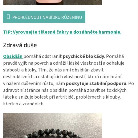
PROHLÉDNOUT NABÍDKU RŮŽENÍNU
TIP: Vyrovnejte tělesné čakry a dosáhněte harmonie.
Zdravá duše
Obsidián
pomáhá odstranit
psychické blokády
. Pomáhá
pravdě vyjít na povrch a odráží lidské vlastnosti a odhaluje
slabosti a bloky. Tím, že nás umí obsidián zbavit
destruktivních a oslabujících vlastností, která nám brání
v našem duševním růstu, nám
poskytuje stabilní podporu
. Po
zdravotní stránce nás obsidián pomáhá zbavit se toxických
látek a snižuje bolest při artritidě, problémech s klouby,
křečích a zraněních.