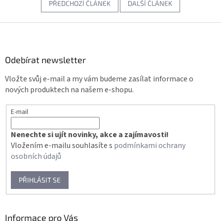
PŘEDCHOZÍ ČLÁNEK
DALŠÍ ČLÁNEK
Z
á
p
a
Odebírat newsletter
t
Vložte svůj e-mail a my vám budeme zasílat informace o
í
nových produktech na našem e-shopu.
E-mail
Nenechte si ujít novinky, akce a zajímavosti!
Vložením e-mailu souhlasíte s
podmínkami ochrany
osobních údajů
PŘIHLÁSIT SE
Informace pro Vás