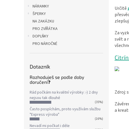
NÁRAMKY
Určitě
ŠPERKY
přesvěd
zlepšuje
NA ZAKÁZKU
PRO ZVÍŘÁTKA
Za vyzk
DOPLŇKY
svět a 
PRO NÁROČNÉ
všechn
Citrí
Dotazník
Rozhoduješ se podle doby
doručení❓
Zdroj: 
Rád počkám na kvalitní výrobky :-) 2 dny
nejsou tak dlouhé
(35%)
Závěre
Často pospíchám, proto využívám službu
a kreati
"Express výroba"
(16%)
Nevadí mi počkat i déle