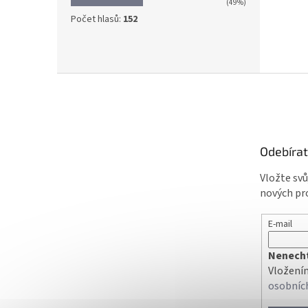
(49%)
Počet hlasů:
152
Z
á
p
a
t
Odebírat
í
Vložte sv
nových pr
E-mail
Nenechte
Vložením
osobníc