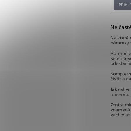
PŘIHL
Nejčastě
Na které 
náramky 
Harmoniz
selenitov
odeslání
Kompletní
čistit a n
Jak ovlivň
minerálu 
Ztráta mi
znamená 
zachovat