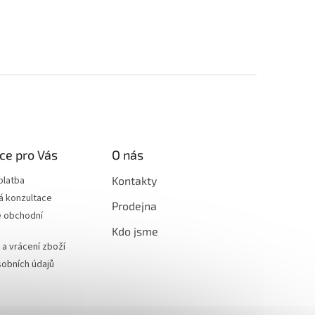
ce pro Vás
O nás
platba
Kontakty
á konzultace
Prodejna
 obchodní
Kdo jsme
a vrácení zboží
obních údajů