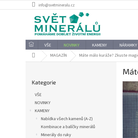
Přejít
info@svetmineralu.cz
na
obsah
VŠE
NOVINKY
KAMENY
NÁRAMKY
Domů
MAGAZÍN
Máte málo kuráže? Zkuste magic
P
Máte
o
Přeskočit
s
Kategorie
kategorie
t
r
VŠE
a
NOVINKY
n
KAMENY
n
í
Nabídka všech kamenů (A-Z)
p
Kombinace a balíčky minerálů
a
Minerály do ruky