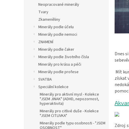
n
Neopracované minerály
e
Tvary
l
Zkameněliny
Minerály podle účelu
Minerály podle nemoci
ZNAMENÍ
Minerály podle čaker
Dnes si
Minerály podle životního čísla
sebevě
Minerály pro krásu a péči
Mít kur
Minerály podle profese
získat 
SVATBA
nedokáž
Speciální kolekce
pomoc
Minerály pro aktivní mysl - Kolekce
"JSEM JINAK" (ADHD, nepozornost,
Akvam
hyperaktivita)
Minerály pro citlivé duše - Kolekce
"JSEM CITLIVKA"
Minerály podle typu osobnosti - "JSEM
Zdroj: 
OSOBNOST"