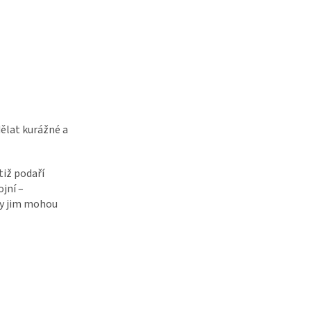
dělat kurážné a
tiž podaří
ojní –
ly jim mohou