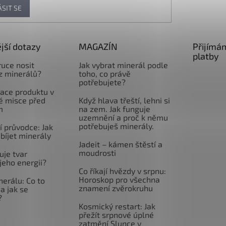
ÁSIT SE
jší dotazy
MAGAZÍN
Přijímá
platby
ruce nosit
Jak vybrat minerál podle
z minerálů?
toho, co právě
potřebujete?
ace produktu v
é misce před
Když hlava třeští, lehni si
m
na zem. Jak funguje
uzemnění a proč k němu
potřebuješ minerály.
 průvodce: Jak
abíjet minerály
Jadeit – kámen štěstí a
moudrosti
uje tvar
jeho energii?
Co říkají hvězdy v srpnu:
Horoskop pro všechna
nerálu: Co to
znamení zvěrokruhu
a jak se
?
Kosmický restart: Jak
přežít srpnové úplné
zatmění Slunce v