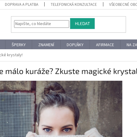
DOPRAVA A PLATBA
TELEFONICKÁ KONZULTACE
VŠEOBECNÉ OB
HLEDAT
ŠPERKY
ZNAMENÍ
DOPLŇKY
AFIRMACE
NA Z
ké krystaly!
 málo kuráže? Zkuste magické krystal