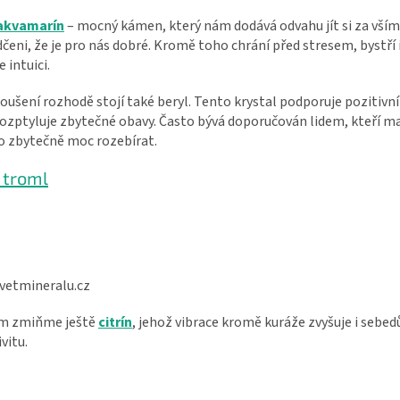
akvamarín
– mocný kámen, který nám dodává odvahu jít si za vším
čeni, že je pro nás dobré. Kromě toho chrání před stresem, bystří 
 intuici.
oušení rozhodě stojí také beryl. Tento krystal podporuje pozitivní
rozptyluje zbytečné obavy. Často bývá doporučován lidem, kteří ma
o zbytečně moc rozebírat.
n troml
svetmineralu.cz
m zmiňme ještě
citrín
, jehož vibrace kromě kuráže zvyšuje i sebed
vitu.