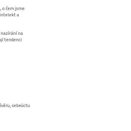
, o čem jsme
intelekt a
 nazírání na
jí tendenci
ůvěru, sebeúctu