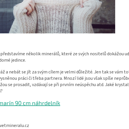
 představíme několik minerálů, které ze svých nositelů dokážou u
domé jedince.
áž a nebát se jít za svým cílem je velmi důležité. Jen tak se vám to
vysněnou práci či třeba partnera. Mnozí lidé jsou však spíše neprůb
ou se prosadit, vzdávají se při prvním neúspěchu atd. Jaké krysta
i?
arín 90 cm náhrdelník
svetmineralu.cz