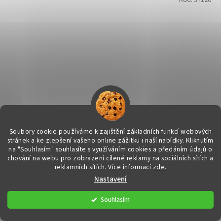
Kód:
37120
Soubory cookie používáme k zajištění základních funkcí webových
stránek a ke zlepšení vašeho online zážitku i naší nabídky.
Kliknutím
na "Souhlasím" souhlasíte s využíváním cookies a předáním údajů o
Avanturín modrý náhrdelník - kulička 8 mm - 45 cm
chování na webu pro zobrazení cílené reklamy na sociálních sítích a
reklamních sítích. Více informací
zde
.
Nastavení
DETAIL
790 Kč
Souhlasím
Radost - Klid - Štěstí