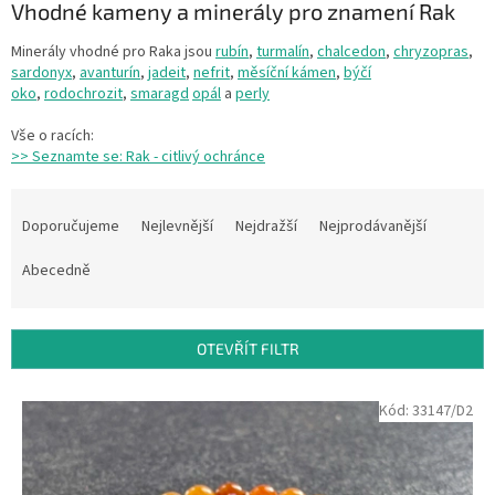
Vhodné kameny a minerály pro znamení Rak
Minerály vhodné pro Raka jsou
rubín
,
turmalín
,
chalcedon
,
chryzopras
,
sardonyx
,
avanturín
,
jadeit
,
nefrit
,
měsíční kámen
,
býčí
oko
,
rodochrozit
,
smaragd
opál
a
perly
Vše o racích:
>> Seznamte se: Rak - citlivý ochránce
Ř
a
Doporučujeme
Nejlevnější
Nejdražší
Nejprodávanější
z
e
Abecedně
n
í
p
OTEVŘÍT FILTR
r
o
V
Kód:
33147/D2
d
ý
u
p
k
i
t