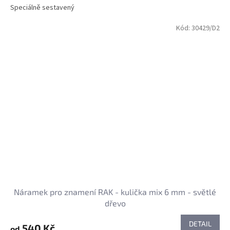
Speciálně sestavený
Kód:
30429/D2
Náramek pro znamení RAK - kulička mix 6 mm - světlé
dřevo
DETAIL
540 Kč
od