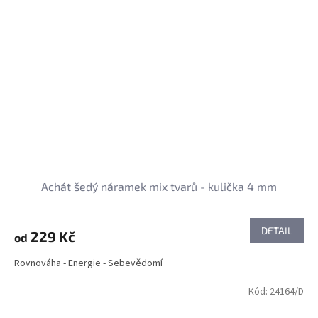
Achát šedý náramek mix tvarů - kulička 4 mm
DETAIL
229 Kč
od
Rovnováha - Energie - Sebevědomí
Kód:
24164/D