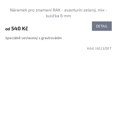
Náramek pro znamení RAK - avanturín zelený, mix -
kulička 6 mm
DETAIL
540 Kč
od
Speciálně sestavený s gravírováním
Kód:
16113/DET