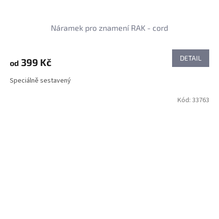
Náramek pro znamení RAK - cord
DETAIL
399 Kč
od
Speciálně sestavený
Kód:
33763