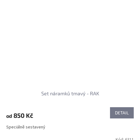
Set náramků tmavý - RAK
DETAIL
850 Kč
od
Speciálně sestavený
Kód:
6311