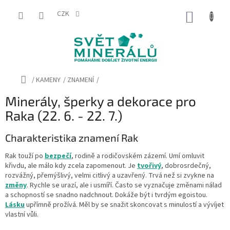
Přejít
na
CZK
NÁKUP
obsah
KOŠÍK
Domů
/
KAMENY
/
ZNAMENÍ
/
Minerály, šperky a dekorace pro
Raka (22. 6. - 22. 7.)
Charakteristika znamení Rak
Rak touží po
bezpečí
, rodině a rodičovském zázemí. Umí omluvit
křivdu, ale málo kdy zcela zapomenout. Je
tvořivý
, dobrosrdečný,
rozvážný, přemýšlivý, velmi citlivý a uzavřený. Trvá než si zvykne na
změny
. Rychle se urazí, ale i usmíří. Často se vyznačuje změnami nálad
a schopností se snadno nadchnout. Dokáže být i tvrdým egoistou.
Lásku
upřímně prožívá. Měl by se snažit skoncovat s minulostí a vývíjet
vlastní vůli.