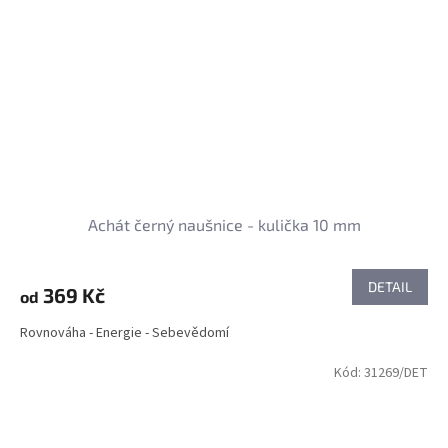
Achát černý naušnice - kulička 10 mm
DETAIL
369 Kč
od
Rovnováha - Energie - Sebevědomí
Kód:
31269/DET