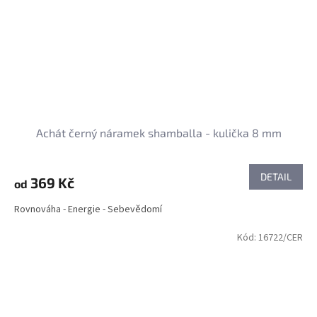
Achát černý náramek shamballa - kulička 8 mm
DETAIL
369 Kč
od
Rovnováha - Energie - Sebevědomí
Kód:
16722/CER