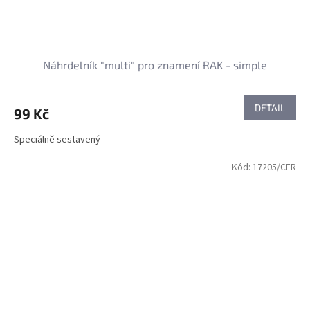
Náhrdelník "multi" pro znamení RAK - simple
DETAIL
99 Kč
Speciálně sestavený
Kód:
17205/CER