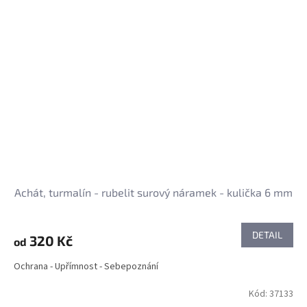
Achát, turmalín - rubelit surový náramek - kulička 6 mm
DETAIL
320 Kč
od
Ochrana - Upřímnost - Sebepoznání
Kód:
37133