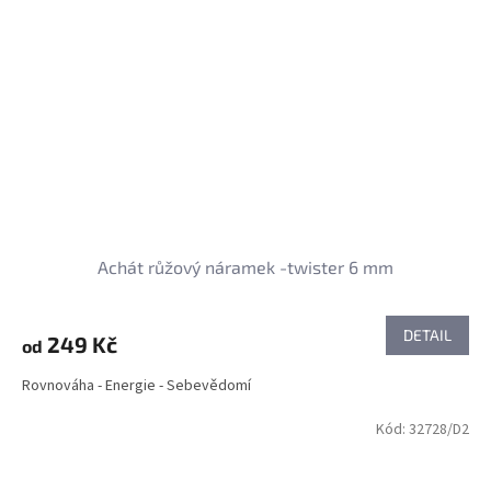
Achát růžový náramek -twister 6 mm
DETAIL
249 Kč
od
Rovnováha - Energie - Sebevědomí
Kód:
32728/D2