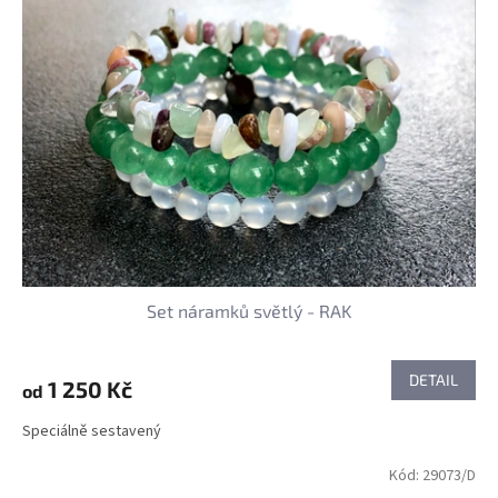
Set náramků světlý - RAK
DETAIL
1 250 Kč
od
Speciálně sestavený
Kód:
29073/D