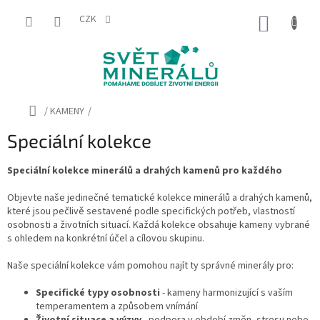
Přejít
na
CZK
NÁKUP
obsah
KOŠÍK
Domů
/
KAMENY
/
Speciální kolekce
Speciální kolekce minerálů a drahých kamenů pro každého
Objevte naše jedinečné tematické kolekce minerálů a drahých kamenů,
které jsou pečlivě sestavené podle specifických potřeb, vlastností
osobnosti a životních situací. Každá kolekce obsahuje kameny vybrané
s ohledem na konkrétní účel a cílovou skupinu.
Naše speciální kolekce vám pomohou najít ty správné minerály pro:
Specifické typy osobnosti
- kameny harmonizující s vaším
temperamentem a způsobem vnímání