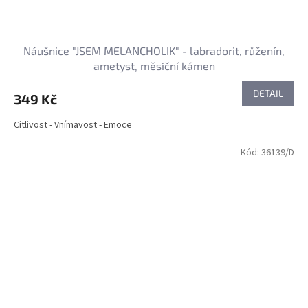
Náušnice "JSEM MELANCHOLIK" - labradorit, růženín,
ametyst, měsíční kámen
DETAIL
349 Kč
Citlivost - Vnímavost - Emoce
Kód:
36139/D