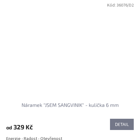
Kód:
36076/D2
Náramek "JSEM SANGVINIK" - kulička 6 mm
DETAIL
329 Kč
od
Energie - Radost - Otevřenost