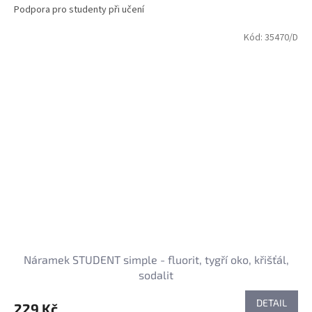
Podpora pro studenty při učení
Kód:
35470/D
Náramek STUDENT simple - fluorit, tygří oko, křišťál,
sodalit
DETAIL
229 Kč