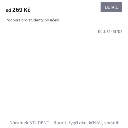
DETAIL
269 Kč
od
Podpora pro studenty při učení
Kód:
35461/D2
Náramek STUDENT - fluorit, tygří oko, křišťál, sodalit