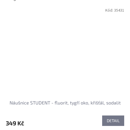
Kód:
35431
Náušnice STUDENT - fluorit, tygří oko, křišťál, sodalit
DETAIL
349 Kč