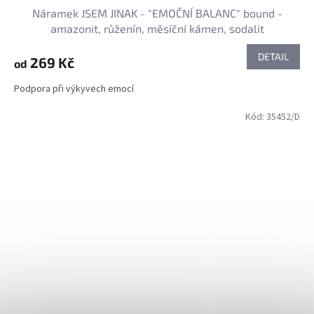
Náramek JSEM JINAK - "EMOČNÍ BALANC" bound -
amazonit, růženín, měsíční kámen, sodalit
DETAIL
269 Kč
od
Podpora při výkyvech emocí
Kód:
35452/D