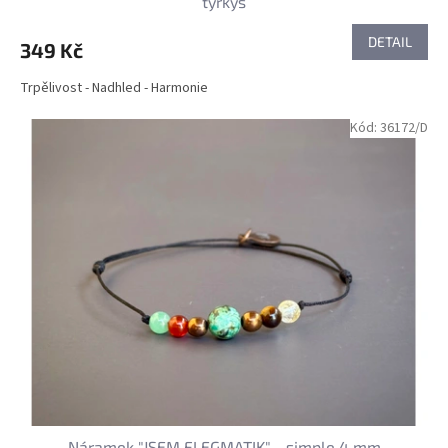
tyrkys
DETAIL
349 Kč
Trpělivost - Nadhled - Harmonie
Kód:
36172/D
Náramek "JSEM FLEGMATIK" - simple 4 mm