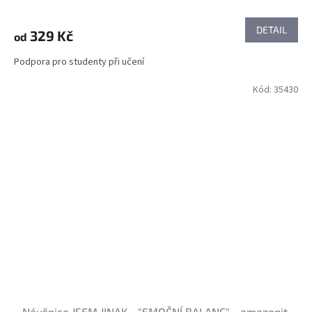
DETAIL
329 Kč
od
Podpora pro studenty při učení
Kód:
35430
Náušnice JSEM JINAK - "EMOČNÍ BALANC" - amazonit,