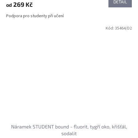
DETAIL
269 Kč
od
Podpora pro studenty při učení
Kód:
35464/D2
Náramek STUDENT bound - fluorit, tygří oko, křišťál,
sodalit