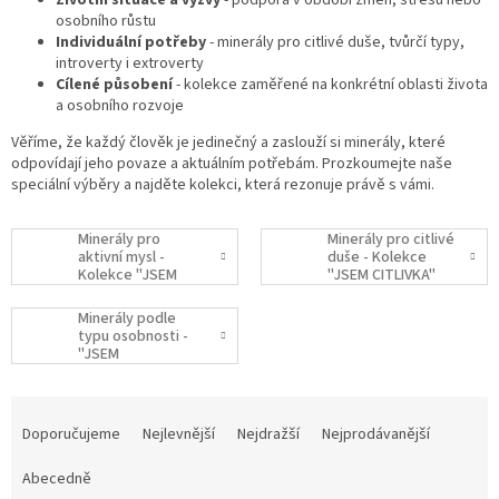
Životní situace a výzvy
- podpora v období změn, stresu nebo
osobního růstu
Individuální potřeby
- minerály pro citlivé duše, tvůrčí typy,
introverty i extroverty
Cílené působení
- kolekce zaměřené na konkrétní oblasti života
a osobního rozvoje
Věříme, že každý člověk je jedinečný a zaslouží si minerály, které
odpovídají jeho povaze a aktuálním potřebám. Prozkoumejte naše
speciální výběry a najděte kolekci, která rezonuje právě s vámi.
Minerály pro
Minerály pro citlivé
aktivní mysl -
duše - Kolekce
Kolekce "JSEM
"JSEM CITLIVKA"
JINAK" (ADHD,
nepozornost,
Minerály podle
hyperaktivita)
typu osobnosti -
"JSEM
OSOBNOST"
Ř
a
Doporučujeme
Nejlevnější
Nejdražší
Nejprodávanější
z
e
Abecedně