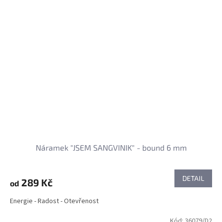
Náramek "JSEM SANGVINIK" - bound 6 mm
DETAIL
289 Kč
od
Energie - Radost - Otevřenost
Kód:
36079/D2