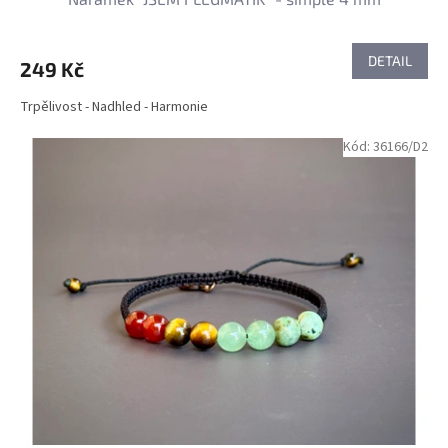
DETAIL
249 Kč
Trpělivost - Nadhled - Harmonie
Kód:
36166/D2