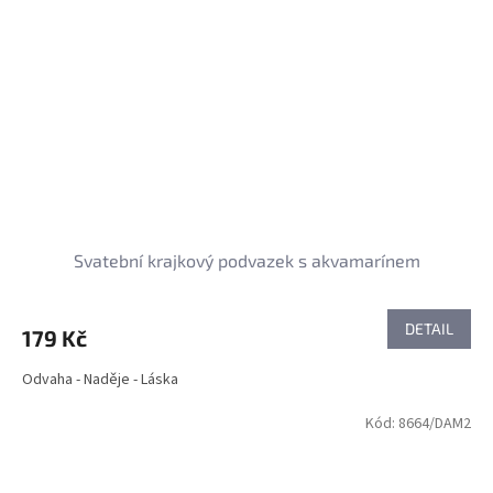
Svatební krajkový podvazek s akvamarínem
DETAIL
179 Kč
Odvaha - Naděje - Láska
Kód:
8664/DAM2