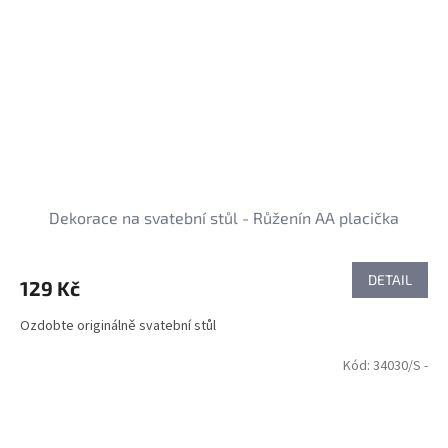
Dekorace na svatební stůl - Růženín AA placička
DETAIL
129 Kč
Ozdobte originálně svatební stůl
Kód:
34030/S -