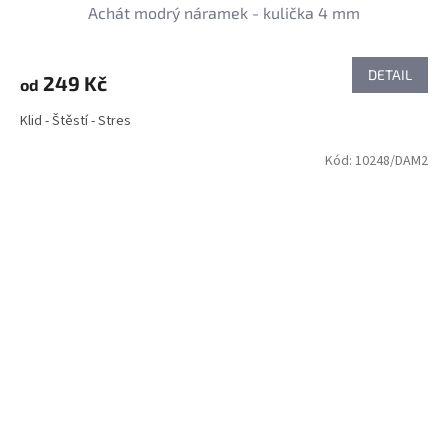
Achát modrý náramek - kulička 4 mm
DETAIL
249 Kč
od
Klid - Štěstí - Stres
Kód:
10248/DAM2