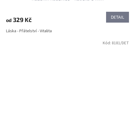
DETAIL
329 Kč
od
Láska - Přátelství - Vitalita
Kód:
8181/DET