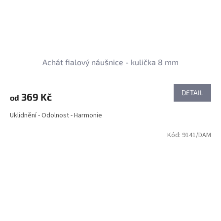
Achát fialový náušnice - kulička 8 mm
DETAIL
369 Kč
od
Uklidnění - Odolnost - Harmonie
Kód:
9141/DAM