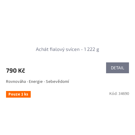
Achát fialový svícen - 1 222 g
DETAIL
790 Kč
Rovnováha - Energie - Sebevědomí
Kód:
34690
Pouze 1 ks