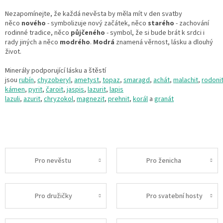
Nezapomínejte, že každá nevěsta by měla mít v den svatby
něco
nového
-
symbolizuje nový začátek,
něco
starého
- zachování
rodinné tradice,
něco
půjčeného
- symbol, že si bude brát k srdci i
rady jiných a
něco
modrého
.
Modrá
znamená věrnost, lásku a dlouhý
život.
Minerály podporující lásku a štěstí
jsou
rubín
,
chyzoberyl
,
ametyst
,
topaz
,
smaragd
,
achát
,
malachit
,
rodoni
kámen
,
pyrit
,
čaroit
,
jaspis
,
lazurit
,
lapis
lazuli
,
azurit
,
chryzokol
,
magnezit
,
prehnit
,
korál
a
granát
Pro nevěstu
Pro ženicha
Pro družičky
Pro svatební hosty