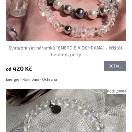
Svatební set náramků "ENERGIE A OCHRANA" - křišťál,
hematit, perly
DETAIL
420 Kč
od
Energie - Harmonie - Ochrana
Kód:
28884