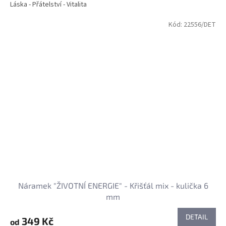
Láska - Přátelství - Vitalita
Kód:
22556/DET
Náramek "ŽIVOTNÍ ENERGIE" - Křišťál mix - kulička 6
mm
DETAIL
349 Kč
od