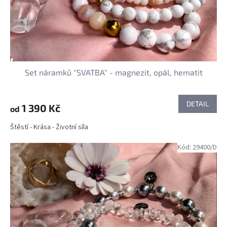
u
k
t
ů
Set náramků "SVATBA" - magnezit, opál, hematit
DETAIL
1 390 Kč
od
Štěstí - Krása - Životní síla
Kód:
29400/D