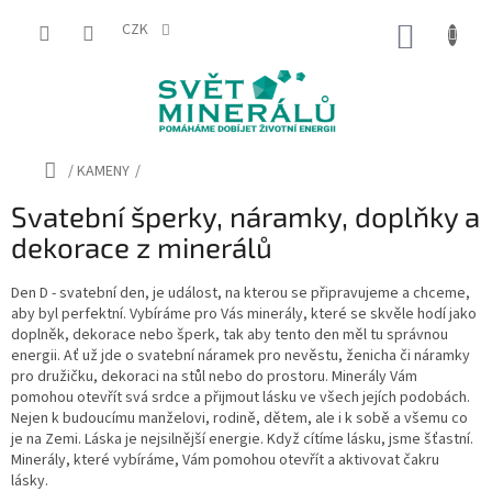
Přejít
na
CZK
NÁKUP
obsah
KOŠÍK
Domů
/
KAMENY
/
Svatební šperky, náramky, doplňky a
dekorace z minerálů
Den D - svatební den, je událost, na kterou se připravujeme a chceme,
aby byl perfektní. Vybíráme pro Vás minerály, které se skvěle hodí jako
doplněk, dekorace nebo šperk, tak aby tento den měl tu správnou
energii. Ať už jde o svatební náramek pro nevěstu, ženicha či náramky
pro družičku, dekoraci na stůl nebo do prostoru. Minerály Vám
pomohou otevřít svá srdce a přijmout lásku ve všech jejích podobách.
Nejen k budoucímu manželovi, rodině, dětem, ale i k sobě a všemu co
je na Zemi. Láska je nejsilnější energie. Když cítíme lásku, jsme šťastní.
Minerály, které vybíráme, Vám pomohou otevřít a aktivovat čakru
lásky.