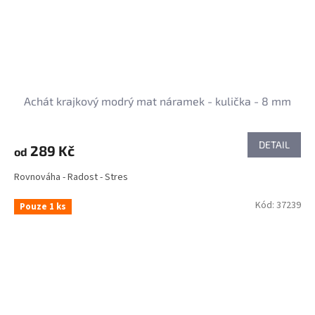
Achát krajkový modrý mat náramek - kulička - 8 mm
DETAIL
289 Kč
od
Rovnováha - Radost - Stres
Kód:
37239
Pouze 1 ks