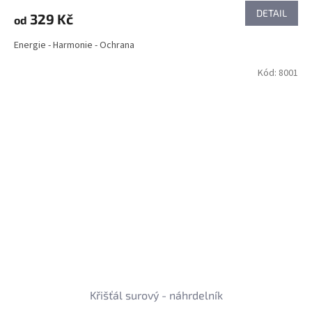
DETAIL
329 Kč
od
Energie - Harmonie - Ochrana
Kód:
8001
Křišťál surový - náhrdelník