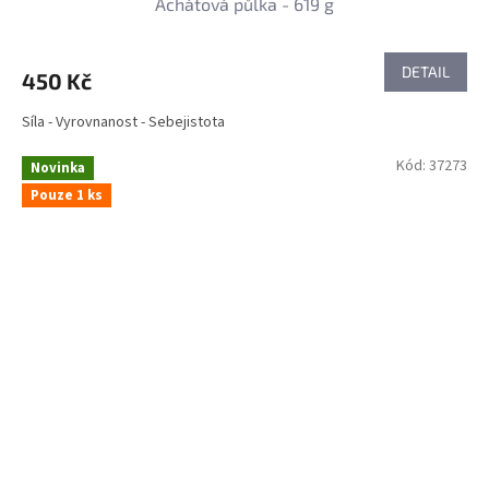
Achátová půlka - 619 g
DETAIL
450 Kč
Síla - Vyrovnanost - Sebejistota
Kód:
37273
Novinka
Pouze 1 ks