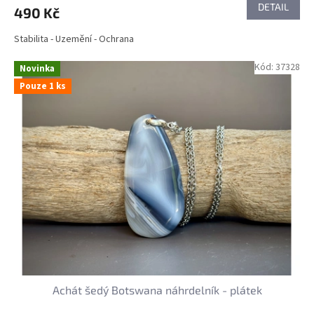
DETAIL
490 Kč
Stabilita - Uzemění - Ochrana
Kód:
37328
Novinka
Pouze 1 ks
Achát šedý Botswana náhrdelník - plátek