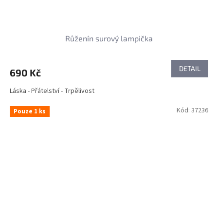
Růženín surový lampička
DETAIL
690 Kč
Láska - Přátelství - Trpělivost
Kód:
37236
Pouze 1 ks