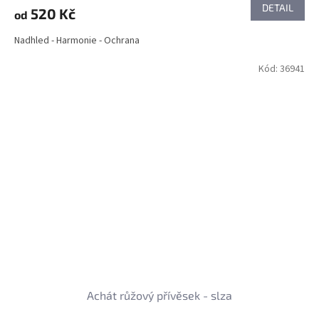
DETAIL
520 Kč
od
Nadhled - Harmonie - Ochrana
Kód:
36941
Achát růžový přívěsek - slza