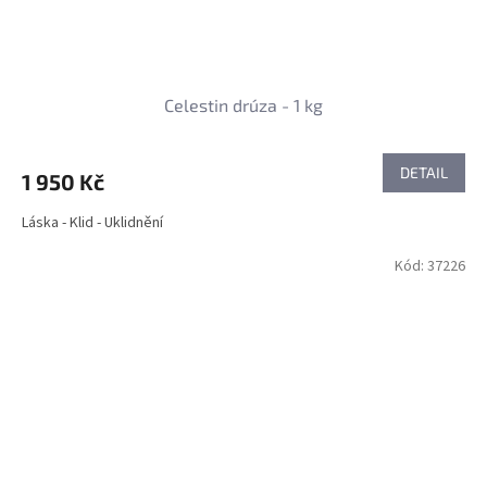
Celestin drúza - 1 kg
DETAIL
1 950 Kč
Láska - Klid - Uklidnění
Kód:
37226