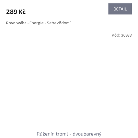
DETAIL
289 Kč
Rovnováha - Energie - Sebevědomí
Kód:
36933
Růženín troml - dvoubarevný