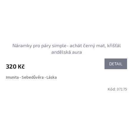
Náramky pro páry simple- achát černý mat, křišťál
andělská aura
DETAIL
320 Kč
Imunita - Sebedůvěra - Láska
Kód:
37175