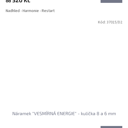
520 Kč
od
Nadhled - Harmonie - Restart
Kód:
37015/D2
Náramek "VESMÍRNÁ ENERGIE" - kulička 8 a 6 mm