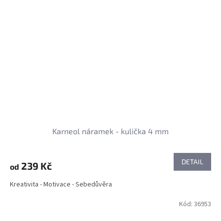
Karneol náramek - kulička 4 mm
DETAIL
239 Kč
od
Kreativita - Motivace - Sebedůvěra
Kód:
36953