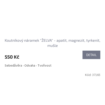
Koutníkový náramek "ŽELVA" - apatit, magnezit, tyrkenit,
mušle
DETAIL
550 Kč
Sebedůvěra - Odvaha - Tvořivost
Kód:
37165