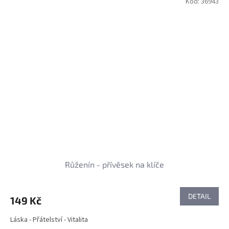
Kód:
36943
Růženín - přívěsek na klíče
DETAIL
149 Kč
Láska - Přátelství - Vitalita