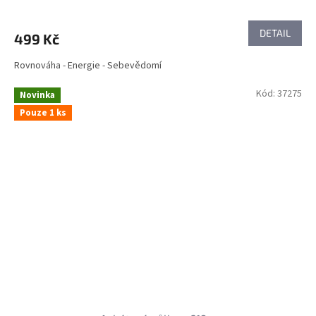
DETAIL
499 Kč
Rovnováha - Energie - Sebevědomí
Kód:
37275
Novinka
Pouze 1 ks