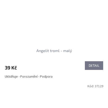
Angelit troml - malý
DETAIL
39 Kč
Uklidňuje - Porozumění - Podpora
Kód:
37129