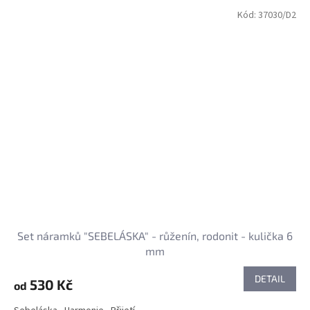
Kód:
37030/D2
Set náramků "SEBELÁSKA" - růženín, rodonit - kulička 6
mm
DETAIL
530 Kč
od