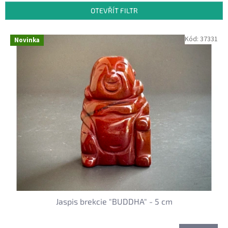
p
OTEVŘÍT FILTR
r
o
V
Kód:
37331
Novinka
d
ý
u
p
k
i
t
s
ů
p
r
o
d
u
k
t
ů
Jaspis brekcie "BUDDHA" - 5 cm