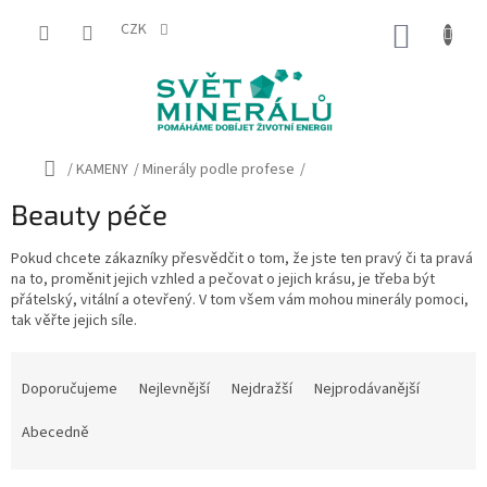
Přejít
na
CZK
NÁKUP
obsah
KOŠÍK
Domů
/
KAMENY
/
Minerály podle profese
/
Beauty péče
Pokud chcete zákazníky přesvědčit o tom, že jste ten pravý či ta pravá
na to, proměnit jejich vzhled a pečovat o jejich krásu, je třeba být
přátelský, vitální a otevřený. V tom všem vám mohou minerály pomoci,
tak věřte jejich síle.
Ř
a
Doporučujeme
Nejlevnější
Nejdražší
Nejprodávanější
z
e
Abecedně
n
í