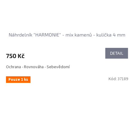
Náhrdelník "HARMONIE" - mix kamenů - kulička 4 mm
DETAIL
750 Kč
Ochrana - Rovnováha - Sebevědomí
Kód:
37189
Pouze 1 ks