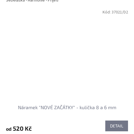
Sebeláska - Harmonie - Přijetí
Kód:
37021/D2
Náramek "NOVÉ ZAČÁTKY" - kulička 8 a 6 mm
DETAIL
520 Kč
od