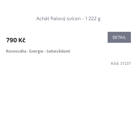
Achát fialový svícen - 1 222 g
DETAIL
790 Kč
Rovnováha - Energie - Sebevědomí
Kód:
37237