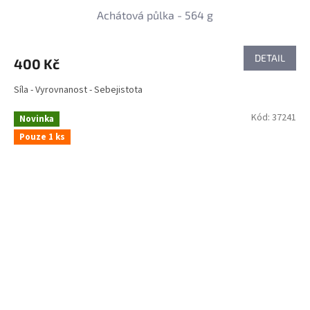
Achátová půlka - 564 g
DETAIL
400 Kč
Síla - Vyrovnanost - Sebejistota
Kód:
37241
Novinka
Pouze 1 ks