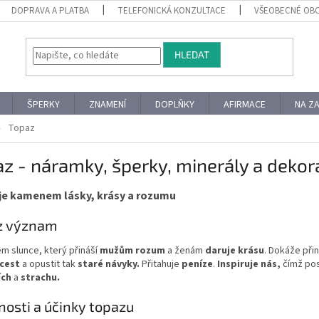
DOPRAVA A PLATBA
TELEFONICKÁ KONZULTACE
VŠEOBECNÉ OB
HLEDAT
ŠPERKY
ZNAMENÍ
DOPLŇKY
AFIRMACE
NA Z
Topaz
z - náramky, šperky, minerály a dekor
je kamenem lásky, krásy a rozumu
z význam
m slunce, který přináší
mužům rozum
a ženám
daruje
krásu
. Dokáže při
 cest
a opustit
tak
staré návyky.
Přitahuje
peníze
.
Inspiruje nás,
čímž posi
ích
a
strachu.
nosti a účinky topazu