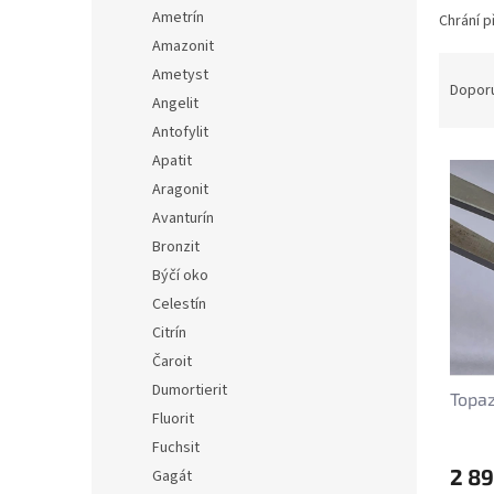
n
Ametrín
Chrání p
e
Amazonit
l
Ř
Ametyst
a
Dopor
Angelit
z
Antofylit
e
V
n
Apatit
ý
í
Aragonit
p
p
Avanturín
i
r
Bronzit
s
o
Býčí oko
p
d
r
Celestín
u
o
k
Citrín
d
t
Čaroit
u
ů
Dumortierit
Topaz
k
Fluorit
t
Fuchsit
ů
2 89
Gagát