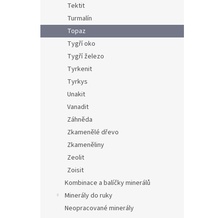
Tektit
Turmalín
Topaz
Tygří oko
Tygří železo
Tyrkenit
Tyrkys
Unakit
Vanadit
Záhněda
Zkamenělé dřevo
Zkameněliny
Zeolit
Zoisit
Kombinace a balíčky minerálů
Minerály do ruky
Neopracované minerály