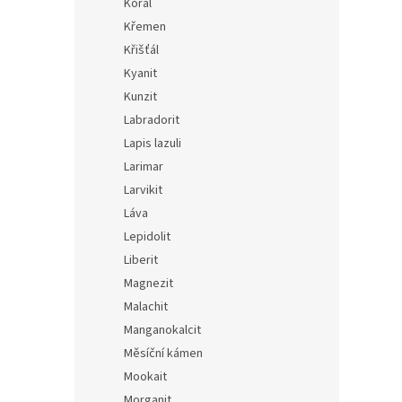
Korál
Křemen
Křišťál
Kyanit
Kunzit
Labradorit
Lapis lazuli
Larimar
Larvikit
Láva
Lepidolit
Liberit
Magnezit
Malachit
Manganokalcit
Měsíční kámen
Mookait
Morganit