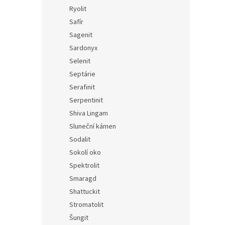
Ryolit
Safír
Sagenit
Sardonyx
Selenit
Septárie
Serafinit
Serpentinit
Shiva Lingam
Sluneční kámen
Sodalit
Sokolí oko
Spektrolit
Smaragd
Shattuckit
Stromatolit
Šungit