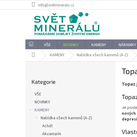
Přejít
info@svetmineralu.cz
na
obsah
VŠE
NOVINKY
KAMENY
NÁRAMKY
Domů
KAMENY
Nabídka všech kamenů (A-Z)
P
Topa
o
Přeskočit
s
Kategorie
kategorie
Topaz 
t
r
VŠE
Topa
a
NOVINKY
n
Je posle
KAMENY
n
nových
í
Nabídka všech kamenů (A-Z)
depres
p
Achát
Vlast
a
Akvamarín