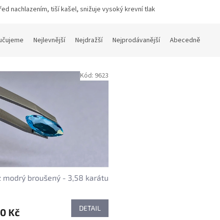
řed nachlazením, tiší kašel
, snižuje vysoký krevní tlak
učujeme
Nejlevnější
Nejdražší
Nejprodávanější
Abecedně
Kód:
9623
 modrý broušený - 3,58 karátu
DETAIL
0 Kč