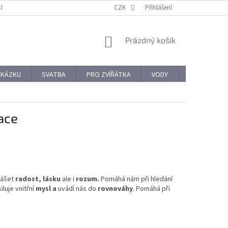
CHODNÍ PODMÍNKY
REKLAMACE A VRÁCENÍ ZBOŽÍ
CZK
Přihlášení
OCHRANA OSOBNÍ
NÁKUPNÍ
Prázdný košík
KOŠÍK
AKÁZKU
SVATBA
PRO ZVÍŘÁTKA
VODY
PRO NÁROČ
ace
nášet
radost, lásku
ale i
rozum.
Pomáhá nám při hledání
luje vnitřní
mysl a
uvádí nás do
rovnováhy
. Pomáhá při