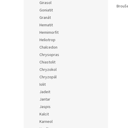
Girasol
Brouše
Goniatit
Granát
Hematit
Hemimorfit
Heliotrop
Chalcedon
Chrysopras
Chiastolit
Chryzokol
Chryzopál
Iolit
Jadeit
Jantar
Jaspis
Kalcit
Karneol