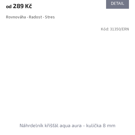
DETAIL
289 Kč
od
Rovnováha - Radost - Stres
Kód:
31350/ERN
Náhrdelník křišťál aqua aura - kulička 8 mm