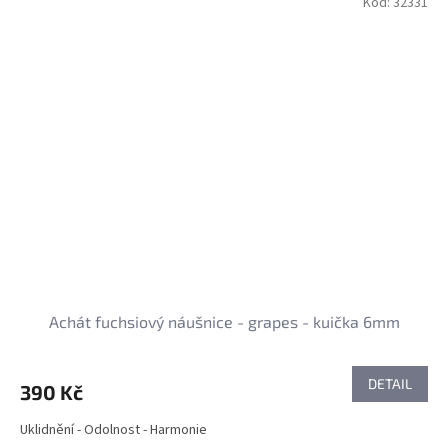
Kód:
32331
Achát fuchsiový náušnice - grapes - kuička 6mm
DETAIL
390 Kč
Uklidnění - Odolnost - Harmonie