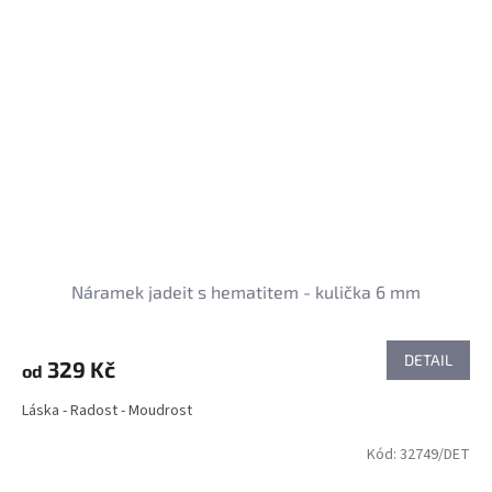
Náramek jadeit s hematitem - kulička 6 mm
DETAIL
329 Kč
od
Láska - Radost - Moudrost
Kód:
32749/DET