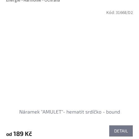
Energie - Harmonie - Ochrana
Kód:
31668/D2
Náramek "AMULET"- hematit srdíčko - bound
DETAIL
189 Kč
od