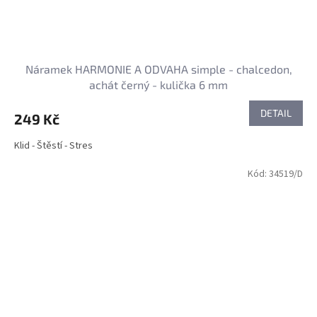
Náramek HARMONIE A ODVAHA simple - chalcedon,
achát černý - kulička 6 mm
DETAIL
249 Kč
Klid - Štěstí - Stres
Kód:
34519/D