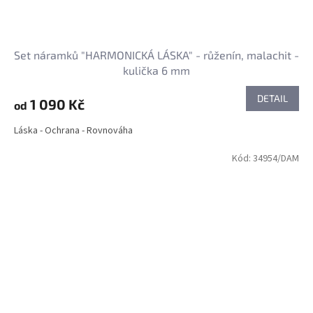
Set náramků "HARMONICKÁ LÁSKA" - růženín, malachit -
kulička 6 mm
DETAIL
1 090 Kč
od
Láska - Ochrana - Rovnováha
Kód:
34954/DAM