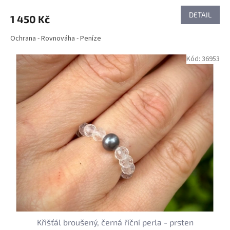
DETAIL
1 450 Kč
Ochrana - Rovnováha - Peníze
Kód:
36953
Křišťál broušený, černá říční perla - prsten