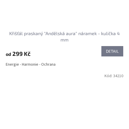
Křišťál praskaný "Andělská aura" náramek - kulička 4
mm
DETAIL
299 Kč
od
Energie - Harmonie - Ochrana
Kód:
34210