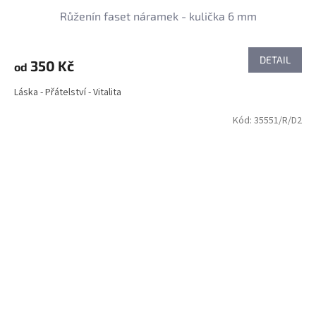
Růženín faset náramek - kulička 6 mm
DETAIL
350 Kč
od
Láska - Přátelství - Vitalita
Kód:
35551/R/D2