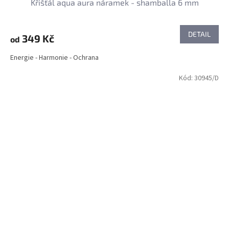
Křišťál aqua aura náramek - shamballa 6 mm
DETAIL
349 Kč
od
Energie - Harmonie - Ochrana
Kód:
30945/D