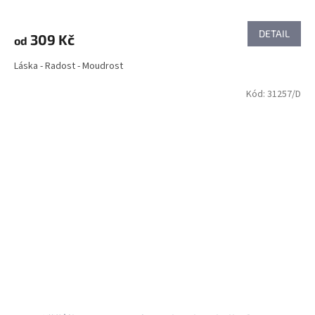
DETAIL
309 Kč
od
Láska - Radost - Moudrost
Kód:
31257/D