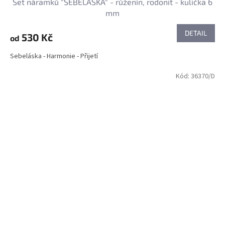
Set náramků "SEBELÁSKA" - růženín, rodonit - kulička 6
mm
DETAIL
530 Kč
od
Sebeláska - Harmonie - Přijetí
Kód:
36370/D