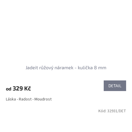
Jadeit růžový náramek - kulička 8 mm
DETAIL
329 Kč
od
Láska - Radost - Moudrost
Kód:
32931/DET