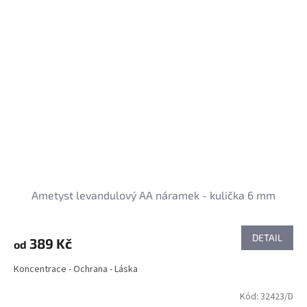
Ametyst levandulový AA náramek - kulička 6 mm
DETAIL
389 Kč
od
Koncentrace - Ochrana - Láska
Kód:
32423/D