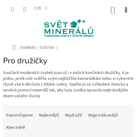
Přejít
na
CZK
NÁKUP
obsah
KOŠÍK
Domů
/
KAMENY
/
SVATBA
/
Pro družičky
Součástí moderních svateb jsou už i v našich končinách družičky. A je
jedno, jestli role svěříte svým nejbližším kamarádkám nebo si vyberete
různě stará děvčata z blízké rodiny. Slaďte je se vzhledem ženicha a
nevěsti pomocí minerálů tak, aby byla svatba opravdu nejkrásnějším
dnem vašeho života.
Ř
a
Doporučujeme
Nejlevnější
Nejdražší
Nejprodávanější
z
e
Abecedně
n