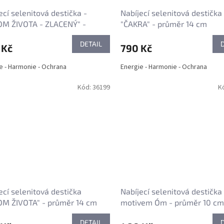
ecí selenitová destička -
Nabíjecí selenitová destička 
OM ŽIVOTA - ZLACENÝ" -
"ČAKRA" - průměr 14 cm
ěr 10 mm
DETAIL
 Kč
790 Kč
e - Harmonie - Ochrana
Energie - Harmonie - Ochrana
Kód:
36199
K
ecí selenitová destička
Nabíjecí selenitová destička
OM ŽIVOTA" - průměr 14 cm
motivem Óm - průměr 10 cm
DETAIL