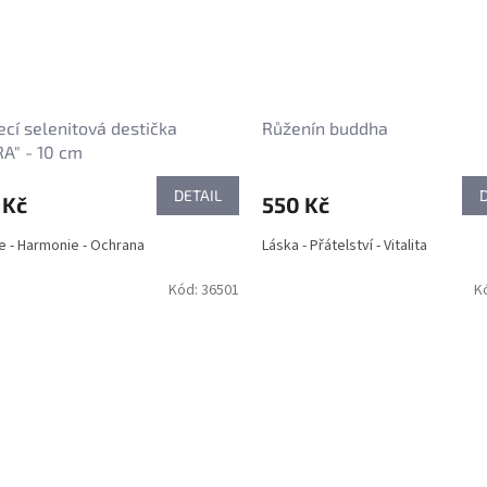
ecí selenitová destička
Růženín buddha
A" - 10 cm
DETAIL
 Kč
550 Kč
e - Harmonie - Ochrana
Láska - Přátelství - Vitalita
Kód:
36501
K