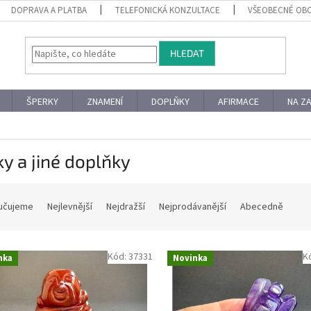
DOPRAVA A PLATBA
TELEFONICKÁ KONZULTACE
VŠEOBECNÉ OB
HLEDAT
ŠPERKY
ZNAMENÍ
DOPLŇKY
AFIRMACE
NA Z
y a jiné doplňky
učujeme
Nejlevnější
Nejdražší
Nejprodávanější
Abecedně
Kód:
37331
K
nka
Novinka