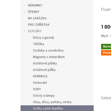
NÁRAMKY
Fluor
ŠPERKY
NA ZAKÁZKU
PRO ZVÍŘÁTKA
1 80
DOPLŇKY
Mysl -
Drúzy a geody
Těžítka
Novi
Ozdoby a zvonkohry
Pouz
Magnety s minerálem
Achátové plátky
Achátové půlky
AFIRMACE
Stolování
VODY
Svícny a lampy
Celes
Vázy, dózy, poháry, misky
Sošky a jiné doplňky