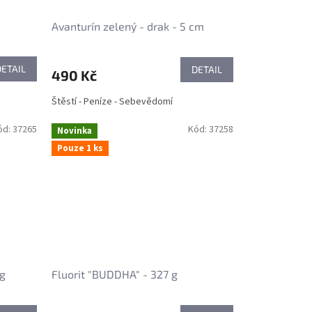
Avanturín zelený - drak - 5 cm
DETAIL
DETAIL
490 Kč
Štěstí - Peníze - Sebevědomí
ód:
37265
Kód:
37258
Novinka
Pouze 1 ks
 g
Fluorit "BUDDHA" - 327 g