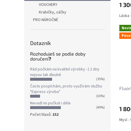
1 30
VOUCHERY
Krabičky, sáčky
Láska -
PRO NÁROČNÉ
Novi
Pouz
Dotazník
Rozhoduješ se podle doby
doručení❓
Rád počkám na kvalitní výrobky :-) 2 dny
nejsou tak dlouhé
(35%)
Často pospíchám, proto využívám službu
Fluor
"Express výroba"
(16%)
Nevadí mi počkat i déle
1 80
(49%)
Počet hlasů:
152
Mysl -