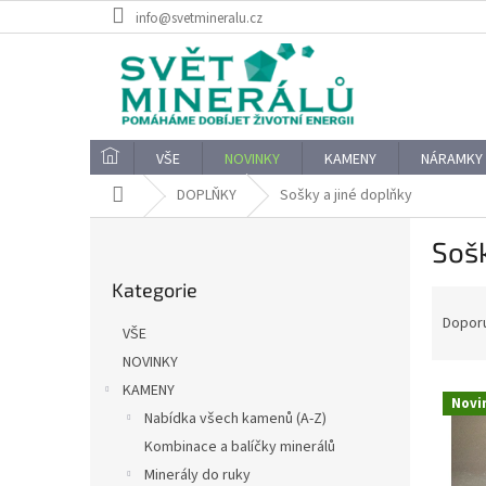
Přejít
info@svetmineralu.cz
na
obsah
VŠE
NOVINKY
KAMENY
NÁRAMKY
Domů
DOPLŇKY
Sošky a jiné doplňky
P
Sošk
o
Přeskočit
s
Kategorie
kategorie
Ř
t
a
r
Dopor
VŠE
z
a
NOVINKY
e
n
V
n
KAMENY
n
Novi
ý
í
í
Nabídka všech kamenů (A-Z)
p
p
p
Kombinace a balíčky minerálů
i
r
a
Minerály do ruky