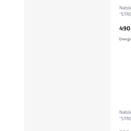
Nabíj
"STR
prům
490
Energi
Nabíj
"STR