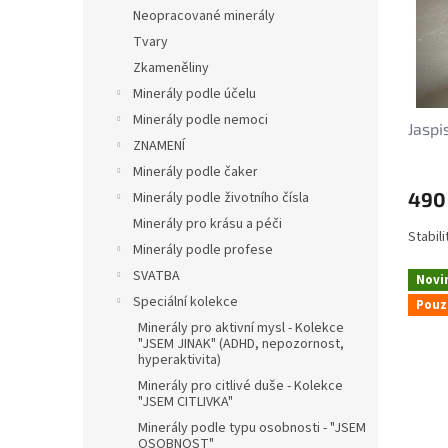
s
o
n
Neopracované minerály
p
d
e
Tvary
r
u
l
o
k
Zkameněliny
d
t
Minerály podle účelu
u
ů
Minerály podle nemoci
Jaspi
k
ZNAMENÍ
t
Minerály podle čaker
ů
490
Minerály podle životního čísla
Minerály pro krásu a péči
Stabil
Minerály podle profese
SVATBA
Novi
Speciální kolekce
Pouz
Minerály pro aktivní mysl - Kolekce
"JSEM JINAK" (ADHD, nepozornost,
hyperaktivita)
Minerály pro citlivé duše - Kolekce
"JSEM CITLIVKA"
Minerály podle typu osobnosti - "JSEM
OSOBNOST"