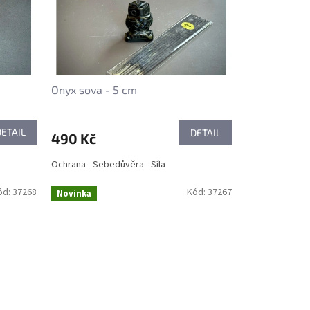
Onyx sova - 5 cm
DETAIL
DETAIL
490 Kč
Ochrana - Sebedůvěra - Síla
ód:
37268
Kód:
37267
Novinka