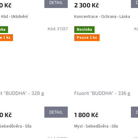
DETAIL
0 Kč
2 300 Kč
 Klid - Uklidnění
Koncentrace - Ochrana - Láska
Kód:
37257
K
nka
Novinka
e 1 ks
Pouze 1 ks
it "BUDDHA" - 328 g
Fluorit "BUDDHA" - 336 g
DETAIL
0 Kč
1 800 Kč
 Sebedůvěra - Síla
Mysl - Sebedůvěra - Síla