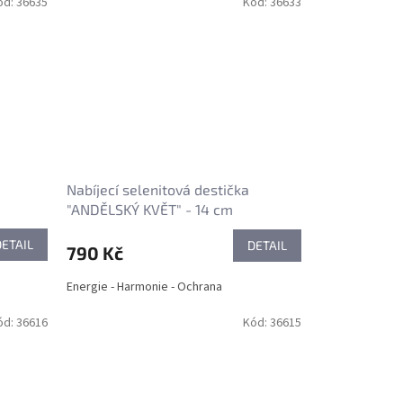
ód:
36635
Kód:
36633
Nabíjecí selenitová destička
"ANDĚLSKÝ KVĚT" - 14 cm
DETAIL
DETAIL
790 Kč
Energie - Harmonie - Ochrana
ód:
36616
Kód:
36615