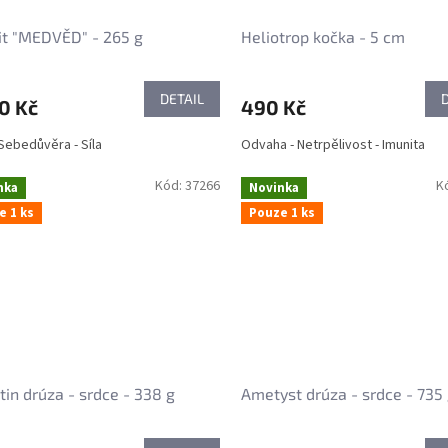
it "MEDVĚD" - 265 g
Heliotrop kočka - 5 cm
DETAIL
0 Kč
490 Kč
 Sebedůvěra - Síla
Odvaha - Netrpělivost - Imunita
Kód:
37266
K
nka
Novinka
e 1 ks
Pouze 1 ks
tin drúza - srdce - 338 g
Ametyst drúza - srdce - 735