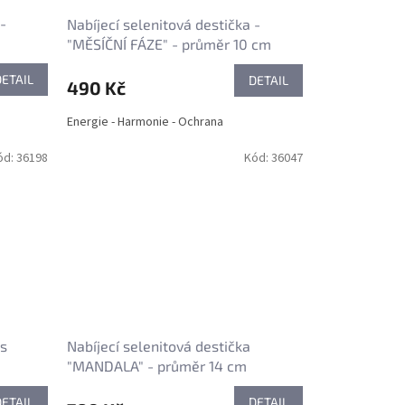
-
Nabíjecí selenitová destička -
"MĚSÍČNÍ FÁZE" - průměr 10 cm
DETAIL
DETAIL
490 Kč
Energie - Harmonie - Ochrana
ód:
36198
Kód:
36047
 s
Nabíjecí selenitová destička
"MANDALA" - průměr 14 cm
DETAIL
DETAIL