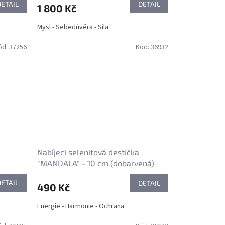
DETAIL
DETAIL
1 800 Kč
Mysl - Sebedůvěra - Síla
ód:
37256
Kód:
36932
Nabíjecí selenitová destička
"MANDALA" - 10 cm (dobarvená)
DETAIL
DETAIL
490 Kč
Energie - Harmonie - Ochrana