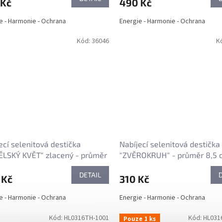
 Kč
490 Kč
e - Harmonie - Ochrana
Energie - Harmonie - Ochrana
Kód:
36046
K
ecí selenitová destička
Nabíjecí selenitová destička
LSKÝ KVĚT" zlacený - průměr
"ZVĚROKRUH" - průměr 8,5 
m
DETAIL
 Kč
310 Kč
e - Harmonie - Ochrana
Energie - Harmonie - Ochrana
Kód:
HL0316TH-1001
Kód:
HL031
Pouze 1 ks