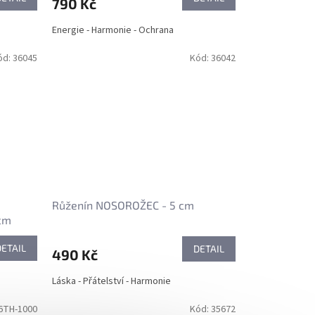
790 Kč
Energie - Harmonie - Ochrana
ód:
36045
Kód:
36042
Růženín NOSOROŽEC - 5 cm
cm
DETAIL
DETAIL
490 Kč
Láska - Přátelství - Harmonie
6TH-1000
Kód:
35672