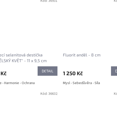
Kód:
36931
K
ecí selenitová destička
Fluorit anděl - 8 cm
LSKÝ KVĚT" - 11 x 9,5 cm
DETAIL
 Kč
1 250 Kč
e - Harmonie - Ochrana
Mysl - Sebedůvěra - Síla
Kód:
36632
K