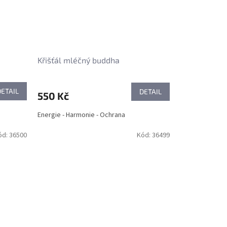
Křišťál mléčný buddha
DETAIL
DETAIL
550 Kč
Energie - Harmonie - Ochrana
ód:
36500
Kód:
36499