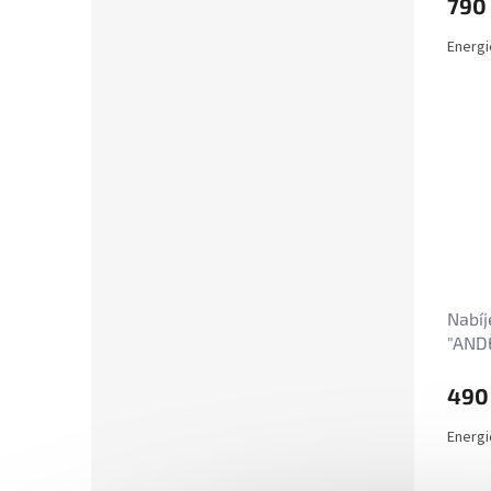
790
Energi
Nabíj
"ANDĚ
10 c
490
Energi