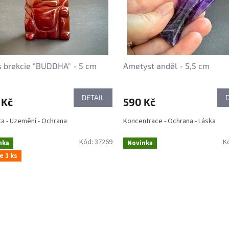
s brekcie "BUDDHA" - 5 cm
Ametyst anděl - 5,5 cm
DETAIL
 Kč
590 Kč
ita - Uzemění - Ochrana
Koncentrace - Ochrana - Láska
Kód:
37269
K
nka
Novinka
e 1 ks