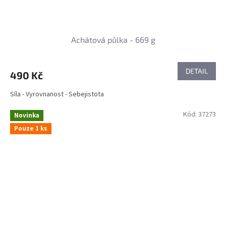
Achátová půlka - 669 g
DETAIL
490 Kč
Síla - Vyrovnanost - Sebejistota
Kód:
37273
Novinka
Pouze 1 ks