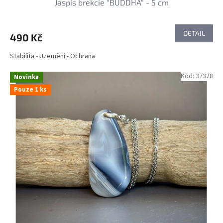
Jaspis brekcie "BUDDHA" - 5 cm
DETAIL
490 Kč
Stabilita - Uzemění - Ochrana
Kód:
37328
Novinka
Pouze 1 ks