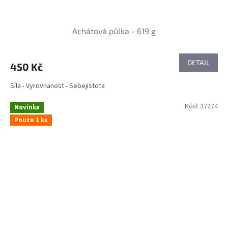
Achátová půlka - 619 g
DETAIL
450 Kč
Síla - Vyrovnanost - Sebejistota
Kód:
37274
Novinka
Pouze 1 ks