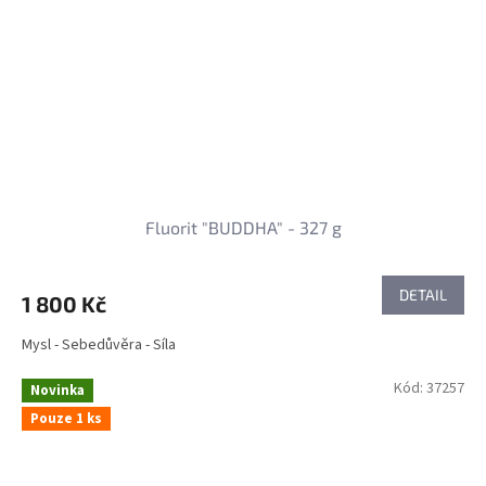
Fluorit "BUDDHA" - 327 g
DETAIL
1 800 Kč
Mysl - Sebedůvěra - Síla
Kód:
37257
Novinka
Pouze 1 ks