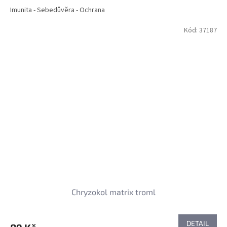
Imunita - Sebedůvěra - Ochrana
Kód:
37187
Chryzokol matrix troml
DETAIL