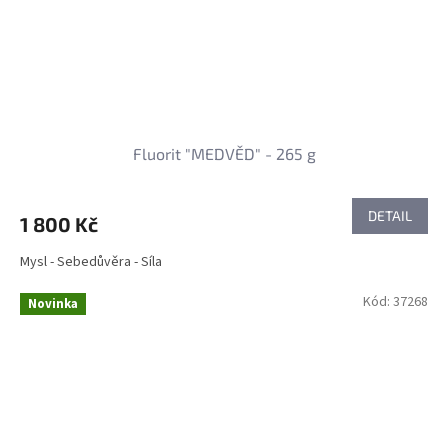
Fluorit "MEDVĚD" - 265 g
DETAIL
1 800 Kč
Mysl - Sebedůvěra - Síla
Kód:
37268
Novinka