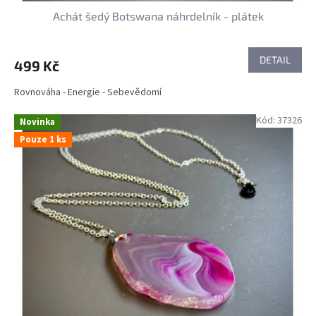
Achát šedý Botswana náhrdelník - plátek
DETAIL
499 Kč
Rovnováha - Energie - Sebevědomí
Kód:
37326
Novinka
Pouze 1 ks