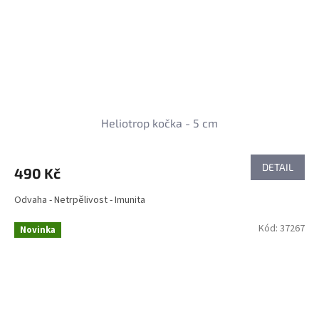
Heliotrop kočka - 5 cm
DETAIL
490 Kč
Odvaha - Netrpělivost - Imunita
Kód:
37267
Novinka