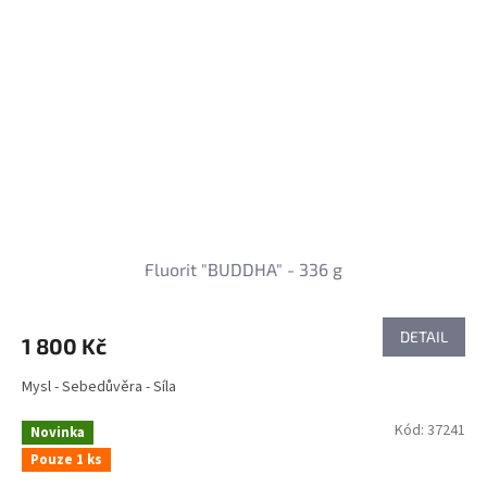
Fluorit "BUDDHA" - 336 g
DETAIL
1 800 Kč
Mysl - Sebedůvěra - Síla
Kód:
37241
Novinka
Pouze 1 ks