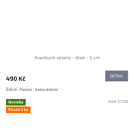
Avanturín zelený - drak - 5 cm
DETAIL
490 Kč
Štěstí - Peníze - Sebevědomí
Kód:
37258
Novinka
Pouze 1 ks