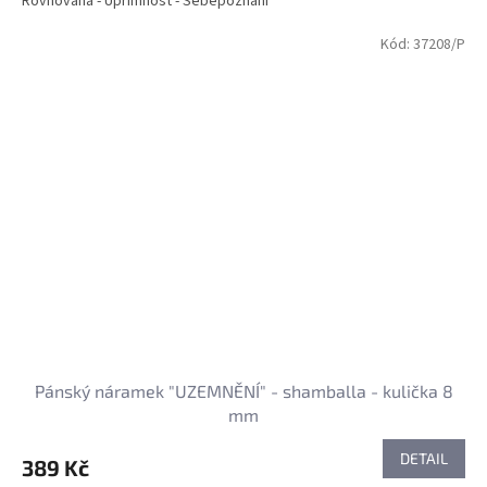
Rovnováha - Upřímnost - Sebepoznání
Kód:
37208/P
Pánský náramek "UZEMNĚNÍ" - shamballa - kulička 8
mm
DETAIL
389 Kč