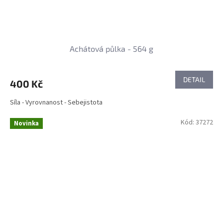
Achátová půlka - 564 g
DETAIL
400 Kč
Síla - Vyrovnanost - Sebejistota
Kód:
37272
Novinka