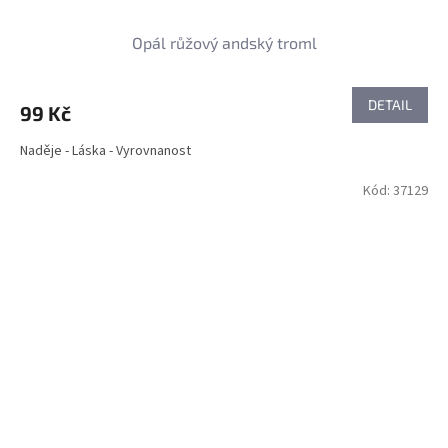
Opál růžový andský troml
DETAIL
99 Kč
Naděje - Láska - Vyrovnanost
Kód:
37129