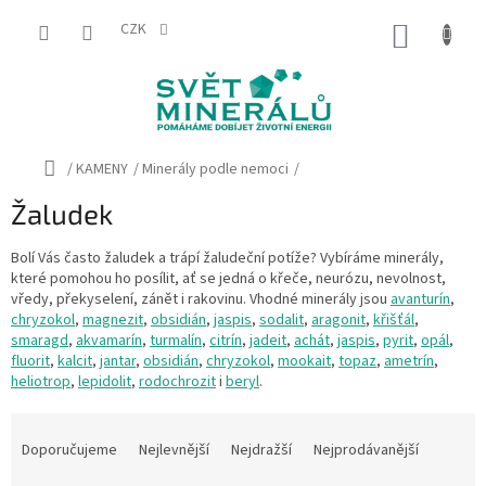
Přejít
na
CZK
NÁKUP
obsah
KOŠÍK
Domů
/
KAMENY
/
Minerály podle nemoci
/
Žaludek
Bolí Vás často žaludek a trápí žaludeční potíže? Vybíráme minerály,
které pomohou ho posílit, ať se jedná o křeče, neurózu, nevolnost,
vředy, překyselení, zánět i rakovinu. Vhodné minerály jsou
avanturín
,
chryzokol
,
magnezit
,
obsidián
,
jaspis
,
sodalit
,
aragonit
,
křišťál
,
smaragd
,
akvamarín
,
turmalín
,
citrín
,
jadeit
,
achát
,
jaspis
,
pyrit
,
opál
,
fluorit
,
kalcit
,
jantar
,
obsidián
,
chryzokol
,
mookait
,
topaz
,
ametrín
,
heliotrop
,
lepidolit
,
rodochrozit
i
beryl
.
Ř
a
Doporučujeme
Nejlevnější
Nejdražší
Nejprodávanější
z