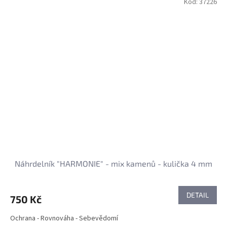
Kód:
37226
Náhrdelník "HARMONIE" - mix kamenů - kulička 4 mm
DETAIL
750 Kč
Ochrana - Rovnováha - Sebevědomí