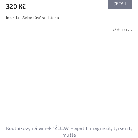
DETAIL
320 Kč
Imunita - Sebedůvěra - Láska
Kód:
37175
Koutníkový náramek "ŽELVA" - apatit, magnezit, tyrkenit,
mušle