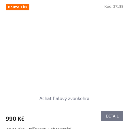
Kód:
37189
Pouze 1 ks
Achát fialový zvonkohra
DETAIL
990 Kč