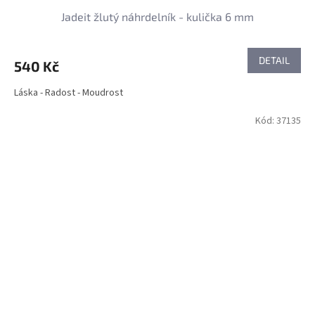
Jadeit žlutý náhrdelník - kulička 6 mm
DETAIL
540 Kč
Láska - Radost - Moudrost
Kód:
37135