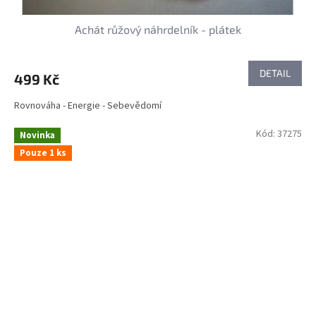
Achát růžový náhrdelník - plátek
DETAIL
499 Kč
Rovnováha - Energie - Sebevědomí
Kód:
37275
Novinka
Pouze 1 ks