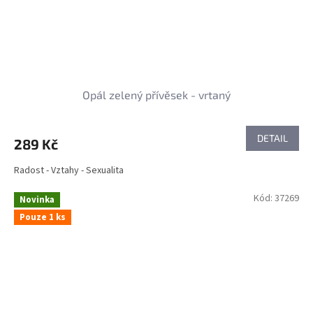
Opál zelený přívěsek - vrtaný
DETAIL
289 Kč
Radost - Vztahy - Sexualita
Kód:
37269
Novinka
Pouze 1 ks