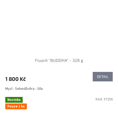
Fluorit "BUDDHA" - 328 g
DETAIL
1 800 Kč
Mysl - Sebedůvěra - Síla
Kód:
37256
Novinka
Pouze 1 ks