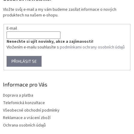
c
t
í
Vložte svůj e-mail a my vám budeme zasílat informace o nových
í
p
produktech na našem e-shopu.
r
v
E-mail
k
y
v
Nenechte si ujít novinky, akce a zajímavosti!
ý
Vložením e-mailu souhlasíte s
podmínkami ochrany osobních údajů
p
i
PŘIHLÁSIT SE
s
u
Informace pro Vás
Doprava a platba
Telefonická konzultace
Všeobecné obchodní podmínky
Reklamace a vrácení zboží
Ochrana osobních údajů