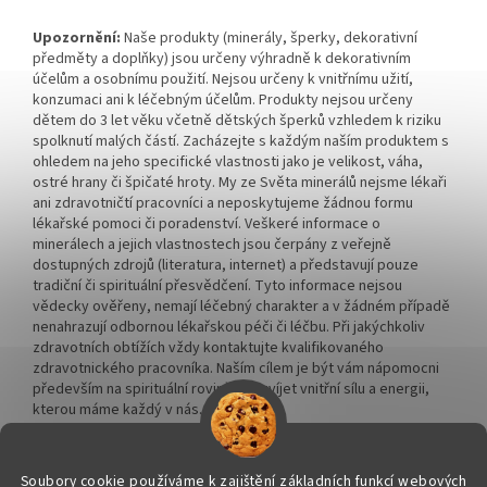
Upozornění:
Naše produkty (minerály, šperky, dekorativní
předměty a doplňky) jsou určeny výhradně k dekorativním
účelům a osobnímu použití. Nejsou určeny k vnitřnímu užití,
konzumaci ani k léčebným účelům. Produkty nejsou určeny
dětem do 3 let věku včetně dětských šperků vzhledem k riziku
spolknutí malých částí. Zacházejte s každým naším produktem s
ohledem na jeho specifické vlastnosti jako je velikost, váha,
ostré hrany či špičaté hroty. My ze Světa minerálů nejsme lékaři
ani zdravotničtí pracovníci a neposkytujeme žádnou formu
lékařské pomoci či poradenství. Veškeré informace o
minerálech a jejich vlastnostech jsou čerpány z veřejně
dostupných zdrojů (literatura, internet) a představují pouze
tradiční či spirituální přesvědčení. Tyto informace nejsou
vědecky ověřeny, nemají léčebný charakter a v žádném případě
nenahrazují odbornou lékařskou péči či léčbu. Při jakýchkoliv
zdravotních obtížích vždy kontaktujte kvalifikovaného
zdravotnického pracovníka. Naším cílem je být vám nápomocni
především na spirituální rovině a rozvíjet vnitřní sílu a energii,
kterou máme každý v nás.
Soubory cookie používáme k zajištění základních funkcí webových