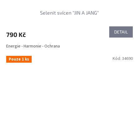
Selenit svícen "JIN A JANG"
DETAIL
790 Kč
Energie - Harmonie - Ochrana
Kód:
34690
Pouze 1 ks