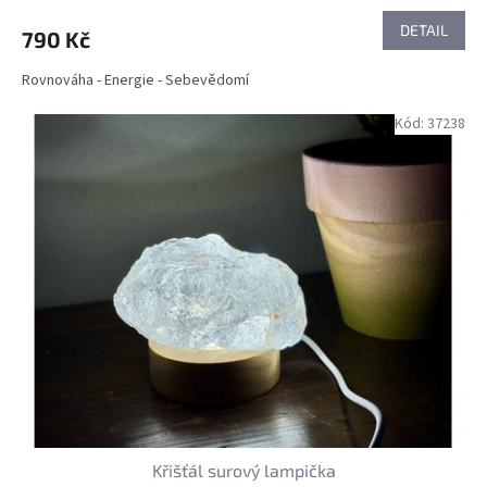
DETAIL
790 Kč
Rovnováha - Energie - Sebevědomí
Kód:
37238
Křišťál surový lampička