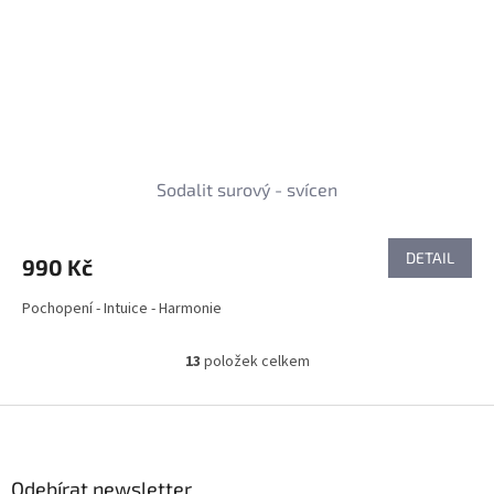
Sodalit surový - svícen
DETAIL
990 Kč
Pochopení - Intuice - Harmonie
13
položek celkem
O
v
l
Z
á
á
d
p
a
a
Odebírat newsletter