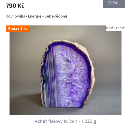
DETAIL
790 Kč
Rovnováha - Energie - Sebevědomí
Kód:
37239
Pouze 1 ks
Achát fialový svícen - 1 222 g