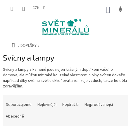
Přejít
na
CZK
NÁKUP
obsah
KOŠÍK
Domů
/
DOPLŇKY
/
Svícny a lampy
Svícny a lampy z kamenů jsou nejen krásným doplňkem vašeho
domova, ale můžou mít také kouzelné vlastnosti. Solný svícen dokáže
například díky svému světlu uklidňovat a ionizuje vzduch, takže ho dělá
zdravějším.
Ř
a
Doporučujeme
Nejlevnější
Nejdražší
Nejprodávanější
z
e
Abecedně
n
í