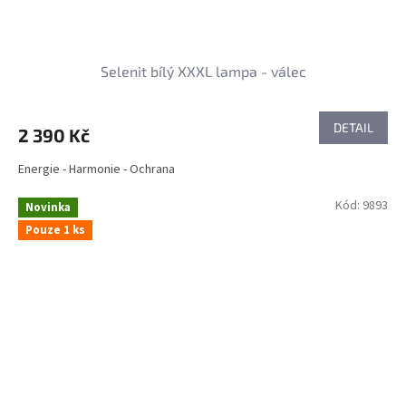
Selenit bílý XXXL lampa - válec
DETAIL
2 390 Kč
Energie - Harmonie - Ochrana
Kód:
9893
Novinka
Pouze 1 ks