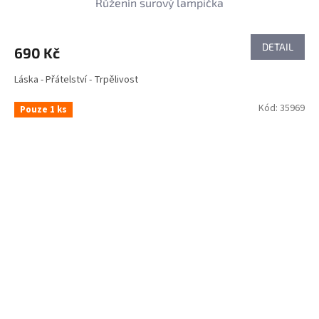
Růženín surový lampička
DETAIL
690 Kč
Láska - Přátelství - Trpělivost
Kód:
35969
Pouze 1 ks