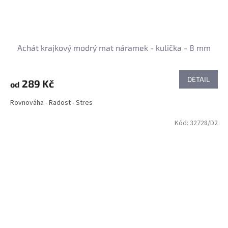
Achát krajkový modrý mat náramek - kulička - 8 mm
DETAIL
289 Kč
od
Rovnováha - Radost - Stres
Kód:
32728/D2