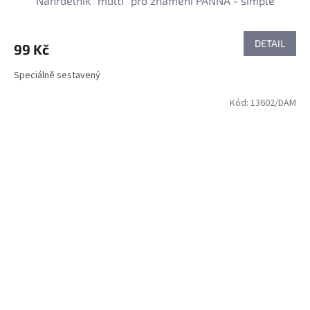
Náhrdelník "multi" pro znamení PANNA - simple
DETAIL
99 Kč
Speciálně sestavený
Kód:
13602/DAM