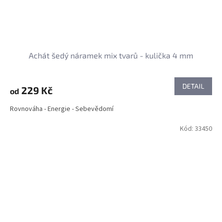
Achát šedý náramek mix tvarů - kulička 4 mm
DETAIL
229 Kč
od
Rovnováha - Energie - Sebevědomí
Kód:
33450