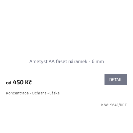
Ametyst AA faset náramek - 6 mm
DETAIL
450 Kč
od
Koncentrace - Ochrana - Láska
Kód:
9648/DET