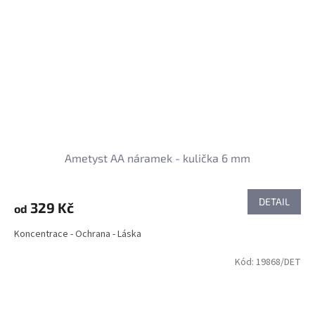
Ametyst AA náramek - kulička 6 mm
DETAIL
329 Kč
od
Koncentrace - Ochrana - Láska
Kód:
19868/DET