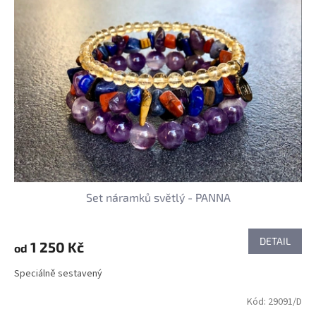
Set náramků světlý - PANNA
DETAIL
1 250 Kč
od
Speciálně sestavený
Kód:
29091/D