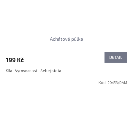
Achátová půlka
DETAIL
199 Kč
Síla - Vyrovnanost - Sebejistota
Kód:
20453/DAM