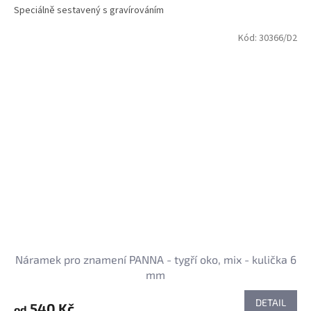
Speciálně sestavený s gravírováním
Kód:
30366/D2
Náramek pro znamení PANNA - tygří oko, mix - kulička 6
mm
DETAIL
540 Kč
od