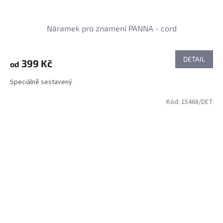
Náramek pro znamení PANNA - cord
DETAIL
399 Kč
od
Speciálně sestavený
Kód:
15468/DET