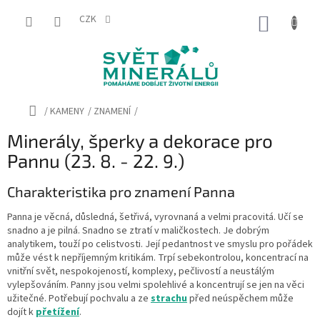
Přejít
na
CZK
NÁKUP
obsah
KOŠÍK
Domů
/
KAMENY
/
ZNAMENÍ
/
Minerály, šperky a dekorace pro
Pannu (23. 8. - 22. 9.)
Charakteristika pro znamení Panna
Panna je věcná, důsledná, šetřivá, vyrovnaná a velmi pracovitá. Učí se
snadno a je pilná. Snadno se ztratí v maličkostech. Je dobrým
analytikem, touží po celistvosti. Její pedantnost ve smyslu pro pořádek
může vést k nepříjemným kritikám. Trpí sebekontrolou, koncentrací na
vnitřní svět, nespokojeností, komplexy, pečlivostí a neustálým
vylepšováním. Panny jsou velmi spolehlivé a koncentrují se jen na věci
užitečné. Potřebují pochvalu a ze
strachu
před neúspěchem může
dojít k
přetížení
.