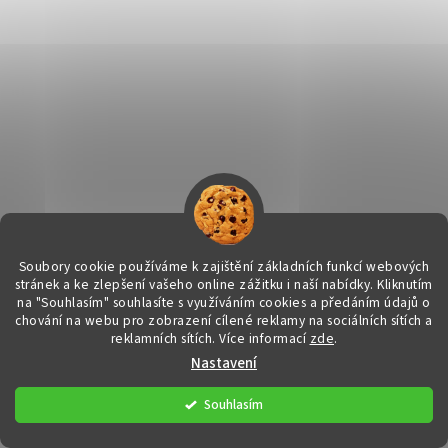
Soubory cookie používáme k zajištění základních funkcí webových
Ametyst broušený - 1,48 karátu
stránek a ke zlepšení vašeho online zážitku i naší nabídky.
Kliknutím
na "Souhlasím" souhlasíte s využíváním cookies a předáním údajů o
chování na webu pro zobrazení cílené reklamy na sociálních sítích a
reklamních sítích. Více informací
zde
.
DETAIL
1 450 Kč
Nastavení
Broušený drahokam v AAA kvalitě
Souhlasím
Kód:
9171