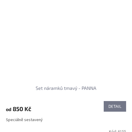
Set náramků tmavý - PANNA
DETAIL
850 Kč
od
Speciálně sestavený
Kód:
6155