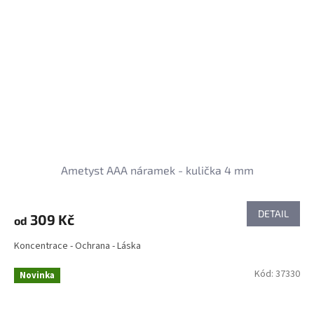
Ametyst AAA náramek - kulička 4 mm
DETAIL
309 Kč
od
Koncentrace - Ochrana - Láska
Kód:
37330
Novinka