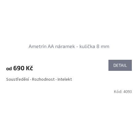
Ametrín AA náramek - kulička 8 mm
DETAIL
690 Kč
od
Soustředění - Rozhodnost - Intelekt
Kód:
4093