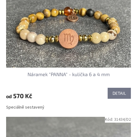
s
ů
p
r
o
d
u
k
t
ů
Náramek "PANNA" - kulička 6 a 4 mm
DETAIL
570 Kč
od
Speciálně sestavený
Kód:
31434/D2