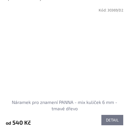
Kód:
30369/D2
Náramek pro znamení PANNA - mix kuliček 6 mm -
tmavé dřevo
DETAIL
540 Kč
od