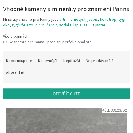
Vhodné kameny a minerály pro znamení Panna
Minerály vhodné pro Panny jsou
citrín
,
ametyst
,
jaspis
,
heliotrop
,
tygří
oko
,
tygří železo
,
olivín
,
čaroit
,
sodalit
,
lapis lazuli
a
jantar
Vše o pannách:
>> Seznamte se: Panna - precizní perfekcionalista
Ř
a
Doporučujeme
Nejlevnější
Nejdražší
Nejprodávanější
z
e
Abecedně
n
í
p
OTEVŘÍT FILTR
r
o
V
Kód:
33123/D2
d
ý
u
p
k
i
t