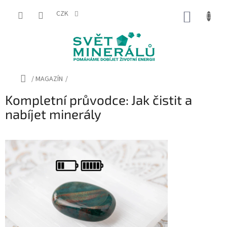
Přejít
na
CZK
NÁKUP
obsah
KOŠÍK
Domů
/
MAGAZÍN
/
Kompletní průvodce: Jak čistit a
nabíjet minerály