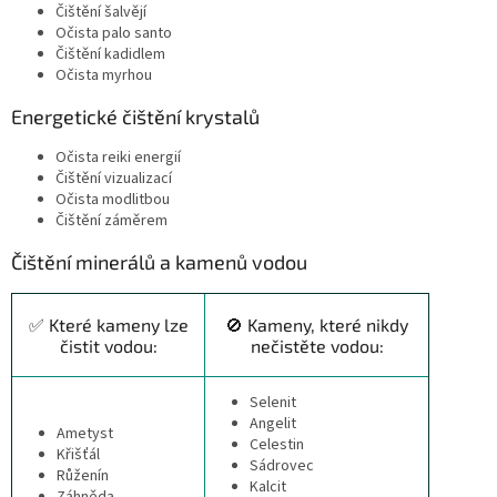
Čištění šalvějí
Očista palo santo
Čištění kadidlem
Očista myrhou
Energetické čištění krystalů
Očista reiki energií
Čištění vizualizací
Očista modlitbou
Čištění záměrem
Čištění minerálů a kamenů vodou
✅ Které kameny lze
🚫 Kameny, které nikdy
čistit vodou:
nečistěte vodou:
Selenit
Angelit
Ametyst
Celestin
Křišťál
Sádrovec
Růženín
Kalcit
Záhněda