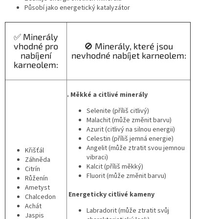
Působí jako energetický katalyzátor
✅ Minerály
vhodné pro
🚫 Minerály, které jsou
nabíjení
nevhodné nabíjet karneolem:
karneolem:
. Měkké a citlivé minerály
Selenite (příliš citlivý)
Malachit (může změnit barvu)
Azurit (citlivý na silnou energii)
Celestin (příliš jemná energie)
Angelit (může ztratit svou jemnou
Křišťál
vibraci)
Záhněda
Kalcit (příliš měkký)
Citrín
Fluorit (může změnit barvu)
Růženín
Ametyst
Energeticky citlivé kameny
Chalcedon
Achát
Labradorit (může ztratit svůj
Jaspis