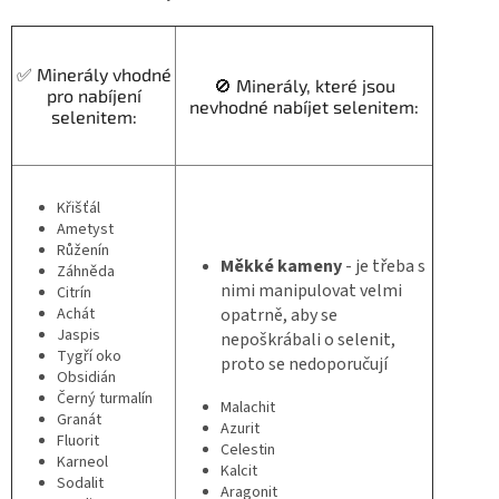
✅ Minerály vhodné
🚫 Minerály, které jsou
pro nabíjení
nevhodné nabíjet selenitem:
selenitem:
Křišťál
Ametyst
Růženín
Měkké kameny
-
je třeba s
Záhněda
nimi manipulovat velmi
Citrín
Achát
opatrně, aby se
Jaspis
nepoškrábali o selenit,
Tygří oko
proto se nedoporučují
Obsidián
Černý turmalín
Malachit
Granát
Azurit
Fluorit
Celestin
Karneol
Kalcit
Sodalit
Aragonit