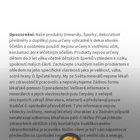
Upozornění:
Naše produkty (minerály, šperky, dekorativní
předměty a doplňky) jsou určeny výhradně k dekorativním
účelům a osobnímu použití. Nejsou určeny k vnitřnímu užití,
konzumaci ani k léčebným účelům. Produkty nejsou určeny
dětem do 3 let věku včetně dětských šperků vzhledem k riziku
spolknutí malých částí. Zacházejte s každým naším produktem s
ohledem na jeho specifické vlastnosti jako je velikost, váha,
ostré hrany či špičaté hroty. My ze Světa minerálů nejsme lékaři
ani zdravotničtí pracovníci a neposkytujeme žádnou formu
lékařské pomoci či poradenství. Veškeré informace o
minerálech a jejich vlastnostech jsou čerpány z veřejně
dostupných zdrojů (literatura, internet) a představují pouze
tradiční či spirituální přesvědčení. Tyto informace nejsou
vědecky ověřeny, nemají léčebný charakter a v žádném případě
nenahrazují odbornou lékařskou péči či léčbu. Při jakýchkoliv
zdravotních obtížích vždy kontaktujte kvalifikovaného
zdravotnického pracovníka. Naším cílem je být vám nápomocni
především na spirituální rovině a rozvíjet vnitřní sílu a energii,