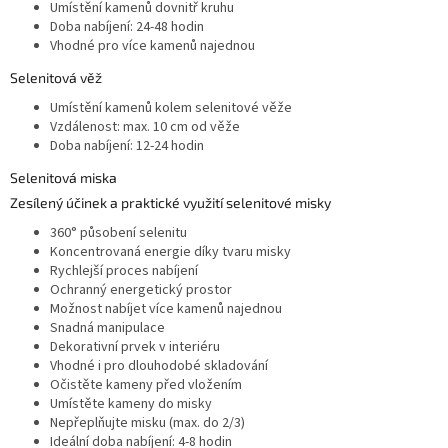
Umístění kamenů dovnitř kruhu
Doba nabíjení: 24-48 hodin
Vhodné pro více kamenů najednou
Selenitová věž
Umístění kamenů kolem selenitové věže
Vzdálenost: max. 10 cm od věže
Doba nabíjení: 12-24 hodin
Selenitová miska
Zesílený účinek a praktické využití selenitové misky
360° působení selenitu
Koncentrovaná energie díky tvaru misky
Rychlejší proces nabíjení
Ochranný energetický prostor
Možnost nabíjet více kamenů najednou
Snadná manipulace
Dekorativní prvek v interiéru
Vhodné i pro dlouhodobé skladování
Očistěte kameny před vložením
Umístěte kameny do misky
Nepřeplňujte misku (max. do 2/3)
Ideální doba nabíjení: 4-8 hodin