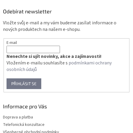
p
a
Odebírat newsletter
t
Vložte svůj e-mail a my vám budeme zasílat informace o
í
nových produktech na našem e-shopu.
E-mail
Nenechte si ujít novinky, akce a zajímavosti!
Vložením e-mailu souhlasíte s
podmínkami ochrany
osobních údajů
PŘIHLÁSIT SE
Informace pro Vás
Doprava a platba
Telefonická konzultace
Všeobecné obchodní podmínky