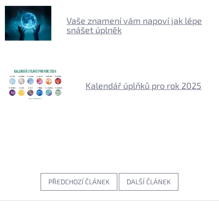
Vaše znamení vám napoví jak lépe
snášet úplněk
Kalendář úplňků pro rok 2025
PŘEDCHOZÍ ČLÁNEK
DALŠÍ ČLÁNEK
Z
á