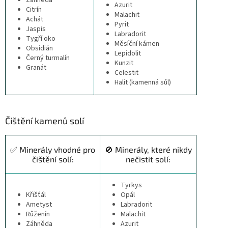
Azurit
Citrín
Malachit
Achát
Pyrit
Jaspis
Labradorit
Tygří oko
Měsíční kámen
Obsidián
Lepidolit
Černý turmalín
Kunzit
Granát
Celestit
Halit (kamenná sůl)
Čištění kamenů solí
✅ Minerály vhodné pro
🚫 Minerály, které nikdy
čištění solí:
nečistit solí:
Tyrkys
Křišťál
Opál
Ametyst
Labradorit
Růženín
Malachit
Záhněda
Azurit