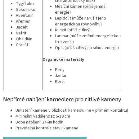
charakteristický lesk)
Tygří oko
Měsíční kámen (příliš jemná
Sokoli oko
energie)
Aventurín
Lepidolit (může narušit jeho
Křemen
energetickou rovnováhu)
Jadeit
Kunzit (příliš citlivý)
Nefrit
Larimar (může změnit energetickou
Obsidián
frekvenci)
Granát
Opál (příliš citlivý na silnou energii)
Organické materiály
Perly
Jantar
Korál
Nepřímé nabíjení karneolem pro citlivé kameny
Umístění kamene v blízkosti karneolu (ne v přímém kontaktu)
Minimální vzdálenost: 5-10 cm
Doba nabíjení: 24-48 hodin
Pravidelná kontrola stavu kamene