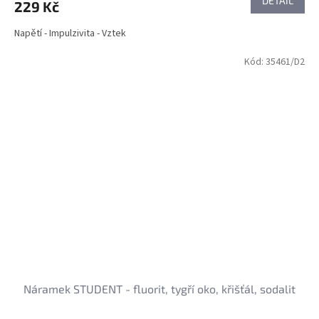
DETAIL
229 Kč
Napětí - Impulzivita - Vztek
Kód:
35461/D2
Náramek STUDENT - fluorit, tygří oko, křišťál, sodalit