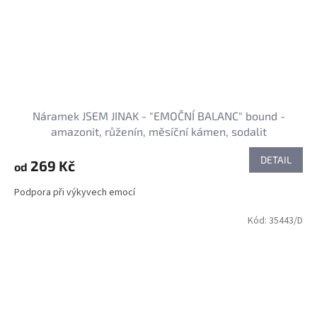
Náramek JSEM JINAK - "EMOČNÍ BALANC" bound -
amazonit, růženín, měsíční kámen, sodalit
DETAIL
269 Kč
od
Podpora při výkyvech emocí
Kód:
35443/D