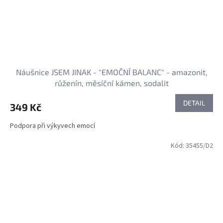
Náušnice JSEM JINAK - "EMOČNÍ BALANC" - amazonit,
růženín, měsíční kámen, sodalit
DETAIL
349 Kč
Podpora při výkyvech emocí
Kód:
35455/D2