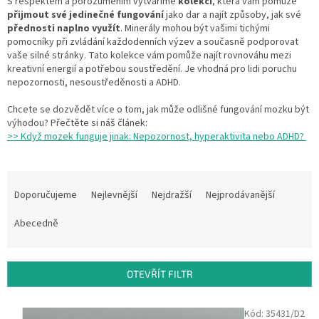
S respektem a porozuměním vytváříme
kolekci
, která vám pomůže
přijmout své jedinečné fungování
jako dar a najít způsoby, jak své
přednosti naplno využít
. Minerály mohou být vašimi tichými
pomocníky při zvládání každodenních výzev a současně podporovat
vaše silné stránky. Tato kolekce vám pomůže najít rovnováhu mezi
kreativní energií a potřebou soustředění. Je vhodná pro lidi poruchu
nepozornosti, nesoustředěnosti a ADHD.
Chcete se dozvědět více o tom, jak může odlišné fungování mozku být
výhodou? Přečtěte si náš článek:
>> Když mozek funguje jinak: Nepozornost, hyperaktivita nebo ADHD?
Ř
a
Doporučujeme
Nejlevnější
Nejdražší
Nejprodávanější
z
e
Abecedně
n
í
p
OTEVŘÍT FILTR
r
o
V
Kód:
35431/D2