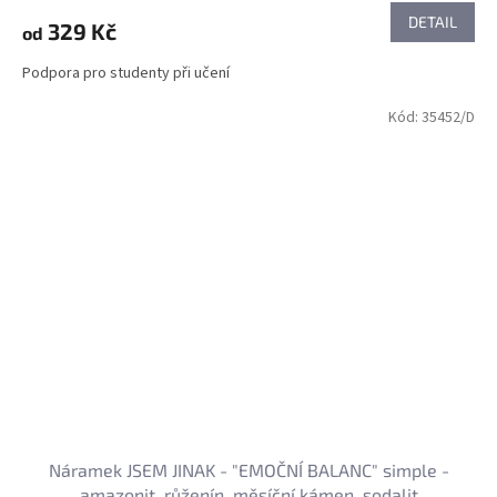
DETAIL
329 Kč
od
Podpora pro studenty při učení
Kód:
35452/D
Náramek JSEM JINAK - "EMOČNÍ BALANC" simple -
amazonit, růženín, měsíční kámen, sodalit