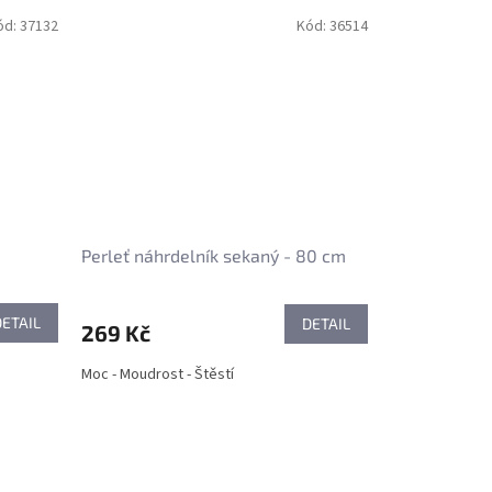
ód:
37132
Kód:
36514
Perleť náhrdelník sekaný - 80 cm
DETAIL
DETAIL
269 Kč
Moc - Moudrost - Štěstí