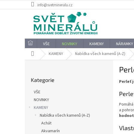
Přejít
info@svetmineralu.cz
na
obsah
VŠE
NOVINKY
KAMENY
NÁRAMKY
Domů
KAMENY
Nabídka všech kamenů (A-Z)
P
Perl
o
Přeskočit
s
Kategorie
kategorie
Perleť 
t
r
VŠE
Perl
a
NOVINKY
n
Pomáhá 
KAMENY
n
a pohrom
í
Nabídka všech kamenů (A-Z)
hodnot
p
Achát
Vlast
a
Akvamarín