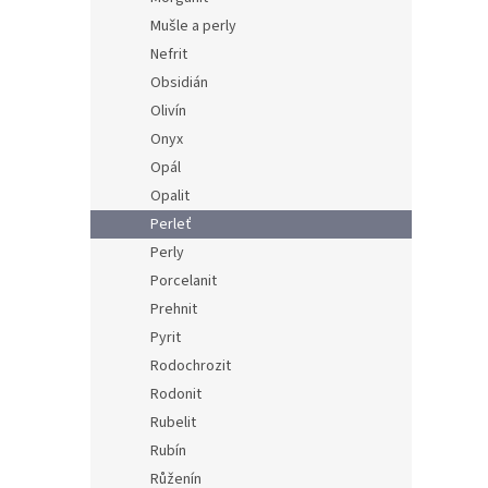
Mušle a perly
Nefrit
Obsidián
Olivín
Onyx
Opál
Opalit
Perleť
Perly
Porcelanit
Prehnit
Pyrit
Rodochrozit
Rodonit
Rubelit
Rubín
Růženín