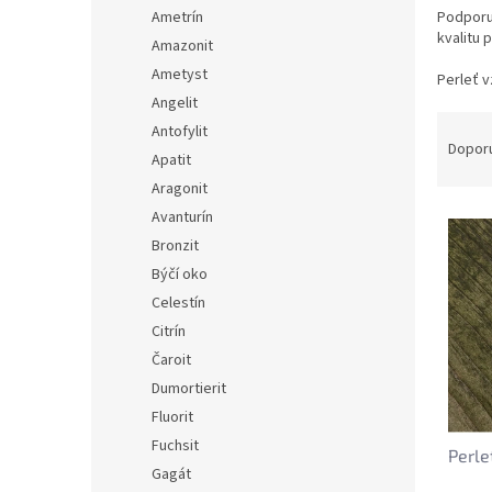
n
Ametrín
Podporuj
e
kvalitu 
Amazonit
l
Ametyst
Perleť v
Angelit
Ř
Antofylit
a
Dopor
Apatit
z
Aragonit
e
V
Avanturín
n
ý
í
Bronzit
p
p
Býčí oko
i
r
Celestín
s
o
Citrín
p
d
Čaroit
r
u
o
k
Dumortierit
d
t
Fluorit
u
ů
Fuchsit
Perle
k
Gagát
t