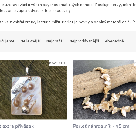
e uzdravování u všech psychosomatických nemocí. Posiluje nervy, mírní teplo
pleti, omlazuje a odvádí z těla škodliviny.
zniká z vnitřní vrstvy lastur a mlžů. Perleť je pevný a odolný materál oslňuj
učujeme
Nejlevnější
Nejdražší
Nejprodávanější
Abecedně
Kód:
7107
ť extra přívěsek
Perleť náhrdelník - 45 cm