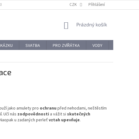
CHODNÍ PODMÍNKY
REKLAMACE A VRÁCENÍ ZBOŽÍ
CZK
Přihlášení
OCHRANA OSOBNÍ
NÁKUPNÍ
Prázdný košík
KOŠÍK
AKÁZKU
SVATBA
PRO ZVÍŘÁTKA
VODY
PRO NÁROČ
race
louží jako amulety pro
ochranu
před nehodami, neštěstím
í
. Učí nás
zodpovědnosti
a vážit si
skutečných
 Naopak u zadaných perleť
vztah upevňuje
.