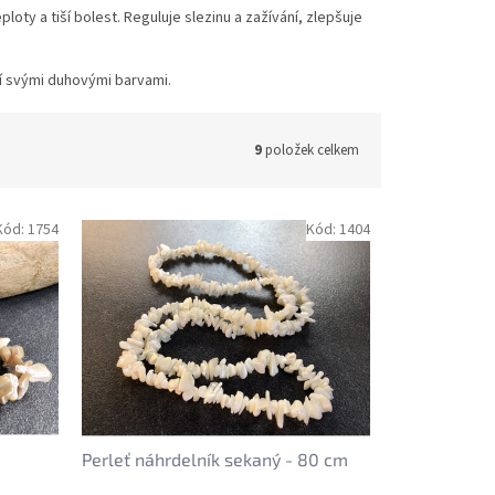
ty a tiší bolest. Reguluje slezinu a zažívání, zlepšuje
ící svými duhovými barvami.
9
položek celkem
Kód:
1754
Kód:
1404
Perleť náhrdelník sekaný - 80 cm