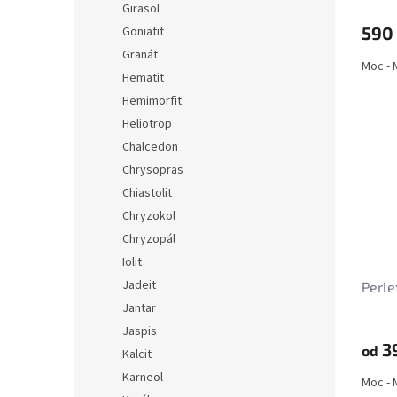
Girasol
ů
590
Goniatit
Granát
Moc - 
Hematit
Hemimorfit
Heliotrop
Chalcedon
Chrysopras
Chiastolit
Chryzokol
Chryzopál
Iolit
Jadeit
Perl
Jantar
Jaspis
3
od
Kalcit
Karneol
Moc - 