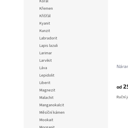
Korál
Křemen
Křišťál
Kyanit
Kunzit
Labradorit
Lapis lazuli
Larimar
Larvikit
Nára
Láva
Lepidolit
Liberit
2
od
Magnezit
Ruční 
Malachit
Manganokalcit
Měsíční kámen
Mookait
Morganit