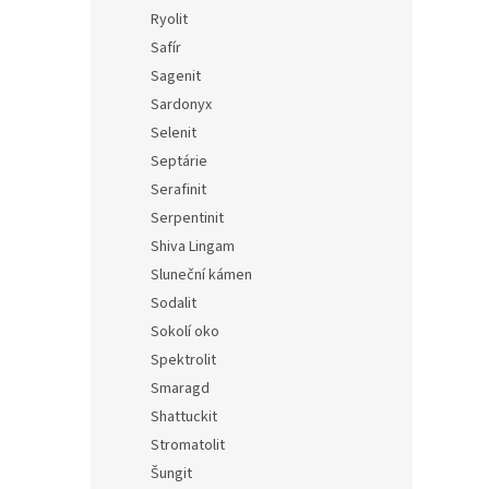
Ryolit
Safír
Sagenit
Sardonyx
Selenit
Septárie
Serafinit
Serpentinit
Shiva Lingam
Sluneční kámen
Sodalit
Sokolí oko
Spektrolit
Smaragd
Shattuckit
Stromatolit
Šungit