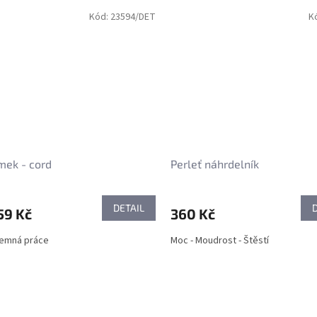
Kód:
23594/DET
K
mek - cord
Perleť náhrdelník
DETAIL
59 Kč
360 Kč
jemná práce
Moc - Moudrost - Štěstí
O
v
l
á