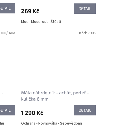
DETAIL
DETAIL
269 Kč
Moc - Moudrost - Štěstí
2788/DAM
Kód:
7905
 -
Mála náhrdelník - achát, perleť -
kulička 6 mm
DETAIL
DETAIL
1 290 Kč
ahu
Ochrana - Rovnováha - Sebevědomí