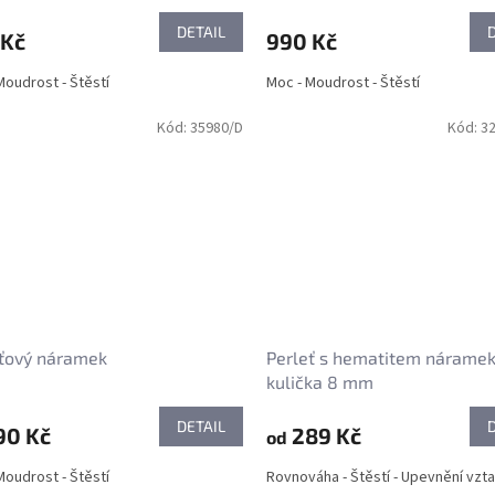
DETAIL
 Kč
990 Kč
Moudrost - Štěstí
Moc - Moudrost - Štěstí
Kód:
35980/D
Kód:
3
eťový náramek
Perleť s hematitem náramek
kulička 8 mm
DETAIL
90 Kč
289 Kč
od
Moudrost - Štěstí
Rovnováha - Štěstí - Upevnění vzt