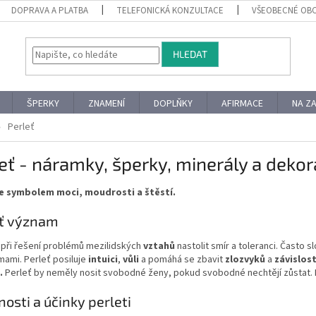
DOPRAVA A PLATBA
TELEFONICKÁ KONZULTACE
VŠEOBECNÉ OB
HLEDAT
ŠPERKY
ZNAMENÍ
DOPLŇKY
AFIRMACE
NA Z
Perleť
eť - náramky, šperky, minerály a deko
je symbolem moci, moudrosti a štěstí.
eť význam
při řešení problémů mezilidských
vztahů
nastolit smír a toleranci. Často s
ami. Perleť posiluje
intuici
,
vůli
a pomáhá se zbavit
zlozvyků
a
závislost
.
Perleť by neměly nosit svobodné ženy, pokud svobodné nechtějí zůstat.
nosti a účinky perleti