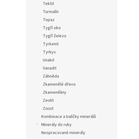
Tektit
Turmalín
Topaz
Tygří oko
Tygří železo
Tyrkenit
Tyrkys
Unakit
Vanadit
Záhněda
Zkamenělé dřevo
Zkameněliny
Zeolit
Zoisit
Kombinace a balíčky minerálů
Minerály do ruky
Neopracované minerály