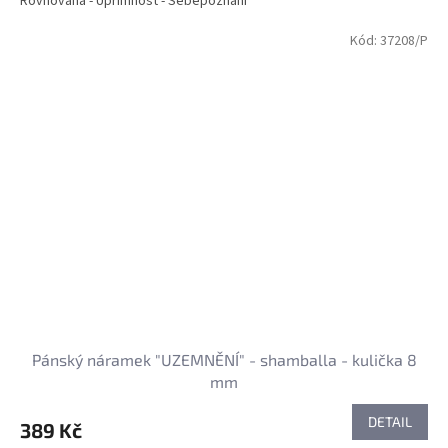
Rovnováha - Upřímnost - Sebepoznání
Kód:
37208/P
Pánský náramek "UZEMNĚNÍ" - shamballa - kulička 8
mm
DETAIL
389 Kč