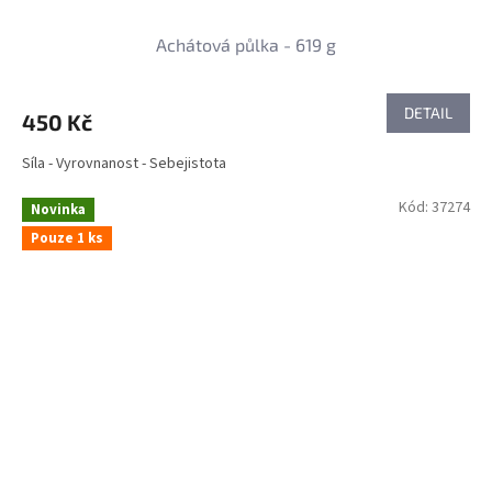
Achátová půlka - 619 g
DETAIL
450 Kč
Síla - Vyrovnanost - Sebejistota
Kód:
37274
Novinka
Pouze 1 ks