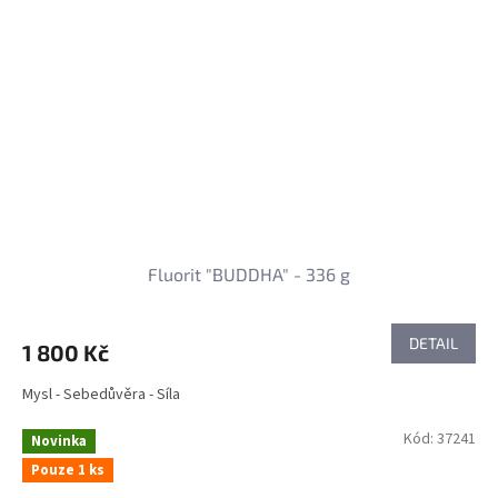
Fluorit "BUDDHA" - 336 g
DETAIL
1 800 Kč
Mysl - Sebedůvěra - Síla
Kód:
37241
Novinka
Pouze 1 ks