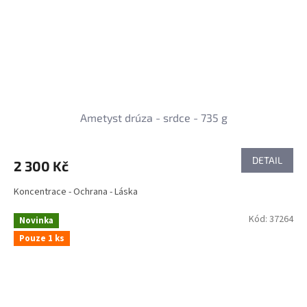
Ametyst drúza - srdce - 735 g
DETAIL
2 300 Kč
Koncentrace - Ochrana - Láska
Kód:
37264
Novinka
Pouze 1 ks