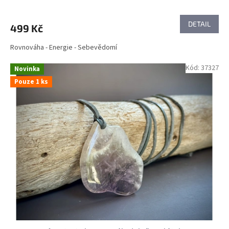
DETAIL
499 Kč
Rovnováha - Energie - Sebevědomí
Kód:
37327
Novinka
Pouze 1 ks