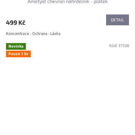
Ametyst chevron náhrdelník - plátek
DETAIL
499 Kč
Koncentrace - Ochrana - Láska
Kód:
37326
Novinka
Pouze 1 ks