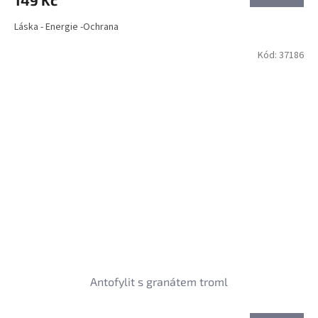
149 Kč
Láska - Energie -Ochrana
Kód:
37186
Antofylit s granátem troml