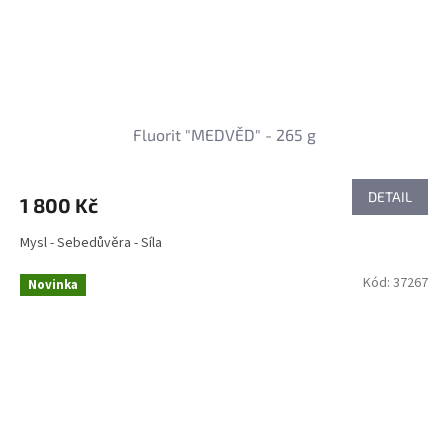
Fluorit "MEDVĚD" - 265 g
DETAIL
1 800 Kč
Mysl - Sebedůvěra - Síla
Kód:
37267
Novinka