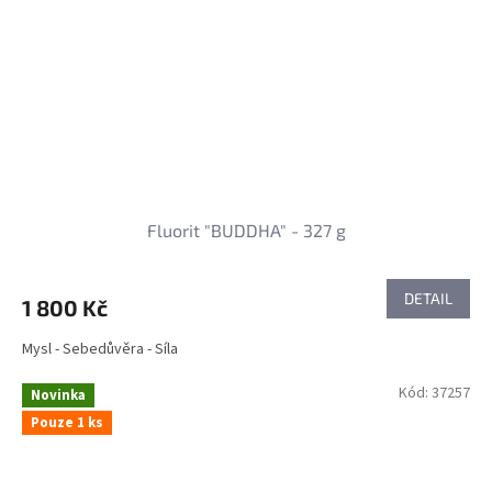
Fluorit "BUDDHA" - 327 g
DETAIL
1 800 Kč
Mysl - Sebedůvěra - Síla
Kód:
37257
Novinka
Pouze 1 ks