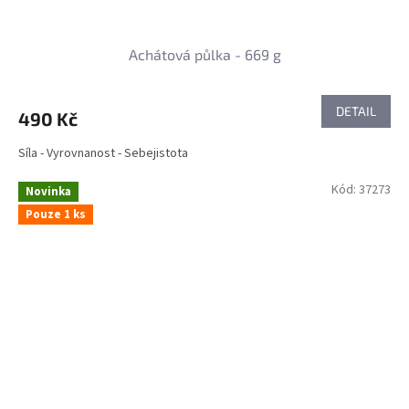
Achátová půlka - 669 g
DETAIL
490 Kč
Síla - Vyrovnanost - Sebejistota
Kód:
37273
Novinka
Pouze 1 ks