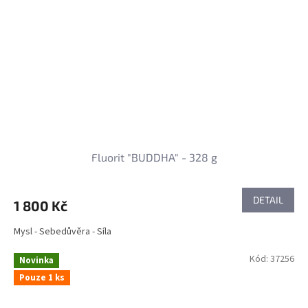
Fluorit "BUDDHA" - 328 g
DETAIL
1 800 Kč
Mysl - Sebedůvěra - Síla
Kód:
37256
Novinka
Pouze 1 ks