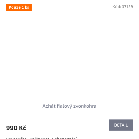
Kód:
37189
Pouze 1 ks
Achát fialový zvonkohra
DETAIL
990 Kč