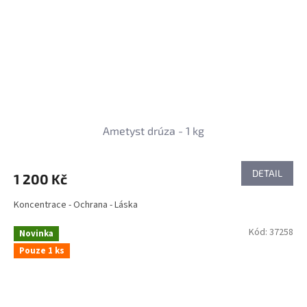
Ametyst drúza - 1 kg
DETAIL
1 200 Kč
Koncentrace - Ochrana - Láska
Kód:
37258
Novinka
Pouze 1 ks