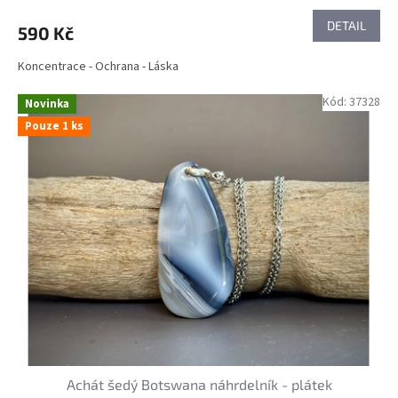
DETAIL
590 Kč
Koncentrace - Ochrana - Láska
Kód:
37328
Novinka
Pouze 1 ks
Achát šedý Botswana náhrdelník - plátek