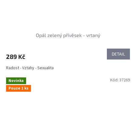
Opál zelený přívěsek - vrtaný
DETAIL
289 Kč
Radost - Vztahy - Sexualita
Kód:
37269
Novinka
Pouze 1 ks