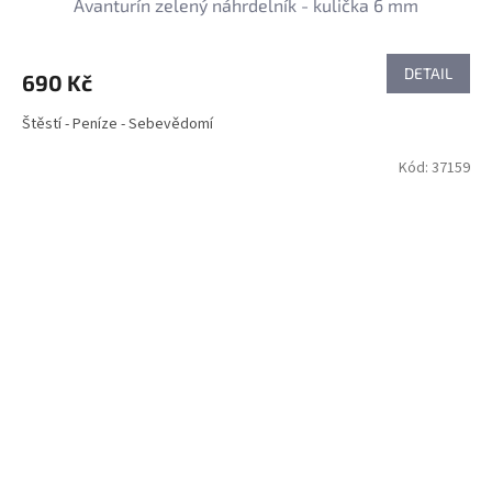
Avanturín zelený náhrdelník - kulička 6 mm
DETAIL
690 Kč
Štěstí - Peníze - Sebevědomí
Kód:
37159