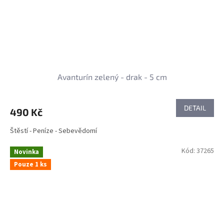
Avanturín zelený - drak - 5 cm
DETAIL
490 Kč
Štěstí - Peníze - Sebevědomí
Kód:
37265
Novinka
Pouze 1 ks