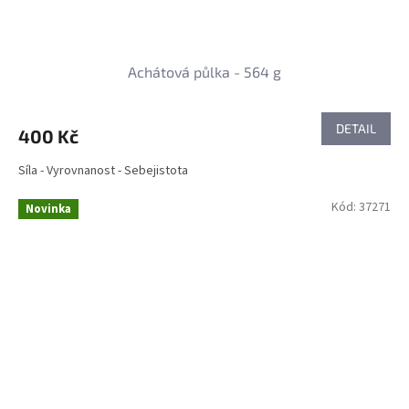
Achátová půlka - 564 g
DETAIL
400 Kč
Síla - Vyrovnanost - Sebejistota
Kód:
37271
Novinka