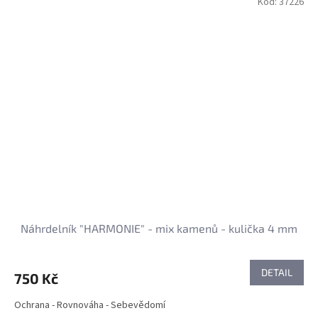
Kód:
37226
Náhrdelník "HARMONIE" - mix kamenů - kulička 4 mm
DETAIL
750 Kč
Ochrana - Rovnováha - Sebevědomí