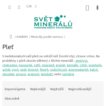
Přejít
na
CZK
NÁKUP
obsah
KOŠÍK
Domů
/
KAMENY
/
Minerály podle nemoci
/
Pleť
V nedokonalosti naší pleti se odráží náš životní styl, strava i stres. Na
problémy s pletí zkuste některý z těchto minerálů -
ametyst
,
chalcedon
,
pazourek
,
safír
,
smaragd
,
granát
,
turmalín
,
citrín
,
avanturín
,
achát
,
pyrit
,
opál
,
bronzit
,
fluorit
,
rodochrozit
,
azuromalachit
,
kalcit
,
obsidián
,
girasol
,
aragonit
,
lepidolit
, nebo
septárie
Ř
a
Doporučujeme
Nejlevnější
Nejdražší
Nejprodávanější
z
e
Abecedně
n