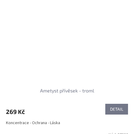
Ametyst přívěsek - troml
DETAIL
269 Kč
Koncentrace - Ochrana - Láska