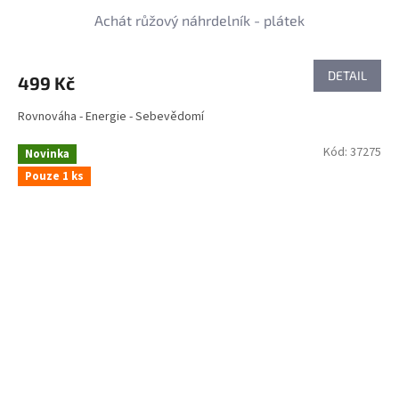
Achát růžový náhrdelník - plátek
DETAIL
499 Kč
Rovnováha - Energie - Sebevědomí
Kód:
37275
Novinka
Pouze 1 ks