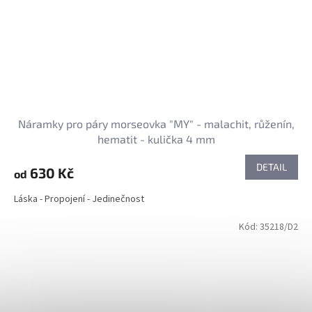
Náramky pro páry morseovka "MY" - malachit, růženín,
hematit - kulička 4 mm
DETAIL
630 Kč
od
Láska - Propojení - Jedinečnost
Kód:
35218/D2