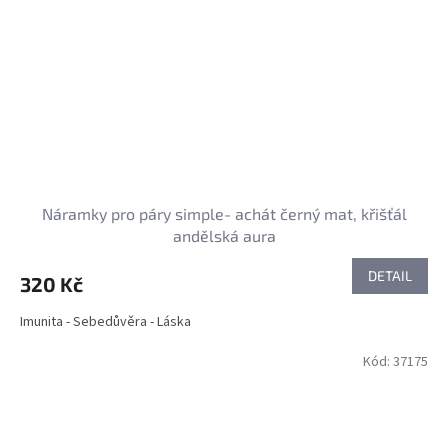
Náramky pro páry simple- achát černý mat, křišťál
andělská aura
DETAIL
320 Kč
Imunita - Sebedůvěra - Láska
Kód:
37175