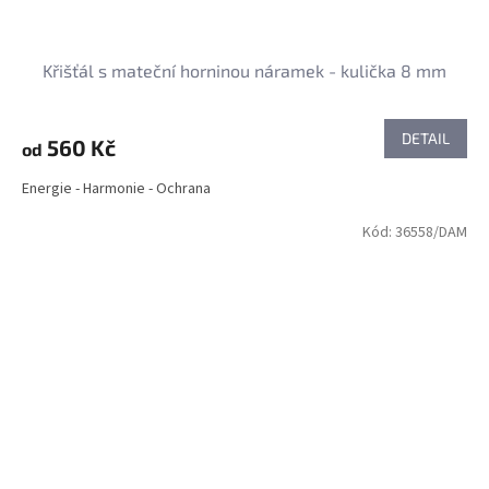
Křišťál s mateční horninou náramek - kulička 8 mm
DETAIL
560 Kč
od
Energie - Harmonie - Ochrana
Kód:
36558/DAM