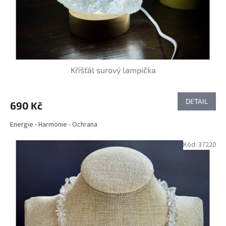
Křišťál surový lampička
DETAIL
690 Kč
Energie - Harmonie - Ochrana
Kód:
37220