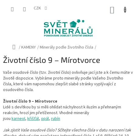
Přejít
na
CZK
NÁKUP
obsah
KOŠÍK
Domů
/
KAMENY
/
Minerály podle životního čísla
/
Životní číslo 9 – Mírotvorce
Vaše osudové číslo (tzv. životní číslo) ovlivňuje jací jste a k čemu máte v
životě dispozice. Vybíráme proto minerály podle Vašeho životního
čísla, které vám napomohou zlepšit slabé stránky vyplývající z
osudového čísla.
Životní číslo 9 – Mírotvorce
Lidé s devítkou by si měli ohlídat náchylnost k iluzím a přehnaným
reakcím, hrozí jim přetíženost.
Vhodné minerály
jsou
karneol
,
křišťál
,
opál
,
rubín
Jak zjistit Vaše osudové číslo? Sčítejte všechna čísla v datu narození tak