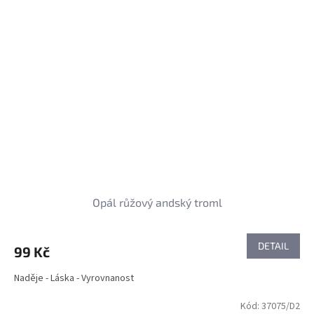
Opál růžový andský troml
DETAIL
99 Kč
Naděje - Láska - Vyrovnanost
Kód:
37075/D2