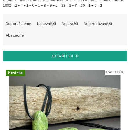
dlouho, dokud vám nezůstane jednociferné číslo 1 až 9. Příklad:
24. 10.
1992 = 2 + 4 + 1 + 0 + 1 + 9 + 9 + 2 = 28 = 2 + 8 = 10 = 1 + 0 =
1
Ř
a
Doporučujeme
Nejlevnější
Nejdražší
Nejprodávanější
z
e
Abecedně
n
í
p
OTEVŘÍT FILTR
r
o
V
Kód:
37270
Novinka
d
ý
u
p
k
i
t
s
ů
p
r
o
d
u