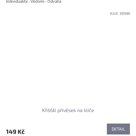
Individualita - Vědomí - Odvaha
Kód:
36946
Křišťál přívěsek na klíče
DETAIL
149 Kč