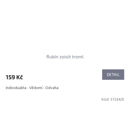
Rubín zoisit troml
DETAIL
159 Kč
Individualita - Vědomí - Odvaha
Kód:
37184/D