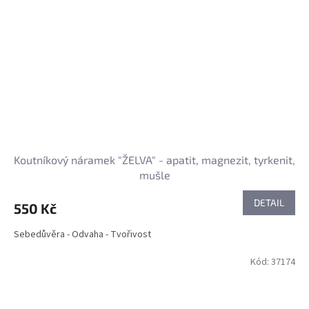
Koutníkový náramek "ŽELVA" - apatit, magnezit, tyrkenit,
mušle
DETAIL
550 Kč
Sebedůvěra - Odvaha - Tvořivost
Kód:
37174