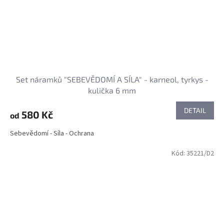
Set náramků "SEBEVĚDOMÍ A SÍLA" - karneol, tyrkys -
kulička 6 mm
DETAIL
580 Kč
od
Sebevědomí - Síla - Ochrana
Kód:
35221/D2