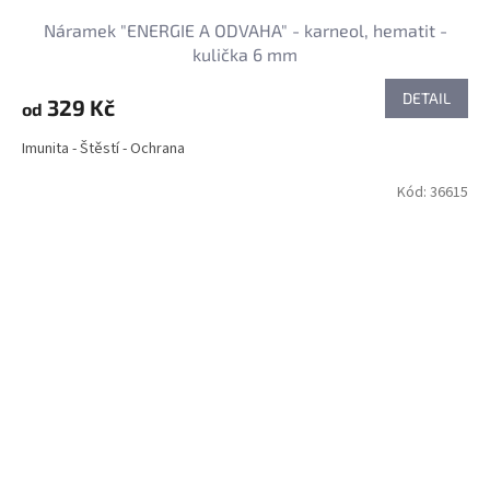
Náramek "ENERGIE A ODVAHA" - karneol, hematit -
kulička 6 mm
DETAIL
329 Kč
od
Imunita - Štěstí - Ochrana
Kód:
36615