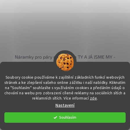
Náramky pro páry morseovka TY A JÁ JSME MY -
malachit, růženín, hematit - kulička 4 mm
DETAIL
630 Kč
Soubory cookie používáme k zajištění základních funkcí webových
od
stránek a ke zlepšení vašeho online zážitku i naší nabídky.
Kliknutím
na "Souhlasím" souhlasíte s využíváním cookies a předáním údajů o
Láska - Propojení - Jedinečnost
chování na webu pro zobrazení cílené reklamy na sociálních sítích a
reklamních sítích. Více informací
zde
.
Kód:
35215/DAM2
Nastavení
Souhlasím