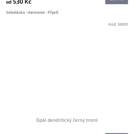
530 Kč
od
Sebeláska - Harmonie - Přijetí
Kód:
36935
Opál dendritický černý troml