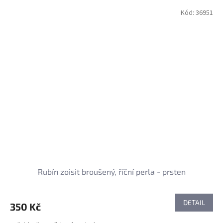
Kód:
36951
Rubín zoisit broušený, říční perla - prsten
DETAIL
350 Kč