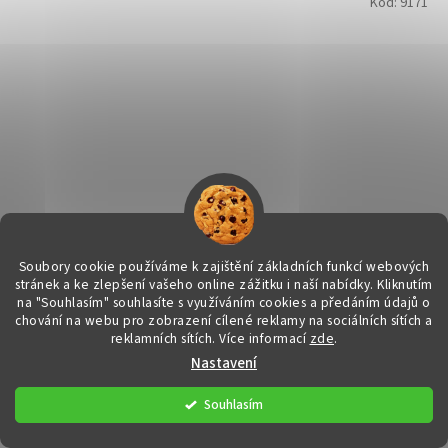
Kód:
9171
Soubory cookie používáme k zajištění základních funkcí webových
stránek a ke zlepšení vašeho online zážitku i naší nabídky.
Kliknutím
na "Souhlasím" souhlasíte s využíváním cookies a předáním údajů o
chování na webu pro zobrazení cílené reklamy na sociálních sítích a
Ametyst broušený - 1,8 karátu
reklamních sítích. Více informací
zde
.
Nastavení
DETAIL
1 250 Kč
Souhlasím
Broušený drahokam v AAA kvalitě