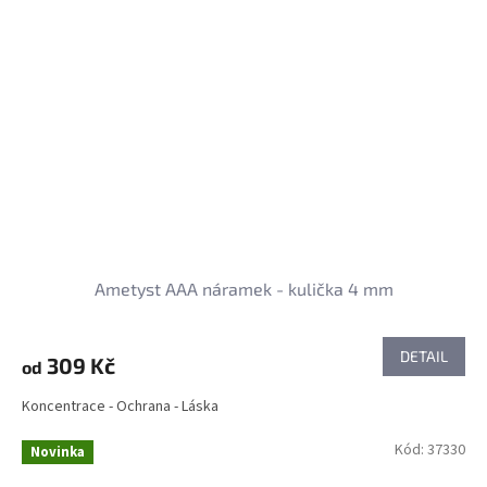
Ametyst AAA náramek - kulička 4 mm
DETAIL
309 Kč
od
Koncentrace - Ochrana - Láska
Kód:
37330
Novinka