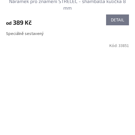
Náramek pro znamení STŘELEC - shamballa kulička 8
mm
DETAIL
389 Kč
od
Speciálně sestavený
Kód:
33851