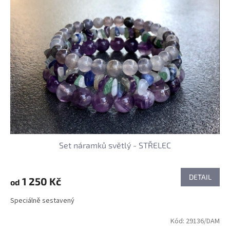
Set náramků světlý - STŘELEC
DETAIL
1 250 Kč
od
Speciálně sestavený
Kód:
29136/DAM