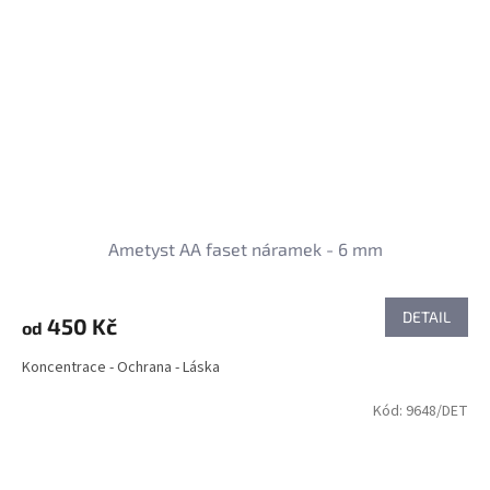
Ametyst AA faset náramek - 6 mm
DETAIL
450 Kč
od
Koncentrace - Ochrana - Láska
Kód:
9648/DET