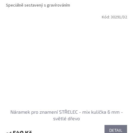
Speciálně sestavený s gravírováním
Kód:
30291/D2
Náramek pro znamení STŘELEC - mix kulička 6 mm -
světlé dřevo
DETAIL
540 Kč