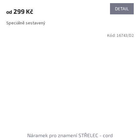
DETAIL
299 Kč
od
Speciálně sestavený
Kód:
16743/D2
Náramek pro znamení STŘELEC - cord