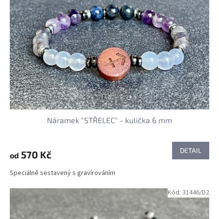
s
ů
p
r
o
d
u
k
t
ů
Náramek "STŘELEC" - kulička 6 mm
DETAIL
570 Kč
od
Speciálně sestavený s gravírováním
Kód:
31446/D2