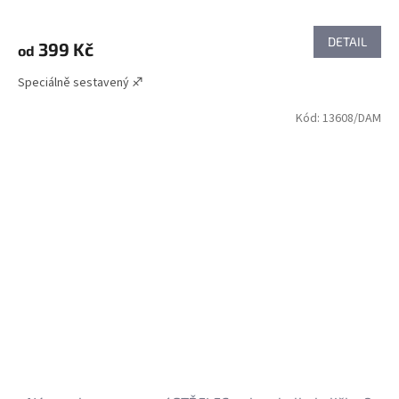
DETAIL
399 Kč
od
Speciálně sestavený ♐
Kód:
13608/DAM