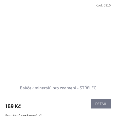
Kód:
6315
Balíček minerálů pro znamení - STŘELEC
DETAIL
189 Kč
Speciálně sestavený ♐