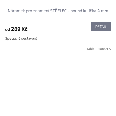
Náramek pro znamení STŘELEC - bound kulička 4 mm
DETAIL
289 Kč
od
Speciálně sestavený
Kód:
30186/ZLA