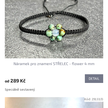
Náramek pro znamení STŘELEC - flower 4 mm
DETAIL
289 Kč
od
Speciálně sestavený
Kód:
29133/D