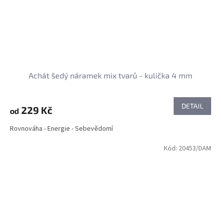
Achát šedý náramek mix tvarů - kulička 4 mm
DETAIL
229 Kč
od
Rovnováha - Energie - Sebevědomí
Kód:
20453/DAM