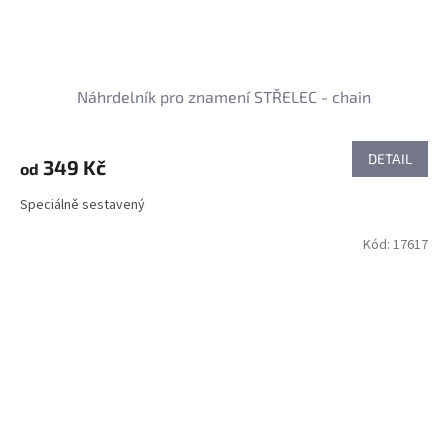
Náhrdelník pro znamení STŘELEC - chain
DETAIL
349 Kč
od
Speciálně sestavený
Kód:
17617