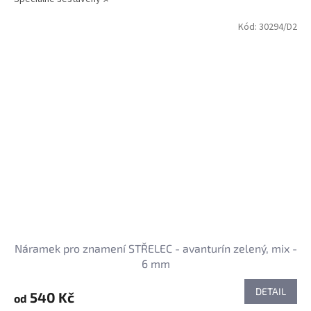
Kód:
30294/D2
Náramek pro znamení STŘELEC - avanturín zelený, mix -
6 mm
DETAIL
540 Kč
od