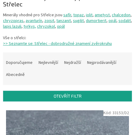
Střelec
Minerály vhodné pro Střelce jsou
safír
,
topaz
,
iolit
,
ametyst
,
chalcedon
,
chryzopras
,
avanturín
,
zoisit
,
tanzanit
,
sugilit
,
dumortierit
,
opál
,
sodalit
,
lapis lazuli
,
tyrkys,
chryzokol
,
opál
Vše o střelci:
>> Seznamte se: Střelec - dobrodružné znamení zvěrokruhu
Ř
a
Doporučujeme
Nejlevnější
Nejdražší
Nejprodávanější
z
e
Abecedně
n
í
p
OTEVŘÍT FILTR
r
o
V
Kód:
33153/D2
d
ý
u
p
k
i
t