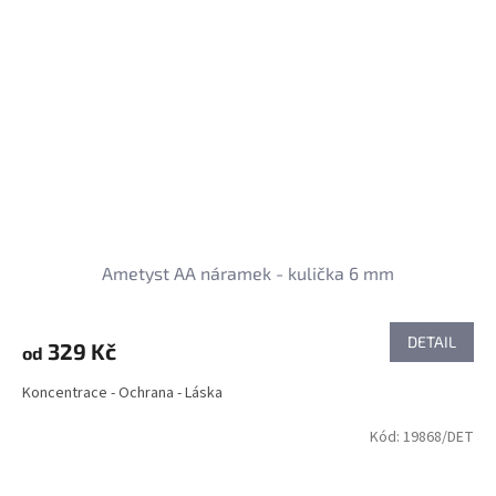
Ametyst AA náramek - kulička 6 mm
DETAIL
329 Kč
od
Koncentrace - Ochrana - Láska
Kód:
19868/DET