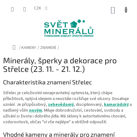
Přejít
na
CZK
NÁKUP
obsah
KOŠÍK
Domů
/
KAMENY
/
ZNAMENÍ
/
Minerály, šperky a dekorace pro
Střelce (23. 11. - 21. 12.)
Charakteristika znamení Střelec
Střelec je celoživotní nenapravitelný optimista, který chápe
příležitosti, oplývá idejemi a neustále rozšiřuje své obzory. Dosahuje
uznání. Je přizpůsobivý,
sebevědomý
, disciplinovaný,
kamarádský
a
nadšený vším
novým
. Miluje dobrodružství, cestování, svobodu a
užívání si života i dobrého jídla. Má sklony k autoritativnímu chování,
vzdorovitosti, občas "ví vše nejlépe" a obtížně odpouští.
Vhodné kameny a minerály pro znamení