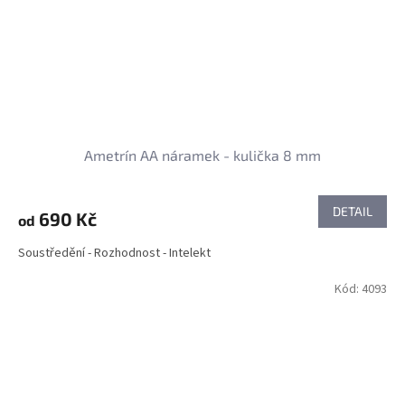
Ametrín AA náramek - kulička 8 mm
DETAIL
690 Kč
od
Soustředění - Rozhodnost - Intelekt
Kód:
4093