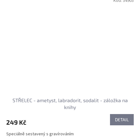
Kód:
34903
STŘELEC - ametyst, labradorit, sodalit - záložka na
knihy
DETAIL
249 Kč
Speciálně sestavený s gravírováním