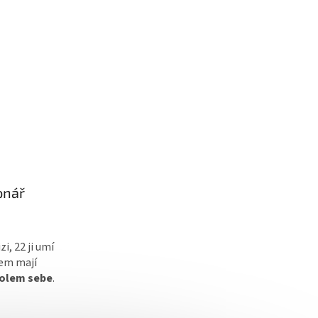
ionář
zi, 22 ji umí
lem mají
kolem sebe
.