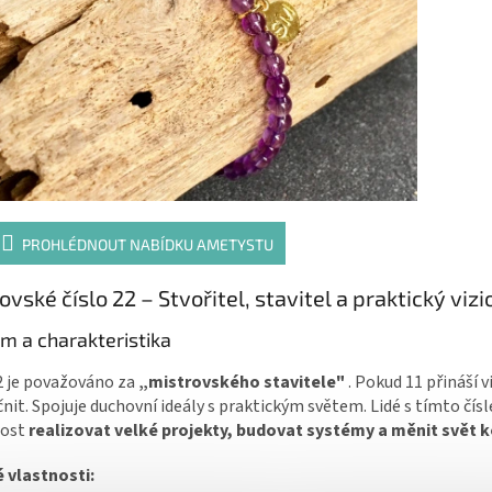
PROHLÉDNOUT NABÍDKU AMETYSTU
ovské číslo 22 – Stvořitel, stavitel a praktický viz
m a charakteristika
2 je považováno za
„mistrovského stavitele"
. Pokud 11 přináší vi
nit. Spojuje duchovní ideály s praktickým světem. Lidé s tímto čís
ost
realizovat velké projekty, budovat systémy a měnit svět 
é vlastnosti: