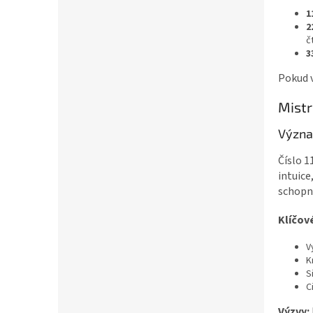
1
2
č
3
Pokud v
Mistr
Význa
Číslo 1
intuice
schopno
Klíčov
V
K
S
C
Výzvy: