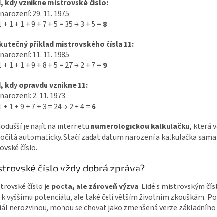
d, kdy vznikne mistrovské číslo:
arození: 29. 11. 1975
1 + 1 + 1 + 9 + 7 + 5 = 35 → 3 + 5 =
8
skutečný příklad mistrovského čísla 11:
arození: 11. 11. 1985
1 + 1 + 1 + 9 + 8 + 5 = 27 → 2 + 7 =
9
d, kdy opravdu vznikne 11:
arození: 2. 11. 1973
1 + 1 + 9 + 7 + 3 = 24 → 2 + 4 =
6
odušší je najít na internetu
numerologickou kalkulačku
, která 
počítá automaticky. Stačí zadat datum narození a kalkulačka sama
ovské číslo.
strovské číslo vždy dobrá zpráva?
trovské číslo je
pocta, ale zároveň výzva
. Lidé s mistrovským čí
 k vyššímu potenciálu, ale také čelí větším životním zkouškám. Po
ál nerozvinou, mohou se chovat jako zmenšená verze základního č