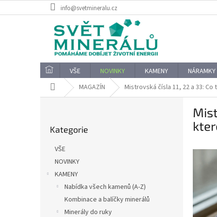
Přejít
info@svetmineralu.cz
na
obsah
VŠE
NOVINKY
KAMENY
NÁRAMKY
Domů
MAGAZÍN
Mistrovská čísla 11, 22 a 33: Co t
P
Mist
o
Přeskočit
s
kter
Kategorie
kategorie
t
r
VŠE
a
NOVINKY
n
KAMENY
n
í
Nabídka všech kamenů (A-Z)
p
Kombinace a balíčky minerálů
a
Minerály do ruky