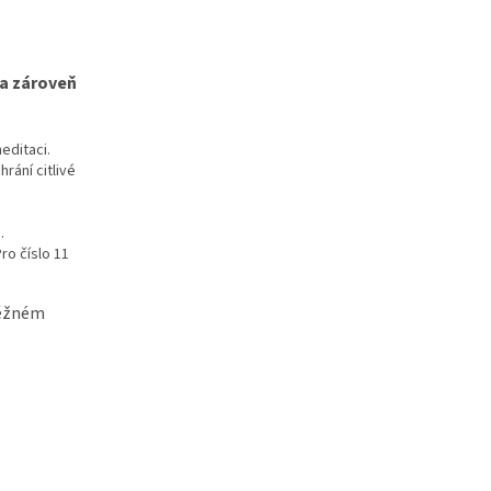
 a zároveň
meditaci.
rání citlivé
.
ro číslo 11
běžném