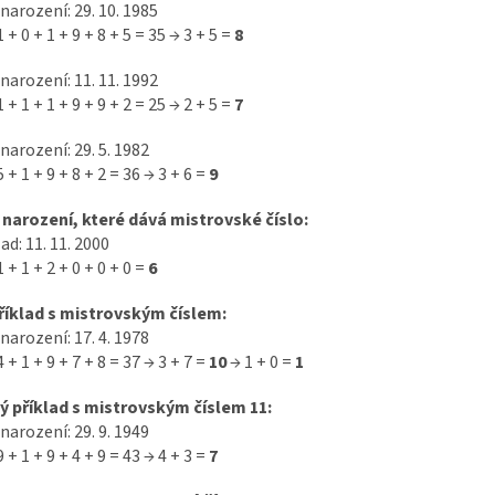
arození: 29. 10. 1985
1 + 0 + 1 + 9 + 8 + 5 = 35 → 3 + 5 =
8
arození: 11. 11. 1992
1 + 1 + 1 + 9 + 9 + 2 = 25 → 2 + 5 =
7
arození: 29. 5. 1982
5 + 1 + 9 + 8 + 2 = 36 → 3 + 6 =
9
narození, které dává mistrovské číslo:
ad: 11. 11. 2000
1 + 1 + 2 + 0 + 0 + 0 =
6
příklad s mistrovským číslem:
arození: 17. 4. 1978
4 + 1 + 9 + 7 + 8 = 37 → 3 + 7 =
10
→ 1 + 0 =
1
ý příklad s mistrovským číslem 11:
arození: 29. 9. 1949
9 + 1 + 9 + 4 + 9 = 43 → 4 + 3 =
7