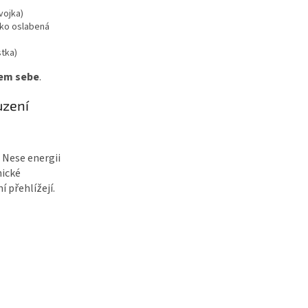
vojka)
ako oslabená
tka)
lem sebe
.
uzení
. Nese energii
hické
í přehlížejí.