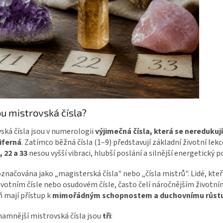
ou mistrovská čísla?
ská čísla jsou v numerologii
výjimečná čísla, která se neredukují
iferná
. Zatímco běžná čísla (1–9) představují základní životní lek
, 22 a 33
nesou vyšší vibraci, hlubší poslání a silnější energetický p
označována jako „magisterská čísla" nebo „čísla mistrů". Lidé, kteří
votním čísle nebo osudovém čísle, často čelí náročnějším životní
 mají přístup k
mimořádným schopnostem a duchovnímu růst
amnější mistrovská čísla jsou
tři
: