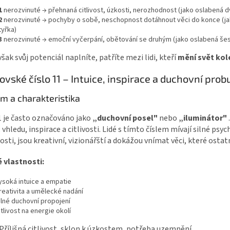
1
nerozvinuté → přehnaná citlivost, úzkosti, nerozhodnost (jako oslabená d
2
nerozvinuté → pochyby o sobě, neschopnost dotáhnout věci do konce (j
tyřka)
3
nerozvinuté → emoční vyčerpání, obětování se druhým (jako oslabená šes
šak svůj potenciál naplníte, patříte mezi lidi, kteří
mění svět ko
ovské číslo 11 – Intuice, inspirace a duchovní prob
m a charakteristika
1 je často označováno jako
„duchovní posel"
nebo
„iluminátor"
, vhledu, inspirace a citlivosti. Lidé s tímto číslem mívají silné psyc
sti, jsou kreativní, vizionářští a dokážou vnímat věci, které ostatn
é vlastnosti:
ysoká intuice a empatie
reativita a umělecké nadání
ilné duchovní propojení
itlivost na energie okolí
Přílišná citlivost, sklon k úzkostem, potřeba uzemnění.