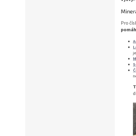
Minerá
Pro čís
pomáha
A
L
j
M
S
Č
n
T
d