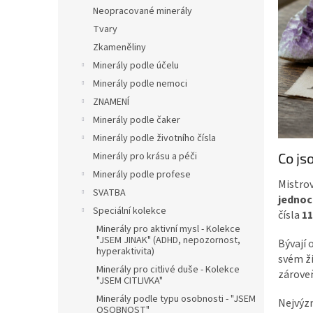
n
Neopracované minerály
e
Tvary
l
Zkameněliny
Minerály podle účelu
Minerály podle nemoci
ZNAMENÍ
Minerály podle čaker
Minerály podle životního čísla
Co js
Minerály pro krásu a péči
Minerály podle profese
Mistrov
SVATBA
jednoc
Speciální kolekce
čísla
11
Minerály pro aktivní mysl - Kolekce
"JSEM JINAK" (ADHD, nepozornost,
Bývají 
hyperaktivita)
svém ži
Minerály pro citlivé duše - Kolekce
zároveň
"JSEM CITLIVKA"
Minerály podle typu osobnosti - "JSEM
Nejvýzn
OSOBNOST"