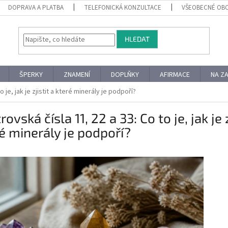
DOPRAVA A PLATBA
TELEFONICKÁ KONZULTACE
VŠEOBECNÉ OB
HLEDAT
ŠPERKY
ZNAMENÍ
DOPLŇKY
AFIRMACE
NA Z
o je, jak je zjistit a které minerály je podpoří?
rovská čísla 11, 22 a 33: Co to je, jak je z
é minerály je podpoří?