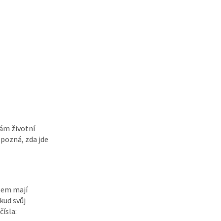
vám životní
 pozná, zda jde
slem mají
kud svůj
ísla: