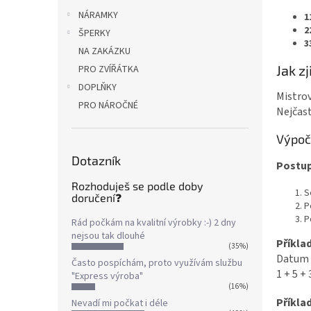
NÁRAMKY
1
2
ŠPERKY
3
NA ZAKÁZKU
Jak z
PRO ZVÍŘÁTKA
DOPLŇKY
Mistrov
PRO NÁROČNÉ
Nejčast
Výpoče
Dotazník
Postup
Rozhoduješ se podle doby
S
doručení❓
P
P
Rád počkám na kvalitní výrobky :-) 2 dny
nejsou tak dlouhé
Příklad
(35%)
Datum n
Často pospíchám, proto využívám službu
1 + 5 + 
"Express výroba"
(16%)
Příklad
Nevadí mi počkat i déle