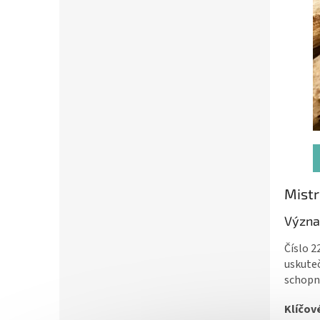
Mistr
Význa
Číslo 2
uskuteč
schopn
Klíčov