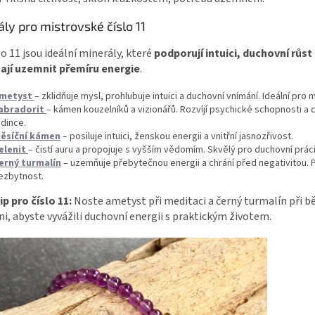
ly pro mistrovské číslo 11
lo 11 jsou ideální minerály, které
podporují intuici, duchovní růst
jí uzemnit přemíru energie
.
metyst
– zklidňuje mysl, prohlubuje intuici a duchovní vnímání. Ideální pro 
abradorit
– kámen kouzelníků a vizionářů. Rozvíjí psychické schopnosti a ch
edince.
ěsíční kámen
– posiluje intuici, ženskou energii a vnitřní jasnozřivost.
elenit
– čistí auru a propojuje s vyšším vědomím. Skvělý pro duchovní práci
erný turmalín
– uzemňuje přebytečnou energii a chrání před negativitou. P
ezbytnost.
ip pro číslo 11:
Noste ametyst při meditaci a černý turmalín při 
ni, abyste vyvážili duchovní energii s praktickým životem.