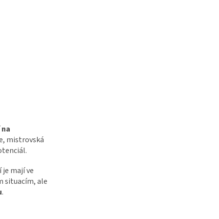
 na
ce, mistrovská
otenciál.
 je mají ve
m situacím, ale
u
.