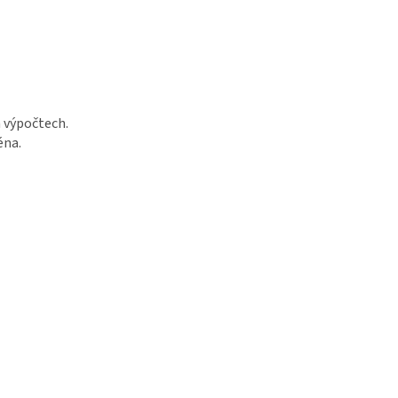
 výpočtech.
éna.