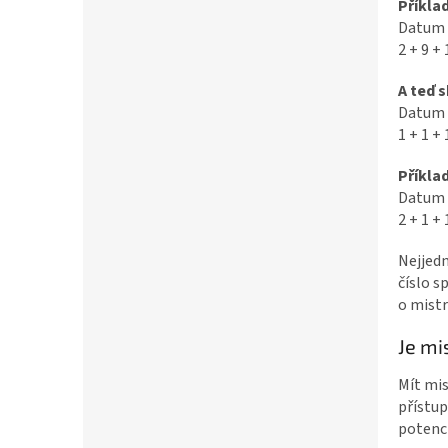
Příkla
Datum n
2 + 9 + 
A teď 
Datum n
1 + 1 + 
Příkla
Datum n
2 + 1 + 
Nejjedn
číslo s
o mistr
Je mi
Mít mis
přístup
potenci