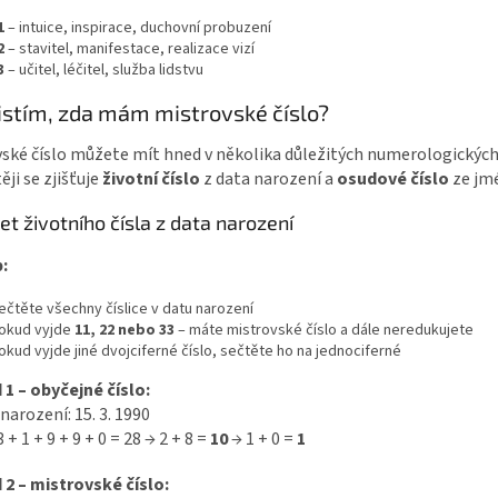
1
– intuice, inspirace, duchovní probuzení
2
– stavitel, manifestace, realizace vizí
3
– učitel, léčitel, služba lidstvu
jistím, zda mám mistrovské číslo?
ské číslo můžete mít hned v několika důležitých numerologických
ěji se zjišťuje
životní číslo
z data narození a
osudové číslo
ze jm
t životního čísla z data narození
:
ečtěte všechny číslice v datu narození
okud vyjde
11, 22 nebo 33
– máte mistrovské číslo a dále neredukujete
okud vyjde jiné dvojciferné číslo, sečtěte ho na jednociferné
 1 – obyčejné číslo:
arození: 15. 3. 1990
3 + 1 + 9 + 9 + 0 = 28 → 2 + 8 =
10
→ 1 + 0 =
1
 2 – mistrovské číslo: