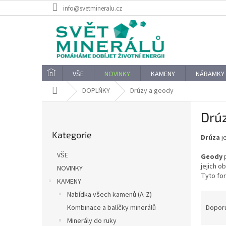
Přejít
info@svetmineralu.cz
na
obsah
VŠE
NOVINKY
KAMENY
NÁRAMKY
Domů
DOPLŇKY
Drúzy a geody
P
Drú
o
Přeskočit
s
Kategorie
kategorie
Drúza
j
t
r
VŠE
Geody
p
a
jejich o
NOVINKY
n
Tyto fo
KAMENY
n
í
Ř
Nabídka všech kamenů (A-Z)
p
a
Dopor
Kombinace a balíčky minerálů
a
z
Minerály do ruky