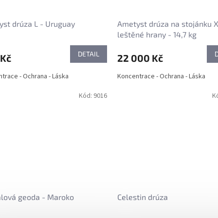
st drúza L - Uruguay
Ametyst drúza na stojánku 
leštěné hrany - 14,7 kg
DETAIL
 Kč
22 000 Kč
trace - Ochrana - Láska
Koncentrace - Ochrana - Láska
Kód:
9016
K
álová geoda - Maroko
Celestin drúza