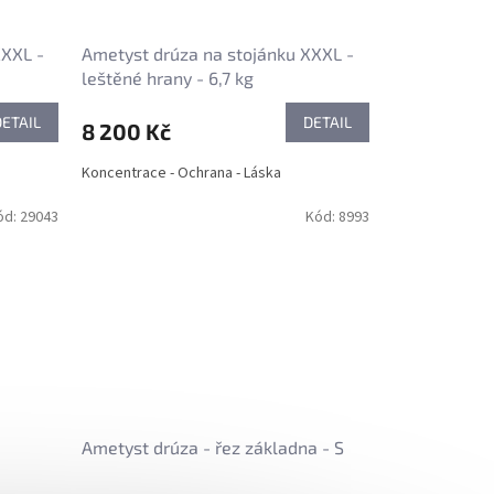
XXXL -
Ametyst drúza na stojánku XXXL -
leštěné hrany - 6,7 kg
DETAIL
DETAIL
8 200 Kč
Koncentrace - Ochrana - Láska
ód:
29043
Kód:
8993
Ametyst drúza - řez základna - S