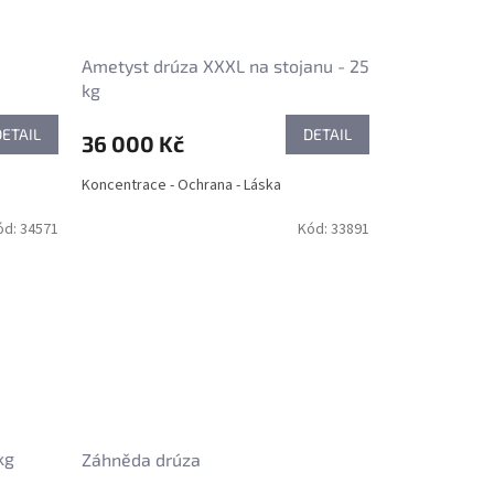
Ametyst drúza XXXL na stojanu - 25
kg
DETAIL
DETAIL
36 000 Kč
Koncentrace - Ochrana - Láska
ód:
34571
Kód:
33891
kg
Záhněda drúza