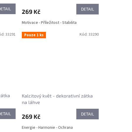
DETAIL
DETAIL
269 Kč
Motivace - Příležitost - Stabilita
ód:
33291
Kód:
33290
Pouze 1 ks
zátka
Kalcitový květ - dekorativní zátka
na láhve
DETAIL
DETAIL
269 Kč
Energie - Harmonie - Ochrana