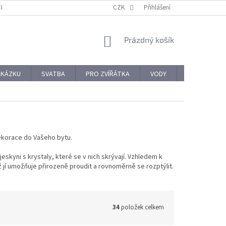
CHODNÍ PODMÍNKY
REKLAMACE A VRÁCENÍ ZBOŽÍ
CZK
Přihlášení
OCHRANA OSOBNÍ
NÁKUPNÍ
Prázdný košík
KOŠÍK
AKÁZKU
SVATBA
PRO ZVÍŘÁTKA
VODY
PRO NÁROČ
dekorace do Vašeho bytu.
skyni s krystaly, které se v nich skrývají. Vzhledem k
ž jí umožňuje přirozeně proudit a rovnoměrně se rozptýlit.
34
položek celkem