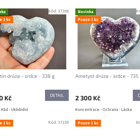
Kód:
37266
K
nka
Novinka
e 1 ks
Pouze 1 ks
tin drúza - srdce - 338 g
Ametyst drúza - srdce - 735
DETAIL
0 Kč
2 300 Kč
 Klid - Uklidnění
Koncentrace - Ochrana - Láska
Kód:
37236
K
e 1 ks
Pouze 1 ks