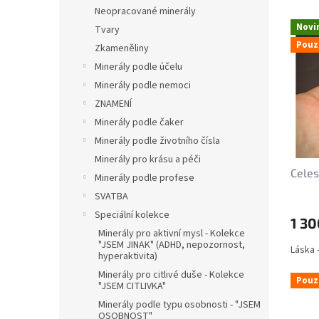
n
e
Neopracované minerály
V
e
n
Novi
Tvary
ý
l
í
Pouz
Zkameněliny
p
p
i
r
Minerály podle účelu
s
o
Minerály podle nemoci
p
d
ZNAMENÍ
r
u
Minerály podle čaker
o
k
Minerály podle životního čísla
d
t
u
ů
Minerály pro krásu a péči
Celes
k
Minerály podle profese
t
SVATBA
ů
Speciální kolekce
1 30
Minerály pro aktivní mysl - Kolekce
"JSEM JINAK" (ADHD, nepozornost,
Láska -
hyperaktivita)
Minerály pro citlivé duše - Kolekce
Pouz
"JSEM CITLIVKA"
Minerály podle typu osobnosti - "JSEM
OSOBNOST"