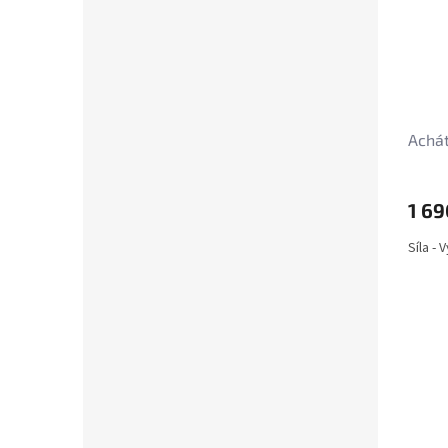
Achát
1 69
Síla -