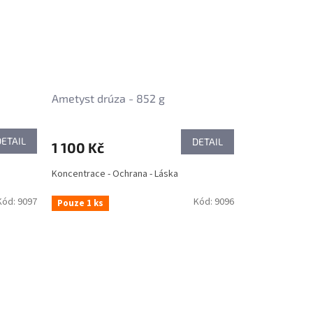
Ametyst drúza - 852 g
DETAIL
DETAIL
1 100 Kč
Koncentrace - Ochrana - Láska
Kód:
9097
Kód:
9096
Pouze 1 ks