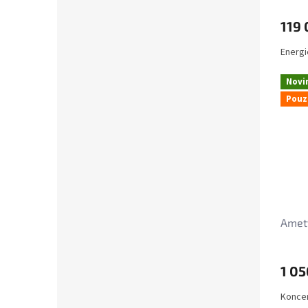
119 
Energi
Novi
Pouz
Amety
1 05
Koncen