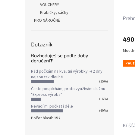
VOUCHERY
Krabičky, sáčky
Prehn
PRO NÁROČNÉ
490
Dotazník
Moudro
Rozhoduješ se podle doby
doručení❓
Pouz
Rád počkám na kvalitní výrobky :-) 2 dny
nejsou tak dlouhé
(35%)
Často pospíchám, proto využívám službu
"Express výroba"
(16%)
Nevadí mi počkat i déle
(49%)
Počet hlasů:
152
Křišť