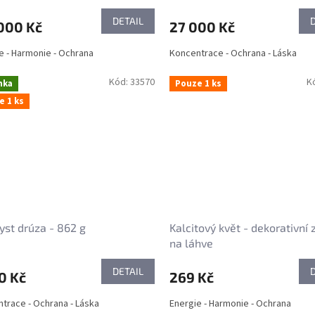
DETAIL
000 Kč
27 000 Kč
e - Harmonie - Ochrana
Koncentrace - Ochrana - Láska
Kód:
33570
K
nka
Pouze 1 ks
e 1 ks
st drúza - 862 g
Kalcitový květ - dekorativní 
na láhve
DETAIL
0 Kč
269 Kč
trace - Ochrana - Láska
Energie - Harmonie - Ochrana