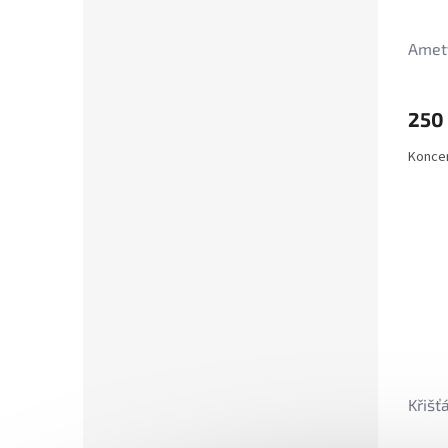
Amety
250
Koncen
Křišť