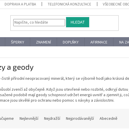
DOPRAVA A PLATBA
TELEFONICKÁ KONZULTACE
VŠEOBECNÉ OB
HLEDAT
ŠPERKY
ZNAMENÍ
DOPLŇKY
AFIRMACE
NA Z
zy a geody
e čistě přírodní neopracovaný minerál, který se výborně hodí jako krásná 
ůsobí zvenčí až obyčejně. Když jsou otevřené nebo rozbité, odkryjí dutou je
bsažené podobě mají geody schopnost udržet energii uvnitř a zjemnit ji, co
rmace jsou skvělé pro ochranu nebo pomoc s návyky a závislostmi.
učujeme
Nejlevnější
Nejdražší
Nejprodávanější
Abecedně