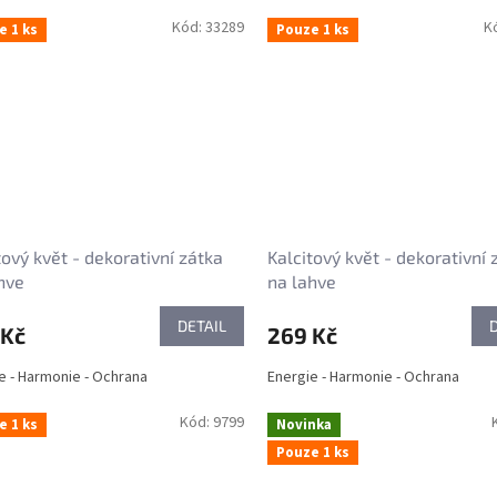
Kód:
33289
K
e 1 ks
Pouze 1 ks
tový květ - dekorativní zátka
Kalcitový květ - dekorativní 
hve
na lahve
DETAIL
 Kč
269 Kč
e - Harmonie - Ochrana
Energie - Harmonie - Ochrana
Kód:
9799
e 1 ks
Novinka
Pouze 1 ks