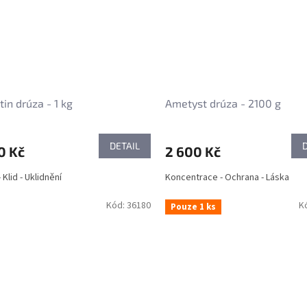
tin drúza - 1 kg
Ametyst drúza - 2100 g
DETAIL
0 Kč
2 600 Kč
 Klid - Uklidnění
Koncentrace - Ochrana - Láska
Kód:
36180
K
Pouze 1 ks