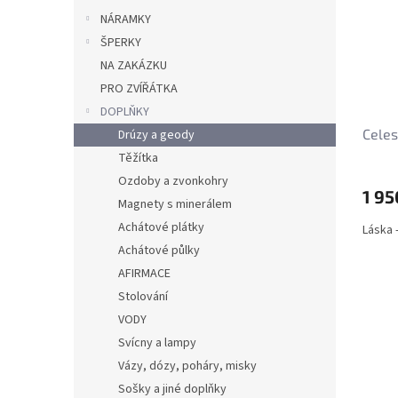
NÁRAMKY
ŠPERKY
NA ZAKÁZKU
PRO ZVÍŘÁTKA
DOPLŇKY
Celes
Drúzy a geody
Těžítka
Ozdoby a zvonkohry
1 95
Magnety s minerálem
Achátové plátky
Láska -
Achátové půlky
AFIRMACE
Stolování
VODY
Svícny a lampy
Vázy, dózy, poháry, misky
Sošky a jiné doplňky