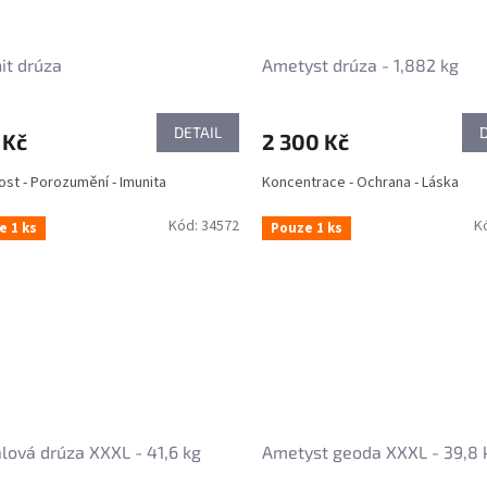
it drúza
Ametyst drúza - 1,882 kg
DETAIL
 Kč
2 300 Kč
st - Porozumění - Imunita
Koncentrace - Ochrana - Láska
Kód:
34572
K
e 1 ks
Pouze 1 ks
álová drúza XXXL - 41,6 kg
Ametyst geoda XXXL - 39,8 