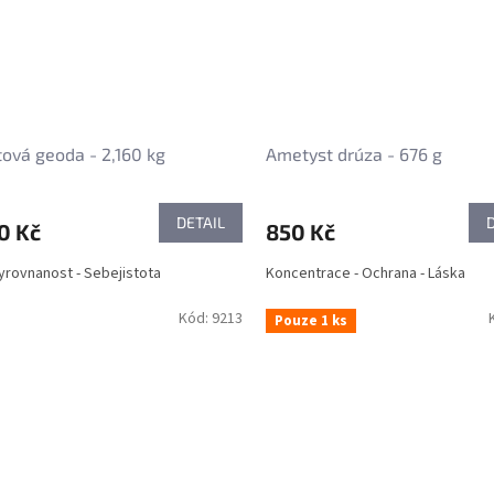
ová geoda - 2,160 kg
Ametyst drúza - 676 g
DETAIL
0 Kč
850 Kč
 Vyrovnanost - Sebejistota
Koncentrace - Ochrana - Láska
Kód:
9213
Pouze 1 ks