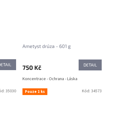
Ametyst drúza - 601 g
DETAIL
DETAIL
750 Kč
Koncentrace - Ochrana - Láska
ód:
35030
Kód:
34573
Pouze 1 ks