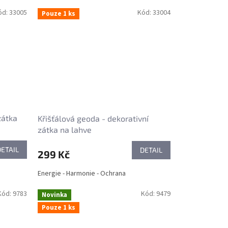
ód:
33005
Kód:
33004
Pouze 1 ks
zátka
Křišťálová geoda - dekorativní
zátka na lahve
DETAIL
DETAIL
299 Kč
Energie - Harmonie - Ochrana
Kód:
9783
Kód:
9479
Novinka
Pouze 1 ks