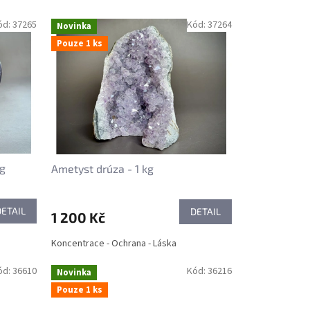
ód:
37265
Kód:
37264
Novinka
Pouze 1 ks
 g
Ametyst drúza - 1 kg
DETAIL
DETAIL
1 200 Kč
Koncentrace - Ochrana - Láska
ód:
36610
Kód:
36216
Novinka
Pouze 1 ks