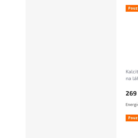
Pouz
Kalci
na lá
269
Energi
Pouz