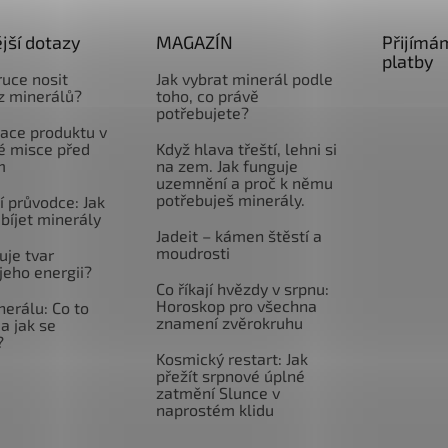
jší dotazy
MAGAZÍN
Přijímá
platby
ruce nosit
Jak vybrat minerál podle
z minerálů?
toho, co právě
potřebujete?
ace produktu v
é misce před
Když hlava třeští, lehni si
m
na zem. Jak funguje
uzemnění a proč k němu
potřebuješ minerály.
 průvodce: Jak
abíjet minerály
Jadeit – kámen štěstí a
moudrosti
uje tvar
jeho energii?
Co říkají hvězdy v srpnu:
Horoskop pro všechna
nerálu: Co to
znamení zvěrokruhu
a jak se
?
Kosmický restart: Jak
přežít srpnové úplné
zatmění Slunce v
naprostém klidu