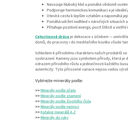
Navozuje hluboký klid a pomáhá vědomě uvolnit n
Podporuje harmonickou komunikaci a je ideální
Otevírá cestu k lepším vztahům a napomáhá jej
Pomáhá udržet nadhled v náročných situacích a ř
Přitahuje pozitivní energii, pocit štěstí a vnitřní
Celestinová drúza
je dekorace s účinkem — umístěte j
domů, do pracovny i do meditačního koutku všude tam
Vzhledem k přírodnímu charakteru našich produktů se z
vyobrazení. Kameny jsou symbolem přírody, která je
odrazem přírodního růstu a jedinečnosti každého kusu
autenticity. Tyto přirozené variace nejsou vadou výro
Vybírejte minerály podle:
>>
Minerály podle účelu
>>
Minerály podle znamení
>>
Minerály podle životního čísla
>>
Minerály podle nemoci
>>
Katalog minerálů A-Z
>>
Minerály do ruky