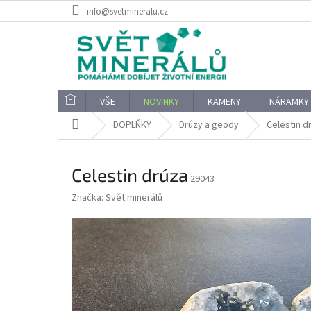
Přejít
info@svetmineralu.cz
na
obsah
VŠE
NOVINKY
KAMENY
NÁRAMKY
Domů
DOPLŇKY
Drúzy a geody
Celestin d
Celestin drúza
29043
Značka:
Svět minerálů