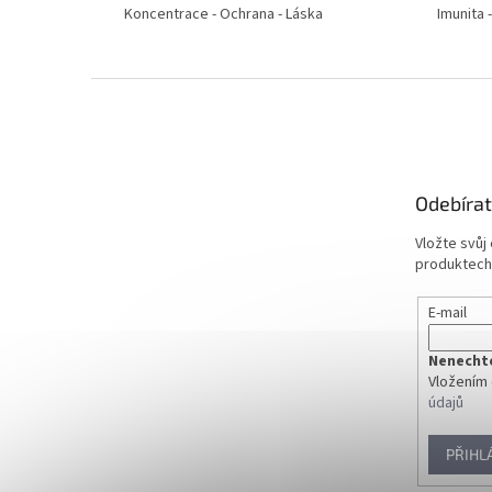
Koncentrace - Ochrana - Láska
Imunita 
Z
á
p
a
t
Odebírat
í
Vložte svůj
produktech
E-mail
Nenechte 
Vložením 
údajů
PŘIHL