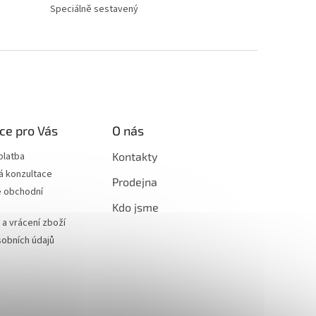
Speciálně sestavený
ce pro Vás
O nás
platba
Kontakty
á konzultace
Prodejna
 obchodní
Kdo jsme
a vrácení zboží
obních údajů