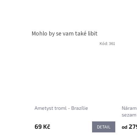
Kód:
361
Ametyst troml - Brazílie
Nárame
sezam 
8 mm
69 Kč
27
od
DETAIL