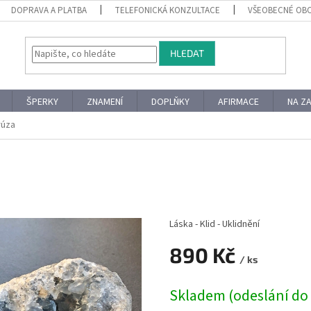
DOPRAVA A PLATBA
TELEFONICKÁ KONZULTACE
VŠEOBECNÉ OB
HLEDAT
ŠPERKY
ZNAMENÍ
DOPLŇKY
AFIRMACE
NA Z
rúza
Láska - Klid - Uklidnění
890 Kč
/ ks
Měrná
Skladem (odeslání do 
cena: