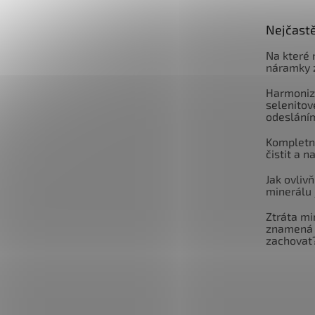
Nejčastě
Na které 
náramky 
Harmoniz
selenitov
odeslání
Kompletní
čistit a n
Jak ovlivň
minerálu 
Ztráta mi
znamená 
zachovat