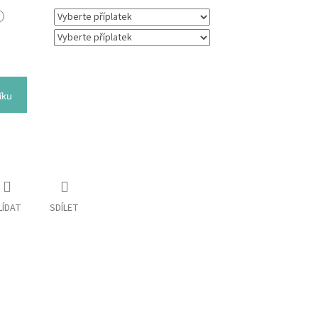
íku
LÍDAT
SDÍLET