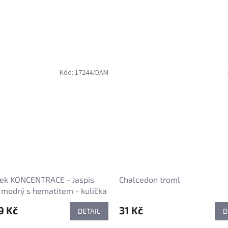
Kód:
17244/DAM
k KONCENTRACE - Jaspis
Chalcedon troml
modrý s hematitem - kulička
9 Kč
31 Kč
DETAIL
D