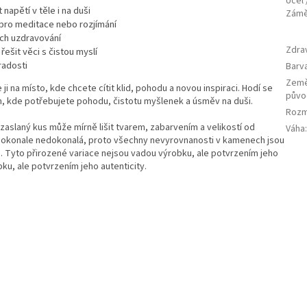
Účel 
apětí v těle i na duši
Zám
 pro meditace nebo rozjímání
ich uzdravování
Zdra
ešit věci s čistou myslí
 radosti
Barv
Zem
i na místo, kde chcete cítit klid, pohodu a novou inspiraci. Hodí se
půvo
, kde potřebujete pohodu, čistotu myšlenek a úsměv na duši.
Rozm
aslaný kus může mírně lišit tvarem, zabarvením a velikostí od
Váha
 dokonale nedokonalá, proto všechny nevyrovnanosti v kamenech jsou
. Tyto přirozené variace nejsou vadou výrobku, ale potvrzením jeho
bku, ale potvrzením jeho autenticity.