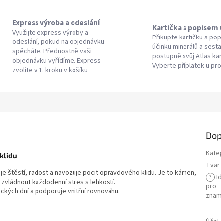
Express výroba a odeslání
Kartička s popisem
Využijte express výroby a
Přikupte kartičku s po
odeslání, pokud na objednávku
účinku minerálů a sesta
spěcháte. Přednostně vaši
postupně svůj Atlas k
objednávku vyřídíme. Express
Vyberte příplatek u pr
zvolíte v 1. kroku v košíku
Dop
Kate
klidu
Tvar 
uje štěstí, radost a navozuje pocit opravdového klidu. Je to kámen,
?
Id
 zvládnout každodenní stres s lehkostí.
pro
ckých dní a podporuje vnitřní rovnováhu.
znam