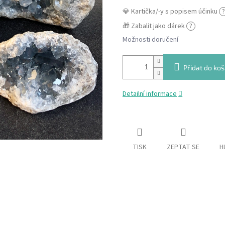
💎 Kartička/-y s popisem účinku
?
🎁 Zabalit jako dárek
?
Možnosti doručení
Přidat do koš
Detailní informace
TISK
ZEPTAT SE
H