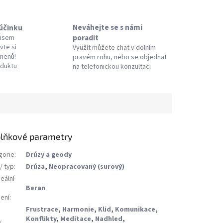
Neváhejte se s námi
 účinku
poradit
pisem
vte si
Využít můžete chat v dolním
amenů!
pravém rohu, nebo se objednat
oduktu
na telefonickou konzultaci
lňkové parametry
gorie
:
Drúzy a geody
/ typ
:
Drúza
,
Neopracovaný (surový)
eální
Beran
ení
:
Frustrace
,
Harmonie
,
Klid
,
Komunikace
,
Konflikty
,
Meditace
,
Nadhled
,