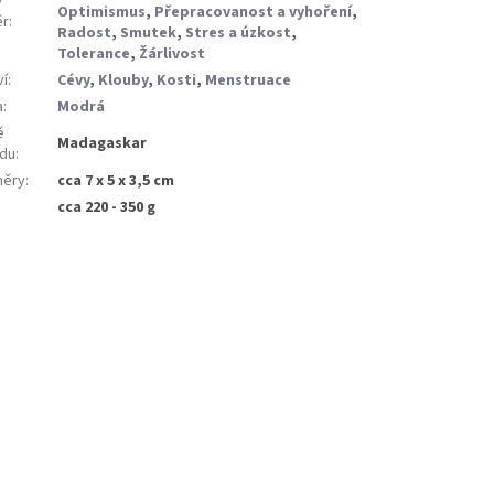
/
Optimismus
,
Přepracovanost a vyhoření
,
ěr
:
Radost
,
Smutek
,
Stres a úzkost
,
Tolerance
,
Žárlivost
ví
:
Cévy
,
Klouby
,
Kosti
,
Menstruace
a
:
Modrá
ě
Madagaskar
du
:
ěry
:
cca 7 x 5 x 3,5 cm
:
cca 220 - 350 g