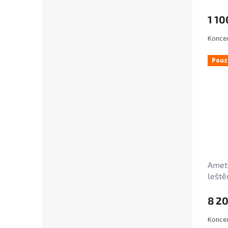
1 10
Koncen
Pouz
Amety
leště
8 2
Koncen