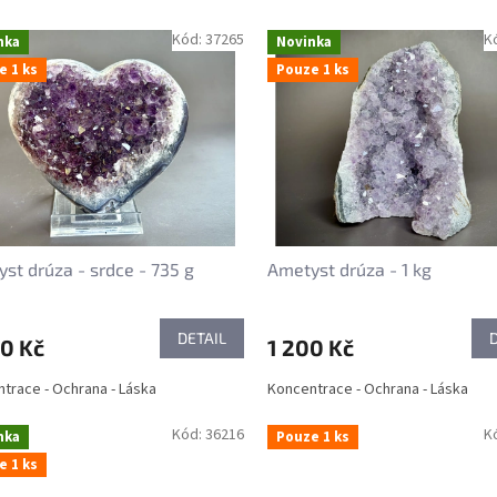
Kód:
37265
K
nka
Novinka
e 1 ks
Pouze 1 ks
st drúza - srdce - 735 g
Ametyst drúza - 1 kg
DETAIL
0 Kč
1 200 Kč
trace - Ochrana - Láska
Koncentrace - Ochrana - Láska
Kód:
36216
K
nka
Pouze 1 ks
e 1 ks