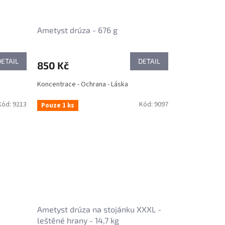
Ametyst drúza - 676 g
DETAIL
DETAIL
850 Kč
Koncentrace - Ochrana - Láska
Kód:
9213
Kód:
9097
Pouze 1 ks
Ametyst drúza na stojánku XXXL -
leštěné hrany - 14,7 kg