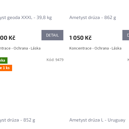
st geoda XXXL - 39,8 kg
Ametyst drúza - 862 g
DETAIL
000 Kč
1 050 Kč
trace - Ochrana - Láska
Koncentrace - Ochrana - Láska
Kód:
9479
nka
e 1 ks
st drúza - 852 g
Ametyst drúza L - Uruguay