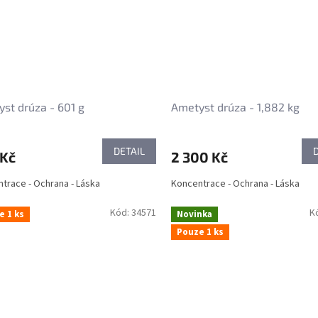
st drúza - 601 g
Ametyst drúza - 1,882 kg
DETAIL
 Kč
2 300 Kč
trace - Ochrana - Láska
Koncentrace - Ochrana - Láska
Kód:
34571
K
e 1 ks
Novinka
Pouze 1 ks