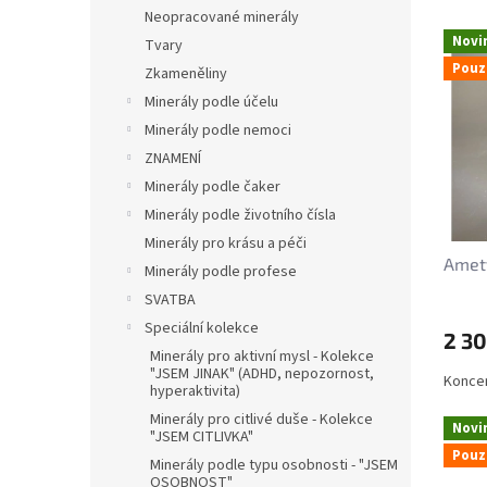
n
e
Neopracované minerály
V
e
n
Novi
Tvary
ý
l
í
Pouz
Zkameněliny
p
p
i
r
Minerály podle účelu
s
o
Minerály podle nemoci
p
d
ZNAMENÍ
r
u
Minerály podle čaker
o
k
Minerály podle životního čísla
d
t
u
ů
Minerály pro krásu a péči
Amety
k
Minerály podle profese
t
SVATBA
ů
Speciální kolekce
2 30
Minerály pro aktivní mysl - Kolekce
"JSEM JINAK" (ADHD, nepozornost,
Koncen
hyperaktivita)
Minerály pro citlivé duše - Kolekce
Novi
"JSEM CITLIVKA"
Pouz
Minerály podle typu osobnosti - "JSEM
OSOBNOST"