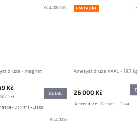
Kód:
28626/1
Pouze 1 ks
yst drúza - magnet
Ametyst drúza XXXL - 19,7 k
49 Kč
26 000 Kč
DETAIL
Kč / 1 ks
Koncentrace - Ochrana - Láska
trace - Ochrana - Láska
Kód:
2388