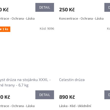
DETAIL
0 Kč
250 Kč
trace - Ochrana - Láska
Koncentrace - Ochrana - Láska
Kód:
9096
K
e 1 ks
st drúza na stojánku XXXL -
Celestin drúza
né hrany - 6,7 kg
DETAIL
00 Kč
890 Kč
trace - Ochrana - Láska
Láska - Klid - Uklidnění