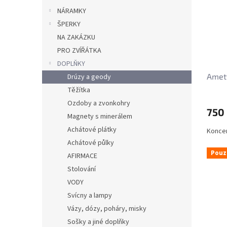
NÁRAMKY
ŠPERKY
NA ZAKÁZKU
PRO ZVÍŘÁTKA
DOPLŇKY
Amety
Drúzy a geody
Těžítka
Ozdoby a zvonkohry
750
Magnety s minerálem
Achátové plátky
Koncen
Achátové půlky
Pouz
AFIRMACE
Stolování
VODY
Svícny a lampy
Vázy, dózy, poháry, misky
Sošky a jiné doplňky