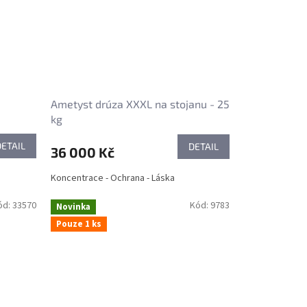
Ametyst drúza XXXL na stojanu - 25
kg
DETAIL
DETAIL
36 000 Kč
Koncentrace - Ochrana - Láska
ód:
33570
Kód:
9783
Novinka
Pouze 1 ks