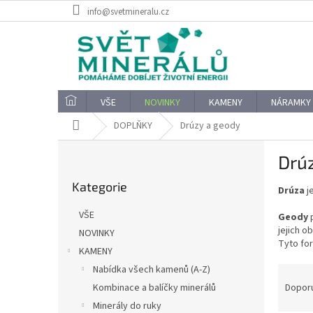
Přejít
info@svetmineralu.cz
na
obsah
VŠE
NOVINKY
KAMENY
NÁRAMKY
Domů
DOPLŇKY
Drúzy a geody
P
Drú
o
Přeskočit
s
Kategorie
kategorie
Drúza
j
t
r
VŠE
Geody
p
a
jejich o
NOVINKY
n
Tyto fo
KAMENY
n
í
Ř
Nabídka všech kamenů (A-Z)
p
a
Dopor
Kombinace a balíčky minerálů
a
z
Minerály do ruky