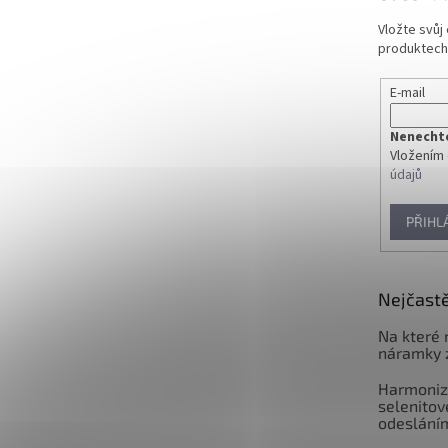
Vložte svůj
produktech
E-mail
Nenechte 
Vložením 
údajů
PŘIHL
Nejčastě
Na které 
náramky 
Harmoniz
selenitov
odeslání