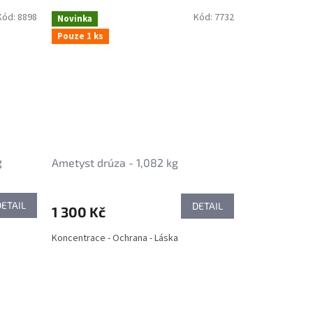
Kód:
8898
Kód:
7732
Novinka
Pouze 1 ks
g
Ametyst drúza - 1,082 kg
DETAIL
DETAIL
1 300 Kč
Koncentrace - Ochrana - Láska