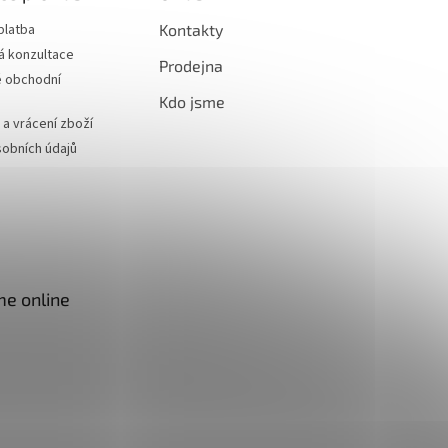
platba
Kontakty
á konzultace
Prodejna
 obchodní
Kdo jsme
a vrácení zboží
obních údajů
me online