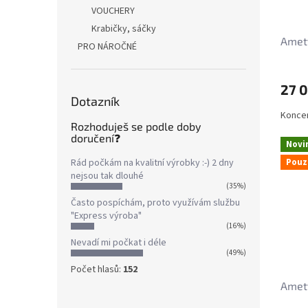
VOUCHERY
Krabičky, sáčky
Amety
PRO NÁROČNÉ
27 
Dotazník
Koncen
Rozhoduješ se podle doby
doručení❓
Novi
Pouz
Rád počkám na kvalitní výrobky :-) 2 dny
nejsou tak dlouhé
(35%)
Často pospíchám, proto využívám službu
"Express výroba"
(16%)
Nevadí mi počkat i déle
(49%)
Počet hlasů:
152
Amety