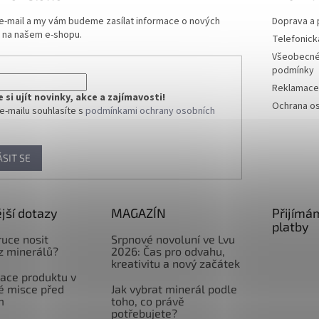
p
r
 e-mail a my vám budeme zasílat informace o nových
Doprava a 
v
 na našem e-shopu.
Telefonick
k
Všeobecné
y
podmínky
v
ý
Reklamace 
si ujít novinky, akce a zajímavosti!
p
Ochrana os
e-mailu souhlasíte s
podmínkami ochrany osobních
i
s
u
ÁSIT SE
jší dotazy
MAGAZÍN
Přijímá
platby
ruce nosit
Srpnové novoluní ve Lvu
z minerálů?
2026: Čas pro odvahu,
kreativitu a nový začátek
ace produktu v
é misce před
Jak vybrat minerál podle
m
toho, co právě
potřebujete?