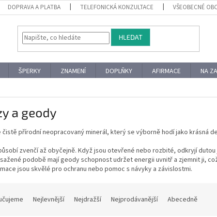
DOPRAVA A PLATBA
TELEFONICKÁ KONZULTACE
VŠEOBECNÉ OB
HLEDAT
ŠPERKY
ZNAMENÍ
DOPLŇKY
AFIRMACE
NA Z
zy a geody
e čistě přírodní neopracovaný minerál, který se výborně hodí jako krásná 
ůsobí zvenčí až obyčejně. Když jsou otevřené nebo rozbité, odkryjí dutou je
bsažené podobě mají geody schopnost udržet energii uvnitř a zjemnit ji, co
rmace jsou skvělé pro ochranu nebo pomoc s návyky a závislostmi.
učujeme
Nejlevnější
Nejdražší
Nejprodávanější
Abecedně