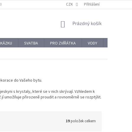
CHODNÍ PODMÍNKY
REKLAMACE A VRÁCENÍ ZBOŽÍ
CZK
Přihlášení
OCHRANA OSOBNÍ
NÁKUPNÍ
Prázdný košík
KOŠÍK
AKÁZKU
SVATBA
PRO ZVÍŘÁTKA
VODY
PRO NÁROČ
dekorace do Vašeho bytu.
skyni s krystaly, které se v nich skrývají. Vzhledem k
ž jí umožňuje přirozeně proudit a rovnoměrně se rozptýlit.
19
položek celkem