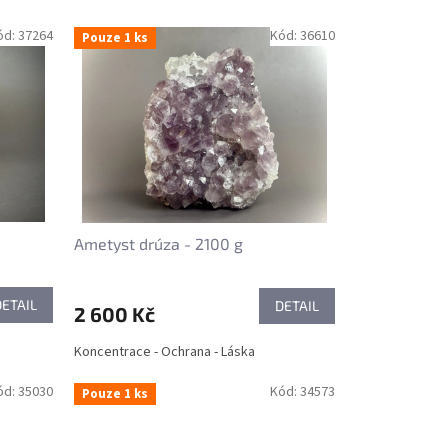
ód:
37264
Kód:
36610
Pouze 1 ks
Ametyst drúza - 2100 g
DETAIL
DETAIL
2 600 Kč
Koncentrace - Ochrana - Láska
ód:
35030
Kód:
34573
Pouze 1 ks