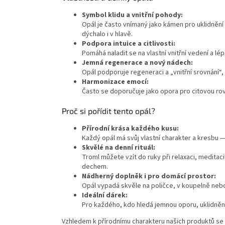
Symbol klidu a vnitřní pohody:
Opál je často vnímaný jako kámen pro uklidnění
dýchalo i v hlavě.
Podpora intuice a citlivosti:
Pomáhá naladit se na vlastní vnitřní vedení a lé
Jemná regenerace a nový nádech:
Opál podporuje regeneraci a „vnitřní srovnání“
Harmonizace emocí:
Často se doporučuje jako opora pro citovou rov
Proč si pořídit tento opál?
Přírodní krása každého kusu:
Každý opál má svůj vlastní charakter a kresbu — 
Skvělé na denní rituál:
Troml můžete vzít do ruky při relaxaci, meditaci
dechem.
Nádherný doplněk i pro domácí prostor:
Opál vypadá skvěle na poličce, v koupelně nebo
Ideální dárek:
Pro každého, kdo hledá jemnou oporu, uklidnění
Vzhledem k přírodnímu charakteru našich produktů se z