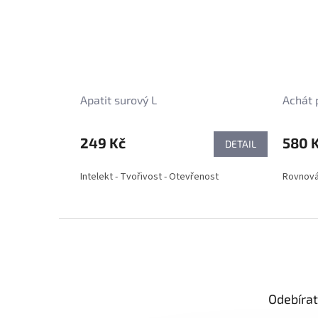
Apatit surový L
Achát 
249 Kč
580 
DETAIL
Intelekt - Tvořivost - Otevřenost
Rovnová
Z
á
p
a
t
Odebírat
í