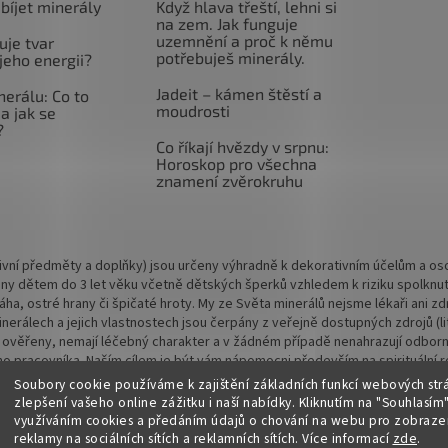
abíjet minerály
Když hlava třeští, lehni si
na zem. Jak funguje
uzemnění a proč k němu
uje tvar
potřebuješ minerály.
jeho energii?
Jadeit – kámen štěstí a
nerálu: Co to
moudrosti
a jak se
?
Co říkají hvězdy v srpnu:
Horoskop pro všechna
znamení zvěrokruhu
vní předměty a doplňky) jsou určeny výhradně k dekorativním účelům a osob
ny dětem do 3 let věku včetně dětských šperků vzhledem k riziku spolknu
 váha, ostré hrany či špičaté hroty. My ze Světa minerálů nejsme lékaři ani
rálech a jejich vlastnostech jsou čerpány z veřejně dostupných zdrojů (lite
 ověřeny, nemají léčebný charakter a v žádném případě nenahrazují odbornou
o pracovníka. Naším cílem je být vám nápomocni především na spirituální rov
Soubory cookie používáme k zajištění základních funkcí webových str
zlepšení vašeho online zážitku i naší nabídky.
Kliknutím na "Souhlasím"
využíváním cookies a předáním údajů o chování na webu pro zobrazen
reklamy na sociálních sítích a reklamních sítích. Více informací
zde
.