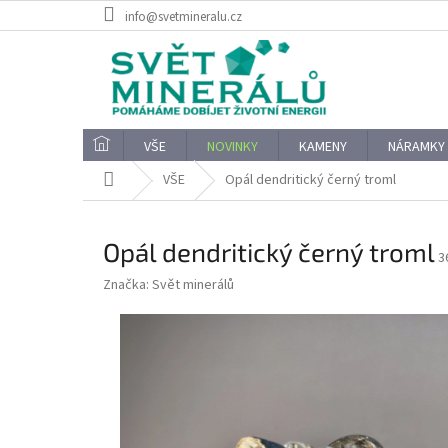
Přejít
info@svetmineralu.cz
na
obsah
VŠE
NOVINKY
KAMENY
NÁRAMKY
Domů
VŠE
Opál dendritický černý troml
Opál dendritický černý troml
3
Značka:
Svět minerálů