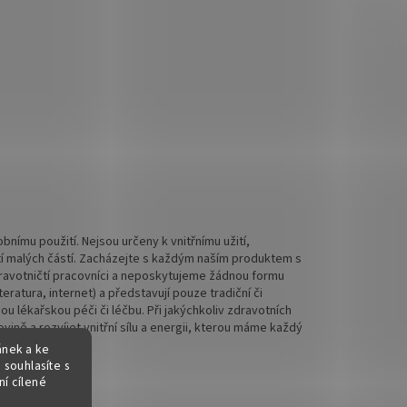
nímu použití. Nejsou určeny k vnitřnímu užití,
tí malých částí. Zacházejte s každým naším produktem s
 zdravotničtí pracovníci a neposkytujeme žádnou formu
ratura, internet) a představují pouze tradiční či
 lékařskou péči či léčbu. Při jakýchkoliv zdravotních
ině a rozvíjet vnitřní sílu a energii, kterou máme každý
ánek a ke
 souhlasíte s
í cílené