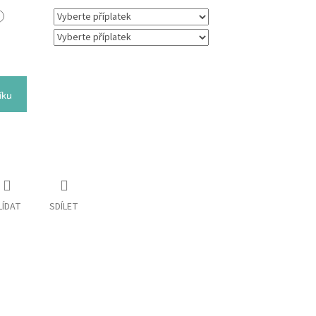
íku
LÍDAT
SDÍLET