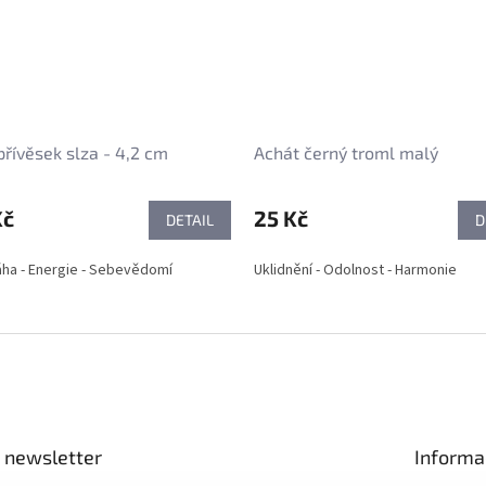
přívěsek slza - 4,2 cm
Achát černý troml malý
Kč
25 Kč
DETAIL
D
ha - Energie - Sebevědomí
Uklidnění - Odolnost - Harmonie
 newsletter
Informa