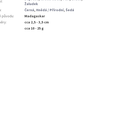
ví
:
Žaludek
a
:
Černá
,
Hnědá / Přírodní
,
Šedá
 původu
:
Madagaskar
ěry
:
cca 2,5 - 3,5 cm
:
cca 10 - 25 g