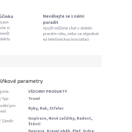
Neváhejte se s námi
 účinku
poradit
pisem
vte si
Využít můžete chat v dolním
amenů!
pravém rohu, nebo se objednat
oduktu
na telefonickou konzultaci
lňkové parametry
gorie
:
VŠECHNY PRODUKTY
/ typ
:
Troml
eální pro
Ryby
,
Rak
,
Střelec
ení
:
Inspirace
,
Nové začátky
,
Radost
,
 / Záměr
:
Štěstí
Deprese
,
Krevní oběh
,
Pleť
,
Srdce
,