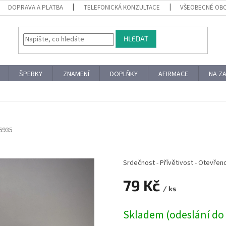
DOPRAVA A PLATBA
TELEFONICKÁ KONZULTACE
VŠEOBECNÉ OB
HLEDAT
ŠPERKY
ZNAMENÍ
DOPLŇKY
AFIRMACE
NA Z
6935
Srdečnost - Přívětivost - Otevřen
79 Kč
/ ks
Měrná
Skladem (odeslání do 
cena: