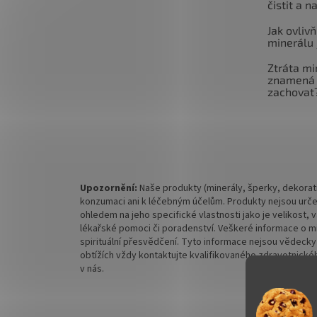
čistit a n
Jak ovlivň
minerálu 
Ztráta mi
znamená 
zachovat
Upozornění:
Naše produkty (minerály, šperky, dekorati
konzumaci ani k léčebným účelům. Produkty nejsou urče
ohledem na jeho specifické vlastnosti jako je velikost,
lékařské pomoci či poradenství. Veškeré informace o mine
spirituální přesvědčení. Tyto informace nejsou vědecky
obtížích vždy kontaktujte kvalifikovaného zdravotnickéh
v nás.