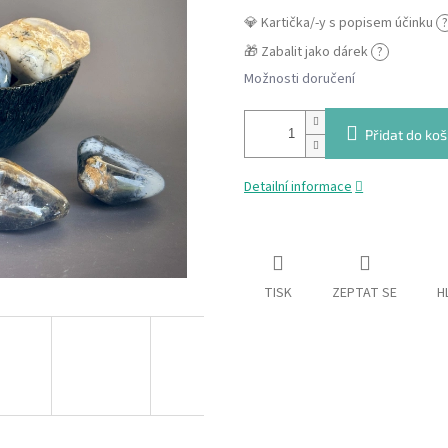
💎 Kartička/-y s popisem účinku
?
🎁 Zabalit jako dárek
?
Možnosti doručení
Přidat do koš
Detailní informace
TISK
ZEPTAT SE
H