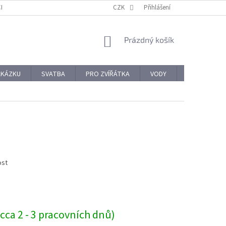
CHODNÍ PODMÍNKY
REKLAMACE A VRÁCENÍ ZBOŽÍ
CZK
Přihlášení
OCHRANA OSOBNÍ
NÁKUPNÍ
Prázdný košík
KOŠÍK
AKÁZKU
SVATBA
PRO ZVÍŘÁTKA
VODY
PRO NÁROČ
ost
cca 2 - 3 pracovních dnů)