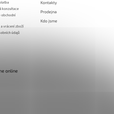
platba
Kontakty
á konzultace
Prodejna
 obchodní
Kdo jsme
a vrácení zboží
obních údajů
me online