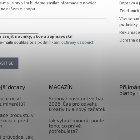
 e-mail a my vám budeme zasílat informace o nových
Doprava a 
 na našem e-shopu.
Telefonick
Všeobecné
podmínky
Reklamace 
si ujít novinky, akce a zajímavosti!
Ochrana os
e-mailu souhlasíte s
podmínkami ochrany osobních
ÁSIT SE
jší dotazy
MAGAZÍN
Přijímá
platby
ruce nosit
Srpnové novoluní ve Lvu
z minerálů?
2026: Čas pro odvahu,
kreativitu a nový začátek
ace produktu v
é misce před
Jak vybrat minerál podle
m
toho, co právě
potřebujete?
 průvodce: Jak