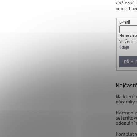
Vložte svůj
produktech
E-mail
Nenechte 
Vložením 
údajů
PŘIHL
Nejčastě
Na které 
náramky 
Harmoniz
selenitov
odeslání
Kompletní