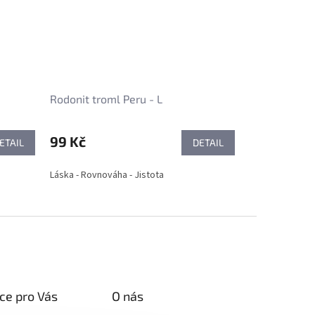
Rodonit troml Peru - L
99 Kč
ETAIL
DETAIL
Láska - Rovnováha - Jistota
ce pro Vás
O nás