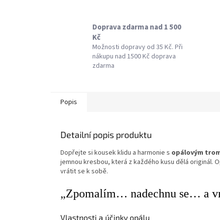
Doprava zdarma nad 1 500
Kč
Možnosti dopravy od 35 Kč. Při
nákupu nad 1500 Kč doprava
zdarma
Popis
Detailní popis produktu
Dopřejte si kousek klidu a harmonie s
opálovým tro
jemnou kresbou, která z každého kusu dělá originál. Op
vrátit se k sobě.
„Zpomalím… nadechnu se… a vrá
Vlastnosti a účinky opálu