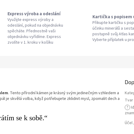
Express výroba a odeslání
Kartička s popisem
Využijte express výroby a
Přikupte kartičku s po
odeslání, pokud na objednávku
účinku minerálů a sesta
spěcháte. Přednostně vaši
postupně svůj Atlas k
objednávku vyřídíme. Express
Vyberte příplatek u pr
zvolíte v 1. kroku v košíku
Dop
mlem
. Tento přírodní kámen je krásný svým jedinečným vzhledem a
Kate
ál je skvělá volba, když potřebujete zklidnit mysl, zpomalit dech a
Tvar 
?
Id
znam
tím se k sobě.“
Účel