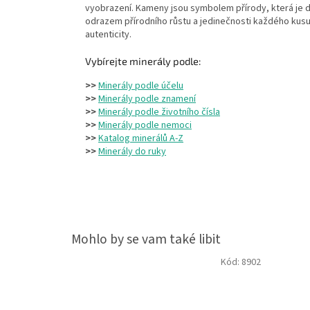
vyobrazení. Kameny jsou symbolem přírody, která je
odrazem přírodního růstu a jedinečnosti každého kusu
autenticity.
Vybírejte minerály podle:
>>
Minerály podle účelu
>>
Minerály podle znamení
>>
Minerály podle životního čísla
>>
Minerály podle nemoci
>>
Katalog minerálů A-Z
>>
Minerály do ruky
Kód:
8902