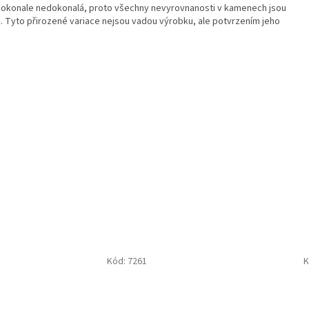
 dokonale nedokonalá, proto všechny nevyrovnanosti v kamenech jsou
. Tyto přirozené variace nejsou vadou výrobku, ale potvrzením jeho
Kód:
7261
K