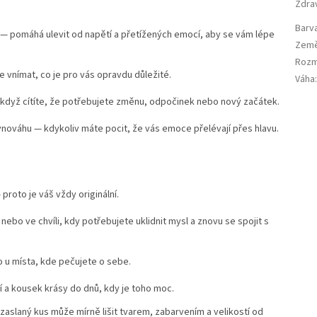
Zdra
Barv
 — pomáhá ulevit od napětí a přetížených emocí, aby se vám lépe
Země
Rozm
pe vnímat, co je pro vás opravdu důležité.
Váha
, když cítíte, že potřebujete změnu, odpočinek nebo nový začátek.
nováhu — kdykoliv máte pocit, že vás emoce přelévají přes hlavu.
proto je váš vždy originální.
 nebo ve chvíli, kdy potřebujete uklidnit mysl a znovu se spojit s
 u místa, kde pečujete o sebe.
 a kousek krásy do dnů, kdy je toho moc.
aslaný kus může mírně lišit tvarem, zabarvením a velikostí od