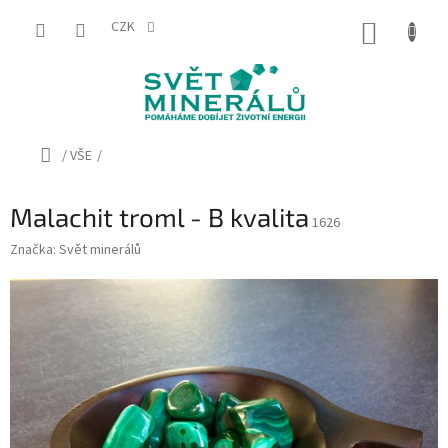
Přejít
na
CZK
NÁKUP
obsah
KOŠÍK
Domů
/
VŠE
/
Malachit troml - B kvalita
1626
Značka:
Svět minerálů