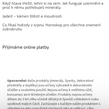
Když hlava třeští, lehni si na zem. Jak funguje uzemnění a
proč k němu potřebuješ minerály.
Jadeit – kámen štěstí a moudrosti
Co říkají hvězdy v srpnu: Horoskop pro všechna znamení
zvěrokruhu
Přijímáme online platby
Upozornění:
Naše produkty (minerály, šperky, dekorativní
předměty a doplňky) jsou určeny výhradně k dekorativním
účelům a osobnímu použití. Nejsou určeny k vnitřnímu užití,
konzumaci ani k léčebným účelům. Produkty nejsou určeny
dětem do 3 let věku včetně dětských šperků vzhledem k riziku
spolknutí malých částí. Zacházejte s každým naším produktem s
ohledem na jeho specifické vlastnosti jako je velikost, váha,