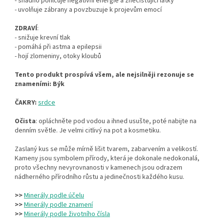
- snadno pohlcuje negativní energie a znečišťující látky
- uvolňuje zábrany a povzbuzuje k projevům emocí
ZDRAVÍ
:
- snižuje krevní tlak
- pomáhá při astma a epilepsii
- hojí zlomeniny, otoky kloubů
Tento produkt prospívá všem, ale nejsilněji rezonuje se
znameními: Býk
ČAKRY:
srdce
Očista
: opláchněte pod vodou a ihned usušte, poté nabijte na
denním světle. Je velmi citlivý na pot a kosmetiku.
Zaslaný kus se může mírně lišit tvarem, zabarvením a velikostí.
Kameny jsou symbolem přírody, která je dokonale nedokonalá,
proto všechny nevyrovnanosti v kamenech jsou odrazem
nádherného přírodního růstu a jedinečnosti každého kusu.
>>
Minerály podle účelu
>>
Minerály podle znamení
>>
Minerály podle životního čísla