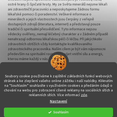
ostré hrany či špičaté hroty. My ze Světa minerálů nejsme lékaři
ani zdravotničtí pracovníci a neposkytujeme žádnou formu
lékařské pomoci či poradenství. Veškeré informace o
minerálech a jejich vlastnostech jsou čerpány z veřejně
dostupných zdrojů (literatura, internet) a představují pouze
tradiční či spirituální přesvědčení. Tyto informace nejsou
vědecky ověřeny, nemají léčebný charakter a v žádném případě
nenahrazují odbornou lékařskou péči či léčbu. Při jakýchkoliv
zdravotních obtížích vždy kontaktujte kvalifikovaného
zdravotnického pracovníka. Naším cílem je být vám nápomocni
především na spirituální rovině a rozvíjet vnitřní sílu a energii,
kterou máme každý v nás.
Soubory cookie používáme k zajištění základních funkcí webových
stránek a ke zlepšení vašeho online zážitku i naší nabídky.
Kliknutím
na "Souhlasím" souhlasíte s využíváním cookies a předáním údajů o
Vytvořil Shoptet
chování na webu pro zobrazení cílené reklamy na sociálních sítích a
reklamních sítích. Více informací
zde
.
Nastavení
Copyright 2026
Svět minerálů
. Všechna práva vyhrazena.
Upravit
nastavení cookies
Souhlasím