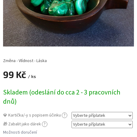
Změna - Vlídnost - Láska
99 Kč
/ ks
Měrná
Skladem (odeslání do cca 2 - 3 pracovních
cena:
dnů)
💎 Kartička/-y s popisem účinku
?
🎁 Zabalit jako dárek
?
Možnosti doručení