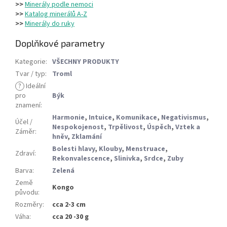
>>
Minerály podle nemoci
>>
Katalog minerálů A-Z
>>
Minerály do ruky
Doplňkové parametry
Kategorie
:
VŠECHNY PRODUKTY
Tvar / typ
:
Troml
?
Ideální
pro
Býk
znamení
:
Harmonie
,
Intuice
,
Komunikace
,
Negativismus
,
Účel /
Nespokojenost
,
Trpělivost
,
Úspěch
,
Vztek a
Záměr
:
hněv
,
Zklamání
Bolesti hlavy
,
Klouby
,
Menstruace
,
Zdraví
:
Rekonvalescence
,
Slinivka
,
Srdce
,
Zuby
Barva
:
Zelená
Země
Kongo
původu
:
Rozměry
:
cca 2-3 cm
Váha
:
cca 20 -30 g