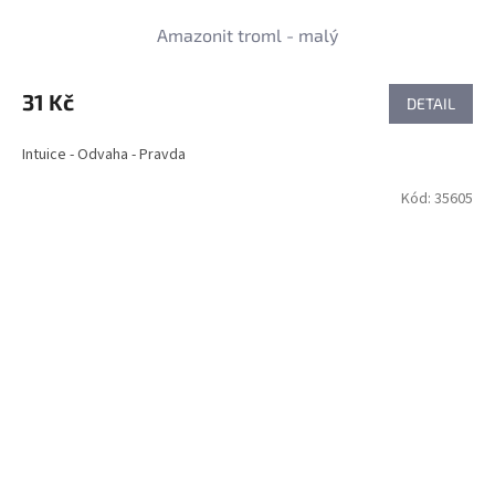
Amazonit troml - malý
31 Kč
DETAIL
Intuice - Odvaha - Pravda
Kód:
35605