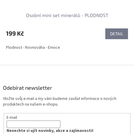
Osobní mini set minerálů - PLODNOST
199 Kč
DETAIL
Plodnost - Rovnováha - Emoce
Z
á
p
a
Odebírat newsletter
t
Vložte svůj e-mail a my vám budeme zasílat informace o nových
í
produktech na našem e-shopu.
E-mail
Nenechte si ujít novinky, akce a zajímavosti!