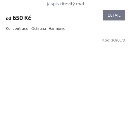
jaspis dřevitý mat
DETAIL
650 Kč
od
Koncentrace - Ochrana - Harmonie
Kód:
36860/D