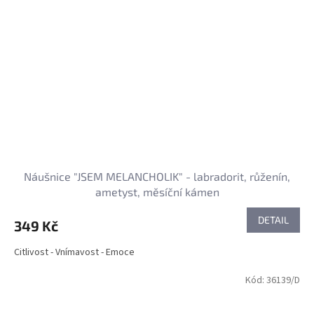
Náušnice "JSEM MELANCHOLIK" - labradorit, růženín,
ametyst, měsíční kámen
DETAIL
349 Kč
Citlivost - Vnímavost - Emoce
Kód:
36139/D