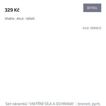
DETAIL
329 Kč
Vitalita - Akce - Vášeň
Kód:
36908/D
Set náramků "VNITŘNÍ SÍLA A OCHRANA" - bronzit, pyrit,