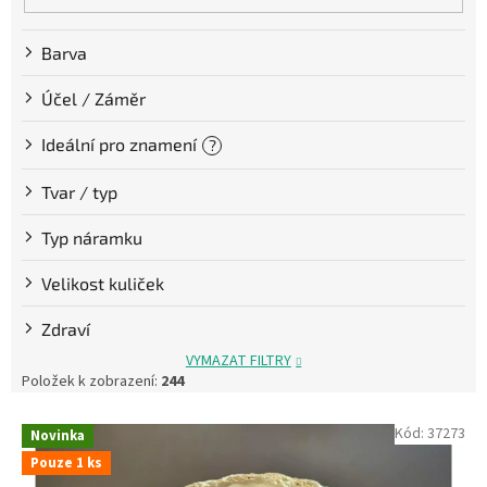
Barva
Účel / Záměr
Ideální pro znamení
?
Tvar / typ
Typ náramku
Velikost kuliček
Zdraví
VYMAZAT FILTRY
Položek k zobrazení:
244
V
Kód:
37273
Novinka
ý
Pouze 1 ks
p