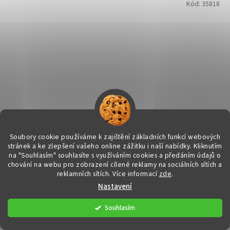
Kód:
35818
Soubory cookie používáme k zajištění základních funkcí webových
stránek a ke zlepšení vašeho online zážitku i naší nabídky.
Kliknutím
na "Souhlasím" souhlasíte s využíváním cookies a předáním údajů o
chování na webu pro zobrazení cílené reklamy na sociálních sítích a
Tygří oko přívěsek - kulička
reklamních sítích. Více informací
zde
.
Nastavení
DETAIL
199 Kč
Souhlasím
Vitalita - Prosperita - Odvaha