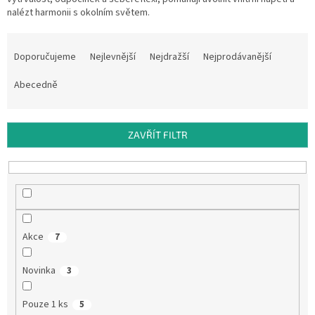
nalézt harmonii s okolním světem.
Ř
a
Doporučujeme
Nejlevnější
Nejdražší
Nejprodávanější
z
e
Abecedně
n
í
p
ZAVŘÍT FILTR
r
o
d
u
k
t
Akce
7
ů
Novinka
3
Pouze 1 ks
5