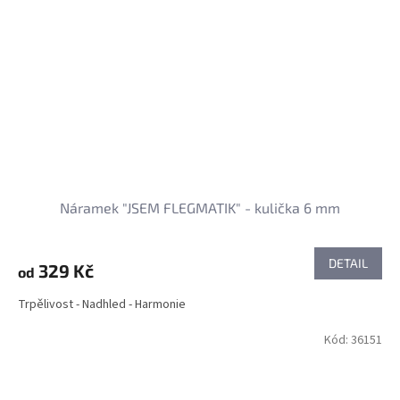
Náramek "JSEM FLEGMATIK" - kulička 6 mm
DETAIL
329 Kč
od
Trpělivost - Nadhled - Harmonie
Kód:
36151