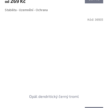
269 Kč
od
Stabilita - Uzemnění - Ochrana
Kód:
36935
Opál dendritický černý troml