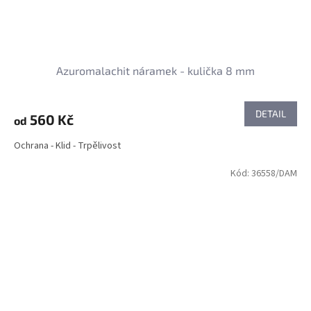
Azuromalachit náramek - kulička 8 mm
DETAIL
560 Kč
od
Ochrana - Klid - Trpělivost
Kód:
36558/DAM