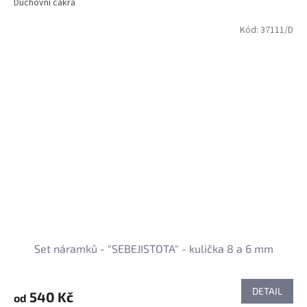
Duchovní čakra
Kód:
37111/D
Set náramků - "SEBEJISTOTA" - kulička 8 a 6 mm
DETAIL
540 Kč
od