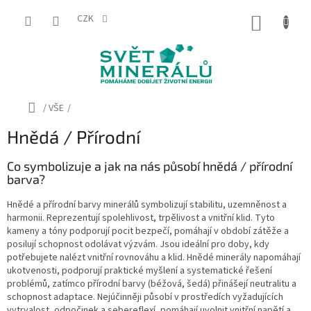
Přejít
na
CZK
NÁKUP
obsah
KOŠÍK
Domů
/
VŠE
/
Hnědá / Přírodní
Co symbolizuje a jak na nás působí hnědá / přírodní
barva?
Hnědé a přírodní barvy minerálů symbolizují stabilitu, uzemněnost a
harmonii. Reprezentují spolehlivost, trpělivost a vnitřní klid. Tyto
kameny a tóny podporují pocit bezpečí, pomáhají v období zátěže a
posilují schopnost odolávat výzvám. Jsou ideální pro doby, kdy
potřebujete nalézt vnitřní rovnováhu a klid. Hnědé minerály napomáhají
ukotvenosti, podporují praktické myšlení a systematické řešení
problémů, zatímco přírodní barvy (béžová, šedá) přinášejí neutralitu a
schopnost adaptace. Nejúčinněji působí v prostředích vyžadujících
vytrvalost, odpočinek a sebereflexí, pomáhají uvolnit vnitřní napětí a