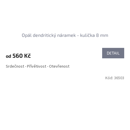
Opál dendritický náramek - kulička 8 mm
DETAIL
560 Kč
od
Srdečnost - Přívětivost - Otevřenost
Kód:
36503