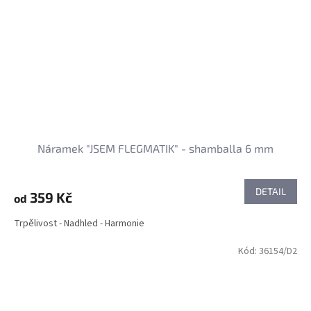
Náramek "JSEM FLEGMATIK" - shamballa 6 mm
DETAIL
359 Kč
od
Trpělivost - Nadhled - Harmonie
Kód:
36154/D2