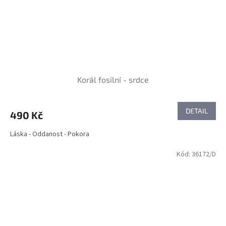
Korál fosilní - srdce
DETAIL
490 Kč
Láska - Oddanost - Pokora
Kód:
36172/D