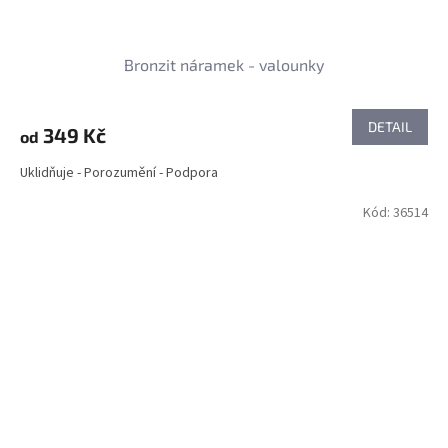
Bronzit náramek - valounky
DETAIL
349 Kč
od
Uklidňuje - Porozumění - Podpora
Kód:
36514