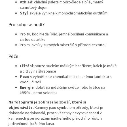
Vzhled
: chladná paleta modro‑šedé a bílé, matný
sametový dojem
Styl
: skvěle vynikne k monochromatickým outfitům
Pro koho se hodí?
Pro ty, kdo hledají klid, jemné posílení komunikace a
čistou estetiku
Pro milovníky surových minerálů s přírodní texturou
Péče:
Čištění
: pouze suchým měkkým hadříkem; kalcit je měkčí
a citlivý na škrábance
Pozor
: vyhněte se chemikáliím a dlouhému kontaktu s
vodou či solí
Energie
: dobití na měsíčním světle nebo krátce na
křišťálu nebo selenitu
Na fotografii je zobrazeno zboží, které si
objednáváte.
Kameny jsou symbolem přírody, která je
dokonale nedokonalá, proto všechny nevyrovnanosti v
kamenech jsou odrazem nádherného přírodního růstu a
jedinečnosti každého kusu.