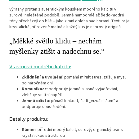
Výrazný prsten s autentickým kouskem modrého kalcitu v
surové, neleštěné podobě. Jemně namodralé až šedo‑modré
tóny přecházejí do bílé – jako zimní obloha nad horami. Textura je
krystalická, přirozeně matná a každý kus je naprostý originál.
„Měkké světlo klidu – nechám
myšlenky ztišit a nadechnu se.“
Vlastnosti modrého kalcitu:
Zklidnění a uvolnění
: pomáhá mírnit stres, ztišuje mysl
po náročném dni.
Komunikace
: podporuje jemné a jasné vyjadřování,
zlehčuje vnitřní napětí.
Jemná očista
: přináší lehkost, čistí „vizuální šum“ a
podporuje soustředění.
Detaily produktu:
Kámen
: přírodní modrý kalcit, surový; organický tvar s
krystalickou strukturou