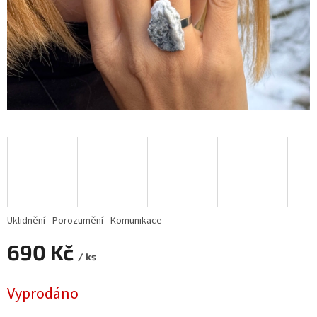
Uklidnění - Porozumění - Komunikace
690 Kč
/ ks
Měrná
Vyprodáno
cena: