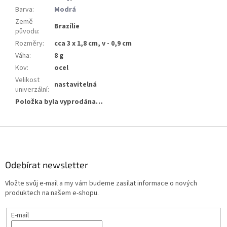
Barva
:
Modrá
Země
Brazílie
původu
:
Rozměry
:
cca 3 x 1,8 cm, v - 0,9 cm
Váha
:
8 g
Kov
:
ocel
Velikost
nastavitelná
univerzální
:
Položka byla vyprodána…
Z
á
p
a
Odebírat newsletter
t
Vložte svůj e-mail a my vám budeme zasílat informace o nových
í
produktech na našem e-shopu.
E-mail