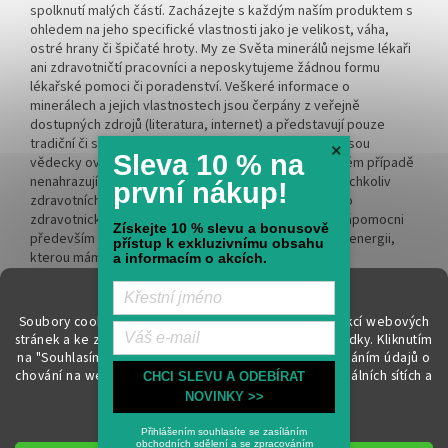
spolknutí malých částí. Zacházejte s každým naším produktem s
ohledem na jeho specifické vlastnosti jako je velikost, váha,
ostré hrany či špičaté hroty. My ze Světa minerálů nejsme lékaři
ani zdravotničtí pracovníci a neposkytujeme žádnou formu
lékařské pomoci či poradenství. Veškeré informace o
minerálech a jejich vlastnostech jsou čerpány z veřejně
dostupných zdrojů (literatura, internet) a představují pouze
tradiční či spirituální přesvědčení. Tyto informace nejsou
×
Sleva 10 % na
vědecky ověřeny, nemají léčebný charakter a v žádném případě
nenahrazují odbornou lékařskou péči či léčbu. Při jakýchkoliv
první nákup!
zdravotních obtížích vždy kontaktujte kvalifikovaného
zdravotnického pracovníka. Naším cílem je být vám nápomocni
Získejte 10 % slevu a bonusově
především na spirituální rovině a rozvíjet vnitřní sílu a energii,
přístup k exkluzivnímu obsahu
kterou máme každý v nás.
a informacím o akcích.
Soubory cookie používáme k zajištění základních funkcí webových
stránek a ke zlepšení vašeho online zážitku i naší nabídky.
Kliknutím
na "Souhlasím" souhlasíte s využíváním cookies a předáním údajů o
chování na webu pro zobrazení cílené reklamy na sociálních sítích a
Vytvořil Shoptet
CHCI SLEVU A ODEBÍRAT
reklamních sítích. Více informací
zde
.
NOVINKY >>
Nastavení
Přihlášením souhlasíte se zasíláním
Copyright 2026
Svět minerálů
. Všechna práva vyhrazena.
Upravit
obchodních sdělení a se zpracováním