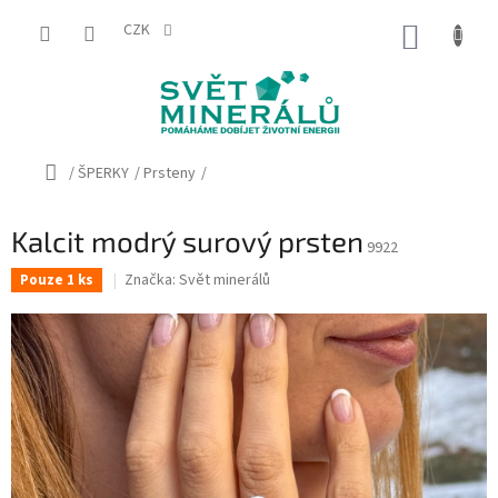
Přejít
na
CZK
NÁKUP
obsah
KOŠÍK
Domů
/
ŠPERKY
/
Prsteny
/
Kalcit modrý surový prsten
9922
Značka:
Svět minerálů
Pouze 1 ks