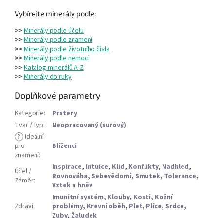
Vybírejte minerály podle:
>>
Minerály podle účelu
>>
Minerály podle znamení
>>
Minerály podle životního čísla
>>
Minerály podle nemoci
>>
Katalog minerálů A-Z
>>
Minerály do ruky
Doplňkové parametry
Kategorie
:
Prsteny
Tvar / typ
:
Neopracovaný (surový)
?
Ideální
pro
Blíženci
znamení
:
Inspirace
,
Intuice
,
Klid
,
Konflikty
,
Nadhled
,
Účel /
Rovnováha
,
Sebevědomí
,
Smutek
,
Tolerance
,
Záměr
:
Vztek a hněv
Imunitní systém
,
Klouby
,
Kosti
,
Kožní
Zdraví
:
problémy
,
Krevní oběh
,
Pleť
,
Plíce
,
Srdce
,
Zuby
,
Žaludek