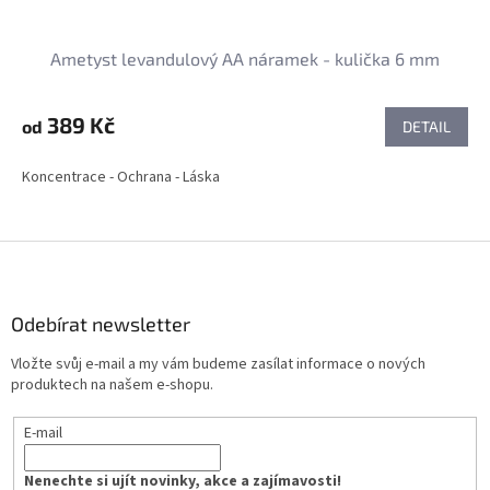
Ametyst levandulový AA náramek - kulička 6 mm
389 Kč
od
DETAIL
Koncentrace - Ochrana - Láska
Z
á
p
a
Odebírat newsletter
t
Vložte svůj e-mail a my vám budeme zasílat informace o nových
í
produktech na našem e-shopu.
E-mail
Nenechte si ujít novinky, akce a zajímavosti!