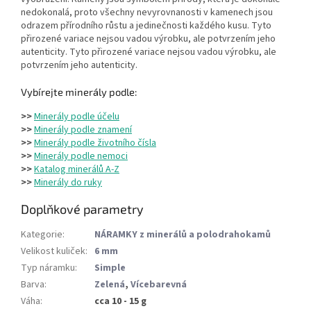
nedokonalá, proto všechny nevyrovnanosti v kamenech jsou
odrazem přírodního růstu a jedinečnosti každého kusu. Tyto
přirozené variace nejsou vadou výrobku, ale potvrzením jeho
autenticity. Tyto přirozené variace nejsou vadou výrobku, ale
potvrzením jeho autenticity.
Vybírejte minerály podle:
>>
Minerály podle účelu
>>
Minerály podle znamení
>>
Minerály podle životního čísla
>>
Minerály podle nemoci
>>
Katalog minerálů A-Z
>>
Minerály do ruky
Doplňkové parametry
Kategorie
:
NÁRAMKY z minerálů a polodrahokamů
Velikost kuliček
:
6 mm
Typ náramku
:
Simple
Barva
:
Zelená
,
Vícebarevná
Váha
:
cca 10 - 15 g