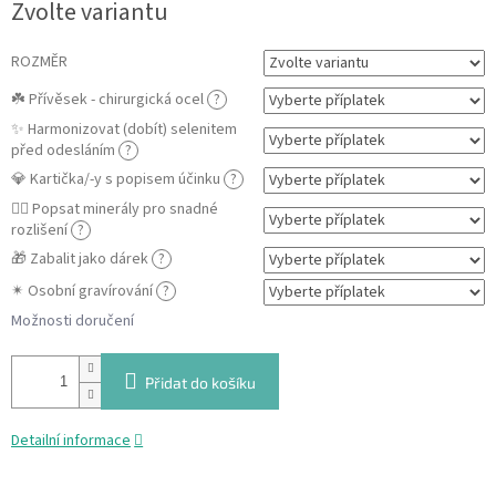
Zvolte variantu
cena:
ROZMĚR
☘️ Přívěsek - chirurgická ocel
?
✨ Harmonizovat (dobít) selenitem
před odesláním
?
💎 Kartička/-y s popisem účinku
?
✍🏼 Popsat minerály pro snadné
rozlišení
?
🎁 Zabalit jako dárek
?
✴ Osobní gravírování
?
Možnosti doručení
Přidat do košíku
Detailní informace