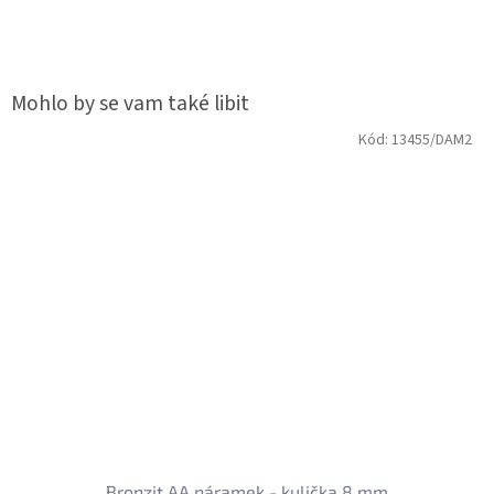
Kód:
13455/DAM2
Bronzit AA náramek - kulička 8 mm