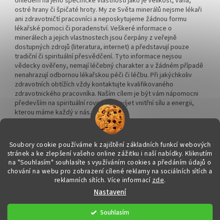
ohledem na jeho specifické vlastnosti jako je velikost, váha,
ostré hrany či špičaté hroty. My ze Světa minerálů nejsme lékaři
ani zdravotničtí pracovníci a neposkytujeme žádnou formu
lékařské pomoci či poradenství. Veškeré informace o
minerálech a jejich vlastnostech jsou čerpány z veřejně
dostupných zdrojů (literatura, internet) a představují pouze
tradiční či spirituální přesvědčení. Tyto informace nejsou
vědecky ověřeny, nemají léčebný charakter a v žádném případě
nenahrazují odbornou lékařskou péči či léčbu. Při jakýchkoliv
zdravotních obtížích vždy kontaktujte kvalifikovaného
zdravotnického pracovníka. Naším cílem je být vám nápomocni
především na spirituální rovině a rozvíjet vnitřní sílu a energii,
kterou máme každý v nás.
Soubory cookie používáme k zajištění základních funkcí webových
stránek a ke zlepšení vašeho online zážitku i naší nabídky.
Kliknutím
na "Souhlasím" souhlasíte s využíváním cookies a předáním údajů o
Vytvořil Shoptet
chování na webu pro zobrazení cílené reklamy na sociálních sítích a
reklamních sítích. Více informací
zde
.
Nastavení
Copyright 2026
Svět minerálů
. Všechna práva vyhrazena.
Upravit
nastavení cookies
Souhlasím