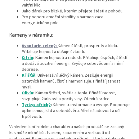
vnitřní klid.
Jako dárek pro blízké, kterým přejete štěstí a pohodu.
Pro podporu emoční stability a harmonizace
energetického pole.
Kameny v náramku:
Avanturín zelený:
Kámen štěstí, prosperity a klidu.
Přitahuje hojnost a utišuje úzkosti.
Citrín
:
Kámen hojnosti a radosti. Přitahuje úspěch, štěstí
a dodává pozitivní energii. Zvyšuje sebevědomí a mírní
deprese.
Křišťál
:
Univerzální léčivý kámen. Zesiluje energii
ostatních kamenů, čistí a harmonizuje. Přináší jasnost
mysli.
Olivín
:
Kámen štěstí, světla a tepla. Přináší radost,
rozptyluje žárlivost a pocity viny. Otevírá srdce.
Tyrkys africký
:
Kámen transformace a vývoje. Podporuje
optimismus, klid a sebedůvěru. Mírní náladovost a učí
trpělivosti.
Vzhledem k přírodnímu charakteru našich produktů se zaslaný
kus může mírně lišit tvarem, zabarvením a velikostí od
vyobrazení. Kameny jsou symbolem přírody, která je dokonale