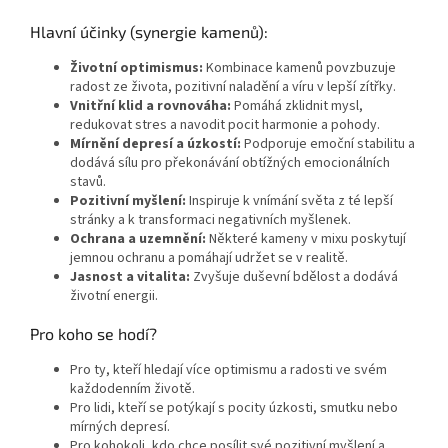
Hlavní účinky (synergie kamenů):
Životní optimismus:
Kombinace kamenů povzbuzuje
radost ze života, pozitivní naladění a víru v lepší zítřky.
Vnitřní klid a rovnováha:
Pomáhá zklidnit mysl,
redukovat stres a navodit pocit harmonie a pohody.
Mírnění depresí a úzkostí:
Podporuje emoční stabilitu a
dodává sílu pro překonávání obtížných emocionálních
stavů.
Pozitivní myšlení:
Inspiruje k vnímání světa z té lepší
stránky a k transformaci negativních myšlenek.
Ochrana a uzemnění:
Některé kameny v mixu poskytují
jemnou ochranu a pomáhají udržet se v realitě.
Jasnost a vitalita:
Zvyšuje duševní bdělost a dodává
životní energii.
Pro koho se hodí?
Pro ty, kteří hledají více optimismu a radosti ve svém
každodenním životě.
Pro lidi, kteří se potýkají s pocity úzkosti, smutku nebo
mírných depresí.
Pro kohokoli, kdo chce posílit své pozitivní myšlení a