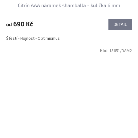
Citrín AAA náramek shamballa - kulička 6 mm
690 Kč
od
DETAIL
Štěstí - Hojnost - Optimismus
Kód:
15651/DAM2