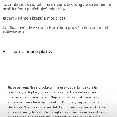
Když hlava třeští, lehni si na zem. Jak funguje uzemnění a
proč k němu potřebuješ minerály.
Jadeit – kámen štěstí a moudrosti
Co říkají hvězdy v srpnu: Horoskop pro všechna znamení
zvěrokruhu
Přijímáme online platby
Upozornění:
Naše produkty (minerály, šperky, dekorativní
předměty a doplňky) jsou určeny výhradně k dekorativním
účelům a osobnímu použití. Nejsou určeny k vnitřnímu užití,
konzumaci ani k léčebným účelům. Produkty nejsou určeny
dětem do 3 let věku včetně dětských šperků vzhledem k riziku
spolknutí malých částí. Zacházejte s každým naším produktem s