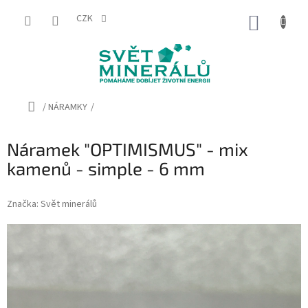
Přejít
na
CZK
NÁKUP
obsah
KOŠÍK
Domů
/
NÁRAMKY
/
Náramek "OPTIMISMUS" - mix
kamenů - simple - 6 mm
Značka:
Svět minerálů