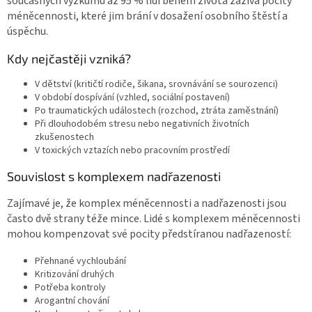
současných výzkumů až 95 % lidí během života zažívá pocity
méněcennosti, které jim brání v dosažení osobního štěstí a
úspěchu.
Kdy nejčastěji vzniká?
V dětství (kritičtí rodiče, šikana, srovnávání se sourozenci)
V období dospívání (vzhled, sociální postavení)
Po traumatických událostech (rozchod, ztráta zaměstnání)
Při dlouhodobém stresu nebo negativních životních
zkušenostech
V toxických vztazích nebo pracovním prostředí
Souvislost s komplexem nadřazenosti
Zajímavé je, že komplex méněcennosti a nadřazenosti jsou
často dvě strany téže mince. Lidé s komplexem méněcennosti
mohou kompenzovat své pocity předstíranou nadřazeností:
Přehnané vychloubání
Kritizování druhých
Potřeba kontroly
Arogantní chování