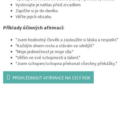
Vyslovujte je nahlas před zrcadlem
Zapište si je do deníku
Věřte jejich obsahu
Příklady účinných afirmací:
"Jsem hodnotný člověk a zasloužím si lásku a respekt."
"Každým dnem rostu a stávám se silnější."
"Moje jedinečnost je moje síla."
"Věřím ve své schopnosti a talent."
"Jsem schopen/schopna překonat všechny překážky."
PROHLÉDNOUT AFIRMACE NA CELÝ ROK