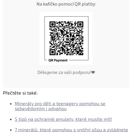
Na kafíčko pomocí QR platby:
Děkujeme za vaši podporu! ❤️
Přečtěte si také:
Minerály pro děti a teenagery pomohou se
sebevědomím i odvahou
5 tipů na ochranné amulety, které musíte mít!
7 minerálů, které pomohou s vnitřní sílou a zvládnete