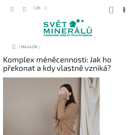
Přejít
na
CZK
NÁKUP
obsah
KOŠÍK
Domů
/
MAGAZÍN
/
Komplex méněcennosti: Jak ho
překonat a kdy vlastně vzniká?