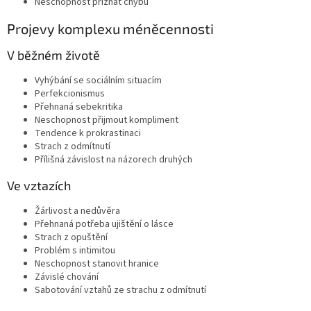
Neschopnost přiznat chybu
Projevy komplexu méněcennosti
V běžném životě
Vyhýbání se sociálním situacím
Perfekcionismus
Přehnaná sebekritika
Neschopnost přijmout kompliment
Tendence k prokrastinaci
Strach z odmítnutí
Přílišná závislost na názorech druhých
Ve vztazích
Žárlivost a nedůvěra
Přehnaná potřeba ujištění o lásce
Strach z opuštění
Problém s intimitou
Neschopnost stanovit hranice
Závislé chování
Sabotování vztahů ze strachu z odmítnutí