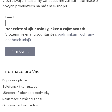
Vložte svůj e-mail a my vám budeme zasílat informace o
í
nových produktech na našem e-shopu.
E-mail
Nenechte si ujít novinky, akce a zajímavosti!
Vložením e-mailu souhlasíte s
podmínkami ochrany
osobních údajů
PŘIHLÁSIT SE
Informace pro Vás
Doprava a platba
Telefonická konzultace
Všeobecné obchodní podmínky
Reklamace a vrácení zboží
Ochrana osobních údajů