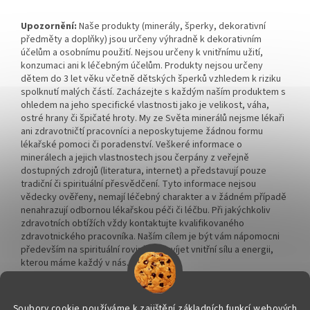
Upozornění:
Naše produkty (minerály, šperky, dekorativní
předměty a doplňky) jsou určeny výhradně k dekorativním
účelům a osobnímu použití. Nejsou určeny k vnitřnímu užití,
konzumaci ani k léčebným účelům. Produkty nejsou určeny
dětem do 3 let věku včetně dětských šperků vzhledem k riziku
spolknutí malých částí. Zacházejte s každým naším produktem s
ohledem na jeho specifické vlastnosti jako je velikost, váha,
ostré hrany či špičaté hroty. My ze Světa minerálů nejsme lékaři
ani zdravotničtí pracovníci a neposkytujeme žádnou formu
lékařské pomoci či poradenství. Veškeré informace o
minerálech a jejich vlastnostech jsou čerpány z veřejně
dostupných zdrojů (literatura, internet) a představují pouze
tradiční či spirituální přesvědčení. Tyto informace nejsou
vědecky ověřeny, nemají léčebný charakter a v žádném případě
nenahrazují odbornou lékařskou péči či léčbu. Při jakýchkoliv
zdravotních obtížích vždy kontaktujte kvalifikovaného
zdravotnického pracovníka. Naším cílem je být vám nápomocni
především na spirituální rovině a rozvíjet vnitřní sílu a energii,
kterou máme každý v nás.
Soubory cookie používáme k zajištění základních funkcí webových