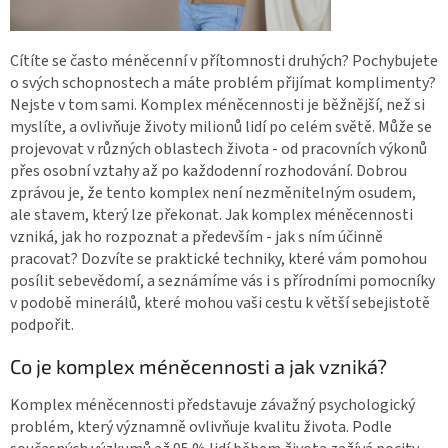
Cítíte se často méněcenní v přítomnosti druhých? Pochybujete
o svých schopnostech a máte problém přijímat komplimenty?
Nejste v tom sami. Komplex méněcennosti je běžnější, než si
myslíte, a ovlivňuje životy milionů lidí po celém světě. Může se
projevovat v různých oblastech života - od pracovních výkonů
přes osobní vztahy až po každodenní rozhodování. Dobrou
zprávou je, že tento komplex není nezměnitelným osudem,
ale stavem, který lze překonat. Jak komplex méněcennosti
vzniká, jak ho rozpoznat a především - jak s ním účinně
pracovat? Dozvíte se praktické techniky, které vám pomohou
posílit sebevědomí, a seznámíme vás i s přírodními pomocníky
v podobě minerálů, které mohou vaši cestu k větší sebejistotě
podpořit.
Co je komplex méněcennosti a jak vzniká?
Komplex méněcennosti představuje závažný psychologický
problém, který významně ovlivňuje kvalitu života. Podle