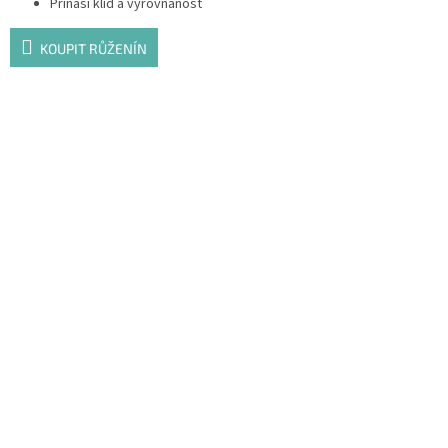
Přináší klid a vyrovnanost
KOUPIT RŮŽENÍN