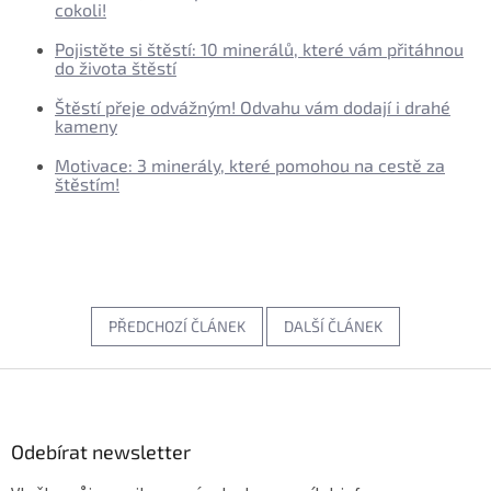
cokoli!
Pojistěte si štěstí: 10 minerálů, které vám přitáhnou
do života štěstí
Štěstí přeje odvážným! Odvahu vám dodají i drahé
kameny
Motivace: 3 minerály, které pomohou na cestě za
štěstím!
PŘEDCHOZÍ ČLÁNEK
DALŠÍ ČLÁNEK
Z
á
p
a
Odebírat newsletter
t