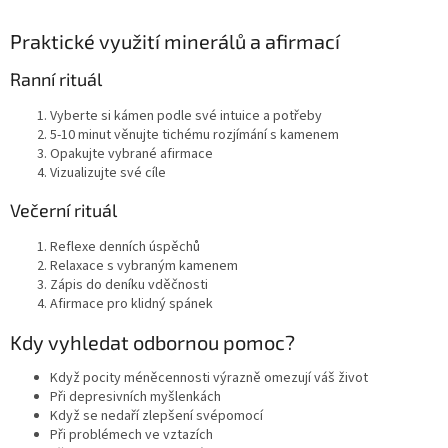
Praktické využití minerálů a afirmací
Ranní rituál
Vyberte si kámen podle své intuice a potřeby
5-10 minut věnujte tichému rozjímání s kamenem
Opakujte vybrané afirmace
Vizualizujte své cíle
Večerní rituál
Reflexe denních úspěchů
Relaxace s vybraným kamenem
Zápis do deníku vděčnosti
Afirmace pro klidný spánek
Kdy vyhledat odbornou pomoc?
Když pocity méněcennosti výrazně omezují váš život
Při depresivních myšlenkách
Když se nedaří zlepšení svépomocí
Při problémech ve vztazích