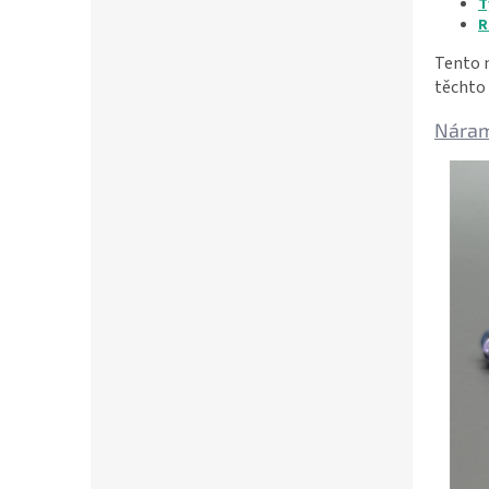
T
R
Tento n
těchto
Náram