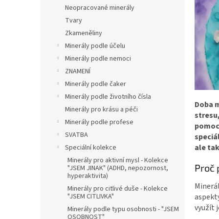
n
Neopracované minerály
e
Tvary
l
Zkameněliny
Minerály podle účelu
Minerály podle nemoci
ZNAMENÍ
Minerály podle čaker
Minerály podle životního čísla
Doba m
Minerály pro krásu a péči
stresu
Minerály podle profese
pomocn
SVATBA
speciá
ale ta
Speciální kolekce
Minerály pro aktivní mysl - Kolekce
Proč 
"JSEM JINAK" (ADHD, nepozornost,
hyperaktivita)
Minerál
Minerály pro citlivé duše - Kolekce
"JSEM CITLIVKA"
aspekty
využít 
Minerály podle typu osobnosti - "JSEM
OSOBNOST"