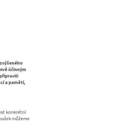
 zvýšeného
pivě účinným
řipravili
cí a pamětí,
vat konkrétní
 zkoušek můžeme