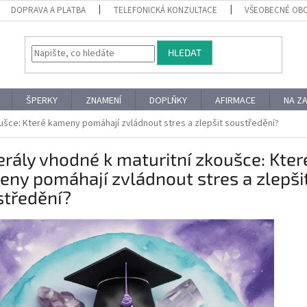
DOPRAVA A PLATBA
TELEFONICKÁ KONZULTACE
VŠEOBECNÉ OB
HLEDAT
ŠPERKY
ZNAMENÍ
DOPLŇKY
AFIRMACE
NA Z
oušce: Které kameny pomáhají zvládnout stres a zlepšit soustředění?
rály vhodné k maturitní zkoušce: Kter
ny pomáhají zvládnout stres a zlepši
středění?