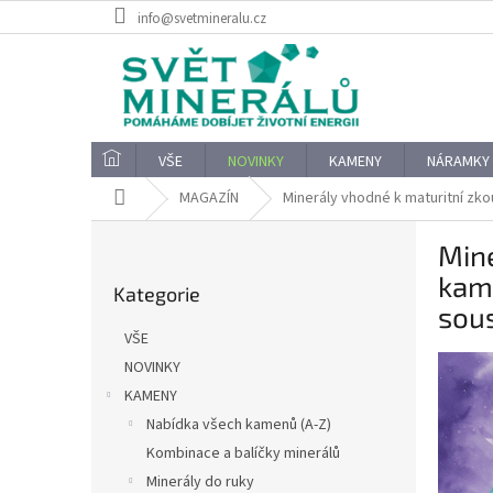
Přejít
info@svetmineralu.cz
na
obsah
VŠE
NOVINKY
KAMENY
NÁRAMKY
Domů
MAGAZÍN
Minerály vhodné k maturitní zk
P
Mine
o
Přeskočit
s
kame
Kategorie
kategorie
t
sou
r
VŠE
a
NOVINKY
n
KAMENY
n
í
Nabídka všech kamenů (A-Z)
p
Kombinace a balíčky minerálů
a
Minerály do ruky