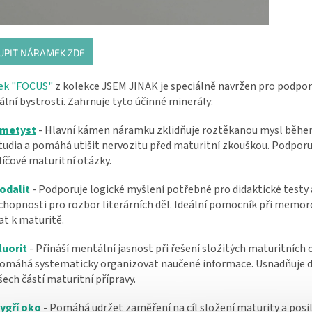
UPIT NÁRAMEK ZDE
ek "FOCUS"
z kolekce JSEM JINAK
je speciálně navržen pro podpo
lní bystrosti. Zahrnuje tyto účinné minerály:
metyst
- Hlavní kámen náramku zklidňuje roztěkanou mysl běhe
tudia a pomáhá utišit nervozitu před maturitní zkouškou. Podpor
líčové maturitní otázky.
odalit
- Podporuje logické myšlení potřebné pro didaktické testy 
chopnosti pro rozbor literárních děl. Ideální pomocník při memor
at k maturitě.
luorit
- Přináší mentální jasnost při řešení složitých maturitních 
omáhá systematicky organizovat naučené informace. Usnadňuje 
šech částí maturitní přípravy.
ygří oko
- Pomáhá udržet zaměření na cíl složení maturity a posil