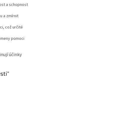
nost a schopnost
u a zmírnit
ci, což určité
kameny pomoci
nují účinky
sti"