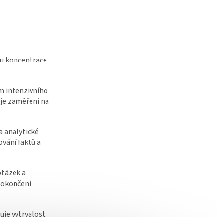
ru koncentrace
m intenzivního
uje zaměření na
a analytické
ování faktů a
otázek a
dokončení
uje vytrvalost