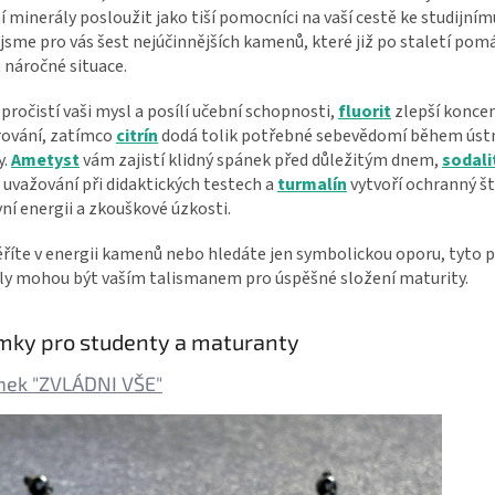
í minerály posloužit jako tiší pomocníci na vaší cestě ke studijní
 jsme pro vás šest nejúčinnějších kamenů, které již po staletí pom
 náročné situace.
pročistí vaši mysl a posílí učební schopnosti,
fluorit
zlepší koncen
vání, zatímco
citrín
dodá tolik potřebné sebevědomí během úst
.
Ametyst
vám zajistí klidný spánek před důležitým dnem,
sodali
 uvažování při didaktických testech a
turmalín
vytvoří ochranný št
ní energii a zkouškové úzkosti.
ěříte v energii kamenů nebo hledáte jen symbolickou oporu, tyto p
ly mohou být vaším talismanem pro úspěšné složení maturity.
mky pro studenty a maturanty
ek "ZVLÁDNI VŠE"