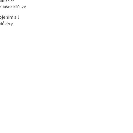
ituacích
zkoušek klíčové
ojením sil
důvěry.