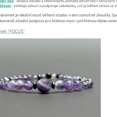
ygří oko
- dodává odvahu a sebevědomí, pomáhá udržet klid v náročných s
ůženín
- zmírňuje úzkost a podporuje sebelásku, což je během stresu ze 
áramek je ideální nosit během studia i v den samotné zkoušky. Sp
 kamenů získáte podporu pro klidnou mysl i potřebnou dávku sebe
ek "FOCUS"