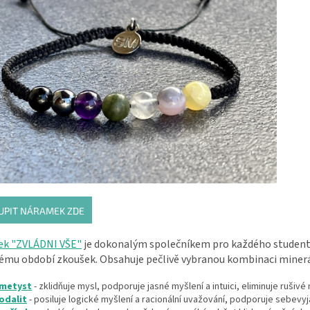
UPIT NÁRAMEK ZDE
k "ZVLÁDNI VŠE"
je dokonalým společníkem pro každého studenta
ému období zkoušek. Obsahuje pečlivě vybranou kombinaci minerá
metyst
- zklidňuje mysl, podporuje jasné myšlení a intuici, eliminuje rušiv
odalit
- posiluje logické myšlení a racionální uvažování, podporuje sebevy