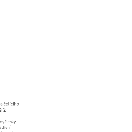
 čelícího
lů:
é myšlenky
jádření