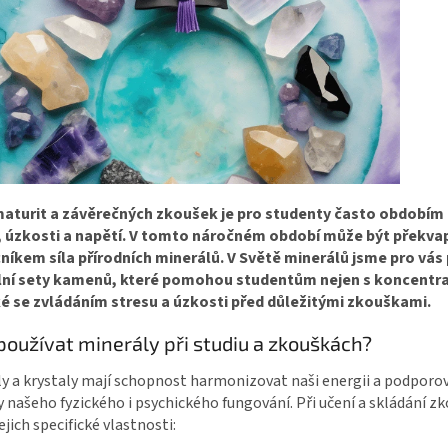
aturit a závěrečných zkoušek je pro studenty často obdobím
, úzkosti a napětí. V tomto náročném období může být překva
íkem síla přírodních minerálů. V Světě minerálů jsme pro vás p
lní sety kamenů, které pomohou studentům nejen s koncentra
ké se zvládáním stresu a úzkosti před důležitými zkouškami.
používat minerály při studiu a zkouškách?
y a krystaly mají schopnost harmonizovat naši energii a podporo
 našeho fyzického i psychického fungování. Při učení a skládání
jejich specifické vlastnosti: