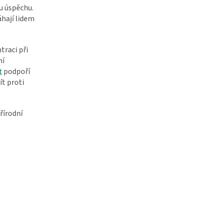
mu úspěchu.
áhají lidem
traci při
ní
t
podpoří
ít proti
řírodní