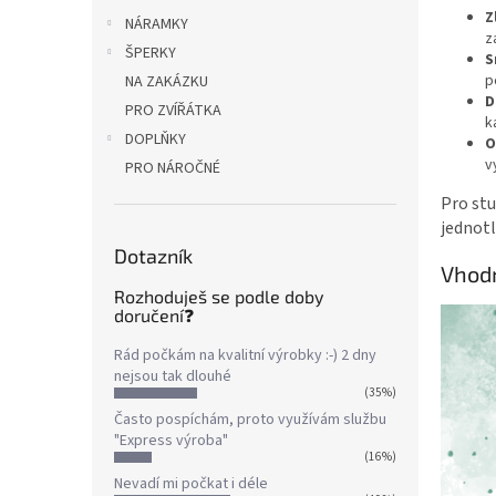
Z
NÁRAMKY
z
ŠPERKY
S
p
NA ZAKÁZKU
D
PRO ZVÍŘÁTKA
k
DOPLŇKY
O
v
PRO NÁROČNÉ
Pro stu
jednot
Dotazník
Vhodn
Rozhoduješ se podle doby
doručení❓
Rád počkám na kvalitní výrobky :-) 2 dny
nejsou tak dlouhé
(35%)
Často pospíchám, proto využívám službu
"Express výroba"
(16%)
Nevadí mi počkat i déle