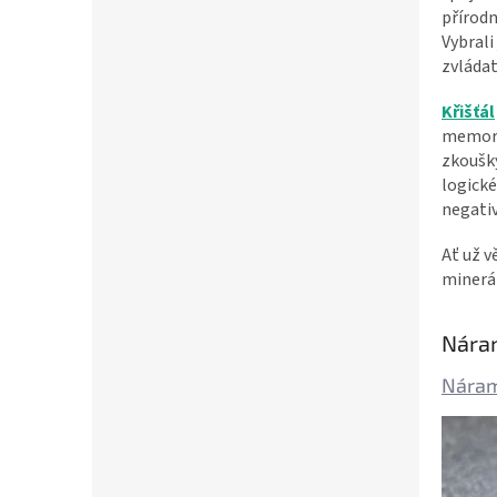
přírodn
Vybrali
zvládat
Křišťál
memoro
zkoušky
logické
negativ
Ať už v
minerá
Nára
Náram