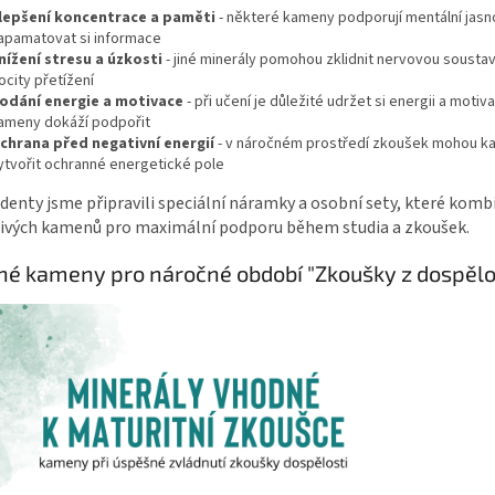
lepšení koncentrace a paměti
- některé kameny podporují mentální jas
apamatovat si informace
nížení stresu a úzkosti
- jiné minerály pomohou zklidnit nervovou soustav
ocity přetížení
odání energie a motivace
- při učení je důležité udržet si energii a motiva
ameny dokáží podpořit
chrana před negativní energií
- v náročném prostředí zkoušek mohou 
ytvořit ochranné energetické pole
denty jsme připravili speciální náramky a osobní sety, které kombi
livých kamenů pro maximální podporu během studia a zkoušek.
é kameny pro náročné období "Zkoušky z dospělo