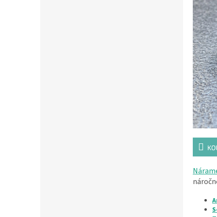
KO
Nárame
náročn
A
S