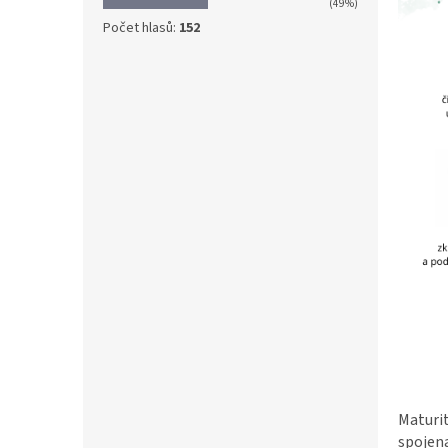
(49%)
Počet hlasů:
152
Maturit
spojena