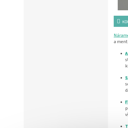
KO
Náram
a mentá
A
s
k
S
s
d
F
p
v
T