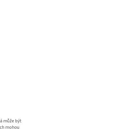
rá může být
lích mohou