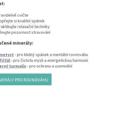
at:
ravidelně cvičte
opřejte si kvalitní spánek
raktikujte relaxační techniky
ěnujte pozornost stravování
čené minerály:
metyst
- pro klidný spánek a mentální rovnováhu
řišťál
- pro čistotu mysli a energetickou harmonii
erný turmalín
- pro ochranu a uzemnění
NERÁLY PRO ROVNOVÁHU