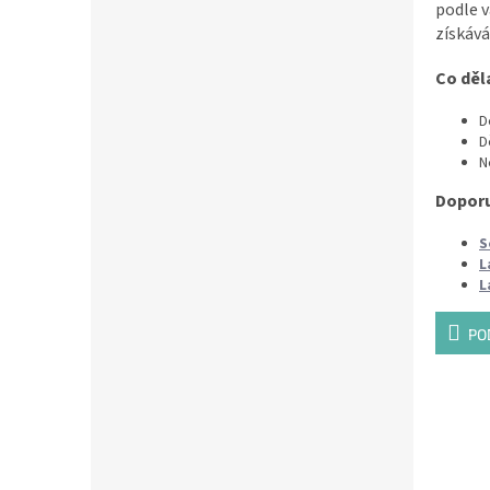
podle v
získává
Co děl
D
D
N
Doporu
S
L
L
PO