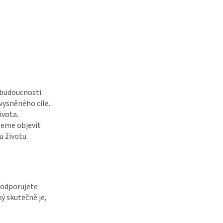
budoucnosti.
vysněného cíle.
ivota.
žeme objevit
u životu.
 podporujete
ý skutečně je,