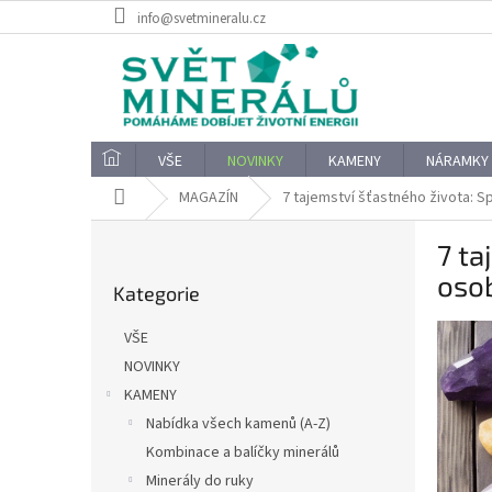
Přejít
info@svetmineralu.cz
na
obsah
VŠE
NOVINKY
KAMENY
NÁRAMKY
Domů
MAGAZÍN
7 tajemství šťastného života: S
P
7 ta
o
Přeskočit
s
oso
Kategorie
kategorie
t
r
VŠE
a
NOVINKY
n
KAMENY
n
í
Nabídka všech kamenů (A-Z)
p
Kombinace a balíčky minerálů
a
Minerály do ruky