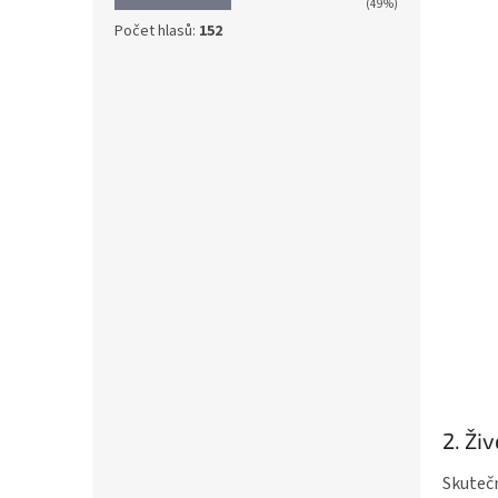
(49%)
Počet hlasů:
152
2. Ži
Skutečn