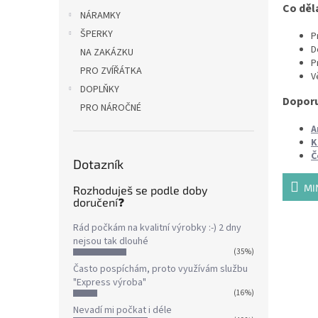
Co děl
NÁRAMKY
ŠPERKY
P
D
NA ZAKÁZKU
P
PRO ZVÍŘÁTKA
V
DOPLŇKY
Doporu
PRO NÁROČNÉ
A
K
Č
Dotazník
MI
Rozhoduješ se podle doby
doručení❓
Rád počkám na kvalitní výrobky :-) 2 dny
nejsou tak dlouhé
(35%)
Často pospíchám, proto využívám službu
"Express výroba"
(16%)
Nevadí mi počkat i déle