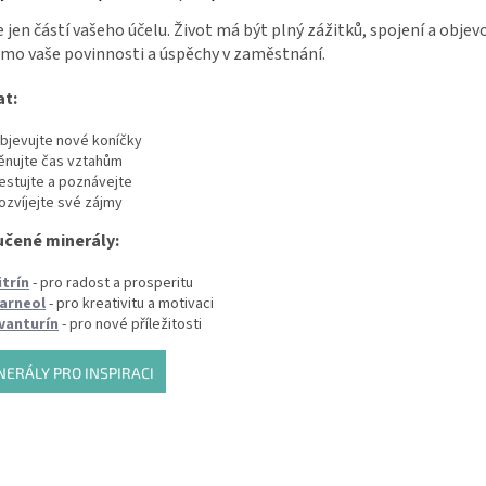
e jen částí vašeho účelu. Život má být plný zážitků, spojení a objevo
mo vaše povinnosti a úspěchy v zaměstnání.
at:
bjevujte nové koníčky
ěnujte čas vztahům
estujte a poznávejte
ozvíjejte své zájmy
čené minerály:
itrín
- pro radost a prosperitu
arneol
- pro kreativitu a motivaci
vanturín
- pro nové příležitosti
NERÁLY PRO INSPIRACI