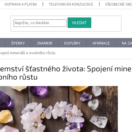
DOPRAVA A PLATBA
TELEFONICKÁ KONZULTACE
VŠEOBECNÉ OB
HLEDAT
ŠPERKY
ZNAMENÍ
DOPLŇKY
AFIRMACE
NA Z
pojení minerálů a osobního růstu
jemství šťastného života: Spojení mine
bního růstu