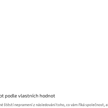
vot podle vlastních hodnot
é štěstí nepramení z následování toho, co vám říká společnost, al