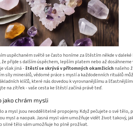
ním uspěchaném světě se často honíme za štěstím někde v daleké 
 že přijde s dalším úspěchem, lepším platem nebo až dosáhneme 
je však jiná -
štěstí se skrývá v přítomných okamžicích
našeho ž
m síly minerálů, vědomé práce s myslí a každodenních rituálů mů
kladních klíčů, které nás dovedou k vyrovnanějšímu a šťastnějším
te na zítřek - vaše cesta ke štěstí začíná právě teď.
lo jako chrám mysli
lo a mysl jsou neoddělitelně propojeny. Když pečujete o své tělo,
vou mysl a naopak. Jasná mysl vám umožňuje vidět život takový, jak
 silné tělo vám umožňuje ho plně prožívat.