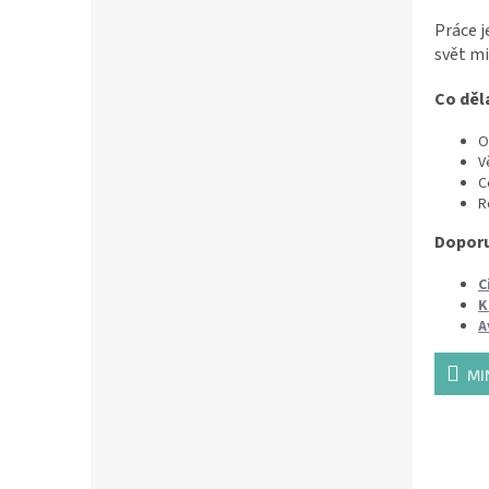
Práce j
svět mi
Co děl
O
V
C
R
Doporu
C
K
A
MI