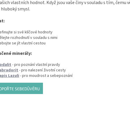
ašich vlastních hodnot. Když jsou vaše činy v souladu s tím, čemu vě
 hluboký smysl.
at:
efinujte si své klíčové hodnoty
ělejte rozhodnutí v souladu s nimi
ebojte se jít vlastní cestou
čené minerály:
odalit
- pro poznání vlastní pravdy
abradorit
- pro nalezení životní cesty
apis Lazuli
- pro moudrost a sebepoznání
DPOŘTE SEBEDŮVĚRU