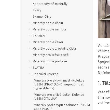
n
Neopracované minerály
e
Tvary
l
Zkameněliny
Minerály podle účelu
Minerály podle nemoci
ZNAMENÍ
Minerály podle čaker
V dneš
Minerály podle životního čísla
Věříme,
Minerály pro krásu a péči
Pravda 
Minerály podle profese
Spojení
sedm zá
SVATBA
Nečekej
Speciální kolekce
Minerály pro aktivní mysl - Kolekce
1. Tě
"JSEM JINAK" (ADHD, nepozornost,
hyperaktivita)
Vaše tě
Minerály pro citlivé duše - Kolekce
tím i s
"JSEM CITLIVKA"
zatímco
Minerály podle typu osobnosti - "JSEM
OSOBNOST"