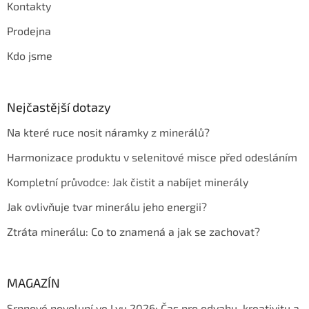
Kontakty
Prodejna
Kdo jsme
Nejčastější dotazy
Na které ruce nosit náramky z minerálů?
Harmonizace produktu v selenitové misce před odesláním
Kompletní průvodce: Jak čistit a nabíjet minerály
Jak ovlivňuje tvar minerálu jeho energii?
Ztráta minerálu: Co to znamená a jak se zachovat?
MAGAZÍN
Srpnové novoluní ve Lvu 2026: Čas pro odvahu, kreativitu a