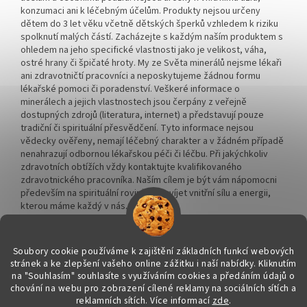
konzumaci ani k léčebným účelům. Produkty nejsou určeny
dětem do 3 let věku včetně dětských šperků vzhledem k riziku
spolknutí malých částí. Zacházejte s každým naším produktem s
ohledem na jeho specifické vlastnosti jako je velikost, váha,
ostré hrany či špičaté hroty. My ze Světa minerálů nejsme lékaři
ani zdravotničtí pracovníci a neposkytujeme žádnou formu
lékařské pomoci či poradenství. Veškeré informace o
minerálech a jejich vlastnostech jsou čerpány z veřejně
dostupných zdrojů (literatura, internet) a představují pouze
tradiční či spirituální přesvědčení. Tyto informace nejsou
vědecky ověřeny, nemají léčebný charakter a v žádném případě
nenahrazují odbornou lékařskou péči či léčbu. Při jakýchkoliv
zdravotních obtížích vždy kontaktujte kvalifikovaného
zdravotnického pracovníka. Naším cílem je být vám nápomocni
především na spirituální rovině a rozvíjet vnitřní sílu a energii,
kterou máme každý v nás.
Soubory cookie používáme k zajištění základních funkcí webových
stránek a ke zlepšení vašeho online zážitku i naší nabídky.
Kliknutím
na "Souhlasím" souhlasíte s využíváním cookies a předáním údajů o
Vytvořil Shoptet
chování na webu pro zobrazení cílené reklamy na sociálních sítích a
reklamních sítích. Více informací
zde
.