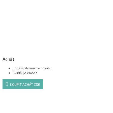
Achát
Přináší citovou rovnováhu
Uklidňuje emoce
KOUPIT ACHÁT ZDE