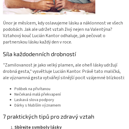
Únor je měsícem, kdy oslavujeme lásku a náklonnost ve všech
podobách. Jak ale udržet vztah živý nejen na Valentýna?
Vztahový kouč Lucián Kantor odhaluje, jak pečovat o
partnerskou lásku každý den v roce.
Síla každodenních drobností
"Zamilovanost je jako velký plamen, ale oheň lásky udržují
drobná gesta," vysvětluje Lucián Kantor. Právě tato maličká,
ale významná gesta vytvářejí silnější pocit vzájemné blízkosti:
Polibek na přivítanou
Nečekaná malá překvapení
Laskavá slova podpory
Dárky s hlubším významem
7 praktických tipů pro zdravý vztah
Sbírejte symboly lásky