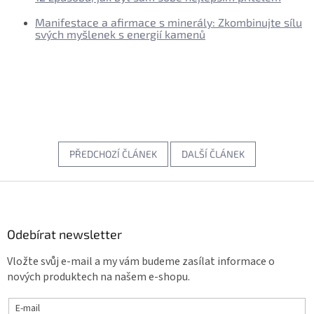
Manifestace a afirmace s minerály: Zkombinujte sílu
svých myšlenek s energií kamenů
PŘEDCHOZÍ ČLÁNEK
DALŠÍ ČLÁNEK
Z
á
p
a
Odebírat newsletter
t
Vložte svůj e-mail a my vám budeme zasílat informace o
í
nových produktech na našem e-shopu.
E-mail