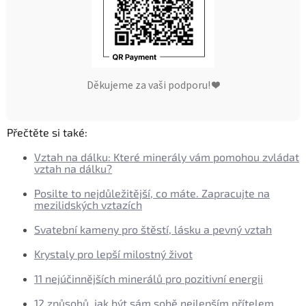
Děkujeme za vaši podporu! ❤️
Přečtěte si také:
Vztah na dálku: Které minerály vám pomohou zvládat
vztah na dálku?
Posilte to nejdůležitější, co máte. Zapracujte na
mezilidských vztazích
Svatební kameny pro štěstí, lásku a pevný vztah
Krystaly pro lepší milostný život
11 nejúčinnějších minerálů pro pozitivní energii
12 způsobů, jak být sám sobě nejlepším přítelem