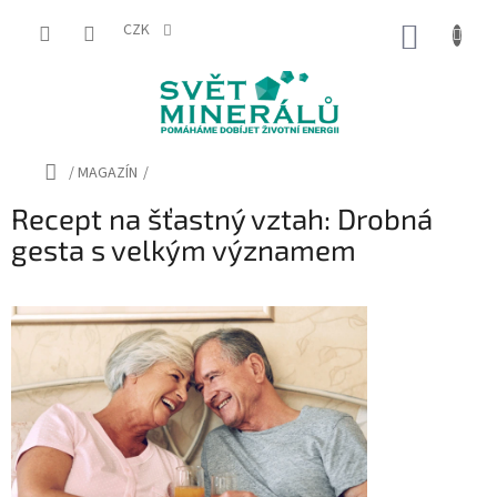
Přejít
na
CZK
NÁKUP
obsah
KOŠÍK
Domů
/
MAGAZÍN
/
Recept na šťastný vztah: Drobná
gesta s velkým významem