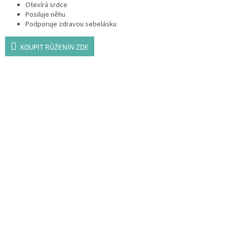
Otevírá srdce
Posiluje něhu
Podporuje zdravou sebelásku
KOUPIT RŮŽENÍN ZDE