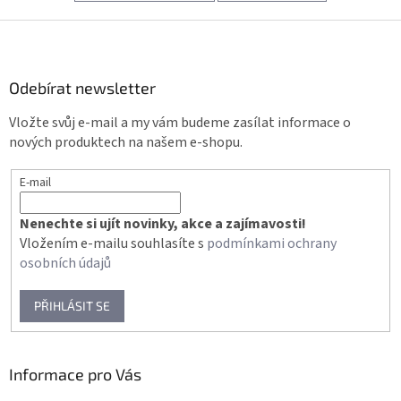
Z
á
p
a
Odebírat newsletter
t
Vložte svůj e-mail a my vám budeme zasílat informace o
í
nových produktech na našem e-shopu.
E-mail
Nenechte si ujít novinky, akce a zajímavosti!
Vložením e-mailu souhlasíte s
podmínkami ochrany
osobních údajů
PŘIHLÁSIT SE
Informace pro Vás