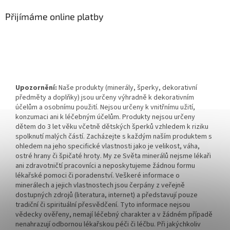
Přijímáme online platby
Upozornění:
Naše produkty (minerály, šperky, dekorativní
předměty a doplňky) jsou určeny výhradně k dekorativním
účelům a osobnímu použití. Nejsou určeny k vnitřnímu užití,
konzumaci ani k léčebným účelům. Produkty nejsou určeny
dětem do 3 let věku včetně dětských šperků vzhledem k riziku
spolknutí malých částí. Zacházejte s každým naším produktem s
ohledem na jeho specifické vlastnosti jako je velikost, váha,
ostré hrany či špičaté hroty. My ze Světa minerálů nejsme lékaři
ani zdravotničtí pracovníci a neposkytujeme žádnou formu
lékařské pomoci či poradenství. Veškeré informace o
minerálech a jejich vlastnostech jsou čerpány z veřejně
dostupných zdrojů (literatura, internet) a představují pouze
tradiční či spirituální přesvědčení. Tyto informace nejsou
vědecky ověřeny, nemají léčebný charakter a v žádném případě
nenahrazují odbornou lékařskou péči či léčbu. Při jakýchkoliv