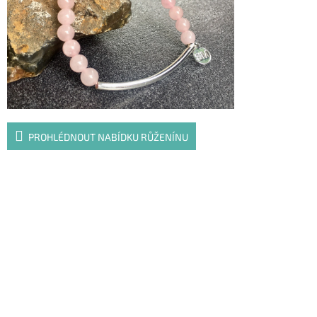
PROHLÉDNOUT NABÍDKU RŮŽENÍNU