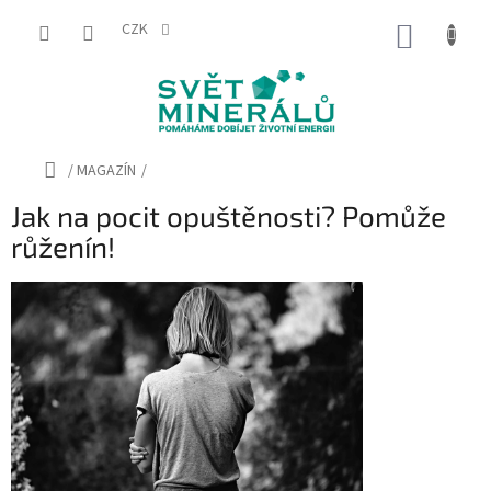
Přejít
na
CZK
NÁKUP
obsah
KOŠÍK
Domů
/
MAGAZÍN
/
Jak na pocit opuštěnosti? Pomůže
růženín!