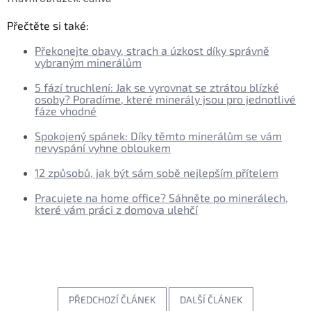
Přečtěte si také:
Překonejte obavy, strach a úzkost díky správně
vybraným minerálům
5 fází truchlení: Jak se vyrovnat se ztrátou blízké
osoby? Poradíme, které minerály jsou pro jednotlivé
fáze vhodné
Spokojený spánek: Díky těmto minerálům se vám
nevyspání vyhne obloukem
12 způsobů, jak být sám sobě nejlepším přítelem
Pracujete na home office? Sáhněte po minerálech,
které vám práci z domova ulehčí
PŘEDCHOZÍ ČLÁNEK
DALŠÍ ČLÁNEK