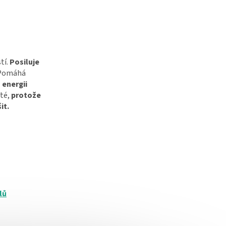
tí.
Posiluje
. Pomáhá
 energii
té,
protože
it.
lů