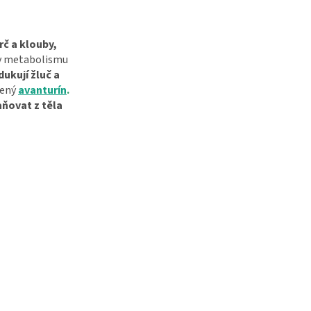
rč a klouby,
 v metabolismu
ukují žluč a
vený
avanturín
.
ňovat z těla