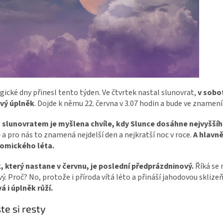
ické dny přinesl tento týden. Ve čtvrtek nastal slunovrat,
v sobo
vý úplněk
. Dojde k němu 22. června v 3.07 hodin a bude ve znamen
 slunovratem je myšlena chvíle, kdy Slunce dosáhne nejvyšší
e
a pro nás to znamená nejdelší den a nejkratší noc v roce.
A hlavně
omického léta.
, který nastane v červnu, je poslední předprázdninový.
Říká se 
ý. Proč? No, protože i příroda vítá léto a přináší jahodovou sklize
á i úplněk růží.
te si resty