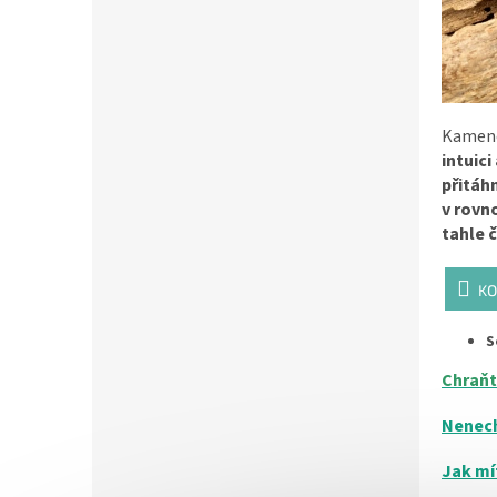
Kamenem
intuici
přitáh
v rovn
tahle 
KO
S
Chraňte
Nenech
Jak mí