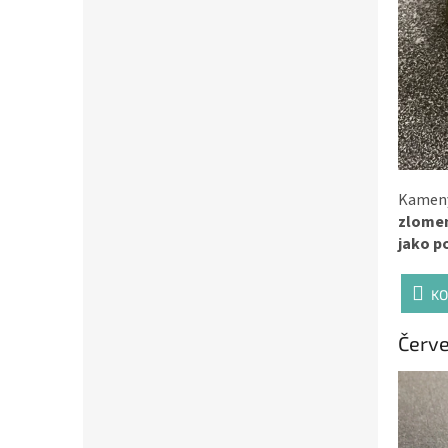
Kameny
zlomen
jako p
KO
Červe