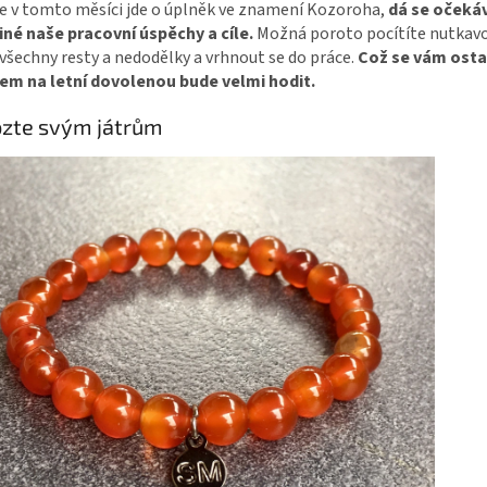
e v tomto měsíci jde o úplněk ve znamení Kozoroha,
dá se očekáv
iné naše pracovní úspěchy a cíle.
Možná poroto pocítíte nutkav
 všechny resty a nedodělky a vrhnout se do práce.
Což se vám osta
em na letní dovolenou bude velmi hodit.
zte svým játrům