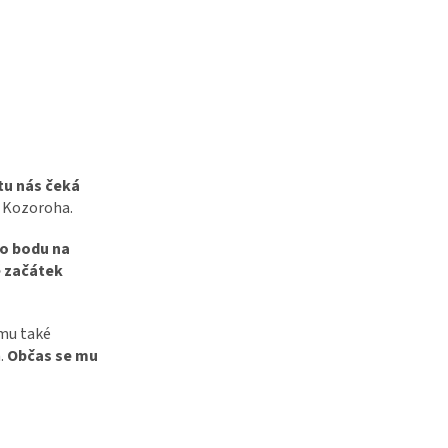
tu nás čeká
í Kozoroha.
ho bodu na
 začátek
mu také
ň.
Občas se mu