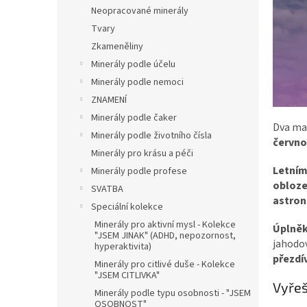
n
Neopracované minerály
e
Tvary
l
Zkameněliny
Minerály podle účelu
Minerály podle nemoci
ZNAMENÍ
Minerály podle čaker
Dva mag
Minerály podle životního čísla
červno
Minerály pro krásu a péči
Letním
Minerály podle profese
obloz
SVATBA
astron
Speciální kolekce
Minerály pro aktivní mysl - Kolekce
Úplněk
"JSEM JINAK" (ADHD, nepozornost,
jahodov
hyperaktivita)
přezdív
Minerály pro citlivé duše - Kolekce
"JSEM CITLIVKA"
Vyřeš
Minerály podle typu osobnosti - "JSEM
OSOBNOST"