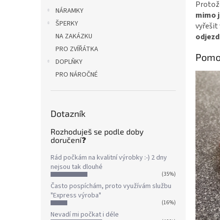
Protož
NÁRAMKY
mimo j
ŠPERKY
vyřešit
NA ZAKÁZKU
odjezd
PRO ZVÍŘÁTKA
Pomo
DOPLŇKY
PRO NÁROČNÉ
Dotazník
Rozhoduješ se podle doby
doručení❓
Rád počkám na kvalitní výrobky :-) 2 dny
nejsou tak dlouhé
(35%)
Často pospíchám, proto využívám službu
"Express výroba"
(16%)
Nevadí mi počkat i déle