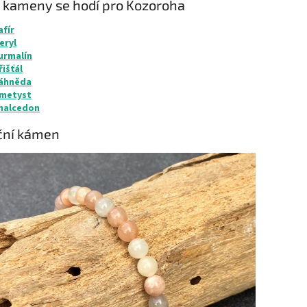
 kameny se hodí pro Kozoroha
afír
eryl
urmalín
řišťál
áhněda
metyst
halcedon
ční kámen