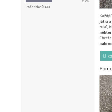
(49%)
Počet hlasů:
152
Každý ú
játra a
tuků, b
někter
Chcete-
nahrom
KO
Pomoc