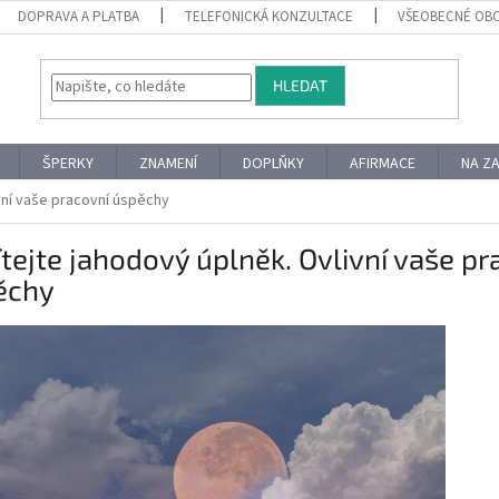
DOPRAVA A PLATBA
TELEFONICKÁ KONZULTACE
VŠEOBECNÉ OB
HLEDAT
ŠPERKY
ZNAMENÍ
DOPLŇKY
AFIRMACE
NA Z
ivní vaše pracovní úspěchy
ítejte jahodový úplněk. Ovlivní vaše pr
ěchy