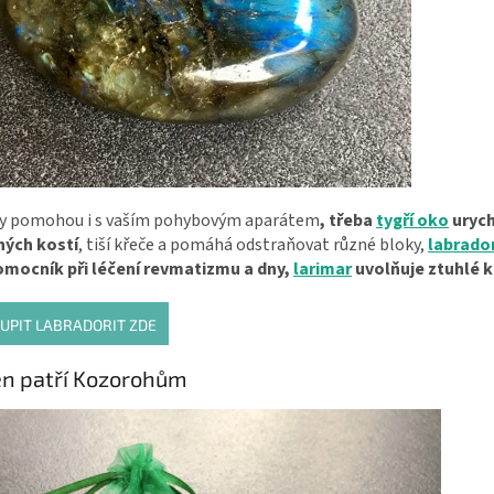
 pomohou i s vaším pohybovým aparátem
, třeba
tygří oko
urych
ých kostí
, tiší křeče a pomáhá odstraňovat různé bloky,
labrador
omocník při léčení revmatizmu a dny,
larimar
uvolňuje ztuhlé k
UPIT LABRADORIT ZDE
n patří Kozorohům