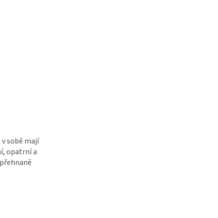
 v sobě mají
, opatrní a
ž přehnaně