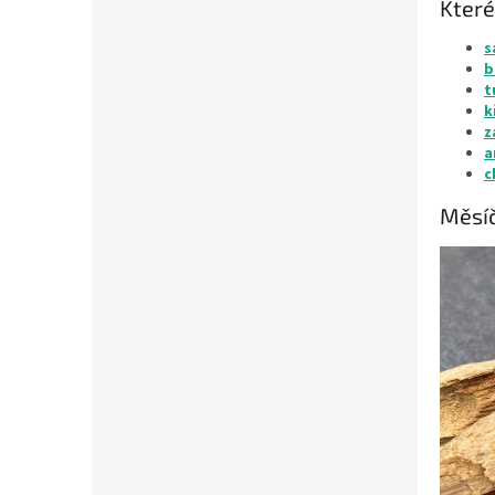
Které
s
b
t
k
z
a
c
Měsí