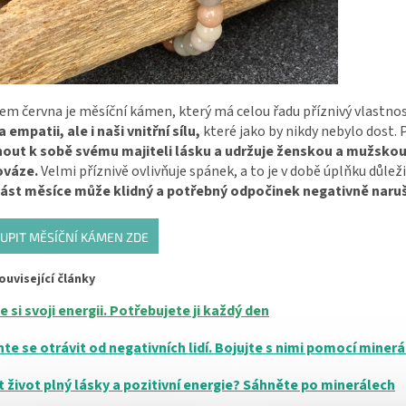
 června je měsíční kámen, který má celou řadu příznivý vlastnos
 a empatii, ale i naši vnitřní sílu,
které jako by nikdy nebylo dost
nout k sobě svému majiteli lásku a udržuje ženskou a mužskou
ováze.
Velmi příznivě ovlivňuje spánek, a to je v době úplňku důleži
část měsíce může klidný a potřebný odpočinek negativně naruš
UPIT MĚSÍČNÍ KÁMEN ZDE
ouvisející články
 si svoji energii. Potřebujete ji každý den
te se otrávit od negativních lidí. Bojujte s nimi pomocí minerá
t život plný lásky a pozitivní energie? Sáhněte po minerálech