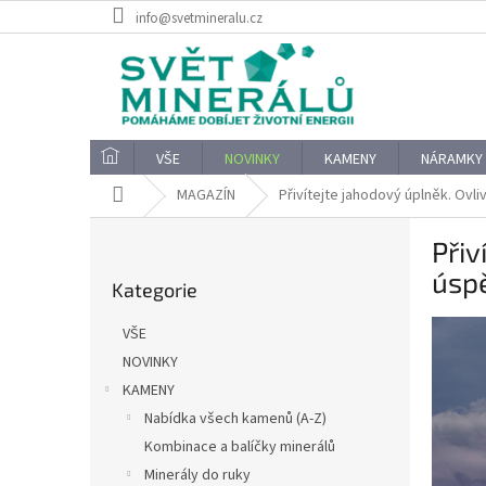
Přejít
info@svetmineralu.cz
na
obsah
VŠE
NOVINKY
KAMENY
NÁRAMKY
Domů
MAGAZÍN
Přivítejte jahodový úplněk. Ovl
P
Přiv
o
Přeskočit
s
úsp
Kategorie
kategorie
t
r
VŠE
a
NOVINKY
n
KAMENY
n
í
Nabídka všech kamenů (A-Z)
p
Kombinace a balíčky minerálů
a
Minerály do ruky