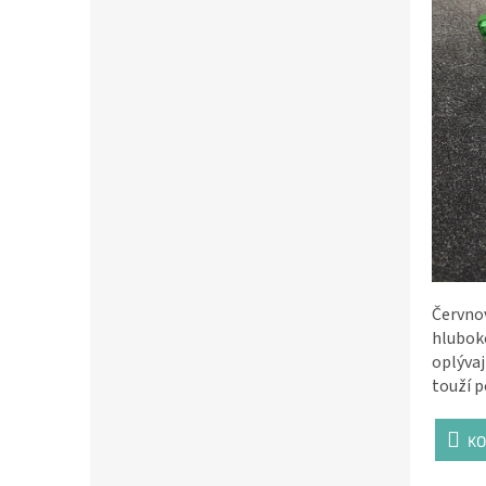
Červnov
hluboko
oplývaj
touží p
KO