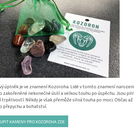
ý úplněk je ve znamení Kozoroha. Lidé v tomto znamení narozeni
 zakořeněné nekonečné úsilí a velkou touhu po úspěchu. Jsou pilní
í trpělivostí. Někdy je však přemůže silná touha po moci. Občas a
o přepychu a bohatství.
UPIT KAMENY PRO KOZOROHA ZDE