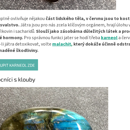
plně ovlivňuje nějakou
část lidského těla, v červnu jsou to kost
 svalstvo.
Játra jsou pro nás zcela klíčovým orgánem, hrají úlohu
ílkovin i sacharidů.
Slouží jako zásobárna důležitých látek a prod
é hormony.
Pro správnou funkci jater se hodí třeba
karneol
a čer
li játra detoxikovat, volte
malachit
,
který dokáže účinně odstra
aděné škodliviny.
UPIT KARNEOL ZDE
níci s klouby