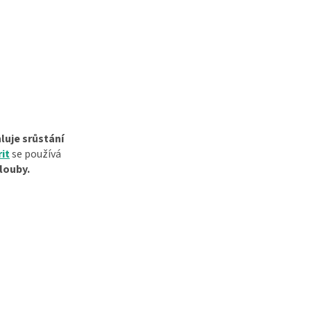
luje srůstání
it
se používá
louby.