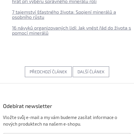
hrát při výběru správného minerálu roli
7 tajemství šťastného života: Spojení minerálů a
osobního růstu
16 návyků organizovaných lidí: Jak vnést řád do života s
pomocí minerálů
PŘEDCHOZÍ ČLÁNEK
DALŠÍ ČLÁNEK
Z
á
p
a
Odebírat newsletter
t
Vložte svůj e-mail a my vám budeme zasílat informace o
í
nových produktech na našem e-shopu.