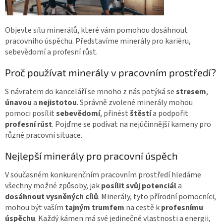
Objevte sílu minerálů, které vám pomohou dosáhnout
pracovního úspěchu. Představíme minerály pro kariéru,
sebevědomí a profesní růst.
Proč používat minerály v pracovním prostředí?
S návratem do kanceláří se mnoho z nás potýká se
stresem
,
únavou
a
nejistotou
. Správně zvolené minerály mohou
pomoci posílit
sebevědomí
, přinést
štěstí
a podpořit
profesní
růst
. Pojďme se podívat na nejúčinnější kameny pro
různé pracovní situace.
Nejlepší minerály pro pracovní úspěch
V současném konkurenčním pracovním prostředí hledáme
všechny možné způsoby, jak
posílit svůj potenciál
a
dosáhnout vysněných cílů
. Minerály, tyto přírodní pomocníci,
mohou být vaším
tajným trumfem
na cestě k
profesnímu
úspěchu
. Každý kámen má své jedinečné vlastnosti a energii,