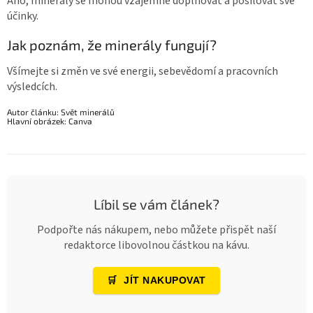
Ano, minerály se mohou vzájemně doplňovat a posilovat své
účinky.
Jak poznám, že minerály fungují?
Všímejte si změn ve své energii, sebevědomí a pracovních
výsledcích.
Autor článku: Svět minerálů
Hlavní obrázek: Canva
Líbil se vám článek?
Podpořte nás nákupem, nebo můžete přispět naší
redaktorce libovolnou částkou na kávu.
🛒
JÍT NAKUPOVAT