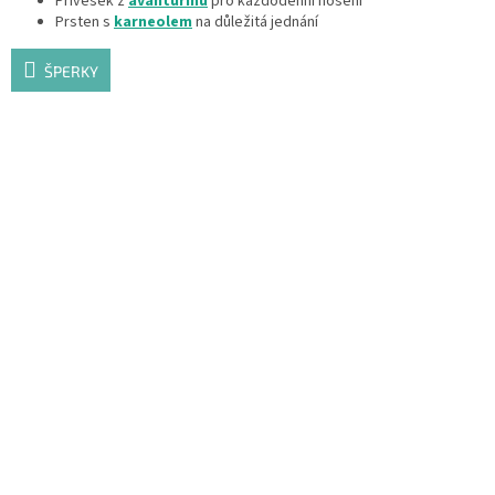
Přívěsek z
avanturínu
pro každodenní nošení
Prsten s
karneolem
na důležitá jednání
ŠPERKY