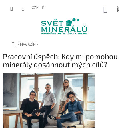
Přejít
na
CZK
NÁKUP
obsah
KOŠÍK
Domů
/
MAGAZÍN
/
Pracovní úspěch: Kdy mi pomohou
minerály dosáhnout mých cílů?