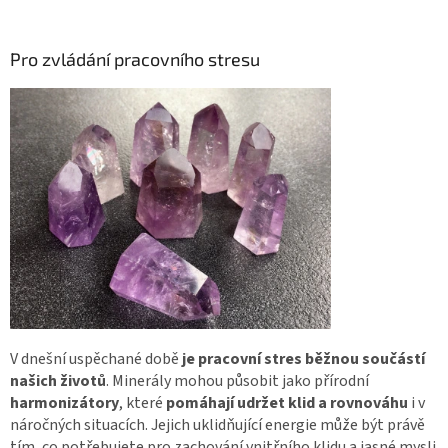
Pro zvládání pracovního stresu
V dnešní uspěchané době
je pracovní stres běžnou součástí
našich životů
. Minerály mohou působit jako přírodní
harmonizátory
, které
pomáhají udržet klid a rovnováhu
i v
náročných situacích. Jejich uklidňující energie může být právě
tím, co potřebujete pro zachování vnitřního klidu a jasné mysli