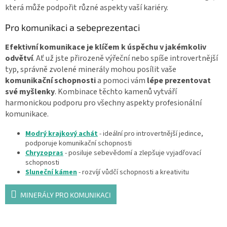
která může podpořit různé aspekty vaší kariéry.
Pro komunikaci a sebeprezentaci
Efektivní komunikace je klíčem k úspěchu v jakémkoliv
odvětví
. Ať už jste přirozeně výřeční nebo spíše introvertnější
typ, správně zvolené minerály mohou posílit vaše
komunikační schopnosti
a pomoci vám
lépe prezentovat
své myšlenky
. Kombinace těchto kamenů vytváří
harmonickou podporu pro všechny aspekty profesionální
komunikace.
Modrý krajkový achát
- ideální pro introvertnější jedince,
podporuje komunikační schopnosti
Chryzopras
- posiluje sebevědomí a zlepšuje vyjadřovací
schopnosti
Sluneční kámen
- rozvíjí vůdčí schopnosti a kreativitu
MINERÁLY PRO KOMUNIKACI