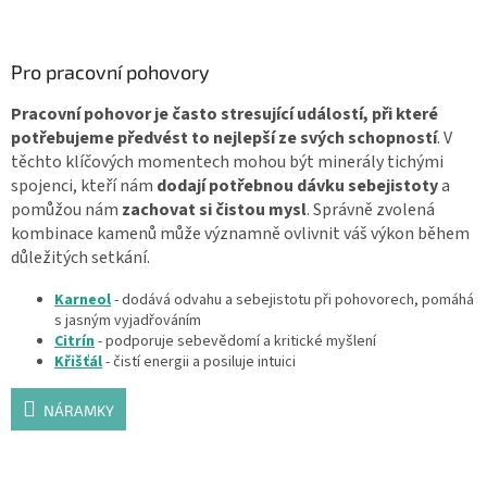
Pro pracovní pohovory
Pracovní pohovor je často stresující událostí, při které
potřebujeme předvést to nejlepší ze svých schopností
. V
těchto klíčových momentech mohou být minerály tichými
spojenci, kteří nám
dodají potřebnou dávku sebejistoty
a
pomůžou nám
zachovat si čistou mysl
. Správně zvolená
kombinace kamenů může významně ovlivnit váš výkon během
důležitých setkání.
Karneol
- dodává odvahu a sebejistotu při pohovorech, pomáhá
s jasným vyjadřováním
Citrín
- podporuje sebevědomí a kritické myšlení
Křišťál
- čistí energii a posiluje intuici
NÁRAMKY