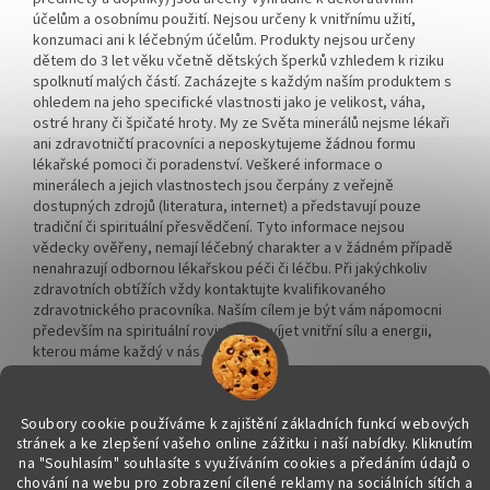
účelům a osobnímu použití. Nejsou určeny k vnitřnímu užití,
konzumaci ani k léčebným účelům. Produkty nejsou určeny
dětem do 3 let věku včetně dětských šperků vzhledem k riziku
spolknutí malých částí. Zacházejte s každým naším produktem s
ohledem na jeho specifické vlastnosti jako je velikost, váha,
ostré hrany či špičaté hroty. My ze Světa minerálů nejsme lékaři
ani zdravotničtí pracovníci a neposkytujeme žádnou formu
lékařské pomoci či poradenství. Veškeré informace o
minerálech a jejich vlastnostech jsou čerpány z veřejně
dostupných zdrojů (literatura, internet) a představují pouze
tradiční či spirituální přesvědčení. Tyto informace nejsou
vědecky ověřeny, nemají léčebný charakter a v žádném případě
nenahrazují odbornou lékařskou péči či léčbu. Při jakýchkoliv
zdravotních obtížích vždy kontaktujte kvalifikovaného
zdravotnického pracovníka. Naším cílem je být vám nápomocni
především na spirituální rovině a rozvíjet vnitřní sílu a energii,
kterou máme každý v nás.
Soubory cookie používáme k zajištění základních funkcí webových
stránek a ke zlepšení vašeho online zážitku i naší nabídky.
Kliknutím
na "Souhlasím" souhlasíte s využíváním cookies a předáním údajů o
Vytvořil Shoptet
chování na webu pro zobrazení cílené reklamy na sociálních sítích a