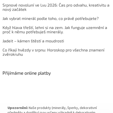
Srpnové novoluní ve Lvu 2026: Čas pro odvahu, kreativitu a
nový začátek
Jak vybrat minerál podle toho, co právě potřebujete?
Když hlava třeští, lehni si na zem. Jak funguje uzemnění a
proč k němu potřebuješ minerály.
Jadeit – kámen štěstí a moudrosti
Co říkají hvězdy v srpnu: Horoskop pro všechna znamení
zvěrokruhu
Přijímáme online platby
Upozornění:
Naše produkty (minerály, šperky, dekorativní
předměty a doplňky) jsou určeny výhradně k dekorativním