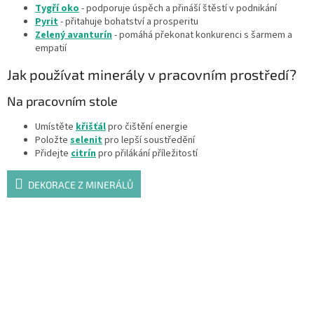
Tygří oko
- podporuje úspěch a přináší štěstí v podnikání
Pyrit
- přitahuje bohatství a prosperitu
Zelený avanturín
- pomáhá překonat konkurenci s šarmem a
empatií
Jak používat minerály v pracovním prostředí?
Na pracovním stole
Umístěte
křišťál
pro čištění energie
Položte
selenit
pro lepší soustředění
Přidejte
citrín
pro přilákání příležitostí
DEKORACE Z MINERÁLŮ