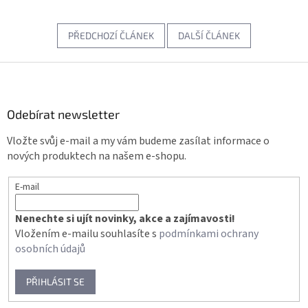
PŘEDCHOZÍ ČLÁNEK
DALŠÍ ČLÁNEK
Z
á
p
a
Odebírat newsletter
t
Vložte svůj e-mail a my vám budeme zasílat informace o
í
nových produktech na našem e-shopu.
E-mail
Nenechte si ujít novinky, akce a zajímavosti!
Vložením e-mailu souhlasíte s
podmínkami ochrany
osobních údajů
PŘIHLÁSIT SE