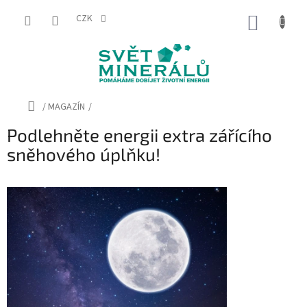
Přejít
na
CZK
NÁKUP
obsah
KOŠÍK
Domů
/
MAGAZÍN
/
Podlehněte energii extra zářícího
sněhového úplňku!