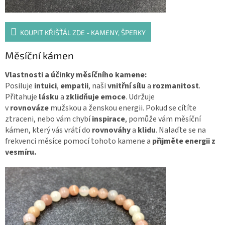
KOUPIT KŘIŠŤÁL ZDE - KAMENY, ŠPERKY
Měsíční kámen
Vlastnosti a účinky měsíčního kamene:
Posiluje
intuici
,
empatii
, naši
vnitřní sílu
a
rozmanitost
.
Přitahuje
lásku
a
zklidňuje emoce
. Udržuje
v
rovnováze
mužskou a ženskou energii. Pokud se cítíte
ztraceni, nebo vám chybí
inspirace
, pomůže vám měsíční
kámen, který vás vrátí do
rovnováhy
a
klidu
.
Nalaďte se na
frekvenci měsíce pomocí tohoto kamene a
přijměte energii z
vesmíru.