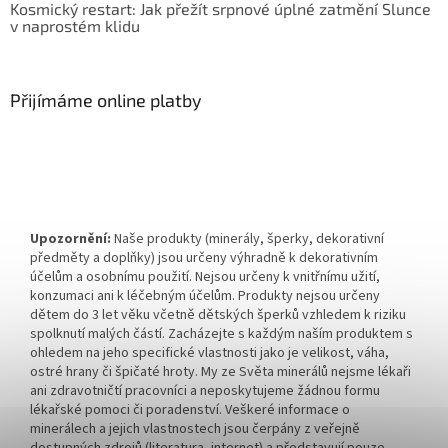
Kosmický restart: Jak přežít srpnové úplné zatmění Slunce
v naprostém klidu
Přijímáme online platby
Upozornění:
Naše produkty (minerály, šperky, dekorativní
předměty a doplňky) jsou určeny výhradně k dekorativním
účelům a osobnímu použití. Nejsou určeny k vnitřnímu užití,
konzumaci ani k léčebným účelům. Produkty nejsou určeny
dětem do 3 let věku včetně dětských šperků vzhledem k riziku
spolknutí malých částí. Zacházejte s každým naším produktem s
ohledem na jeho specifické vlastnosti jako je velikost, váha,
ostré hrany či špičaté hroty. My ze Světa minerálů nejsme lékaři
ani zdravotničtí pracovníci a neposkytujeme žádnou formu
lékařské pomoci či poradenství. Veškeré informace o
minerálech a jejich vlastnostech jsou čerpány z veřejně