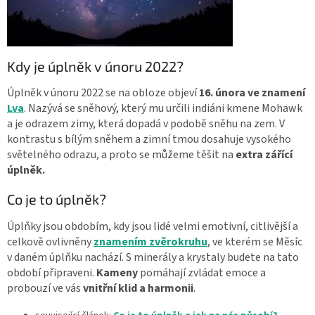
Kdy je úplněk v únoru 2022?
Úplněk v únoru 2022 se na obloze objeví
16. února ve znamení
Lva
. Nazývá se sněhový, který mu určili indiáni kmene Mohawk
a je odrazem zimy, která dopadá v podobě sněhu na zem. V
kontrastu s bílým sněhem a zimní tmou dosahuje vysokého
světelného odrazu, a proto se můžeme těšit na
extra zářící
úplněk.
Co je to úplněk?
Úplňky jsou obdobím, kdy jsou lidé velmi emotivní, citlivější a
celkově ovlivněny
znamením zvěrokruhu
, ve kterém se Měsíc
v daném úplňku nachází. S minerály a krystaly budete na tato
období připraveni.
Kameny
pomáhají zvládat emoce a
probouzí ve vás
vnitřní klid a harmonii
.