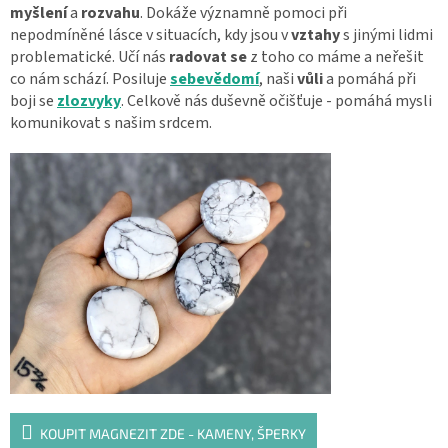
myšlení
a
rozvahu
. Dokáže významně pomoci při
nepodmíněné lásce v situacích, kdy jsou v
vztahy
s jinými lidmi
problematické. Učí nás
radovat se
z toho co máme a neřešit
co nám schází.
Posiluje
sebevědomí
, naši
vůli
a pomáhá při
boji se
zlozvyky
. Celkově nás duševně očišťuje - pomáhá mysli
komunikovat s našim srdcem.
KOUPIT MAGNEZIT ZDE - KAMENY, ŠPERKY