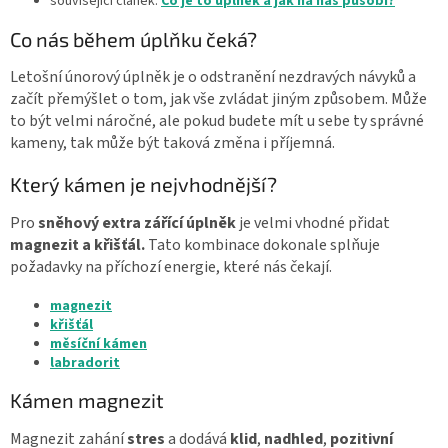
související článek:
Co je to úplněk a jak na nás působí?
Co nás během úplňku čeká?
Letošní únorový úplněk je o odstranění nezdravých návyků a
začít přemýšlet o tom, jak vše zvládat jiným způsobem. Může
to být velmi náročné, ale pokud budete mít u sebe ty správné
kameny, tak může být taková změna i příjemná.
Který kámen je nejvhodnější?
Pro
sněhový extra zářící úplněk
je velmi vhodné přidat
magnezit a křišťál.
Tato kombinace dokonale splňuje
požadavky na příchozí energie, které nás čekají.
magnezit
křišťál
měsíční kámen
labradorit
Kámen magnezit
Magnezit zahání
stres
a dodává
klid
,
nadhled
,
pozitivní