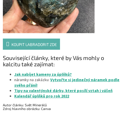
KOUPIT LABRADORIT ZDE
Související články, které by Vás mohly o
kalcitu také zajímat:
Jak nabíjet kameny za úplňků?
náramky na zakázku:
Vytvořte si jedinečný náramek podle
svého přání!
Tipy na valentýnské dárky, které posílí vztah i vášeň
Kalendář úplňků pro rok 2022
Autor článku: Svět Minerálů
Zdroj hlavního obrázku: Canva