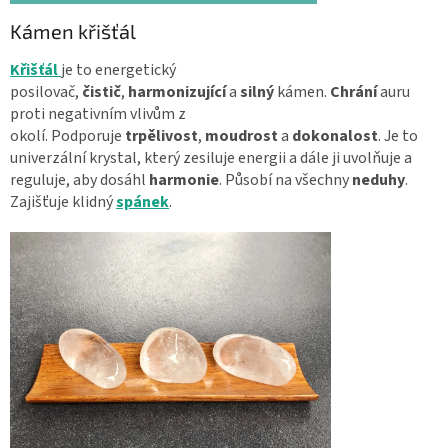
Kámen křišťál
Křišťál
je to energetický
posilovač,
čistič
,
harmonizující
a
silný
kámen.
Chrání
auru
proti negativním vlivům z
okolí.
Podporuje
trpělivost
,
moudrost
a
dokonalost
.
Je to
univerzální krystal, který zesiluje energii a dále ji uvolňuje a
reguluje, aby dosáhl
harmonie
. Působí na všechny
neduhy
.
Zajišťuje klidný
spánek
.