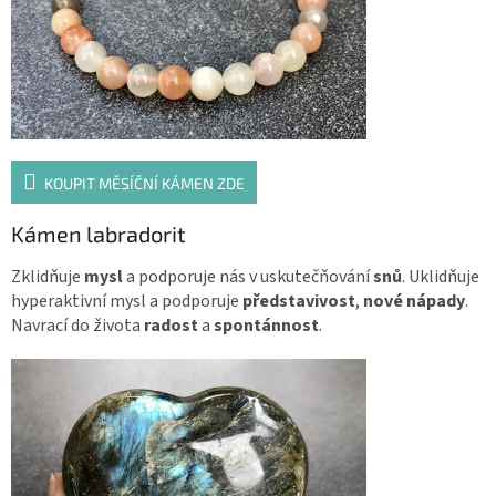
KOUPIT MĚSÍČNÍ KÁMEN ZDE
Kámen labradorit
Zklidňuje
mysl
a podporuje nás v uskutečňování
snů
. Uklidňuje
hyperaktivní mysl a podporuje
představivost
,
nové nápady
.
Navrací do života
radost
a
spontánnost
.