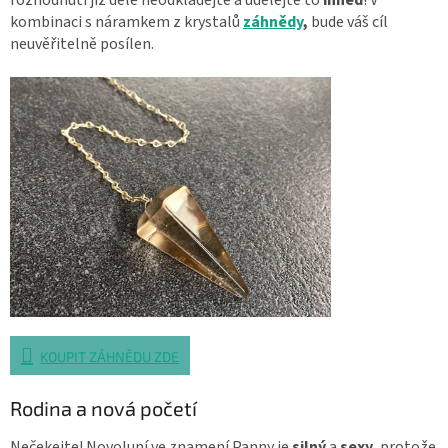
kombinaci s náramkem z krystalů
záhnědy
,
bude váš cíl
neuvěřitelně posílen.
KOUPIT ZÁHNĚDU ZDE
Rodina a nová početí
Nečekejte! Novoluní ve znamení Panny je
silný
a
sexy
, protože