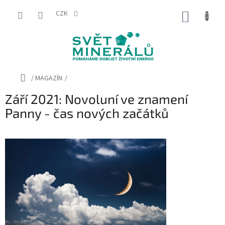
Přejít
na
CZK
NÁKUP
obsah
KOŠÍK
Domů
/
MAGAZÍN
/
Září 2021: Novoluní ve znamení
Panny - čas nových začátků