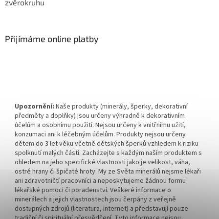
zvěrokruhu
Přijímáme online platby
Upozornění:
Naše produkty (minerály, šperky, dekorativní
předměty a doplňky) jsou určeny výhradně k dekorativním
účelům a osobnímu použití. Nejsou určeny k vnitřnímu užití,
konzumaci ani k léčebným účelům. Produkty nejsou určeny
dětem do 3 let věku včetně dětských šperků vzhledem k riziku
spolknutí malých částí. Zacházejte s každým naším produktem s
ohledem na jeho specifické vlastnosti jako je velikost, váha,
ostré hrany či špičaté hroty. My ze Světa minerálů nejsme lékaři
ani zdravotničtí pracovníci a neposkytujeme žádnou formu
lékařské pomoci či poradenství. Veškeré informace o
minerálech a jejich vlastnostech jsou čerpány z veřejně
dostupných zdrojů (literatura, internet) a představují pouze
tradiční či spirituální přesvědčení. Tyto informace nejsou