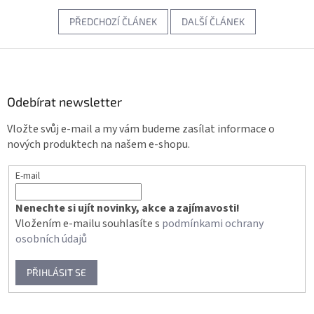
PŘEDCHOZÍ ČLÁNEK
DALŠÍ ČLÁNEK
Z
á
p
a
Odebírat newsletter
t
Vložte svůj e-mail a my vám budeme zasílat informace o
í
nových produktech na našem e-shopu.
E-mail
Nenechte si ujít novinky, akce a zajímavosti!
Vložením e-mailu souhlasíte s
podmínkami ochrany
osobních údajů
PŘIHLÁSIT SE