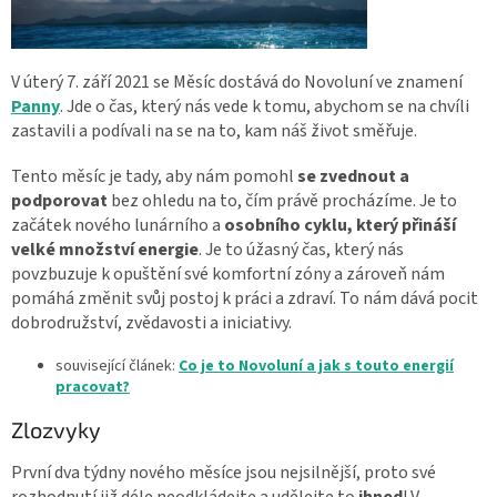
V úterý 7. září 2021 se Měsíc dostává do Novoluní ve znamení
Panny
. Jde o čas, který
nás vede k tomu, abychom se na chvíli
zastavili a podívali na se na to, kam náš život směřuje.
Tento měsíc je tady, aby nám pomohl
se zvednout a
podporovat
bez ohledu na to, čím právě procházíme. Je to
začátek nového lunárního a
osobního cyklu, který přináší
velké množství energie
. Je to úžasný čas, který nás
povzbuzuje k opuštění své komfortní zóny a zároveň nám
pomáhá změnit svůj postoj k práci a zdraví. To nám dává pocit
dobrodružství, zvědavosti a iniciativy.
související článek:
Co je to Novoluní a jak s touto energií
pracovat?
Zlozvyky
První dva týdny nového měsíce jsou nejsilnější, proto své
rozhodnutí již déle neodkládejte a udělejte to
ihned
! V