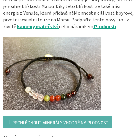
je v silné blízkosti Marsu. Díky této blízkosti se také mísí
energie z Venuše, která přidává náklonnost a citlivost k syrové,
prvotní sexuální touze na Marsu. Podpořte tento nový krok v
životě
kameny mateřství
nebo náramkem
Plodnosti
.
PROHLÉDNOUT MINERÁLY VHODNÉ NA PLODNOST