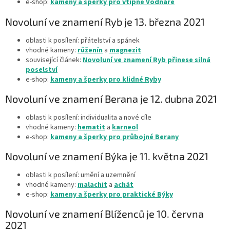
e-shop:
kameny a šperky pro vtipné Vodnáře
Novoluní ve znamení Ryb je 13. března 2021
oblasti k posílení: přátelství a spánek
vhodné kameny:
růženín
a
magnezit
související článek:
Novoluní ve znamení Ryb přinese silná
poselství
e-shop:
kameny a šperky pro klidné Ryby
Novoluní ve znamení Berana je 12. dubna 2021
oblasti k posílení: individualita a nové cíle
vhodné kameny:
hematit
a
karneol
e-shop:
kameny a šperky pro průbojné Berany
Novoluní ve znamení
Býka je 11. května 2021
oblasti k posílení: umění a uzemnění
vhodné kameny:
malachit
a
achát
e-shop:
kameny a šperky pro praktické Býky
Novoluní ve znamení Blíženců je 10. června
2021