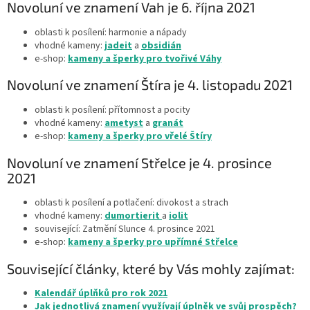
Novoluní ve znamení Vah je 6. října 2021
oblasti k posílení: harmonie a nápady
vhodné kameny:
jadeit
a
obsidián
e-shop:
kameny a šperky pro tvořivé Váhy
Novoluní ve znamení Štíra je 4. listopadu 2021
oblasti k posílení: přítomnost a pocity
vhodné kameny:
ametyst
a
granát
e-shop:
kameny a šperky pro vřelé Štíry
Novoluní ve znamení Střelce je 4. prosince
2021
oblasti k posílení a potlačení: divokost a strach
vhodné kameny:
dumortierit
a
iolit
související: Zatmění Slunce 4. prosince 2021
e-shop:
kameny a šperky pro upřímné Střelce
Související články, které by Vás mohly zajímat:
Kalendář úplňků pro rok 2021
Jak jednotlivá znamení využívají úplněk ve svůj prospěch?