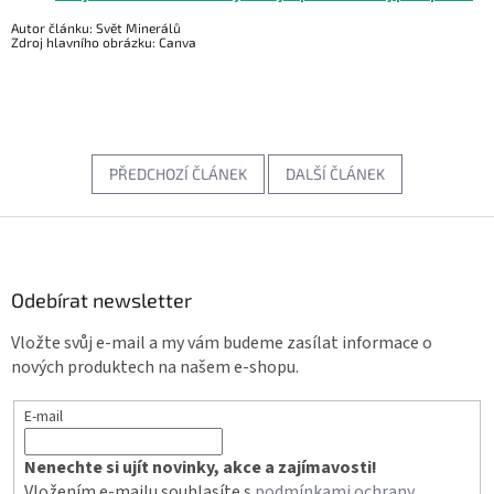
Autor článku: Svět Minerálů
Zdroj hlavního obrázku: Canva
PŘEDCHOZÍ ČLÁNEK
DALŠÍ ČLÁNEK
Z
á
p
a
Odebírat newsletter
t
Vložte svůj e-mail a my vám budeme zasílat informace o
í
nových produktech na našem e-shopu.
E-mail
Nenechte si ujít novinky, akce a zajímavosti!
Vložením e-mailu souhlasíte s
podmínkami ochrany