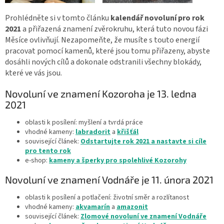
Prohlédněte si v tomto článku
kalendář novoluní pro rok
2021
a přiřazená znamení zvěrokruhu, která tuto novou fázi
Měsíce ovlivňují. Nezapomeňte, že musíte s touto energií
pracovat pomocí kamenů, které jsou tomu přiřazeny, abyste
dosáhli nových cílů a dokonale odstranili všechny blokády,
které ve vás jsou.
Novoluní ve znamení Kozoroha je 13. ledna
2021
oblasti k posílení: myšlení a tvrdá práce
vhodné kameny:
labradorit
a
křišťál
související článek:
Odstartujte rok 2021 a nastavte si cíle
pro tento rok
e-shop:
kameny a šperky pro spolehlivé Kozorohy
Novoluní ve znamení Vodnáře je 11. února 2021
oblasti k posílení a potlačení: životní směr a rozlítanost
vhodné kameny:
akvamarín
a
amazonit
související článek:
Zlomové novoluní ve znamení Vodnáře