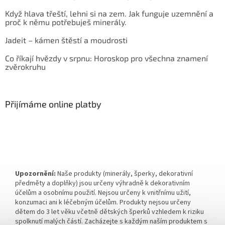
Když hlava třeští, lehni si na zem. Jak funguje uzemnění a
proč k němu potřebuješ minerály.
Jadeit – kámen štěstí a moudrosti
Co říkají hvězdy v srpnu: Horoskop pro všechna znamení
zvěrokruhu
Přijímáme online platby
Upozornění:
Naše produkty (minerály, šperky, dekorativní
předměty a doplňky) jsou určeny výhradně k dekorativním
účelům a osobnímu použití. Nejsou určeny k vnitřnímu užití,
konzumaci ani k léčebným účelům. Produkty nejsou určeny
dětem do 3 let věku včetně dětských šperků vzhledem k riziku
spolknutí malých částí. Zacházejte s každým naším produktem s