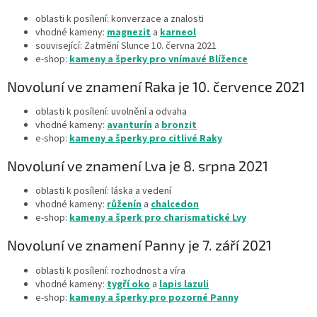
oblasti k posílení: konverzace a znalosti
vhodné kameny:
magnezit
a
karneol
související: Zatmění Slunce 10. června 2021
e-shop:
kameny a šperky pro vnímavé Blížence
Novoluní ve znamení Raka je 10. července 2021
oblasti k posílení: uvolnění a odvaha
vhodné kameny:
avanturín
a
bronzit
e-shop:
kameny a šperky pro citlivé Raky
Novoluní ve znamení Lva je 8. srpna 2021
oblasti k posílení: láska a vedení
vhodné kameny:
růženín
a
chalcedon
e-shop:
kameny a šperk pro charismatické Lvy
Novoluní ve znamení Panny je 7. září 2021
oblasti k posílení: rozhodnost a víra
vhodné kameny:
tygří oko
a
lapis lazuli
e-shop:
kameny a šperky pro pozorné Panny