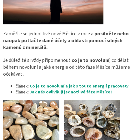
Zaměřte se jednotlivé nové Měsíce v roce a
posilněte nebo
naopak potlačte dané účely a oblasti pomocí silných
kamenů z minerálů.
Je důležité si vždy připomenout
co je to novoluní
, co dělat
během novoluní a jaké energie od této fáze Měsíce můžeme
očekávat
.
článek:
Co je to novoluní a jak s touto energií pracovat?
článek:
Jak nás ovlivňují jednotlivé fáze Měsíce?