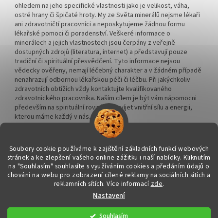
ohledem na jeho specifické vlastnosti jako je velikost, váha,
ostré hrany či špičaté hroty. My ze Světa minerálů nejsme lékaři
ani zdravotničtí pracovníci a neposkytujeme žádnou formu
lékařské pomoci či poradenství. Veškeré informace o
minerálech a jejich vlastnostech jsou čerpány z veřejně
dostupných zdrojů (literatura, internet) a představují pouze
tradiční či spirituální přesvědčení. Tyto informace nejsou
vědecky ověřeny, nemají léčebný charakter a v žádném případě
nenahrazují odbornou lékařskou péči či léčbu. Při jakýchkoliv
zdravotních obtížích vždy kontaktujte kvalifikovaného
zdravotnického pracovníka. Naším cílem je být vám nápomocni
především na spirituální rovině a rozvíjet vnitřní sílu a energii,
kterou máme každý v nás.
Soubory cookie používáme k zajištění základních funkcí webových
stránek a ke zlepšení vašeho online zážitku i naší nabídky.
Kliknutím
na "Souhlasím" souhlasíte s využíváním cookies a předáním údajů o
Vytvořil Shoptet
chování na webu pro zobrazení cílené reklamy na sociálních sítích a
reklamních sítích. Více informací
zde
.
Nastavení
Copyright 2026
Svět minerálů
. Všechna práva vyhrazena.
Upravit
nastavení cookies
Souhlasím