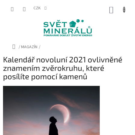
Přejít
na
CZK
NÁKUP
obsah
KOŠÍK
Domů
/
MAGAZÍN
/
Kalendář novoluní 2021 ovlivněné
znamením zvěrokruhu, které
posílíte pomocí kamenů