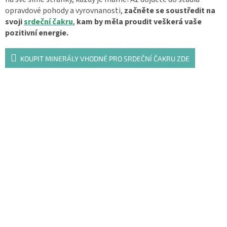
opravdové pohody a vyrovnanosti,
začněte se soustředit na
svoji
srdeční čakru
,
kam by měla proudit veškerá vaše
pozitivní energie.
KOUPIT MINERÁLY VHODNÉ PRO SRDEČNÍ ČAKRU ZDE