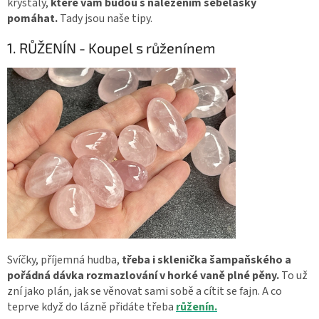
krystaly,
které vám budou s nalezením sebelásky
pomáhat.
Tady jsou naše tipy.
1. RŮŽENÍN - Koupel s růženínem
Svíčky, příjemná hudba,
třeba i sklenička šampaňského a
pořádná dávka rozmazlování v horké vaně plné pěny.
To už
zní jako plán, jak se věnovat sami sobě a cítit se fajn. A co
teprve když do lázně přidáte třeba
růženín.