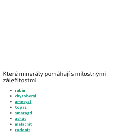
Které minerály pomáhají s milostnými
záležitostmi
rubín
chyzoberyl
ametyst
topaz
smaragd
achát
malachit
rodonit