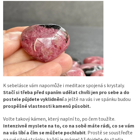
K sebelásce vám napomůže i meditace spojená s krystaly.
Stačí si třeba před spaním udělat chvíli jen pro sebe a do
postele půjdete vyklidnění
a ještě na vás i ve spánku budou
prospěšné vlastnosti kamenů působit.
Volte takový kámen, který naplní to, po čem toužíte.
Intenzivně myslete na to, co na sobě máte rádi, co se vám
na vás líbí a čím se můžete pochlubit
. Prostě se soustřeďte
na své silné stránky, každý je máme! Až dojdete do stadia