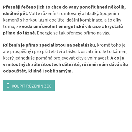
Přesněji řečeno jich to chce do vany ponořit hned několik,
ideálně pět.
Volte růženín tromlovaný a hladký. Spojením
kamenů s horkou lázní docílíte ideální kombinace, a to díky
tomu, že
voda umí uvolnit energetické vibrace z krystalů
přímo do lázně.
Energie se tak přenese přímo na vás.
Růženín je přímo specialistou na sebelásku
, kromě toho je
ale prospěšný i pro přátelství a lásku k ostatním. Je to kámen,
který jednoduše pomáhá projevovat city a vnímavost.
A co je
v milostných záležitostech důležité, růženín nám dává sílu
odpouštět, klidně i sobě samým.
KOUPIT RŮŽENÍN ZDE