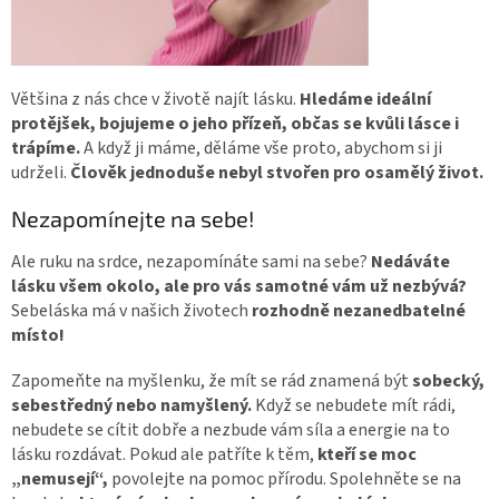
Většina z nás chce v životě najít lásku.
Hledáme ideální
protějšek, bojujeme o jeho přízeň, občas se kvůli lásce i
trápíme.
A když ji máme, děláme vše proto, abychom si ji
udrželi.
Člověk jednoduše nebyl stvořen pro osamělý život.
Nezapomínejte na sebe!
Ale ruku na srdce, nezapomínáte sami na sebe?
Nedáváte
lásku všem okolo, ale pro vás samotné vám už nezbývá?
Sebeláska má v našich životech
rozhodně nezanedbatelné
místo!
Zapomeňte na myšlenku, že mít se rád znamená být
sobecký,
sebestředný nebo namyšlený.
Když se nebudete mít rádi,
nebudete se cítit dobře a nezbude vám síla a energie na to
lásku rozdávat. Pokud ale patříte k těm,
kteří se moc
„nemusejí“,
povolejte na pomoc přírodu. Spolehněte se na