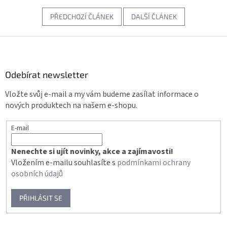
PŘEDCHOZÍ ČLÁNEK
DALŠÍ ČLÁNEK
Z
á
p
a
Odebírat newsletter
t
Vložte svůj e-mail a my vám budeme zasílat informace o
í
nových produktech na našem e-shopu.
E-mail
Nenechte si ujít novinky, akce a zajímavosti!
Vložením e-mailu souhlasíte s
podmínkami ochrany
osobních údajů
PŘIHLÁSIT SE