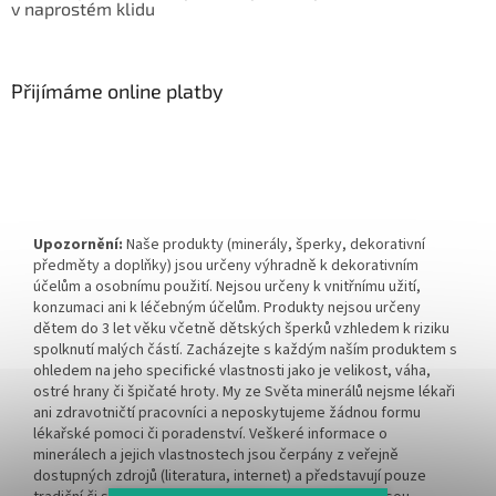
v naprostém klidu
Přijímáme online platby
Upozornění:
Naše produkty (minerály, šperky, dekorativní
předměty a doplňky) jsou určeny výhradně k dekorativním
účelům a osobnímu použití. Nejsou určeny k vnitřnímu užití,
konzumaci ani k léčebným účelům. Produkty nejsou určeny
dětem do 3 let věku včetně dětských šperků vzhledem k riziku
spolknutí malých částí. Zacházejte s každým naším produktem s
ohledem na jeho specifické vlastnosti jako je velikost, váha,
ostré hrany či špičaté hroty. My ze Světa minerálů nejsme lékaři
ani zdravotničtí pracovníci a neposkytujeme žádnou formu
lékařské pomoci či poradenství. Veškeré informace o
minerálech a jejich vlastnostech jsou čerpány z veřejně
dostupných zdrojů (literatura, internet) a představují pouze