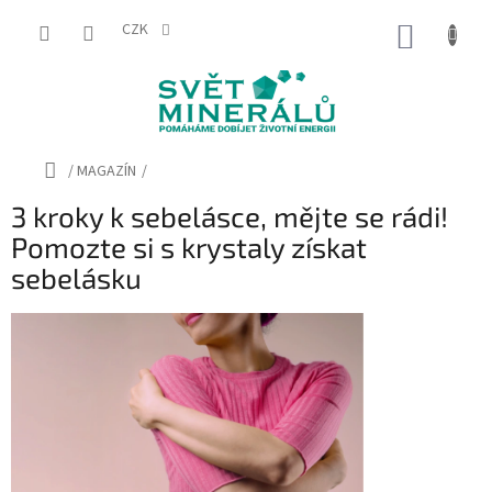
Přejít
na
CZK
NÁKUP
obsah
KOŠÍK
Domů
/
MAGAZÍN
/
3 kroky k sebelásce, mějte se rádi!
Pomozte si s krystaly získat
sebelásku