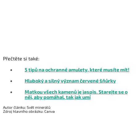
Přečtěte si také:
5 tipů na ochranné amulety, které musíte mít!
Hluboký a silný význam červené šňůrky
Matkou všech kamenů je jaspis. Starejte se o
něj, aby pomáhal, tak jak umí
Autor článku: Svět minerálů
Zdroj hlavního obrázku: Canva