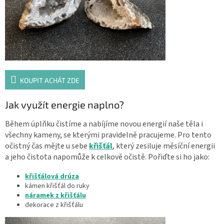
KOUPIT ACHÁT ZDE
Jak využít energie naplno?
Během úplňku čistíme a nabíjíme novou energií naše těla i
všechny kameny, se kterými pravidelně pracujeme. Pro tento
očistný čas mějte u sebe
křišťál
, který zesiluje měsíční energii
a jeho čistota napomůže k celkově očistě. Pořiďte si ho jako:
křišťálová drúza
kámen křišťál do ruky
náramek z křišťálu
dekorace z křišťálu