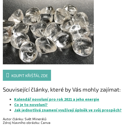
KOUPIT KŘIŠŤÁL ZDE
Související články, které by Vás mohly zajímat:
Kalendář novoluní pro rok 2021 a jeho energie
Co je to novoluní?
Jak jednotlivá znamení využívají úplněk ve svůj prospěch?
Autor článku: Svět Minerálů
Zdroj hlavního obrázku: Canva