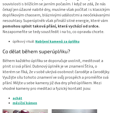
souvislosti s blížícím se jarním počasím. I když se zdá, že nás
čekají jen úžasné nabité dny, musíme však počítat i s klasickým
doplňkovým chaosem, bláznivými událostmi a neočekávanými
nesouhlasy. Superúplněk však přináší silné energie, které vám
pomohou splnit taková přání, která vychází od srdce.
Nezapomeňte se tedy soustředit i na to, co opravdu chcete.
úpňkový rituál:
Nabíjení kamenů za úplňku
Co dělat během superúplňku?
Během každého úplňku se doporučuje uvolnit, meditovat a
plnit si svá přání. Dubnový úplněk je ve znamení Štíra, o
kterém se říká, že v sobě ukrývá osobnost čaroděje a čarodějky.
Využijte sílu tohoto znamení ve svůj prospěch a proměňte svá
přání. Mějte u sebe kameny již dva dny před úplňkem. Mezi
vhodné kameny pro meditaci a fyzický kontakt jsou:
achát
měsíční kámen