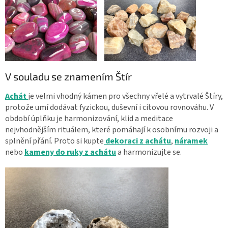
V souladu se znamením Štír
Achát
je velmi vhodný kámen pro všechny vřelé a vytrvalé Štíry,
protože umí dodávat fyzickou, duševní i citovou rovnováhu. V
období úplňku je harmonizování, klid a meditace
nejvhodnějším rituálem, které pomáhají k osobnímu rozvoji a
splnění přání. Pr
oto si kupte
dekoraci z achátu
,
náramek
nebo
kameny do ruky z achátu
a harmonizujte se.