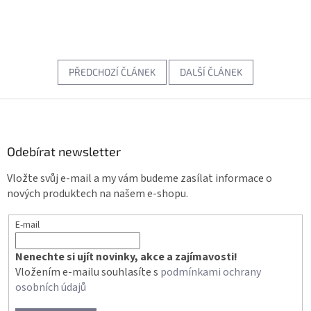
PŘEDCHOZÍ ČLÁNEK
DALŠÍ ČLÁNEK
Z
á
p
a
Odebírat newsletter
t
Vložte svůj e-mail a my vám budeme zasílat informace o
í
nových produktech na našem e-shopu.
E-mail
Nenechte si ujít novinky, akce a zajímavosti!
Vložením e-mailu souhlasíte s
podmínkami ochrany
osobních údajů