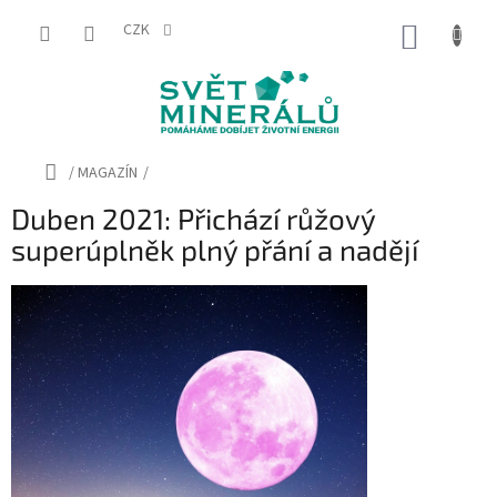
Přejít
na
CZK
NÁKUP
obsah
KOŠÍK
Domů
/
MAGAZÍN
/
Duben 2021: Přichází růžový
superúplněk plný přání a nadějí