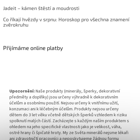
Jadeit – kámen štěstí a moudrosti
Co říkají hvězdy v srpnu: Horoskop pro všechna znamení
zvěrokruhu
Přijímáme online platby
Upozornění:
Naše produkty (minerály, šperky, dekorativní
předměty a doplňky) jsou určeny výhradně k dekorativním
účelům a osobnímu použití. Nejsou určeny k vnitřnímu užití,
konzumaci ani k léčebným účelům. Produkty nejsou určeny
dětem do 3 let věku včetně dětských šperků vzhledem k riziku
spolknutí malých částí. Zacházejte s každým naším produktem s
ohledem na jeho specifické vlastnosti jako je velikost, váha,
ostré hrany či špičaté hroty. My ze Světa minerálů nejsme lékaři
ani zdravotničtí pracovníci a neposkytujeme žádnou formu