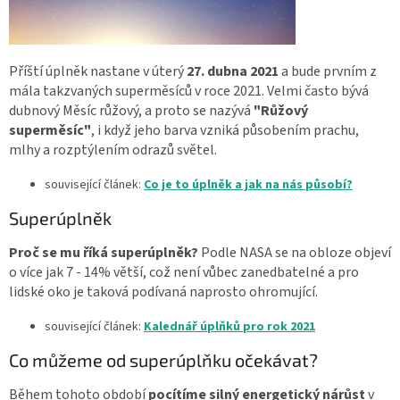
Příští úplněk nastane v úterý
27. dubna 2021
a bude prvním z
mála takzvaných superměsíců v roce 2021. Velmi často bývá
dubnový Měsíc růžový, a proto se nazývá
"Růžový
superměsíc"
, i když jeho barva vzniká působením prachu,
mlhy a rozptýlením odrazů světel.
související článek:
Co je to úplněk a jak na nás působí?
Superúplněk
Proč se mu říká superúplněk?
Podle NASA se na obloze objeví
o více jak 7 - 14% větší, což není vůbec zanedbatelné a pro
lidské oko je taková podívaná naprosto ohromující.
související článek:
Kalednář úplňků pro rok 2021
Co můžeme od superúplňku očekávat?
Během tohoto období
pocítíme silný energetický nárůst
v