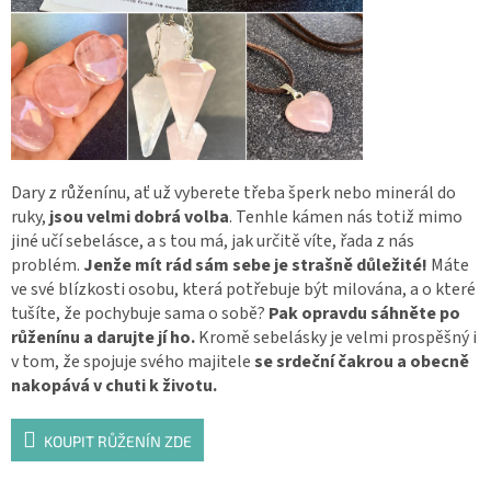
Dary z růženínu, ať už vyberete třeba šperk nebo minerál do
ruky,
jsou velmi dobrá volba
. Tenhle kámen nás totiž mimo
jiné učí sebelásce, a s tou má, jak určitě víte, řada z nás
problém.
Jenže mít rád sám sebe je strašně důležité!
Máte
ve své blízkosti osobu, která potřebuje být milována, a o které
tušíte, že pochybuje sama o sobě?
Pak opravdu sáhněte po
růženínu a darujte jí ho.
Kromě sebelásky je velmi prospěšný i
v tom, že spojuje svého majitele
se srdeční čakrou a obecně
nakopává v chuti k životu.
KOUPIT RŮŽENÍN ZDE