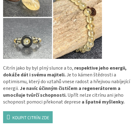
Citrín jako by byl plný slunce a to,
respektive jeho energii,
dokáže dát i svému majiteli.
Je to kámen štědrosti a
optimismu, který do vztahů vnese radost a hřejivou nabíjející
energii.
Je navíc účinným čističem a regenerátorem a
umocňuje tvůrčí schopnosti.
Upřít nelze citrínu ani jeho
schopnost pomoci překonat deprese
a špatné myšlenky.
KOUPIT CITRÍN ZDE