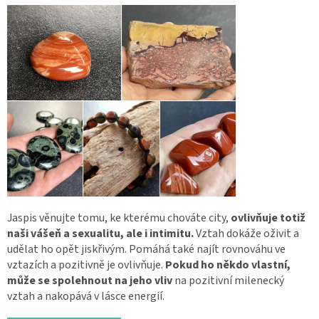
Jaspis věnujte tomu, ke kterému chováte city,
ovlivňuje totiž
naši vášeň a sexualitu, ale i intimitu.
Vztah dokáže oživit a
udělat ho opět jiskřivým. Pomáhá také najít rovnováhu ve
vztazích a pozitivně je ovlivňuje.
Pokud ho někdo vlastní,
může se spolehnout na jeho vliv
na pozitivní milenecký
vztah a nakopává v lásce energií.