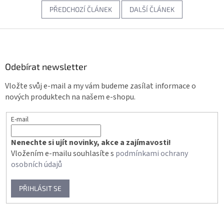
PŘEDCHOZÍ ČLÁNEK
DALŠÍ ČLÁNEK
Z
á
p
a
Odebírat newsletter
t
Vložte svůj e-mail a my vám budeme zasílat informace o
í
nových produktech na našem e-shopu.
E-mail
Nenechte si ujít novinky, akce a zajímavosti!
Vložením e-mailu souhlasíte s
podmínkami ochrany
osobních údajů
PŘIHLÁSIT SE