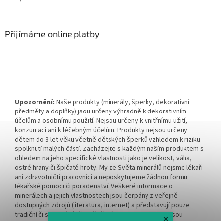
Přijímáme online platby
Upozornění:
Naše produkty (minerály, šperky, dekorativní
předměty a doplňky) jsou určeny výhradně k dekorativním
účelům a osobnímu použití. Nejsou určeny k vnitřnímu užití,
konzumaci ani k léčebným účelům. Produkty nejsou určeny
dětem do 3 let věku včetně dětských šperků vzhledem k riziku
spolknutí malých částí. Zacházejte s každým naším produktem s
ohledem na jeho specifické vlastnosti jako je velikost, váha,
ostré hrany či špičaté hroty. My ze Světa minerálů nejsme lékaři
ani zdravotničtí pracovníci a neposkytujeme žádnou formu
lékařské pomoci či poradenství. Veškeré informace o
minerálech a jejich vlastnostech jsou čerpány z veřejně
dostupných zdrojů (literatura, internet) a představují pouze
tradiční či spirituální přesvědčení. Tyto informace nejsou
×