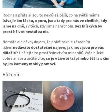
Rodina a přátelé jsou to nejdůležitější, co na světě máme.
Dávají nám lásku, oporu, jsou tady pro nás ve chvílích, kdy
jsme na dně,
i v těch, kdy jsme na vrcholu.
Bez blízkých by
prostě život nestál za nic.
Nemáte ale někdy dojem, že právě takhle zásadním
lidem
nedáváte dostatečně najevo, jak moc jsou pro vás
důležití?
Udělejte to prostřednictvím minerálů. Vaše blízké
dobře znáte a určitě víte,
co je v životě trápí nebo těší a s čím
by jim kameny mohly pomoci.
Růženín