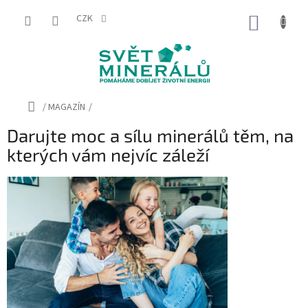
Přejít
na
CZK
NÁKUP
obsah
KOŠÍK
Domů
/
MAGAZÍN
/
Darujte moc a sílu minerálů těm, na
kterých vám nejvíc záleží