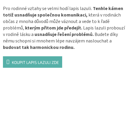
Pro rodinné vztahy se velmi hodí lapis lazuli.
Tenhle kámen
totiž usnadňuje společnou komunikaci,
která v rodinách
občas z mnoha důvodů může váznout a vede to k řadě
problémů,
kterým přitom jde předejít.
Lapis lazuli probouzí
v rodině lásku a
usnadňuje řešení problémů.
Budete díky
němu schopni si mnohem lépe navzájem naslouchat a
budovat tak harmonickou rodinu.
KOUPIT LAPIS LAZULI ZDE