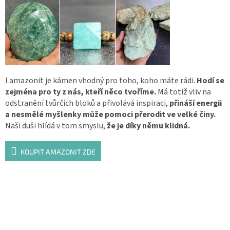
I amazonit je kámen vhodný pro toho, koho máte rádi.
Hodí se
zejména pro ty z nás, kteří něco tvoříme.
Má totiž vliv na
odstranění tvůrčích bloků a přivolává inspiraci,
přináší energii
a nesmělé myšlenky může pomoci přerodit ve velké činy.
Naši duši hlídá v tom smyslu,
že je díky němu klidná.
KOUPIT AMAZONIT ZDE