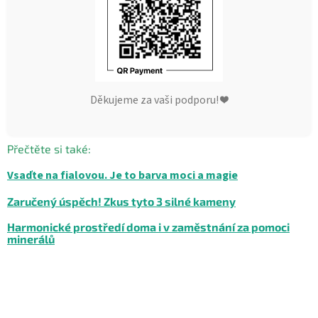
Děkujeme za vaši podporu! ❤️
Přečtěte si také:
Vsaďte na fialovou. Je to barva moci a magie
Zaručený úspěch! Zkus tyto 3 silné kameny
Harmonické prostředí doma i v zaměstnání za pomoci
minerálů