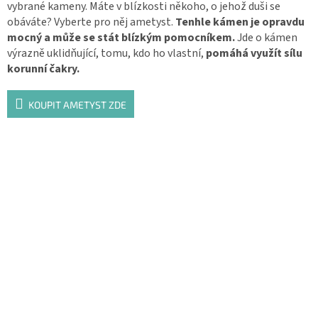
vybrané kameny. Máte v blízkosti někoho, o jehož duši se
obáváte? Vyberte pro něj ametyst.
Tenhle kámen je opravdu
mocný a může se stát blízkým pomocníkem.
Jde o kámen
výrazně uklidňující, tomu, kdo ho vlastní,
pomáhá využít sílu
korunní čakry.
KOUPIT AMETYST ZDE