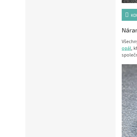
KO
Nára
Všechny
opál
, 
společ