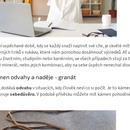
í uspěchané době, kdy se každý snaží naplnit své cíle, je skvělé mít
ených triků v rukávu, které nám pomohou dosáhnout výsledků. Ať 
 životním, studijním nebo kariérním, ve všech případech stojí za t
 minerál, nebo jejich kombinaci, aby na sebe úspěch nenechal dlo
men odvahy a naděje - granát
t
dodává
odvahu
v situacích, kdy člověk neví co si počít. Je to káme
oruje
sebedůvěru.
V podobě přívěsku můžete mít kámen pohodlně