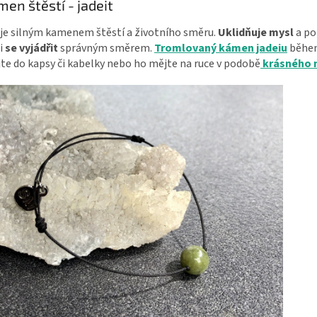
men štěstí - jadeit
je silným kamenem štěstí a životního směru.
Uklidňuje mysl
a p
i
se vyjádřit
správným směrem.
Tromlovaný kámen jadeiu
během
te do kapsy či kabelky nebo ho mějte na ruce v podobě
krásného 