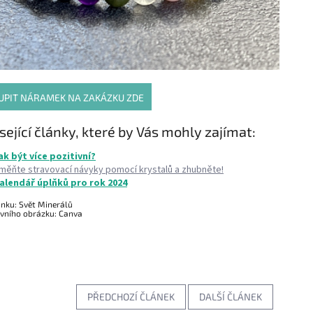
UPIT NÁRAMEK NA ZAKÁZKU ZDE
sející články, které by Vás mohly zajímat:
ak být více pozitivní?
měňte stravovací návyky pomocí krystalů a zhubněte!
alendář úplňků pro rok 2024
ánku: Svět Minerálů
avního obrázku: Canva
PŘEDCHOZÍ ČLÁNEK
DALŠÍ ČLÁNEK