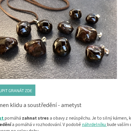
UPIT GRANÁT ZDE
men klidu a soustředění - ametyst
st
pomáhá
zahnat stres
a obavy z neúspěchu. Je to silný kámen, 
edění
a pomáhá v rozhodování. V podobě
náhrdelníku
bude vaším
anem po celou dobu.