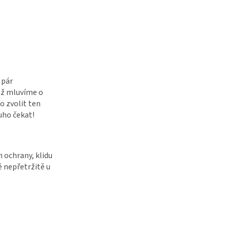
 pár
už mluvíme o
o zvolit ten
uho čekat!
n ochrany, klidu
 nepřetržitě u