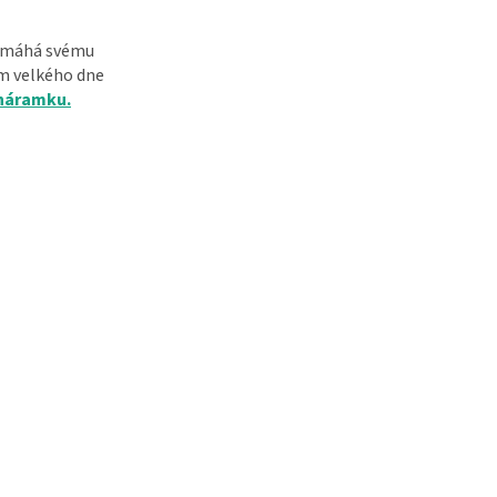
omáhá svému
 velkého dne
náramku.