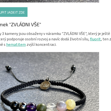
UPIT JADEIT ZDE
mek
"ZVLÁDNI VŠE"
 3 kameny jsou obsaženy v náramku "ZVLÁDNI VŠE", který je ještě
který podporuje osobní rozvoj a navíc dodá životní sílu,
fluorit
, ten 
ně s
hematitem
zvýší koncentraci.