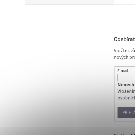
Z
á
p
a
t
Odebírat
í
Vložte sv
nových pr
E-mail
Nenechte
Vložením
osobníc
PŘIHL