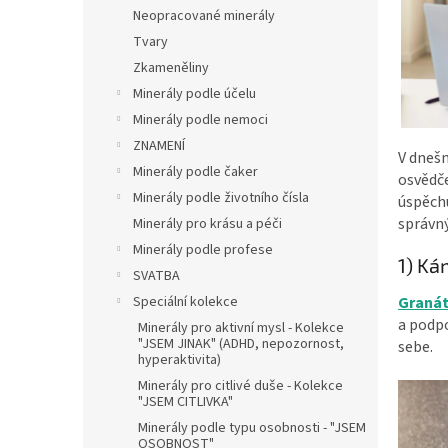
n
Neopracované minerály
e
Tvary
l
Zkameněliny
Minerály podle účelu
Minerály podle nemoci
ZNAMENÍ
V dnešn
Minerály podle čaker
osvědč
Minerály podle životního čísla
úspěchu
správný
Minerály pro krásu a péči
Minerály podle profese
1) Ká
SVATBA
Speciální kolekce
Graná
a podp
Minerály pro aktivní mysl - Kolekce
"JSEM JINAK" (ADHD, nepozornost,
sebe.
hyperaktivita)
Minerály pro citlivé duše - Kolekce
"JSEM CITLIVKA"
Minerály podle typu osobnosti - "JSEM
OSOBNOST"