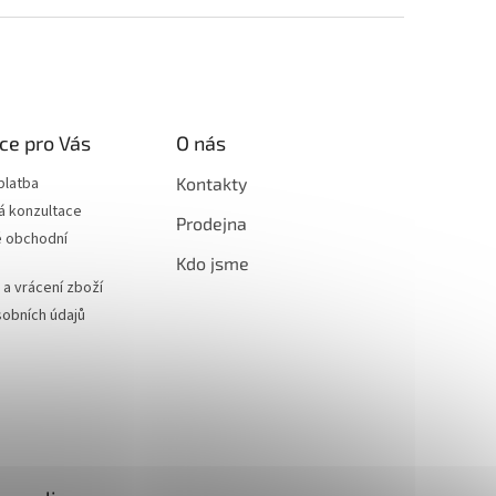
ce pro Vás
O nás
platba
Kontakty
á konzultace
Prodejna
 obchodní
Kdo jsme
a vrácení zboží
obních údajů