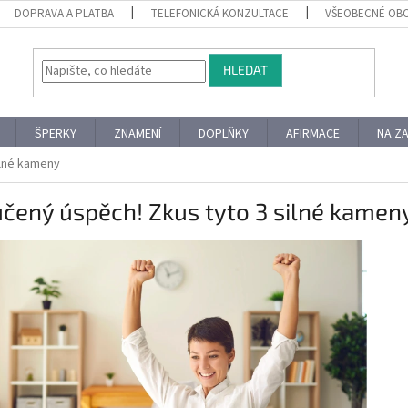
DOPRAVA A PLATBA
TELEFONICKÁ KONZULTACE
VŠEOBECNÉ OB
HLEDAT
ŠPERKY
ZNAMENÍ
DOPLŇKY
AFIRMACE
NA Z
ilné kameny
čený úspěch! Zkus tyto 3 silné kamen