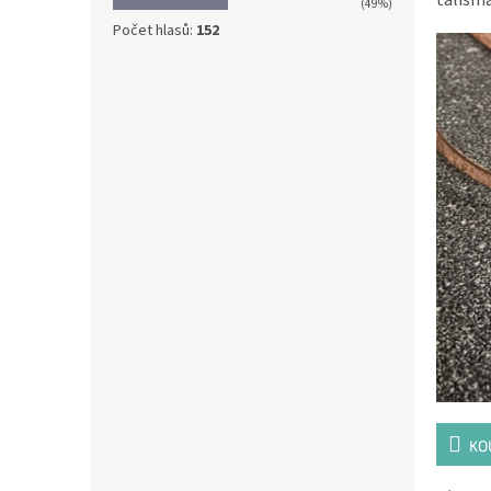
(49%)
Počet hlasů:
152
KO