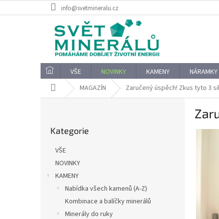
Přejít
info@svetmineralu.cz
na
obsah
VŠE
NOVINKY
KAMENY
NÁRAMKY
Domů
MAGAZÍN
Zaručený úspěch! Zkus tyto 3 s
P
Zaru
o
Přeskočit
s
Kategorie
kategorie
t
r
VŠE
a
NOVINKY
n
KAMENY
n
í
Nabídka všech kamenů (A-Z)
p
Kombinace a balíčky minerálů
a
Minerály do ruky