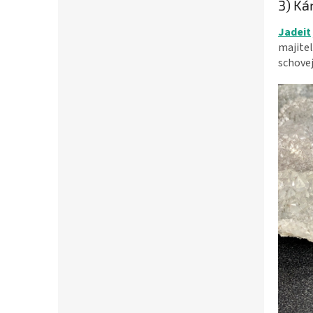
3) Ká
Jadeit
majitel
schovej