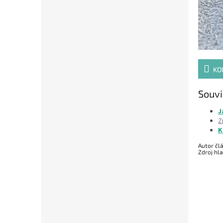
KO
Souvi
J
Z
K
Autor čl
Zdroj hl