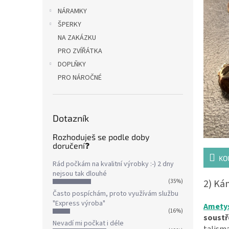
NÁRAMKY
ŠPERKY
NA ZAKÁZKU
PRO ZVÍŘÁTKA
DOPLŇKY
PRO NÁROČNÉ
Dotazník
Rozhoduješ se podle doby
doručení❓
KO
Rád počkám na kvalitní výrobky :-) 2 dny
nejsou tak dlouhé
2) Ká
(35%)
Často pospíchám, proto využívám službu
"Express výroba"
Amety
(16%)
soustř
Nevadí mi počkat i déle
talism