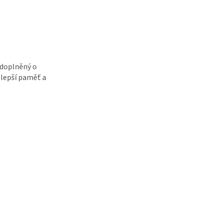
 doplněný o
zlepší paměť a