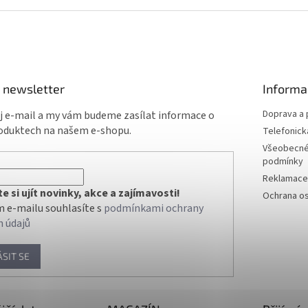
 newsletter
Informa
Doprava a 
ůj e-mail a my vám budeme zasílat informace o
oduktech na našem e-shopu.
Telefonick
Všeobecné
podmínky
Reklamace 
 si ujít novinky, akce a zajímavosti!
Ochrana os
 e-mailu souhlasíte s
podmínkami ochrany
h údajů
ÁSIT SE