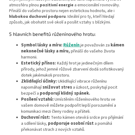
atmosféru plnou
pozitivní
energie
a emocionální rovnováhy.
Přináší do vašeho prostoru nejen estetickou hodnotu, ale i
hlubokou
duchovní
podporu
. Ideální pro ty, kteří hledají
způsob, jak obohatit své okolí a posílit vztahy s blízkými.
5 hlavních benefitů růženínového hrotu:
Symbol lásky a míru:
Růženín
je považován za
kámen
nekonečné lásky a míru,
přináší do vašeho života
harmonii.
Estetický přínos:
Každý hrot je jedinečným dílem
přírody, jehož jemné růžové zbarvení dodá sofistikovaný
dotek jakémukoli prostoru.
Zklidňující účinky:
Uklidňující vibrace růženínu
napomáhají
snižovat
stres
a úzkost, poskytují pocit
bezpečí a
podporují klidný spánek.
Posílení vztahů:
Umístěním růženínového hrotu ve
vašem domově můžete podpořit lepší porozumění a
komunikaci mezi členy rodiny a přáteli.
Duchovní růst:
Tento kámen otevírá srdce pro přijímání
a sdílení lásky,
podporuje osobní růst
a pomáhá
překonávat strach z nových vztahů.