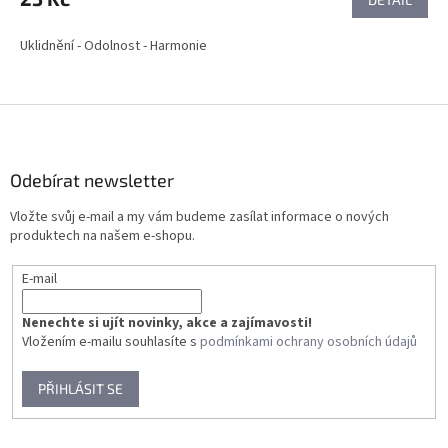
Uklidnění - Odolnost - Harmonie
Z
á
p
a
Odebírat newsletter
t
Vložte svůj e-mail a my vám budeme zasílat informace o nových
í
produktech na našem e-shopu.
E-mail
Nenechte si ujít novinky, akce a zajímavosti!
Vložením e-mailu souhlasíte s
podmínkami ochrany osobních údajů
PŘIHLÁSIT SE