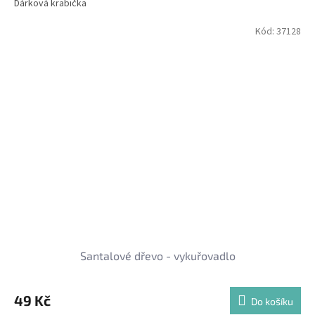
Dárková krabička
Kód:
37128
Santalové dřevo - vykuřovadlo
49 Kč
Do košíku