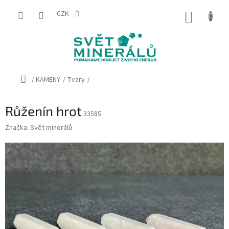
Přejít
na
CZK
NÁKUP
obsah
KOŠÍK
Domů
/
KAMENY
/
Tvary
/
Růženín hrot
33585
Značka:
Svět minerálů