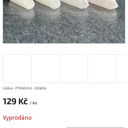
Láska - Přátelství - Vitalita
129 Kč
/ ks
Měrná
Vyprodáno
cena: