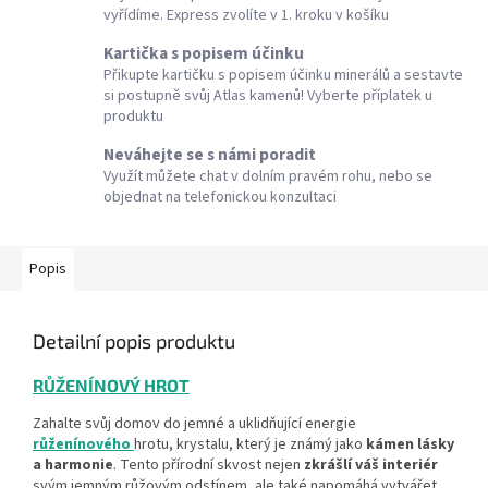
vyřídíme. Express zvolíte v 1. kroku v košíku
Kartička s popisem účinku
Přikupte kartičku s popisem účinku minerálů a sestavte
si postupně svůj Atlas kamenů! Vyberte příplatek u
produktu
Neváhejte se s námi poradit
Využít můžete chat v dolním pravém rohu, nebo se
objednat na telefonickou konzultaci
Popis
Detailní popis produktu
RŮŽENÍNOVÝ HROT
Zahalte svůj domov do jemné a uklidňující energie
růženínového
hrotu, krystalu, který je známý jako
kámen lásky
a harmonie
. Tento přírodní skvost nejen
zkrášlí váš interiér
svým jemným růžovým odstínem, ale také napomáhá vytvářet