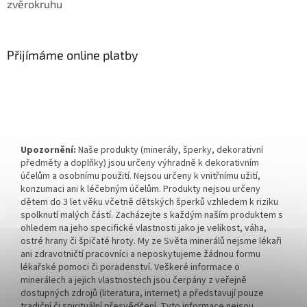
zvěrokruhu
Přijímáme online platby
Upozornění:
Naše produkty (minerály, šperky, dekorativní
předměty a doplňky) jsou určeny výhradně k dekorativním
účelům a osobnímu použití. Nejsou určeny k vnitřnímu užití,
konzumaci ani k léčebným účelům. Produkty nejsou určeny
dětem do 3 let věku včetně dětských šperků vzhledem k riziku
spolknutí malých částí. Zacházejte s každým naším produktem s
ohledem na jeho specifické vlastnosti jako je velikost, váha,
ostré hrany či špičaté hroty. My ze Světa minerálů nejsme lékaři
ani zdravotničtí pracovníci a neposkytujeme žádnou formu
lékařské pomoci či poradenství. Veškeré informace o
minerálech a jejich vlastnostech jsou čerpány z veřejně
dostupných zdrojů (literatura, internet) a představují pouze
tradiční či spirituální přesvědčení. Tyto informace nejsou