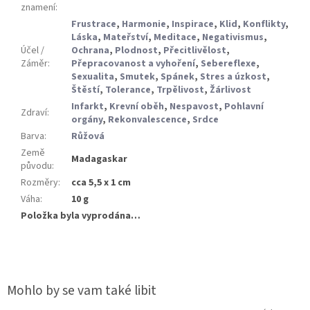
znamení
:
Frustrace
,
Harmonie
,
Inspirace
,
Klid
,
Konflikty
,
Láska
,
Mateřství
,
Meditace
,
Negativismus
,
Účel /
Ochrana
,
Plodnost
,
Přecitlivělost
,
Záměr
:
Přepracovanost a vyhoření
,
Sebereflexe
,
Sexualita
,
Smutek
,
Spánek
,
Stres a úzkost
,
Štěstí
,
Tolerance
,
Trpělivost
,
Žárlivost
Infarkt
,
Krevní oběh
,
Nespavost
,
Pohlavní
Zdraví
:
orgány
,
Rekonvalescence
,
Srdce
Barva
:
Růžová
Země
Madagaskar
původu
:
Rozměry
:
cca 5,5 x 1 cm
Váha
:
10 g
Položka byla vyprodána…