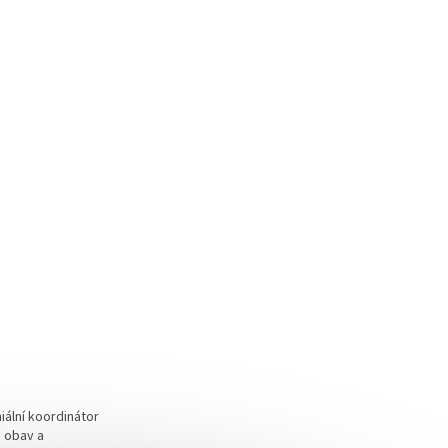
iální koordinátor
h obav a