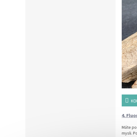
KO
4. Fluo
Máte poc
mysli. P