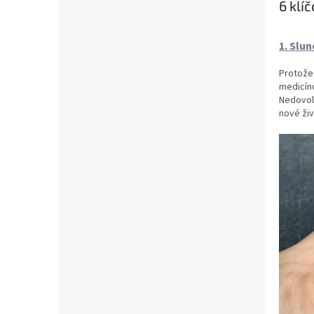
6 klí
1. Slu
Protože 
medicíno
Nedovolí
nové živ