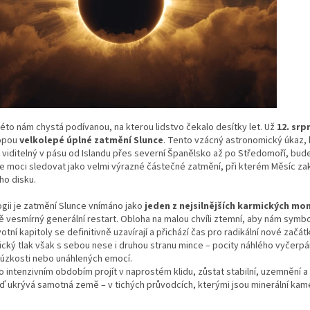
léto nám chystá podívanou, na kterou lidstvo čekalo desítky let. Už
12. srp
opou
velkolepé úplné zatmění Slunce
. Tento vzácný astronomický úkaz, 
e viditelný v pásu od Islandu přes severní Španělsko až po Středomoří, bu
e moci sledovat jako velmi výrazné částečné zatmění, při kterém Měsíc zak
ho disku.
ogii je zatmění Slunce vnímáno jako
jeden z nejsilnějších karmických m
 vesmírný generální restart. Obloha na malou chvíli ztemní, aby nám symbo
votní kapitoly se definitivně uzavírají a přichází čas pro radikální nové začát
cký tlak však s sebou nese i druhou stranu mince – pocity náhlého vyčerpán
 úzkosti nebo unáhlených emocí.
o intenzivním obdobím projít v naprostém klidu, zůstat stabilní, uzemnění a
 ukrývá samotná země – v tichých průvodcích, kterými jsou minerální kam