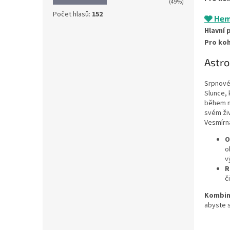
(49%)
Počet hlasů:
152
🩶 Hem
Hlavní 
Pro koh
Astro
Srpnové
Slunce, 
během no
svém ži
Vesmírná
O
o
v
R
č
Kombin
abyste s