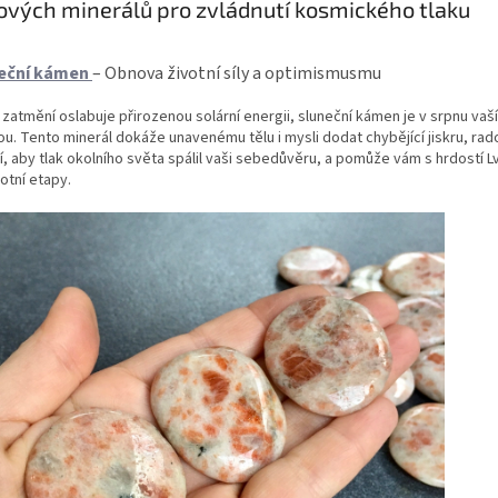
čových minerálů pro zvládnutí kosmického tlaku
neční kámen
– Obnova životní síly a optimismusmu
zatmění oslabuje přirozenou solární energii,
sluneční kámen
je v srpnu vaší
u. Tento minerál dokáže unavenému tělu i mysli dodat chybějící jiskru, rad
, aby tlak okolního světa spálil vaši sebedůvěru, a pomůže vám s hrdostí L
otní etapy.