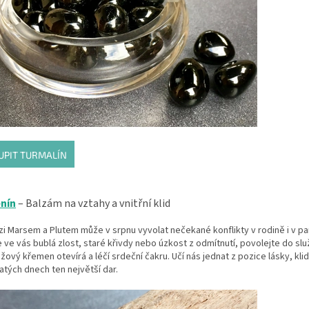
UPIT TURMALÍN
enín
– Balzám na vztahy a vnitřní klid
i Marsem a Plutem může v srpnu vyvolat nečekané konflikty v rodině i v pa
že ve vás bublá zlost, staré křivdy nebo úzkost z odmítnutí, povolejte do sl
žový křemen otevírá a léčí srdeční čakru. Učí nás jednat z pozice lásky, klid
jatých dnech ten největší dar.