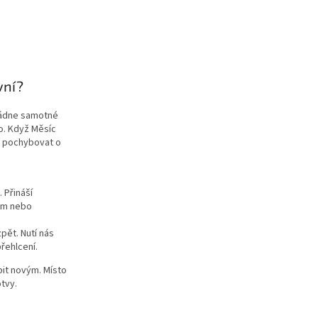
vní?
ládne samotné
lo. Když Měsíc
t pochybovat o
 Přináší
jům nebo
pět. Nutí nás
řehlcení.
pit novým. Místo
tvy.