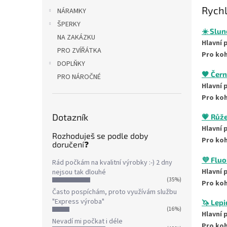
Rychl
NÁRAMKY
ŠPERKY
☀️ Slu
NA ZAKÁZKU
Hlavní 
PRO ZVÍŘÁTKA
Pro koh
DOPLŇKY
🖤 Čern
PRO NÁROČNÉ
Hlavní 
Pro koh
Dotazník
💗 Růž
Hlavní 
Rozhoduješ se podle doby
Pro koh
doručení❓
💜 Fluo
Rád počkám na kvalitní výrobky :-) 2 dny
Hlavní 
nejsou tak dlouhé
(35%)
Pro koh
Často pospíchám, proto využívám službu
"Express výroba"
🦄 Lepi
(16%)
Hlavní 
Nevadí mi počkat i déle
Pro koh