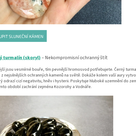
UPIT SLUNEČNÍ KÁMEN
ý turmalín (skoryl)
– Nekompromisní ochranný štít
ější jsou vesmírné bouře, tím pevnější hromosvod potřebujete.
Černý turma
 z nejsilnějších ochranných kamenů na světě. Dokáže kolem vaší aury vytv
erý odrazí cizí negativitu, hněv i hysterii. Poskytuje hluboké uzemnění do z
omto období zachrání zejména Kozorohy a Vodnáře.