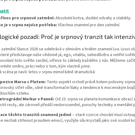
atit
přínos pro srpnové zatmění:
Absolutní kotva, dodání odvahy a stability.
o je v srpnu nejvíce potřeba:
Všechna znamení pro den zatmění.
logické pozadí: Proč je srpnový tranzit tak intenzi
 zatmění Slunce 2026 se odehrává v ohnivém a hrdém znamení Lva. Lvovi v
které představuje naše vědomé já, ego, vitalitu, sebedůvěru a vnitřní svět
voluní toto světlo zastíní, otřese to základy každého z nás. Můžeme začí
votním směru, práci nebo o tom, kým vlastně jsme.
 scéna je navíc letos v srpnu mimořádně dramatická:
pozice Marsu s Plutem:
Tento aspekt vrcholí právě kolem poloviny srpna.
brovský střet vůle, silné transformační tlaky a tendence k mocenským bo
ýbuchům vzteku.
etrográdní Merkur v Panně:
Od 23. srpna se planeta komunikace obrací z
istit resty, ale zároveň přináší nedorozumění, poruchy techniky a mentální p
ace těchto tranzitů znamená jediné
– staré vzorce chování musí ustou
e nechali strhnout proudem emocí, využijte sílu krystalů jako své osobní ko