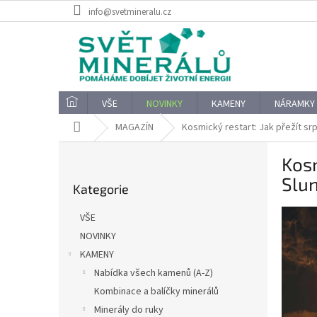
Přejít
info@svetmineralu.cz
na
obsah
VŠE
NOVINKY
KAMENY
NÁRAMKY
Domů
MAGAZÍN
Kosmický restart: Jak přežít sr
P
Kosm
o
Přeskočit
s
Slun
Kategorie
kategorie
t
r
VŠE
a
NOVINKY
n
KAMENY
n
í
Nabídka všech kamenů (A-Z)
p
Kombinace a balíčky minerálů
a
Minerály do ruky