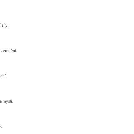
síly.
uzemnění.
tahů.
a mysli.
k.