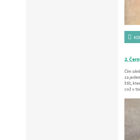
KO
2. Čern
Čím siln
za jeden
štít, kt
což v t