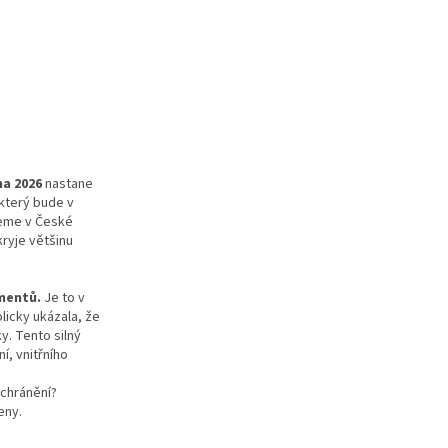
na 2026
nastane
který bude v
deme v České
ryje většinu
omentů.
Je to v
licky ukázala, že
ky. Tento silný
í, vnitřního
 chránění?
eny.