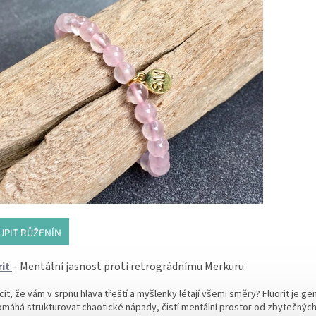
UPIT RŮŽENÍN
rit
– Mentální jasnost proti retrográdnímu Merkuru
it, že vám v srpnu hlava třeští a myšlenky létají všemi směry?
Fluorit
je gen
omáhá strukturovat chaotické nápady, čistí mentální prostor od zbytečnýc