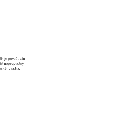
lín
je považován
ořit nepropustný
emského jádra,