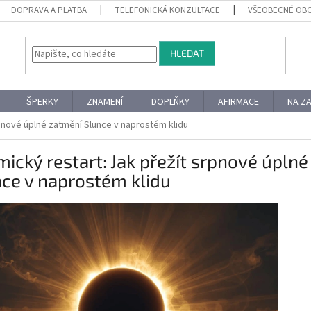
DOPRAVA A PLATBA
TELEFONICKÁ KONZULTACE
VŠEOBECNÉ OB
HLEDAT
ŠPERKY
ZNAMENÍ
DOPLŇKY
AFIRMACE
NA Z
pnové úplné zatmění Slunce v naprostém klidu
ický restart: Jak přežít srpnové úpln
ce v naprostém klidu