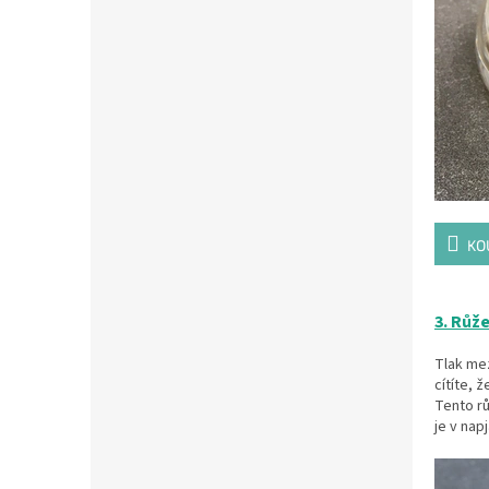
KO
3. Růž
Tlak mez
cítíte, 
Tento rů
je v nap