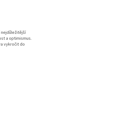
 nejdůležitější
ost a optimismus.
va vykročit do