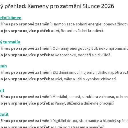
ý přehled: Kameny pro zatmění Slunce 2026
neční kámen
přínos pro srpnové zatmění:
Harmonizace solární energie, obnova životní 
o je v srpnu nejvíce potřeba
: Lvi, Berani a všichni kreativci.
ý turmalín
přínos pro srpnové zatmění:
Ochranný energetický štít, nekompromisní 
o je v srpnu nejvíce potřeba:
Kozorohové, Vodnáři a citliví lidé.
enín
přínos pro srpnové zatmění:
Zklidnění emocí, hojení vnitřního napětí a vz
o je v srpnu nejvíce potřeba:
Býci, Váhy a lidé s vysokou citlivostí
rit
přínos pro srpnové zatmění:
Mentální jasnost, struktura v chaosu, ochran
o je v srpnu nejvíce potřeba:
Panny, Blíženci a duševně pracující.
dolit
přínos pro srpnové zatmění:
Digitální detox, stop panice a hluboký spáne
o je v srpnu nejvíce potřeba:
Lidé pod stresem a manažeři.