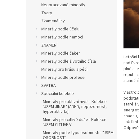
n
Neopracované minerály
e
Tvary
l
Zkameněliny
Minerály podle účelu
Minerály podle nemoci
ZNAMENÍ
Minerály podle čaker
Letošní 
Minerály podle životního čísla
nad Evr
plné síl
Minerály pro krásu a péči
republic
Minerály podle profese
sluneční
SVATBA
V astrol
Speciální kolekce
podstatě
Minerály pro aktivní mysl - Kolekce
staré ži
"JSEM JINAK" (ADHD, nepozornost,
energeti
hyperaktivita)
chaosu,
Minerály pro citlivé duše - Kolekce
Jak tímt
"JSEM CITLIVKA"
Odpověď
Minerály podle typu osobnosti - "JSEM
OSOBNOST"