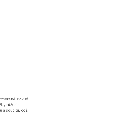
rtnerství. Pokud
užby
růženín
.
u a soucitu, což