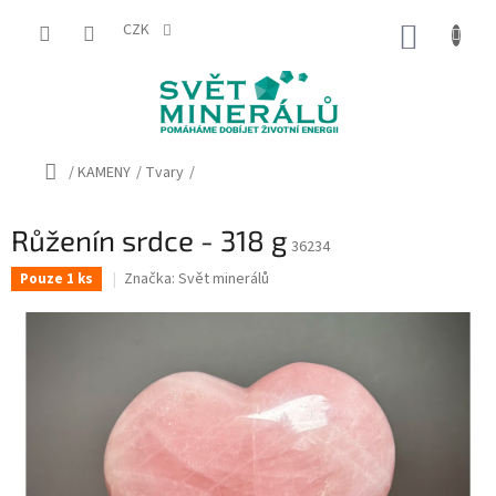
Přejít
na
CZK
NÁKUP
obsah
KOŠÍK
Domů
/
KAMENY
/
Tvary
/
Růženín srdce - 318 g
36234
Značka:
Svět minerálů
Pouze 1 ks