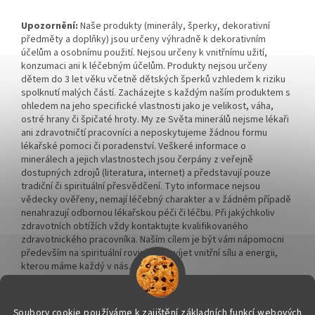
Upozornění:
Naše produkty (minerály, šperky, dekorativní
předměty a doplňky) jsou určeny výhradně k dekorativním
účelům a osobnímu použití. Nejsou určeny k vnitřnímu užití,
konzumaci ani k léčebným účelům. Produkty nejsou určeny
dětem do 3 let věku včetně dětských šperků vzhledem k riziku
spolknutí malých částí. Zacházejte s každým naším produktem s
ohledem na jeho specifické vlastnosti jako je velikost, váha,
ostré hrany či špičaté hroty. My ze Světa minerálů nejsme lékaři
ani zdravotničtí pracovníci a neposkytujeme žádnou formu
lékařské pomoci či poradenství. Veškeré informace o
minerálech a jejich vlastnostech jsou čerpány z veřejně
dostupných zdrojů (literatura, internet) a představují pouze
tradiční či spirituální přesvědčení. Tyto informace nejsou
vědecky ověřeny, nemají léčebný charakter a v žádném případě
nenahrazují odbornou lékařskou péči či léčbu. Při jakýchkoliv
zdravotních obtížích vždy kontaktujte kvalifikovaného
zdravotnického pracovníka. Naším cílem je být vám nápomocni
především na spirituální rovině a rozvíjet vnitřní sílu a energii,
kterou máme každý v nás.
Soubory cookie používáme k zajištění základních funkcí webových