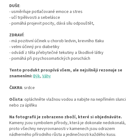
DUŠE
:
- usměrňuje potlačované emoce a stres
- učí trpělivosti a sebelásce
- pomáhá projevit pocity, dává sílu odpouštět,
ZDRAVÍ
:
- má pozitivní účinek u chorob ledvin, krevního tlaku
- velmi účinný pro diabetiky
- odvádí z těla přebytečné tekutiny a škodlivé látky
- pomáhá při psychosomatických poruchách
Tento produkt prospívá všem, ale nejsilněji rezonuje se
znameními:
Býk
,
Váhy
ČAKRA
: srdce
Očista
: opláchněte vlažnou vodou a nabijte na nepřímém slunci
nebo za úplňku
Na fotografii je zobrazeno zboží, které si objednáváte.
Kameny jsou symbolem přírody, která je dokonale nedokonalá,
proto všechny nevyrovnanosti v kamenech jsou odrazem
nádherného přírodního růstu a jedinečnosti každého kusu.