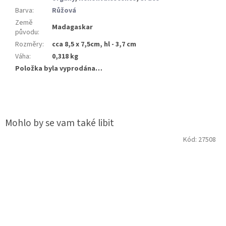
Barva
:
Růžová
Země
Madagaskar
původu
:
Rozměry
:
cca 8,5 x 7,5cm, hl - 3,7 cm
Váha
:
0,318 kg
Položka byla vyprodána…
Kód:
27508