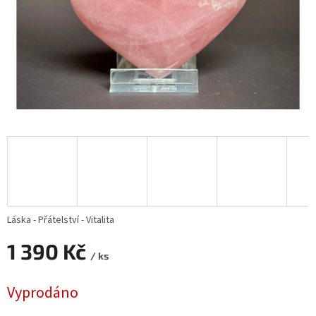
Láska - Přátelství - Vitalita
1 390 Kč
/ ks
Měrná
Vyprodáno
cena: