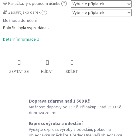
💎 Kartička/-y s popisem účinku
?
🎁 Zabalit jako dárek
?
Možnosti doručení
Položka byla vyprodána…
Detailní informace
ZEPTAT SE
HLÍDAT
SDÍLET
Doprava zdarma nad 1 500 Kč
Možnosti dopravy od 35 Kč. Při nákupu nad 1500 Kč
doprava zdarma
Express výroba a odeslání
Využijte express výroby a odeslání, pokud na
objednávku spěcháte. Přednostně vaši objednávku