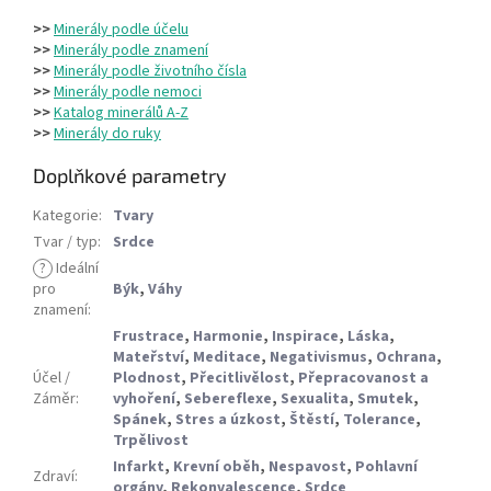
>>
Minerály podle účelu
>>
Minerály podle znamení
>>
Minerály podle životního čísla
>>
Minerály podle nemoci
>>
Katalog minerálů A-Z
>>
Minerály do ruky
Doplňkové parametry
Kategorie
:
Tvary
Tvar / typ
:
Srdce
?
Ideální
pro
Býk
,
Váhy
znamení
:
Frustrace
,
Harmonie
,
Inspirace
,
Láska
,
Mateřství
,
Meditace
,
Negativismus
,
Ochrana
,
Účel /
Plodnost
,
Přecitlivělost
,
Přepracovanost a
Záměr
:
vyhoření
,
Sebereflexe
,
Sexualita
,
Smutek
,
Spánek
,
Stres a úzkost
,
Štěstí
,
Tolerance
,
Trpělivost
Infarkt
,
Krevní oběh
,
Nespavost
,
Pohlavní
Zdraví
:
orgány
,
Rekonvalescence
,
Srdce