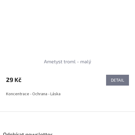
Ametyst troml - malý
29 Kč
DETAIL
Koncentrace - Ochrana - Láska
Z
á
p
a
Odebírat newsletter