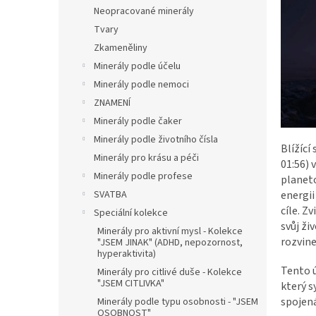
n
Neopracované minerály
e
Tvary
l
Zkameněliny
Minerály podle účelu
Minerály podle nemoci
ZNAMENÍ
Minerály podle čaker
Minerály podle životního čísla
Blížící
Minerály pro krásu a péči
01:56)
Minerály podle profese
planeto
SVATBA
energii
cíle. Z
Speciální kolekce
svůj ži
Minerály pro aktivní mysl - Kolekce
rozvine
"JSEM JINAK" (ADHD, nepozornost,
hyperaktivita)
Tento 
Minerály pro citlivé duše - Kolekce
"JSEM CITLIVKA"
který s
spojená
Minerály podle typu osobnosti - "JSEM
OSOBNOST"