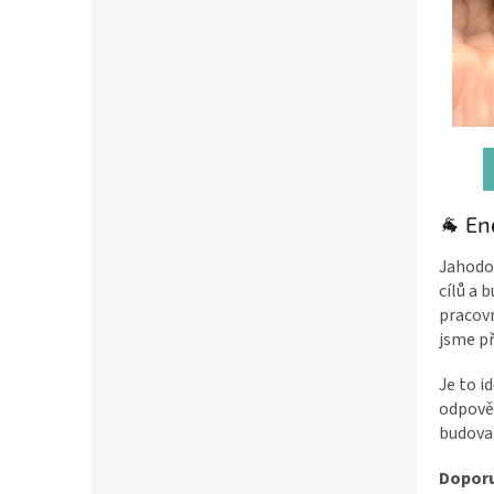
🐐 En
Jahodov
cílů a 
pracovn
jsme př
Je to i
odpověd
budova
Doporu