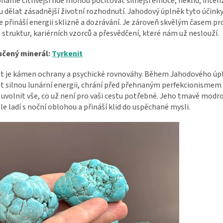
álně citlivější lidé mohou pociťovat silnější emoce, neklid, inten
 dělat zásadnější životní rozhodnutí. Jahodový úplněk tyto účinky 
 přináší energii sklizně a dozrávání. Je zároveň skvělým časem pr
 struktur, kariérních vzorců a přesvědčení, které nám už neslouží.
čený minerál:
Tyrkenit
it je kámen ochrany a psychické rovnováhy. Během Jahodového ú
 silnou lunární energii, chrání před přehnaným perfekcionismem
uvolnit vše, co už není pro vaši cestu potřebné. Jeho tmavě modr
e ladí s noční oblohou a přináší klid do uspěchané mysli.