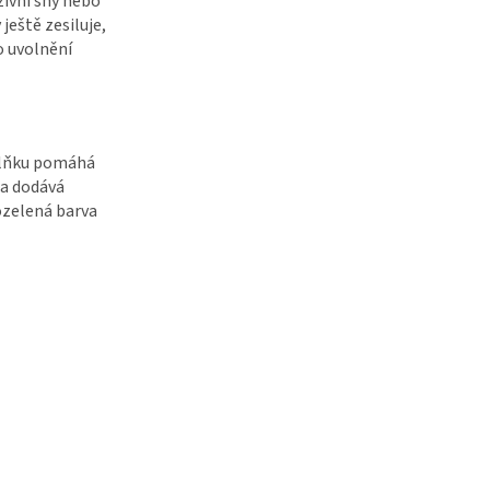
zivní sny nebo
ještě zesiluje,
o uvolnění
plňku pomáhá
 a dodává
ozelená barva