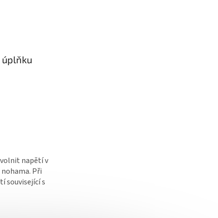
o úplňku
volnit napětí v
d nohama. Při
 související s