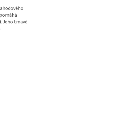
a Jahodového
, pomáhá
ní. Jeho tmavě
a