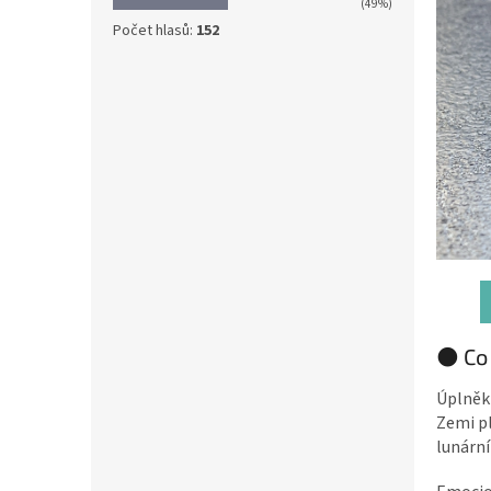
(49%)
Počet hlasů:
152
🌑 Co
Úplněk 
Zemi pl
lunární