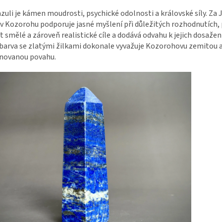
azuli je kámen moudrosti, psychické odolnosti a královské síly. Z
 v Kozorohu podporuje jasné myšlení při důležitých rozhodnutích
t smělé a zároveň realistické cíle a dodává odvahu k jejich dosaže
barva se zlatými žilkami dokonale vyvažuje Kozorohovu zemitou 
inovanou povahu.