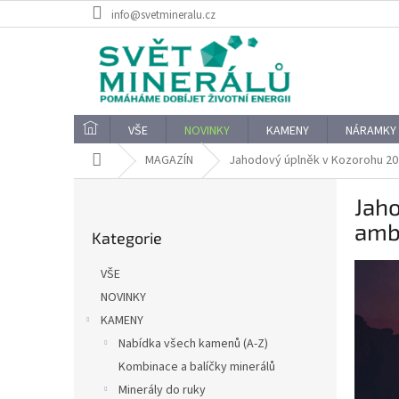
Přejít
info@svetmineralu.cz
na
obsah
VŠE
NOVINKY
KAMENY
NÁRAMKY
Domů
MAGAZÍN
Jahodový úplněk v Kozorohu 202
P
Jaho
o
Přeskočit
s
ambi
Kategorie
kategorie
t
r
VŠE
a
NOVINKY
n
KAMENY
n
í
Nabídka všech kamenů (A-Z)
p
Kombinace a balíčky minerálů
a
Minerály do ruky