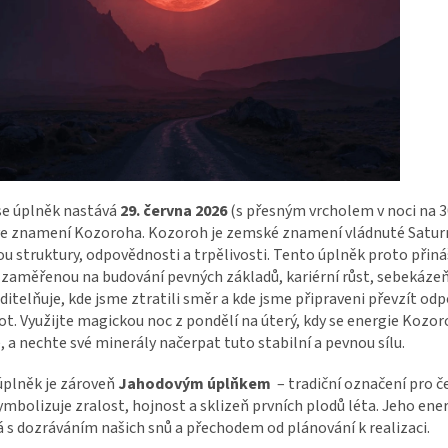
 se úplněk nastává
29. června 2026
(s přesným vrcholem v noci na 30
 ve znamení Kozoroha. Kozoroh je zemské znamení vládnuté Satu
u struktury, odpovědnosti a trpělivosti. Tento úplněk proto přiná
 zaměřenou na budování pevných základů, kariérní růst, sebekáze
viditelňuje, kde jsme ztratili směr a kde jsme připraveni převzít o
vot. Využijte magickou noc z pondělí na úterý, kdy se energie Kozo
, a nechte své minerály načerpat tuto stabilní a pevnou sílu.
úplněk je zároveň
Jahodovým úplňkem
– tradiční označení pro č
ymbolizuje zralost, hojnost a sklizeň prvních plodů léta. Jeho ener
 s dozráváním našich snů a přechodem od plánování k realizaci.