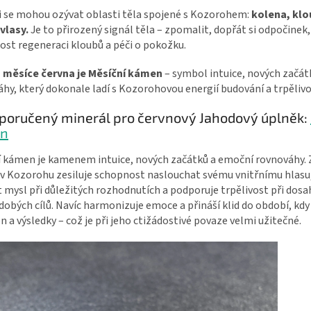
ji se mohou ozývat oblasti těla spojené s Kozorohem:
kolena, klo
vlasy.
Je to přirozený signál těla – zpomalit, dopřát si odpočinek
st regeneraci kloubů a péči o pokožku.
měsíce června je Měsíční kámen
– symbol intuice, nových začá
hy, který dokonale ladí s Kozorohovou energií budování a trpělivo
poručený minerál pro červnový Jahodový úplněk:
n
í kámen je kamenem intuice, nových začátků a emoční rovnováhy.
 v Kozorohu zesiluje schopnost naslouchat svému vnitřnímu hlas
t mysl při důležitých rozhodnutích a podporuje trpělivost při dos
obých cílů. Navíc harmonizuje emoce a přináší klid do období, kdy
n a výsledky – což je při jeho ctižádostivé povaze velmi užitečné.