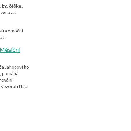
uby, čéška,
, věnovat
tků a emoční
sti.
Měsíční
 Za Jahodového
u, pomáhá
ahování
 Kozoroh tlačí