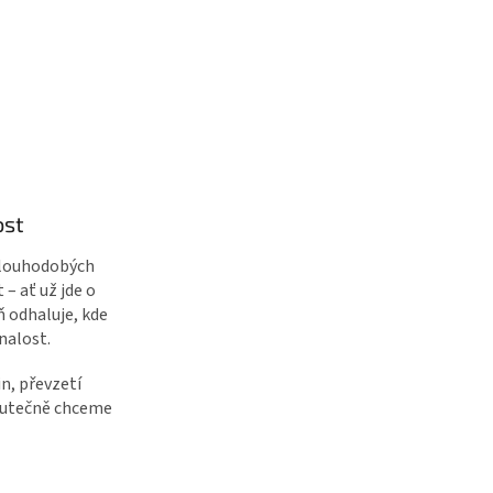
ost
 dlouhodobých
 – ať už jde o
ň odhaluje, kde
nalost.
n, převzetí
skutečně chceme