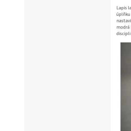
Lapis l
úplňku
nastavi
modrá 
discipl