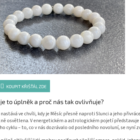
KOUPIT KŘIŠŤÁL ZDE
 je to úplněk a proč nás tak ovlivňuje?
nastává ve chvíli, kdy je Měsíc přesně naproti Slunci a jeho přivrác
ně osvětlena. V energetickém a astrologickém pojetí představuje
ho cyklu – to, co v nás dozrávalo od posledního novoluní, se nyní zv