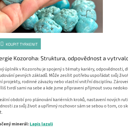
KOUPIT TYRKENIT
ergie Kozoroha: Struktura, odpovědnost a vytrval
ý úplněk v Kozorohu je spojený s tématy kariéry, odpovědnosti,
budování pevných základů. Může zesílit potřebu uspořádat svůj život
í projekty, rodinné závazky nebo vlastní vnitřní disciplínu. Zárove
íliš tvrdí sami na sebe a kde jsme připraveni přijmout svou nedoko
deální období pro plánování kariérních kroků, nastavení nových ruti
nosti za svůj život a upřímný rozhovor sám se sebou o tom, co 
t.
čený minerál:
Lapis lazuli