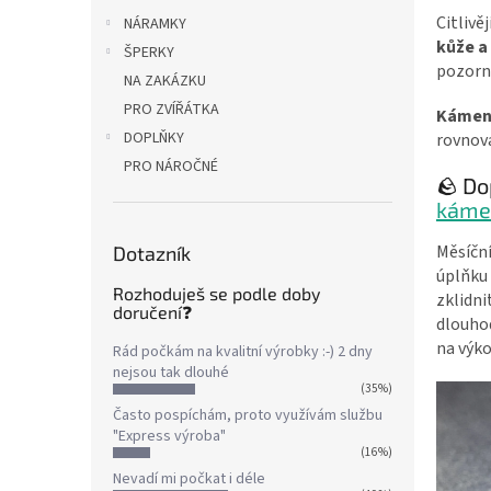
Citlivě
NÁRAMKY
kůže a 
ŠPERKY
pozorno
NA ZAKÁZKU
PRO ZVÍŘÁTKA
Kámen 
DOPLŇKY
rovnová
PRO NÁROČNÉ
🪨 Do
káme
Měsíčn
Dotazník
úplňku
Rozhoduješ se podle doby
zklidni
doručení❓
dlouhod
na výko
Rád počkám na kvalitní výrobky :-) 2 dny
nejsou tak dlouhé
(35%)
Často pospíchám, proto využívám službu
"Express výroba"
(16%)
Nevadí mi počkat i déle