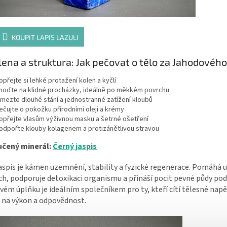
KOUPIT LAPIS LAZULI
lena a struktura: Jak pečovat o tělo za Jahodovéh
opřejte si lehké protažení kolen a kyčlí
hoďte na klidné procházky, ideálně po měkkém povrchu
mezte dlouhé stání a jednostranné zatížení kloubů
ečujte o pokožku přírodními oleji a krémy
opřejte vlasům výživnou masku a šetrné ošetření
odpořte klouby kolagenem a protizánětlivou stravou
čený minerál:
Černý jaspis
aspis je kámen uzemnění, stability a fyzické regenerace. Pomáhá u
h, podporuje detoxikaci organismu a přináší pocit pevné půdy po
ém úplňku je ideálním společníkem pro ty, kteří cítí tělesné napětí
 na výkon a odpovědnost.