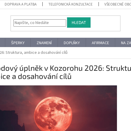
DOPRAVA A PLATBA
TELEFONICKÁ KONZULTACE
VŠEOBECNÉ OB
HLEDAT
ŠPERKY
ZNAMENÍ
DOPLŇKY
AFIRMACE
NA Z
6: Struktura, ambice a dosahování cílů
dový úplněk v Kozorohu 2026: Struktu
ce a dosahování cílů