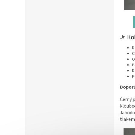
🦵 Ko
D
C
O
P
D
P
Doporu
Černý j
kloubec
Jahodov
tlakem