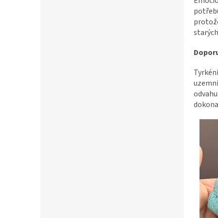
Emocion
potřebu
protože
starých
Doporu
Tyrkén
uzemnit
odvahu 
dokonal