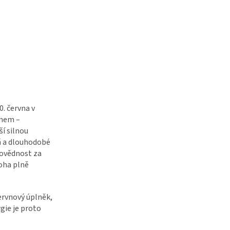
. června v
rnem –
ší silnou
ň a dlouhodobé
dpovědnost za
roha plně
ervnový úplněk,
gie je proto