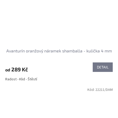
Avanturín oranžový náramek shamballa - kulička 4 mm
DETAIL
289 Kč
od
Radost - Klid - Štěstí
Kód:
22211/DAM