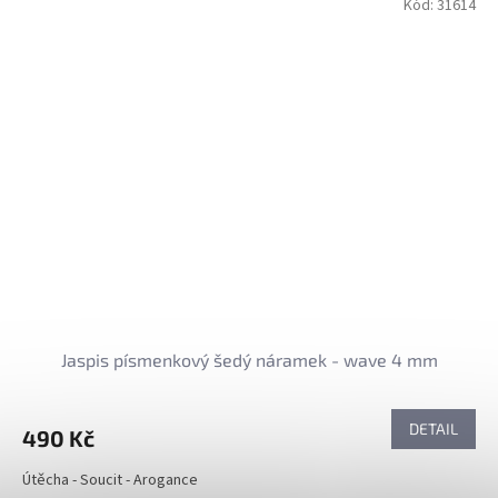
Kód:
31614
Jaspis písmenkový šedý náramek - wave 4 mm
DETAIL
490 Kč
Útěcha - Soucit - Arogance