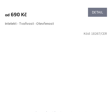
DETAIL
690 Kč
od
Intelekt - Tvořivost - Otevřenost
Kód:
18267/CER