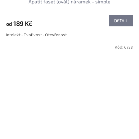
Apatit faset (ovál) náramek - simple
DETAIL
189 Kč
od
Intelekt - Tvořivost - Otevřenost
Kód:
6738