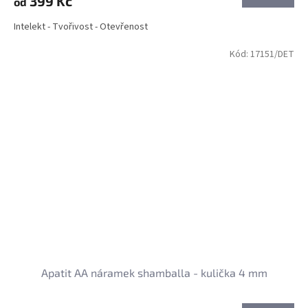
399 Kč
od
Intelekt - Tvořivost - Otevřenost
Kód:
17151/DET
Apatit AA náramek shamballa - kulička 4 mm