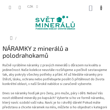
Přejít
na
CZK
NÁKUP
obsah
KOŠÍK
Domů
/
NÁRAMKY z minerálů a
polodrahokamů
Ručně vyrábíme náramky z pravých minerálů s důrazem na kvalitu a
jedinečnost. Naše kolekce neustále rozšiřujeme a pečlivě sestavujeme
tak, aby pokryly všechny potřeby a přání. Ať už hledáte náramky pro
štěstí, lásku, ochranu nebo potřebujete
posílit či přitáhnout do života
konkrétní oblast, v naší široké nabídce si zaručeně vyberete.
Dnes se náramky hodí jak pro ženy, pro muže, páry i děti. Nebaví Vás
nosit oblíbené minerály po kapsách? Vyberte si ho ve formě náramku,
který navíc ozdobí vaší ruku. Navíc je to i skvělý dárek! Pokud máte
představu a chcete náramek na míru, můžete si ho objednat v kategorii