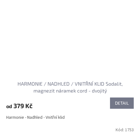
HARMONIE / NADHLED / VNITŘNÍ KLID Sodalit,
magnezit náramek cord - dvojitý
DETAIL
379 Kč
od
Harmonie - Nadhled - Vnitřní klid
Kód:
1753