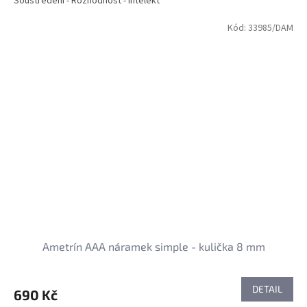
Soustředění - Rozhodnost - Intelekt
Kód:
33985/DAM
Ametrín AAA náramek simple - kulička 8 mm
DETAIL
690 Kč