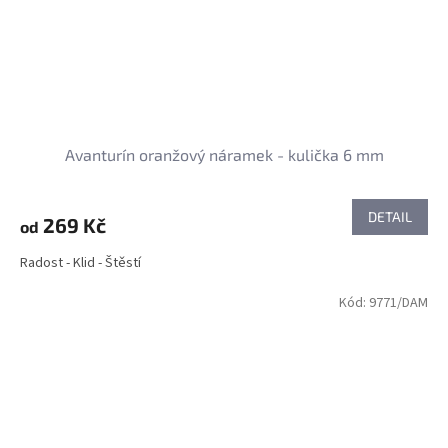
Avanturín oranžový náramek - kulička 6 mm
DETAIL
269 Kč
od
Radost - Klid - Štěstí
Kód:
9771/DAM