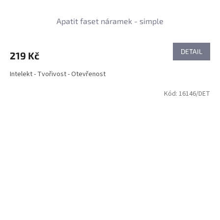
Apatit faset náramek - simple
DETAIL
219 Kč
Intelekt - Tvořivost - Otevřenost
Kód:
16146/DET