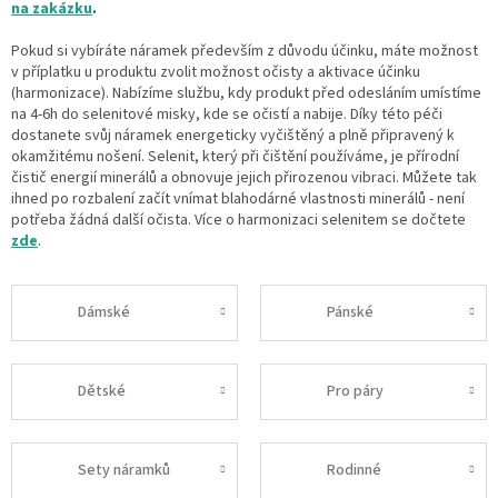
na zakázku
.
Pokud si vybíráte náramek především z důvodu účinku, máte možnost
v příplatku u produktu zvolit možnost očisty a aktivace účinku
(harmonizace). Nabízíme službu, kdy produkt před odesláním umístíme
na 4-6h do selenitové misky, kde se očistí a nabije. Díky této péči
dostanete svůj náramek energeticky vyčištěný a plně připravený k
okamžitému nošení. Selenit, který při čištění používáme, je přírodní
čistič energií minerálů a obnovuje jejich přirozenou vibraci. Můžete tak
ihned po rozbalení začít vnímat blahodárné vlastnosti minerálů - není
potřeba žádná další očista.
Více o harmonizaci selenitem se dočtete
zde
.
Dámské
Pánské
Dětské
Pro páry
Sety náramků
Rodinné