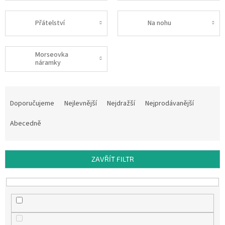
Přátelství
Na nohu
Morseovka
náramky
Ř
a
Doporučujeme
Nejlevnější
Nejdražší
Nejprodávanější
z
e
Abecedně
n
í
p
ZAVŘÍT FILTR
r
o
d
u
k
t