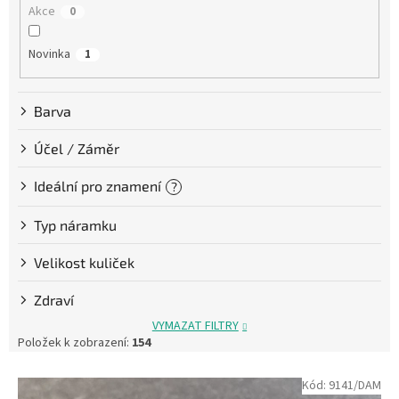
Akce
0
ů
Novinka
1
Barva
Účel / Záměr
Ideální pro znamení
?
Typ náramku
Velikost kuliček
Zdraví
VYMAZAT FILTRY
Položek k zobrazení:
154
V
Kód:
9141/DAM
ý