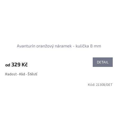
Avanturín oranžový náramek - kulička 8 mm
DETAIL
329 Kč
od
Radost - Klid - Štěstí
Kód:
21308/DET