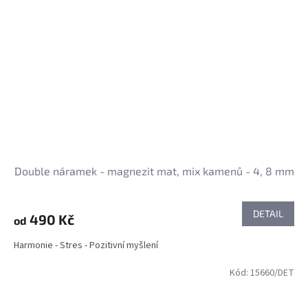
Double náramek - magnezit mat, mix kamenů - 4, 8 mm
DETAIL
490 Kč
od
Harmonie - Stres - Pozitivní myšlení
Kód:
15660/DET