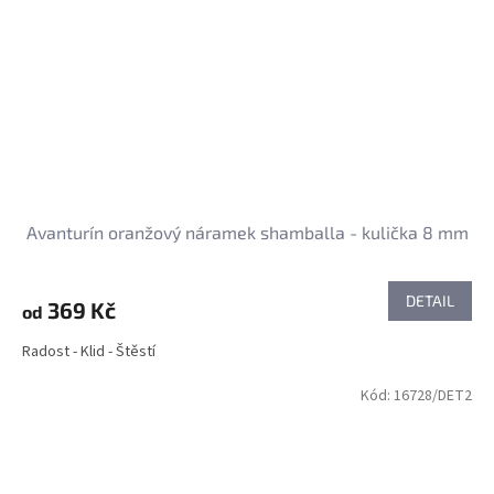
Avanturín oranžový náramek shamballa - kulička 8 mm
DETAIL
369 Kč
od
Radost - Klid - Štěstí
Kód:
16728/DET2