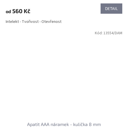
DETAIL
560 Kč
od
Intelekt - Tvořivost - Otevřenost
Kód:
13554/DAM
Apatit AAA náramek - kulička 8 mm