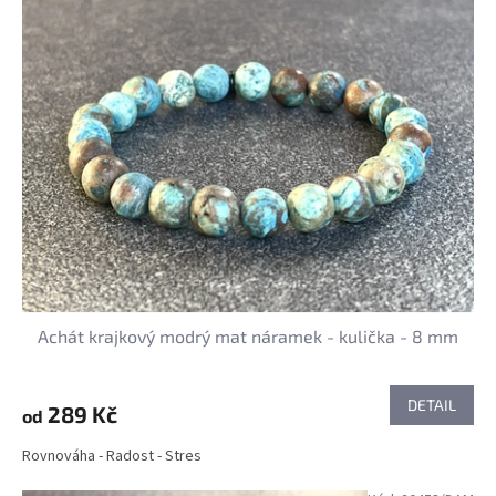
p
i
s
p
r
o
d
u
k
t
ů
Achát krajkový modrý mat náramek - kulička - 8 mm
DETAIL
289 Kč
od
Rovnováha - Radost - Stres