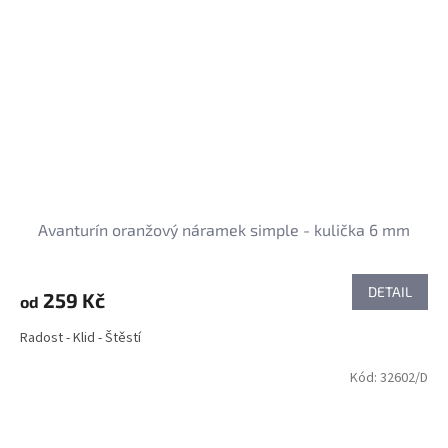
Avanturín oranžový náramek simple - kulička 6 mm
DETAIL
259 Kč
od
Radost - Klid - Štěstí
Kód:
32602/D