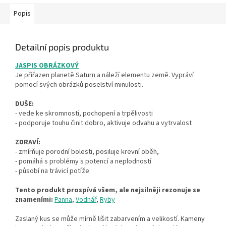
Popis
Detailní popis produktu
JASPIS OBRÁZKOVÝ
Je přiřazen planetě Saturn a náleží elementu země. Vypráví
pomocí svých obrázků poselství minulosti.
DUŠE:
- vede ke skromnosti, pochopení a trpělivosti
- podporuje touhu činit dobro, aktivuje odvahu a vytrvalost
ZDRAVÍ:
- zmírňuje porodní bolesti, posiluje krevní oběh,
- pomáhá s problémy s potencí a neplodností
- působí na trávicí potíže
Tento produkt prospívá všem, ale nejsilněji rezonuje se
znameními:
Panna
,
Vodnář
,
Ryby
Zaslaný kus se může mírně lišit zabarvením a velikostí. Kameny