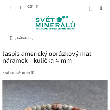
Přejít
na
CZK
NÁKUP
obsah
KOŠÍK
Domů
/
NÁRAMKY
/
Jaspis americký obrázkový mat
náramek - kulička 4 mm
Značka:
Svět minerálů