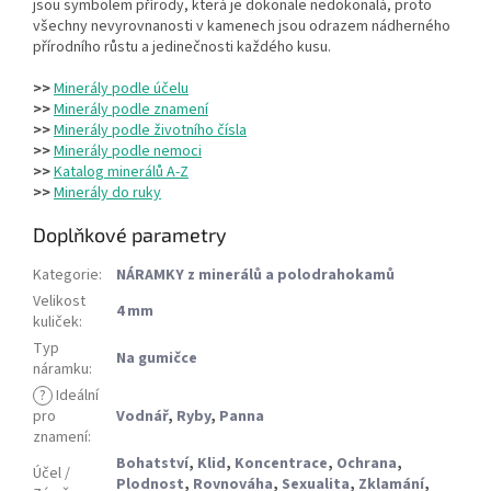
jsou symbolem přírody, která je dokonale nedokonalá, proto
všechny nevyrovnanosti v kamenech jsou odrazem nádherného
přírodního růstu a jedinečnosti každého kusu.
>>
Minerály podle účelu
>>
Minerály podle znamení
>>
Minerály podle životního čísla
>>
Minerály podle nemoci
>>
Katalog minerálů A-Z
>>
Minerály do ruky
Doplňkové parametry
Kategorie
:
NÁRAMKY z minerálů a polodrahokamů
Velikost
4 mm
kuliček
:
Typ
Na gumičce
náramku
:
?
Ideální
pro
Vodnář
,
Ryby
,
Panna
znamení
:
Bohatství
,
Klid
,
Koncentrace
,
Ochrana
,
Účel /
Plodnost
,
Rovnováha
,
Sexualita
,
Zklamání
,