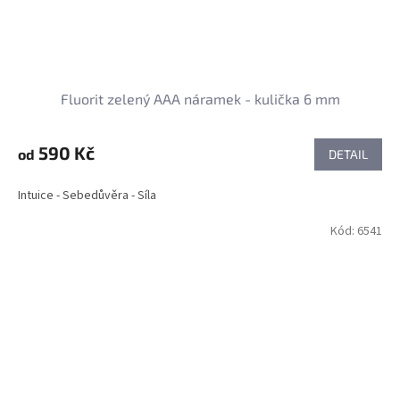
Fluorit zelený AAA náramek - kulička 6 mm
590 Kč
od
DETAIL
Intuice - Sebedůvěra - Síla
Kód:
6541