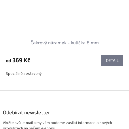
Čakrový náramek - kulička 8 mm
369 Kč
od
DETAIL
Speciálně sestavený
Z
á
p
a
Odebírat newsletter
t
Vložte svůj e-mail a my vám budeme zasílat informace o nových
í
produktech na našem e-shopu.