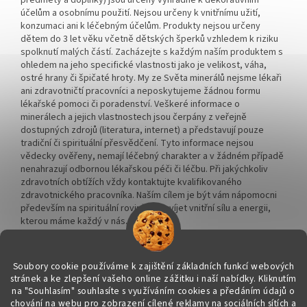
předměty a doplňky) jsou určeny výhradně k dekorativním
účelům a osobnímu použití. Nejsou určeny k vnitřnímu užití,
konzumaci ani k léčebným účelům. Produkty nejsou určeny
dětem do 3 let věku včetně dětských šperků vzhledem k riziku
spolknutí malých částí. Zacházejte s každým naším produktem s
ohledem na jeho specifické vlastnosti jako je velikost, váha,
ostré hrany či špičaté hroty. My ze Světa minerálů nejsme lékaři
ani zdravotničtí pracovníci a neposkytujeme žádnou formu
lékařské pomoci či poradenství. Veškeré informace o
minerálech a jejich vlastnostech jsou čerpány z veřejně
dostupných zdrojů (literatura, internet) a představují pouze
tradiční či spirituální přesvědčení. Tyto informace nejsou
vědecky ověřeny, nemají léčebný charakter a v žádném případě
nenahrazují odbornou lékařskou péči či léčbu. Při jakýchkoliv
zdravotních obtížích vždy kontaktujte kvalifikovaného
zdravotnického pracovníka. Naším cílem je být vám nápomocni
především na spirituální rovině a rozvíjet vnitřní sílu a energii,
kterou máme každý v nás.
Soubory cookie používáme k zajištění základních funkcí webových
stránek a ke zlepšení vašeho online zážitku i naší nabídky.
Kliknutím
na "Souhlasím" souhlasíte s využíváním cookies a předáním údajů o
Vytvořil Shoptet
chování na webu pro zobrazení cílené reklamy na sociálních sítích a