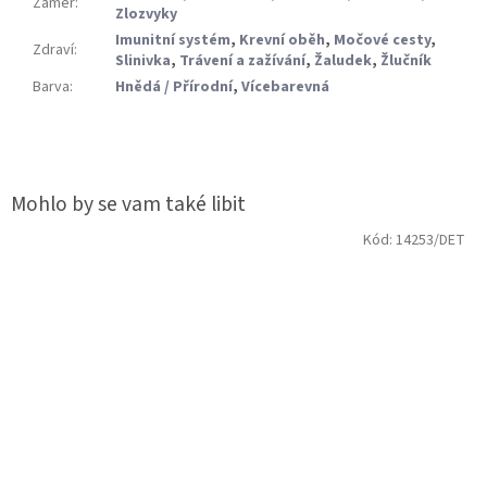
Záměr
:
Zlozvyky
Imunitní systém
,
Krevní oběh
,
Močové cesty
,
Zdraví
:
Slinivka
,
Trávení a zažívání
,
Žaludek
,
Žlučník
Barva
:
Hnědá / Přírodní
,
Vícebarevná
Kód:
14253/DET