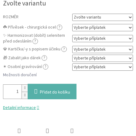
Zvolte variantu
cena:
ROZMĚR
☘️ Přívěsek - chirurgická ocel
?
✨ Harmonizovat (dobít) selenitem
před odesláním
?
💎 Kartička/-y s popisem účinku
?
🎁 Zabalit jako dárek
?
✴ Osobní gravírování
?
Možnosti doručení
Přidat do košíku
Detailní informace