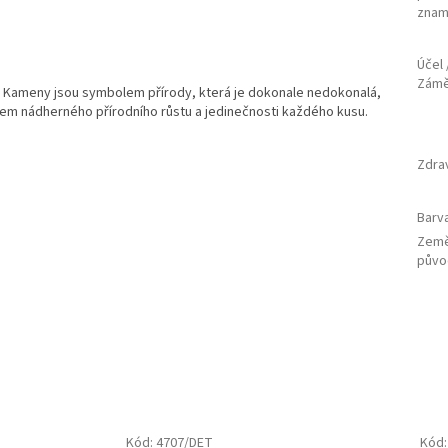
znam
Účel 
Zám
tí. Kameny jsou symbolem přírody, která je dokonale nedokonalá,
m nádherného přírodního růstu a jedinečnosti každého kusu.
Zdra
Barv
Zem
půvo
Kód:
4707/DET
Kód