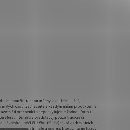
nímu použití. Nejsou určeny k vnitřnímu užití,
tí malých částí. Zacházejte s každým naším produktem s
 zdravotničtí pracovníci a neposkytujeme žádnou formu
ratura, internet) a představují pouze tradiční či
 lékařskou péči či léčbu. Při jakýchkoliv zdravotních
ině a rozvíjet vnitřní sílu a energii, kterou máme každý