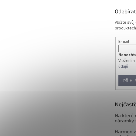
t
Odebírat
í
Vložte svůj
produktech
E-mail
Nenechte 
Vložením 
údajů
PŘIHL
Nejčastě
Na které 
náramky 
Harmoniz