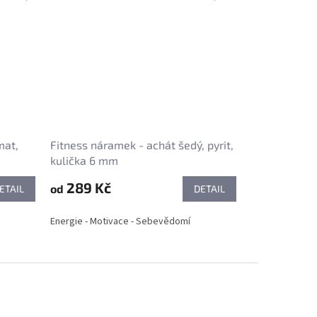
mat,
Fitness náramek - achát šedý, pyrit,
kulička 6 mm
289 Kč
od
ETAIL
DETAIL
Energie - Motivace - Sebevědomí