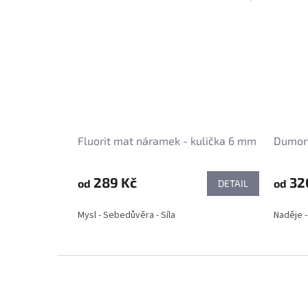
Fluorit mat náramek - kulička 6 mm
Dumort
289 Kč
32
od
od
DETAIL
Mysl - Sebedůvěra - Síla
Naděje -
Z
á
p
a