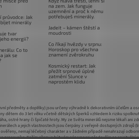
é misce před
Když hlava třeští, lehni si
m
na zem. Jak funguje
uzemnění a proč k němu
potřebuješ minerály.
 průvodce: Jak
abíjet minerály
Jadeit – kámen štěstí a
moudrosti
uje tvar
jeho energii?
Co říkají hvězdy v srpnu:
Horoskop pro všechna
nerálu: Co to
znamení zvěrokruhu
a jak se
?
Kosmický restart: Jak
přežít srpnové úplné
zatmění Slunce v
naprostém klidu
vní předměty a doplňky) jsou určeny výhradně k dekorativním účelům a osob
ny dětem do 3 let věku včetně dětských šperků vzhledem k riziku spolknu
 váha, ostré hrany či špičaté hroty. My ze Světa minerálů nejsme lékaři ani
rálech a jejich vlastnostech jsou čerpány z veřejně dostupných zdrojů (lite
 ověřeny, nemají léčebný charakter a v žádném případě nenahrazují odbornou
o pracovníka. Naším cílem je být vám nápomocni především na spirituální rov