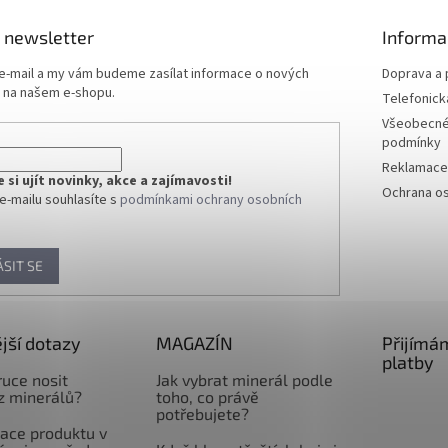
 newsletter
Informa
 e-mail a my vám budeme zasílat informace o nových
Doprava a 
 na našem e-shopu.
Telefonick
Všeobecné
podmínky
Reklamace 
si ujít novinky, akce a zajímavosti!
Ochrana os
e-mailu souhlasíte s
podmínkami ochrany osobních
ÁSIT SE
jší dotazy
MAGAZÍN
Přijímá
platby
ruce nosit
Jak vybrat minerál podle
z minerálů?
toho, co právě
potřebujete?
ace produktu v