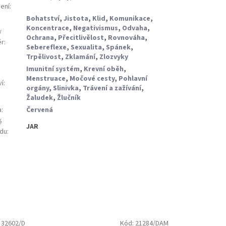
ení
:
Bohatství
,
Jistota
,
Klid
,
Komunikace
,
Koncentrace
,
Negativismus
,
Odvaha
,
/
Ochrana
,
Přecitlivělost
,
Rovnováha
,
ěr
:
Sebereflexe
,
Sexualita
,
Spánek
,
Trpělivost
,
Zklamání
,
Zlozvyky
Imunitní systém
,
Krevní oběh
,
Menstruace
,
Močové cesty
,
Pohlavní
ví
:
orgány
,
Slinivka
,
Trávení a zažívání
,
Žaludek
,
Žlučník
a
:
Červená
ě
JAR
du
:
:
32602/D
Kód:
21284/DAM