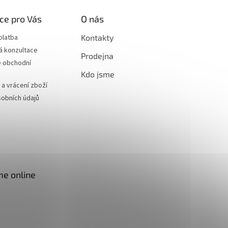
ce pro Vás
O nás
platba
Kontakty
á konzultace
Prodejna
 obchodní
Kdo jsme
a vrácení zboží
obních údajů
me online