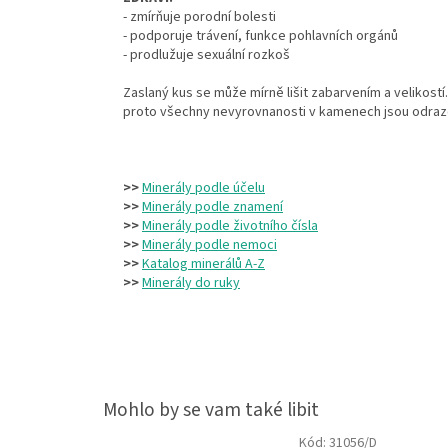
- zmírňuje porodní bolesti
- podporuje trávení, funkce pohlavních orgánů
- prodlužuje sexuální rozkoš
Zaslaný kus se může mírně lišit zabarvením a velikos
proto všechny nevyrovnanosti v kamenech jsou odraze
>>
Minerály podle účelu
>>
Minerály podle znamení
>>
Minerály podle životního čísla
>>
Minerály podle nemoci
>>
Katalog minerálů A-Z
>>
Minerály do ruky
Kód:
31056/D