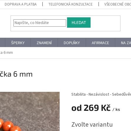
DOPRAVA A PLATBA
TELEFONICKÁ KONZULTACE
VŠEOBECNÉ OB
HLEDAT
ŠPERKY
ZNAMENÍ
DOPLŇKY
AFIRMACE
NA Z
čka 6 mm
lička 6 mm
Stabilita - Nezávislost - Sebedůvě
od
269 Kč
/ ks
Měrná
Zvolte variantu
cena: