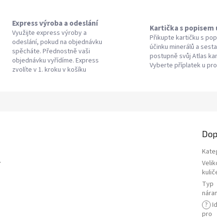
Express výroba a odeslání
Kartička s popisem
Využijte express výroby a
Přikupte kartičku s po
odeslání, pokud na objednávku
účinku minerálů a sesta
spěcháte. Přednostně vaši
postupně svůj Atlas k
objednávku vyřídíme. Express
Vyberte příplatek u pr
zvolíte v 1. kroku v košíku
Dop
Kate
.
Velik
kulič
Typ
nára
?
Id
pro