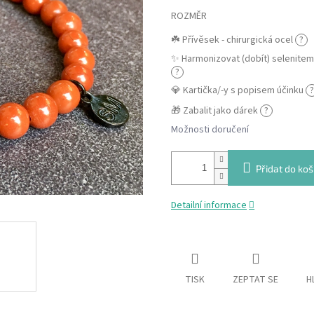
ROZMĚR
☘️ Přívěsek - chirurgická ocel
?
✨ Harmonizovat (dobít) selenite
?
💎 Kartička/-y s popisem účinku
?
🎁 Zabalit jako dárek
?
Možnosti doručení
Přidat do koš
Detailní informace
TISK
ZEPTAT SE
H