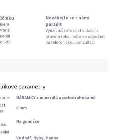
Neváhejte se s námi
 účinku
poradit
pisem
vte si
Využít můžete chat v dolním
amenů!
pravém rohu, nebo se objednat
oduktu
na telefonickou konzultaci
lňkové parametry
gorie
:
NÁRAMKY z minerálů a polodrahokamů
ost
6 mm
ek
:
Na gumičce
mku
:
eální
Vodnář
,
Ryby
,
Panna