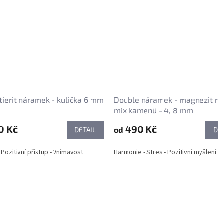
ierit náramek - kulička 6 mm
Double náramek - magnezit 
mix kamenů - 4, 8 mm
0 Kč
490 Kč
od
DETAIL
D
 Pozitivní přístup - Vnímavost
Harmonie - Stres - Pozitivní myšlení