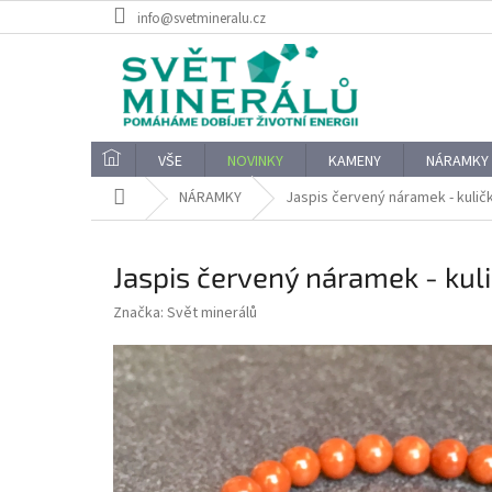
Přejít
info@svetmineralu.cz
na
obsah
VŠE
NOVINKY
KAMENY
NÁRAMKY
Domů
NÁRAMKY
Jaspis červený náramek - kuli
Jaspis červený náramek - ku
Značka:
Svět minerálů