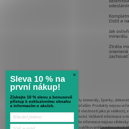
selenitov
odeslání
Kompletní
čistit a n
Jak ovlivň
minerálu 
Ztráta mi
znamená 
zachovat
×
Sleva 10 % na
první nákup!
Získejte 10 % slevu a bonusově
Upozornění:
Naše produkty (minerály, šperky, dekorati
přístup k exkluzivnímu obsahu
konzumaci ani k léčebným účelům. Produkty nejsou urče
a informacím o akcích.
ohledem na jeho specifické vlastnosti jako je velikost,
lékařské pomoci či poradenství. Veškeré informace o mine
spirituální přesvědčení. Tyto informace nejsou vědecky
obtížích vždy kontaktujte kvalifikovaného zdravotnickéh