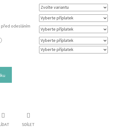
m před odesláním
íku
LÍDAT
SDÍLET