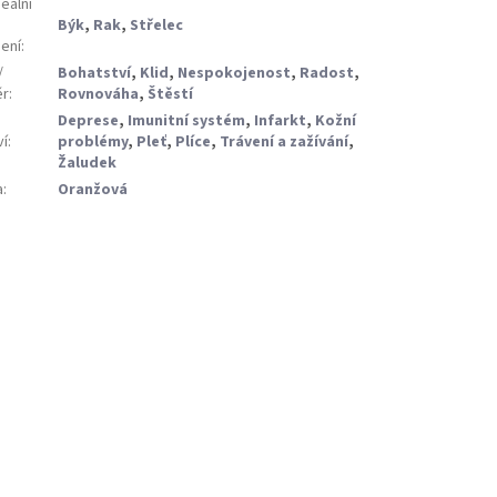
eální
Býk
,
Rak
,
Střelec
ení
:
/
Bohatství
,
Klid
,
Nespokojenost
,
Radost
,
ěr
:
Rovnováha
,
Štěstí
Deprese
,
Imunitní systém
,
Infarkt
,
Kožní
ví
:
problémy
,
Pleť
,
Plíce
,
Trávení a zažívání
,
Žaludek
a
:
Oranžová