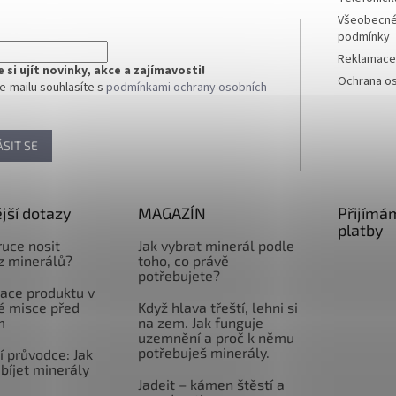
Všeobecné
podmínky
Reklamace 
si ujít novinky, akce a zajímavosti!
Ochrana os
e-mailu souhlasíte s
podmínkami ochrany osobních
ÁSIT SE
jší dotazy
MAGAZÍN
Přijímá
platby
ruce nosit
Jak vybrat minerál podle
z minerálů?
toho, co právě
potřebujete?
ace produktu v
é misce před
Když hlava třeští, lehni si
m
na zem. Jak funguje
uzemnění a proč k němu
potřebuješ minerály.
 průvodce: Jak
abíjet minerály
Jadeit – kámen štěstí a