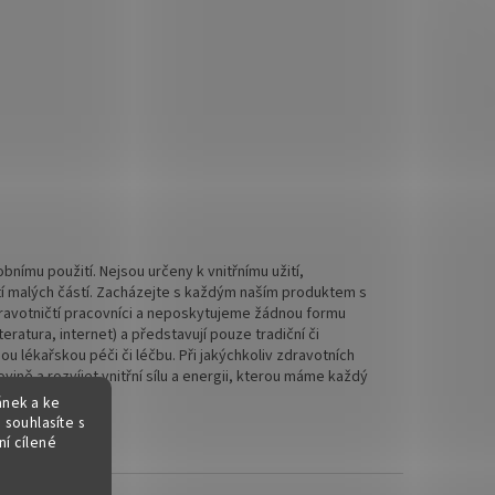
nímu použití. Nejsou určeny k vnitřnímu užití,
tí malých částí. Zacházejte s každým naším produktem s
 zdravotničtí pracovníci a neposkytujeme žádnou formu
ratura, internet) a představují pouze tradiční či
 lékařskou péči či léčbu. Při jakýchkoliv zdravotních
ině a rozvíjet vnitřní sílu a energii, kterou máme každý
ánek a ke
 souhlasíte s
í cílené