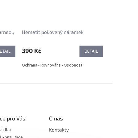
arneol,
Hematit pokovený náramek
390 Kč
ETAIL
DETAIL
Ochrana - Rovnováha - Osobnost
ce pro Vás
O nás
platba
Kontakty
á konzultace