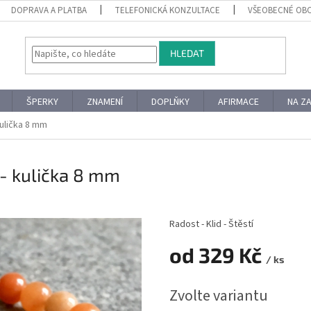
DOPRAVA A PLATBA
TELEFONICKÁ KONZULTACE
VŠEOBECNÉ OB
HLEDAT
ŠPERKY
ZNAMENÍ
DOPLŇKY
AFIRMACE
NA Z
ulička 8 mm
- kulička 8 mm
Radost - Klid - Štěstí
od
329 Kč
/ ks
Měrná
Zvolte variantu
cena: