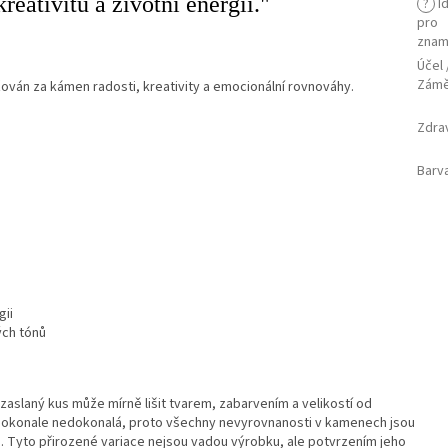
reativitu a životní energii."
?
Id
pro
znam
Účel 
Zám
ován za kámen radosti, kreativity a emocionální rovnováhy.
Zdra
Barv
gii
ých tónů
aslaný kus může mírně lišit tvarem, zabarvením a velikostí od
 dokonale nedokonalá, proto všechny nevyrovnanosti v kamenech jsou
. Tyto přirozené variace nejsou vadou výrobku, ale potvrzením jeho