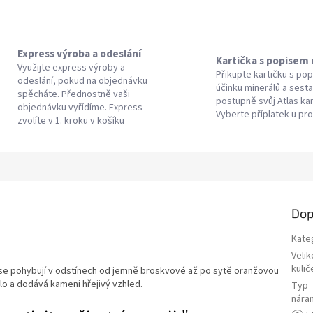
Express výroba a odeslání
Kartička s popisem
Využijte express výroby a
Přikupte kartičku s po
odeslání, pokud na objednávku
účinku minerálů a sesta
spěcháte. Přednostně vaši
postupně svůj Atlas k
objednávku vyřídíme. Express
Vyberte příplatek u pr
zvolíte v 1. kroku v košíku
Dop
Kate
Velik
kulič
 se pohybují v odstínech od jemně broskvové až po sytě oranžovou
lo a dodává kameni hřejivý vzhled.
Typ
nára