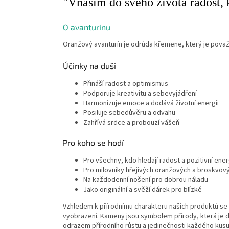
"Vnáším do svého života radost, k
O avanturínu
Oranžový avanturín je odrůda křemene, který je považ
Účinky na duši
Přináší radost a optimismus
Podporuje kreativitu a sebevyjádření
Harmonizuje emoce a dodává životní energii
Posiluje sebedůvěru a odvahu
Zahřívá srdce a probouzí vášeň
Pro koho se hodí
Pro všechny, kdo hledají radost a pozitivní ener
Pro milovníky hřejivých oranžových a broskvov
Na každodenní nošení pro dobrou náladu
Jako originální a svěží dárek pro blízké
Vzhledem k přírodnímu charakteru našich produktů se z
vyobrazení. Kameny jsou symbolem přírody, která je
odrazem přírodního růstu a jedinečnosti každého kusu