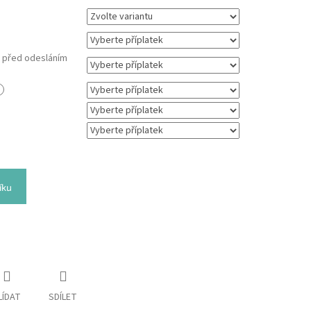
m před odesláním
íku
LÍDAT
SDÍLET