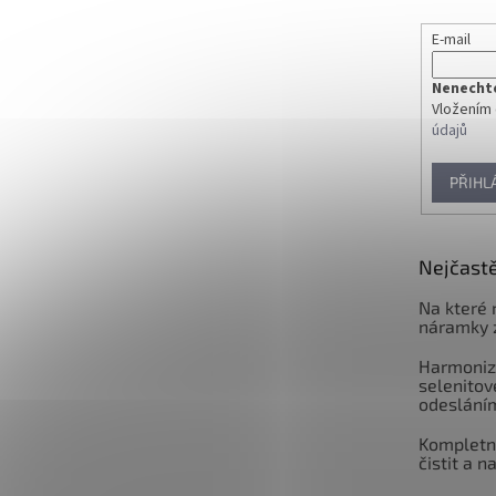
E-mail
Nenechte 
Vložením 
údajů
PŘIHL
Nejčastě
Na které 
náramky 
Harmoniz
selenitov
odeslání
Kompletní
čistit a n