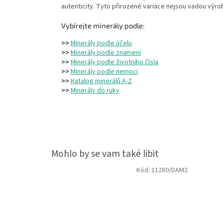
autenticity. Tyto přirozené variace nejsou vadou výro
Vybírejte minerály podle:
>>
Minerály podle účelu
>>
Minerály podle znamení
>>
Minerály podle životního čísla
>>
Minerály podle nemoci
>>
Katalog minerálů A-Z
>>
Minerály do ruky
Kód:
11280/DAM2