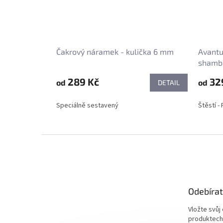
Čakrový náramek - kulička 6 mm
Avantu
shamba
289 Kč
32
od
od
DETAIL
Speciálně sestavený
Štěstí -
Z
á
p
a
t
Odebírat
í
Vložte svůj
produktech