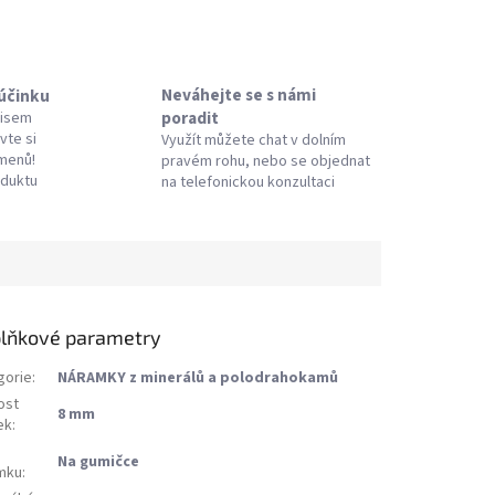
Neváhejte se s námi
 účinku
poradit
pisem
vte si
Využít můžete chat v dolním
amenů!
pravém rohu, nebo se objednat
oduktu
na telefonickou konzultaci
lňkové parametry
gorie
:
NÁRAMKY z minerálů a polodrahokamů
ost
8 mm
ek
:
Na gumičce
mku
: