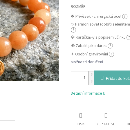
ROZMĚR
☘️ Přívěsek - chirurgická ocel
?
✨ Harmonizovat (dobít) selenite
?
💎 Kartička/-y s popisem účinku
?
🎁 Zabalit jako dárek
?
✴ Osobní gravírování
?
Možnosti doručení
Přidat do koš
Detailní informace
TISK
ZEPTAT SE
H