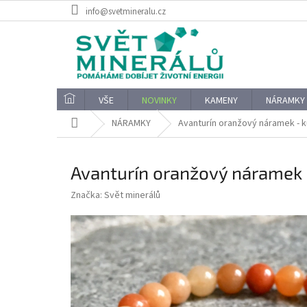
Přejít
info@svetmineralu.cz
na
obsah
VŠE
NOVINKY
KAMENY
NÁRAMKY
Domů
NÁRAMKY
Avanturín oranžový náramek - k
Avanturín oranžový náramek 
Značka:
Svět minerálů