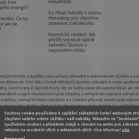
moudrosti
uje tvar
jeho energii?
Co říkají hvězdy v srpnu:
Horoskop pro všechna
nerálu: Co to
znamení zvěrokruhu
a jak se
?
Kosmický restart: Jak
přežít srpnové úplné
zatmění Slunce v
naprostém klidu
vní předměty a doplňky) jsou určeny výhradně k dekorativním účelům a osob
ny dětem do 3 let věku včetně dětských šperků vzhledem k riziku spolknu
 váha, ostré hrany či špičaté hroty. My ze Světa minerálů nejsme lékaři ani
rálech a jejich vlastnostech jsou čerpány z veřejně dostupných zdrojů (lite
 ověřeny, nemají léčebný charakter a v žádném případě nenahrazují odbornou
o pracovníka. Naším cílem je být vám nápomocni především na spirituální rov
Soubory cookie používáme k zajištění základních funkcí webových str
zlepšení vašeho online zážitku i naší nabídky.
Kliknutím na "Souhlasím"
využíváním cookies a předáním údajů o chování na webu pro zobrazen
reklamy na sociálních sítích a reklamních sítích. Více informací
zde
.