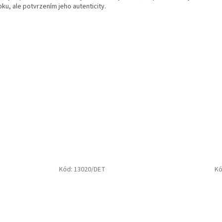
bku, ale potvrzením jeho autenticity.
Kód:
13020/DET
Kó