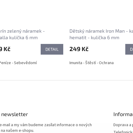
rín zelený náramek -
Dětský náramek Iron Man - k
lla kulička 6 mm
hematit - kulička 6 mm
9 Kč
249 Kč
DETAIL
D
 Peníze - Sebevědomí
Imunita - Štěstí - Ochrana
 newsletter
Informa
 e-mail a my vám budeme zasílat informace o nových
Doprava a 
 na našem e-shopu.
Telefonick