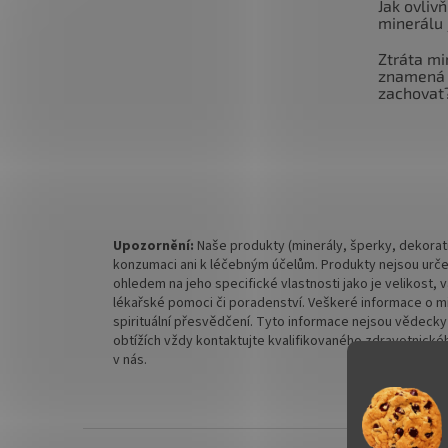
Jak ovlivň
minerálu 
Ztráta mi
znamená 
zachovat
Upozornění:
Naše produkty (minerály, šperky, dekorati
konzumaci ani k léčebným účelům. Produkty nejsou urče
ohledem na jeho specifické vlastnosti jako je velikost,
lékařské pomoci či poradenství. Veškeré informace o mine
spirituální přesvědčení. Tyto informace nejsou vědecky
obtížích vždy kontaktujte kvalifikovaného zdravotnickéh
v nás.