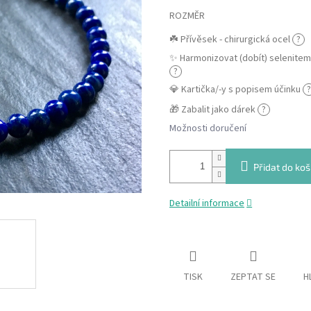
ROZMĚR
☘️ Přívěsek - chirurgická ocel
?
✨ Harmonizovat (dobít) selenite
?
💎 Kartička/-y s popisem účinku
?
🎁 Zabalit jako dárek
?
Možnosti doručení
Přidat do koš
Detailní informace
TISK
ZEPTAT SE
H