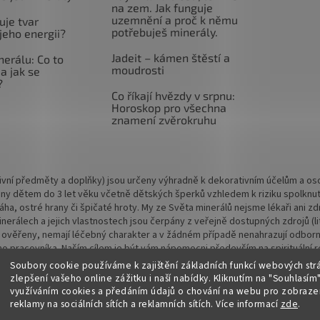
na zem. Jak funguje
uzemnění a proč k němu
uje tvar
potřebuješ minerály.
jeho energii?
Jadeit – kámen štěstí a
nerálu: Co to
moudrosti
a jak se
?
Co říkají hvězdy v srpnu:
Horoskop pro všechna
znamení zvěrokruhu
vní předměty a doplňky) jsou určeny výhradně k dekorativním účelům a osob
ny dětem do 3 let věku včetně dětských šperků vzhledem k riziku spolknu
 váha, ostré hrany či špičaté hroty. My ze Světa minerálů nejsme lékaři ani
rálech a jejich vlastnostech jsou čerpány z veřejně dostupných zdrojů (lite
 ověřeny, nemají léčebný charakter a v žádném případě nenahrazují odbornou
o pracovníka. Naším cílem je být vám nápomocni především na spirituální rov
Soubory cookie používáme k zajištění základních funkcí webových str
zlepšení vašeho online zážitku i naší nabídky.
Kliknutím na "Souhlasím"
využíváním cookies a předáním údajů o chování na webu pro zobrazen
reklamy na sociálních sítích a reklamních sítích. Více informací
zde
.