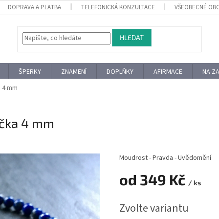
DOPRAVA A PLATBA
TELEFONICKÁ KONZULTACE
VŠEOBECNÉ OB
HLEDAT
ŠPERKY
ZNAMENÍ
DOPLŇKY
AFIRMACE
NA Z
ka 4 mm
lička 4 mm
Moudrost - Pravda - Uvědomění
od
349 Kč
/ ks
Měrná
Zvolte variantu
cena: