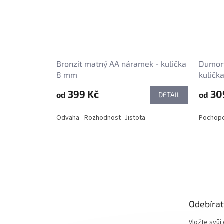
Bronzit matný AA náramek - kulička
Dumort
8 mm
kuličk
399 Kč
30
od
od
DETAIL
Odvaha - Rozhodnost -Jistota
Pochopen
Z
á
p
a
t
Odebírat
í
Vložte svůj