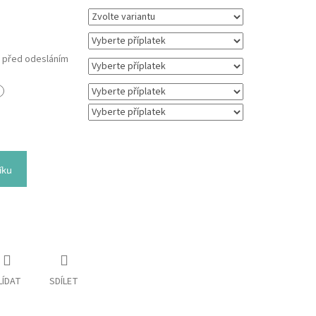
m před odesláním
íku
LÍDAT
SDÍLET