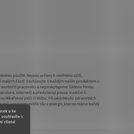
nímu použití. Nejsou určeny k vnitřnímu užití,
tí malých částí. Zacházejte s každým naším produktem s
 zdravotničtí pracovníci a neposkytujeme žádnou formu
ratura, internet) a představují pouze tradiční či
 lékařskou péči či léčbu. Při jakýchkoliv zdravotních
ině a rozvíjet vnitřní sílu a energii, kterou máme každý
ánek a ke
 souhlasíte s
í cílené