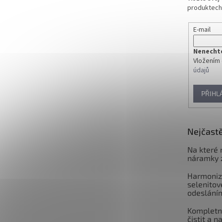
produktech
E-mail
Nenechte 
Vložením 
údajů
PŘIHL
Nejčastě
Na které 
náramky 
Harmoniz
selenitov
odeslání
Kompletní
čistit a n