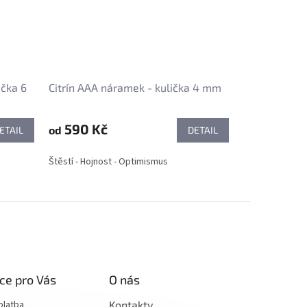
čka 6
Citrín AAA náramek - kulička 4 mm
590 Kč
od
ETAIL
DETAIL
Štěstí - Hojnost - Optimismus
ce pro Vás
O nás
platba
Kontakty