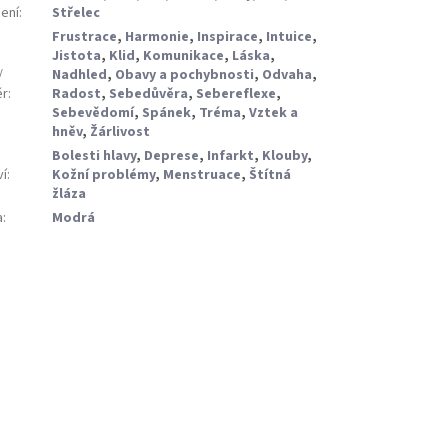
ení
:
Střelec
Frustrace
,
Harmonie
,
Inspirace
,
Intuice
,
Jistota
,
Klid
,
Komunikace
,
Láska
,
/
Nadhled
,
Obavy a pochybnosti
,
Odvaha
,
ěr
:
Radost
,
Sebedůvěra
,
Sebereflexe
,
Sebevědomí
,
Spánek
,
Tréma
,
Vztek a
hněv
,
Žárlivost
Bolesti hlavy
,
Deprese
,
Infarkt
,
Klouby
,
ví
:
Kožní problémy
,
Menstruace
,
Štítná
žláza
a
:
Modrá