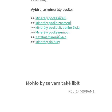
Vybírejte minerály podle:
>>
Minerály podle účelu
>>
Minerály podle znamení
>>
Minerály podle životního čísla
>>
Minerály podle nemoci
>>
Katalog minerálů A-Z
>>
Minerály do ruky
Kód:
14469/DAM2