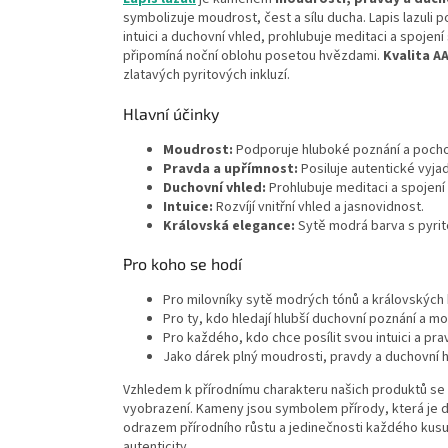
symbolizuje moudrost, čest a sílu ducha. Lapis lazuli 
intuici a duchovní vhled, prohlubuje meditaci a spoje
připomíná noční oblohu posetou hvězdami.
Kvalita A
zlatavých pyritových inkluzí.
Hlavní účinky
Moudrost:
Podporuje hluboké poznání a pocho
Pravda a upřímnost:
Posiluje autentické vyja
Duchovní vhled:
Prohlubuje meditaci a spojen
Intuice:
Rozvíjí vnitřní vhled a jasnovidnost.
Královská elegance:
Sytě modrá barva s pyri
Pro koho se hodí
Pro milovníky sytě modrých tónů a královských
Pro ty, kdo hledají hlubší duchovní poznání a m
Pro každého, kdo chce posílit svou intuici a pra
Jako dárek plný moudrosti, pravdy a duchovní 
Vzhledem k přírodnímu charakteru našich produktů se z
vyobrazení. Kameny jsou symbolem přírody, která je
odrazem přírodního růstu a jedinečnosti každého kusu
autenticity.