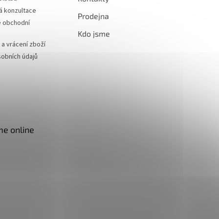
á konzultace
Prodejna
 obchodní
Kdo jsme
a vrácení zboží
obních údajů
me online