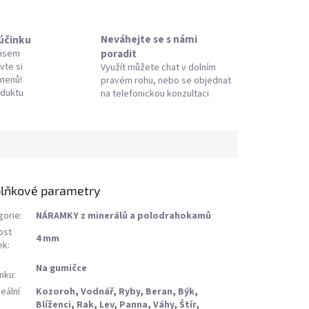
Neváhejte se s námi
 účinku
poradit
pisem
vte si
Využít můžete chat v dolním
amenů!
pravém rohu, nebo se objednat
oduktu
na telefonickou konzultaci
lňkové parametry
gorie
:
NÁRAMKY z minerálů a polodrahokamů
ost
4 mm
ek
:
Na gumičce
mku
:
eální
Kozoroh
,
Vodnář
,
Ryby
,
Beran
,
Býk
,
Blíženci
,
Rak
,
Lev
,
Panna
,
Váhy
,
Štír
,