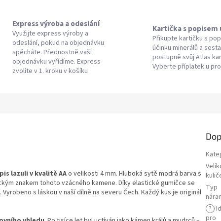
Express výroba a odeslání
Kartička s popisem
Využijte express výroby a
Přikupte kartičku s po
odeslání, pokud na objednávku
účinku minerálů a sesta
spěcháte. Přednostně vaši
postupně svůj Atlas k
objednávku vyřídíme. Express
Vyberte příplatek u pr
zvolíte v 1. kroku v košíku
Dop
Kate
Velik
pis lazuli v kvalitě AA
o velikosti 4 mm. Hluboká sytě modrá barva s
kulič
tickým znakem tohoto vzácného kamene. Díky elastické gumičce se
Typ
yrobeno s láskou v naší dílně na severu Čech. Každý kus je originál
nára
?
Id
pro
ovního vhledu
. Po tisíce let byl uctíván jako kámen králů a mudrců –