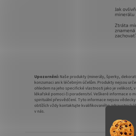
Jak ovlivň
minerálu 
Ztráta mi
znamená 
zachovat
Upozornění:
Naše produkty (minerály, šperky, dekorati
konzumaci ani k léčebným účelům. Produkty nejsou urče
ohledem na jeho specifické vlastnosti jako je velikost,
lékařské pomoci či poradenství. Veškeré informace o mine
spirituální přesvědčení. Tyto informace nejsou vědecky
obtížích vždy kontaktujte kvalifikovaného zdravotnickéh
v nás.