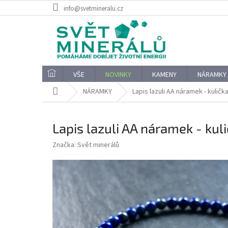
Přejít
info@svetmineralu.cz
na
obsah
VŠE
NOVINKY
KAMENY
NÁRAMKY
Domů
NÁRAMKY
Lapis lazuli AA náramek - kulič
Lapis lazuli AA náramek - ku
Značka:
Svět minerálů