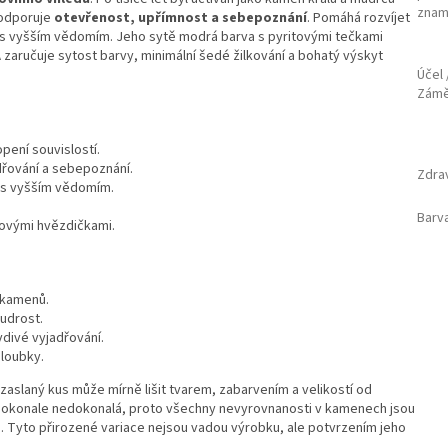
znam
podporuje
otevřenost, upřímnost a sebepoznání
. Pomáhá rozvíjet
ní s vyšším vědomím. Jeho sytě modrá barva s pyritovými tečkami
A
zaručuje sytost barvy, minimální šedé žilkování a bohatý výskyt
Účel 
Zám
pení souvislostí.
dřování a sebepoznání.
Zdra
í s vyšším vědomím.
Barv
tovými hvězdičkami.
 kamenů.
oudrost.
vdivé vyjadřování.
hloubky.
aslaný kus může mírně lišit tvarem, zabarvením a velikostí od
 dokonale nedokonalá, proto všechny nevyrovnanosti v kamenech jsou
. Tyto přirozené variace nejsou vadou výrobku, ale potvrzením jeho