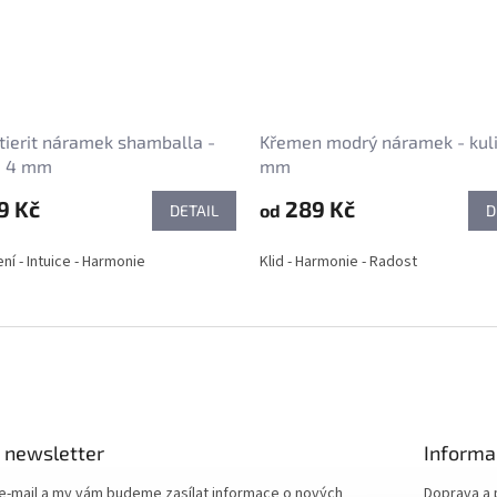
ierit náramek shamballa -
Křemen modrý náramek - kuli
a 4 mm
mm
9 Kč
289 Kč
od
DETAIL
D
í - Intuice - Harmonie
Klid - Harmonie - Radost
 newsletter
Informa
 e-mail a my vám budeme zasílat informace o nových
Doprava a 