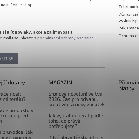
 na našem e-shopu.
Telefonick
Všeobecné
podmínky
Reklamace 
si ujít novinky, akce a zajímavosti!
Ochrana os
e-mailu souhlasíte s
podmínkami ochrany osobních
ÁSIT SE
jší dotazy
MAGAZÍN
Přijímá
platby
ruce nosit
Srpnové novoluní ve Lvu
z minerálů?
2026: Čas pro odvahu,
kreativitu a nový začátek
ace produktu v
é misce před
Jak vybrat minerál podle
m
toho, co právě
potřebujete?
 průvodce: Jak
abíjet minerály
Když hlava třeští, lehni si