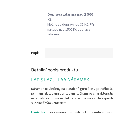
Doprava zdarma nad 1 500
Kč
Možnosti dopravy od 35 Kč. Při
nákupu nad 1500 Kč doprava
zdarma
Popis
Detailní popis produktu
LAPIS LAZULI AA NÁRAMEK
Náramek navlečený na elastické gumičce z pravého
la
jemnými zlatavými pyritovými tečkami je charakteris
náramek pohodlně navlékne a padne na každé zápěstí. V
s jedinečným vzhledem.
Lapis lazuli
je kamenem
moudrosti, pravdy a duch